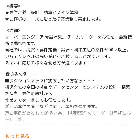
《概要》

★要件定義、設計、構築がメイン業務

★お客様のニーズに沿った提案業務も実施します。　
《詳細》

サーバーエンジニア ★設計SE、チームリーダーをお任せ｜最新技
術に携われます。

当社では、提案・要件定義・設計・構築工程の案件が90％以上。

いち早くレベルの高い業務を経験することができます。

スキルに応じて様々な働き方が選べまます！ 
―― 働き先の例 ――

■ポジションアップに挑戦したい方なら・・・

損保会社の全国の拠点やデータセンターのシステムの設計・構築
を担当。要件の設計から

作業までを一貫してお任せします。

新しい案件の発足などに応じ、業務を進めます。

過去事例があるものが 多い為、小規模案件のリーダーは早期にお
任せ可能。

少しずつ規模の大きな案件にも挑戦でき、 4～5人のチームで取り
組む事が多いです。
もっと見る