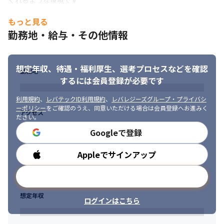
くれるような環境です
・成長の為に、積極的に取り組める方

もっと見る
∟大手SIerと同じプロジェクトに入ることが多いため、

勤務地・給与・その他情報
　高い水準での業務が求められる分、勉強会などの成長機会も豊
富。

　向上心を持って取り組める方に向いています。
想定年収、待遇・福利厚生、
選考プロセスなどを確認
勤務地
するには会員登録が必要です
利用規約
、
レバテックID利用規約
、
レバレジーズグループ・プライバシ
ーポリシー
をご確認のうえ、同意いただける場合は会員登録へお進みく
アクセス
ださい。
Googleで登録
Appleでサインアップ
勤務時間
メールアドレスで登録
想定年収
ログインはこちら