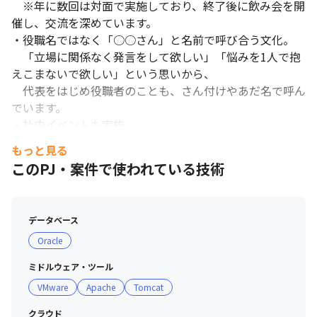
　※年に数回は対面で実施しており、終了後に飲み会を開
催し、交流を深めています。

・役職名ではなく「○○さん」と名前で呼び合う文化。

　「立場に関係なく発言をして欲しい」「悩みを1人で抱
えこまないで欲しい」という思いから、

　代表をはじめ役職者のことも、さん付けやあだ名で呼ん
でいます。

・社内イベントも実施

　バーベキューや日本酒会などのイベントを定期的に開
もっと見る
催。

このPJ・案件で使われている技術
■ 教育・研修制度

　・様々な実機を使用してのカリキュラムがあります。

データベース
Oracle
～～ 入社後は、様々な機器に触れられます！～～

★サーバー機器等

ミドルウェア・ツール
Red Hat Enterprise Linux, Oracle Linux

VMware
Apache
Tomcat
Windows、AWS、Azure、AIXなど
クラウド