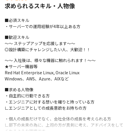
求められるスキル・人物像
《実際のプロジェクト》

■既存インフラのEOLに伴うリプレース

■某大手企業プライベートクラウド環境の構築

■必須スキル

■商用Webサービス向けサーバーインフラの構築

・サーバーでの運用経験が4年以上ある方
■仮想デスクトップ環境の構築
■歓迎スキル

《経験豊富なベテラン社員がサポート！》

～～ ステップアップを応援します～～

インフラエンジニアとして20年以上の経験を持つ部長をはじめ、
◎設計構築にチャレンジしたい人、大歓迎！！
経験豊富なベテラン社員が多数在籍。

プロジェクトへのアサイン後も、困ったことや分からないことが
～～ 入社後は、様々な機器に触れられます！～～

あれば気軽に相談しやすい環境です。

★サーバー機器等

市場価値の高いエンジニアになれるよう、しっかりサポートしま
Red Hat Enterprise Linux, Oracle Linux

す。
Windows、AWS、Azure、AIXなど
■求める人物像

・自主的に行動できる方

・エンジニアに対する想いを確りと持っている方

∟エンジニアとしての成長意欲をお持ちの方
・個人の成長だけでなく、会社全体の成長を考えられる方

∟部下の未来の為に、上司の方が真剣に考え、アドバイスをして