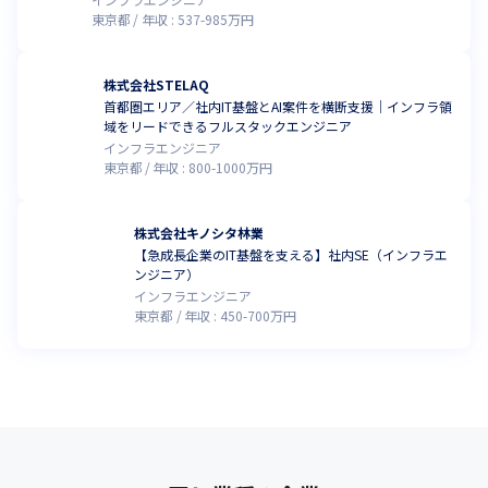
東京都
年収 :
537
-
985
万円
株式会社STELAQ
首都圏エリア／社内IT基盤とAI案件を横断支援｜インフラ領
域をリードできるフルスタックエンジニア
インフラエンジニア
東京都
年収 :
800
-
1000
万円
株式会社キノシタ林業
【急成長企業のIT基盤を支える】社内SE（インフラエ
ンジニア）
インフラエンジニア
東京都
年収 :
450
-
700
万円