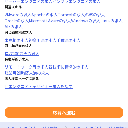
サーバーエンジニア
の求人
インフラエンジニア
の求人
関連スキル
VMware
の求人
Apache
の求人
Tomcat
の求人
AWS
の求人
Oracle
の求人
Microsoft Azure
の求人
Windows
の求人
Linux
の求人
AIX
の求人
同じ勤務地の求人
東京都
の求人
神奈川県
の求人
千葉県
の求人
同じ年収帯の求人
年収
400万円
の求人
特徴が近い求人
リモートワーク可
の求人
新技術に積極的
の求人
残業月20時間未満
の求人
求人検索ページに戻る
ITエンジニア・デザイナー求人を探す
応募へ進む
ITエンジニア・デザイナーの求人・転職TOP
ITエンジニア・デザイナーの求人・転職を探