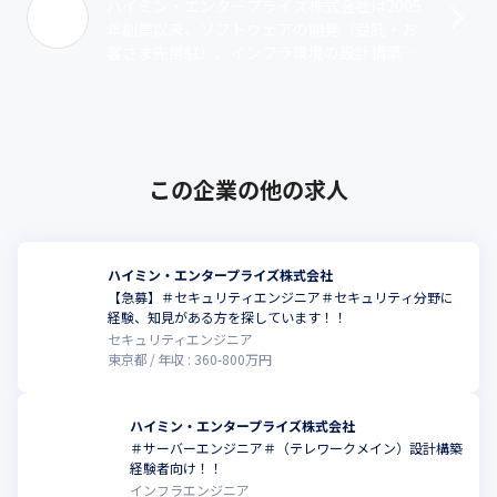
ハイミン・エンタープライズ株式会社は2005
年創業以来、ソフトウェアの開発（受託・お
客さま先常駐）、インフラ環境の設計構築な
どの事業で堅実な成長を遂げてきました。こ
れまで培ったノウハウや実績が評価され･･･
この企業の他の求人
ハイミン・エンタープライズ株式会社
【急募】＃セキュリティエンジニア＃セキュリティ分野に
経験、知見がある方を探しています！！
セキュリティエンジニア
東京都
年収 :
360
-
800
万円
ハイミン・エンタープライズ株式会社
＃サーバーエンジニア＃（テレワークメイン）設計構築
経験者向け！！
インフラエンジニア