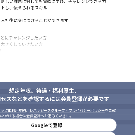
新しい課題に対しても貪欲に学び、チャレンジできる力

トし、伝えられるスキル

て業務に取り組めます

。入社後に身につけることができます
他部署やメーカーなど、多くの関係者と議論しながら事業課題を解決し、
の力を結集させることで、新しい事業に挑戦することができます
とにチャレンジしたい方

大きくしていきたい方

方
想定年収、待遇・福利厚生、
ロセスなどを確認するには会員登録が必要です
ックID利用規約
、
レバレジーズグループ・プライバシーポリシー
をご確
いただける場合は会員登録へお進みください。
Googleで登録