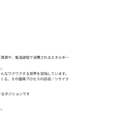
下資源や、製造過程で消費されるエネルギー
。

んなワクワクする世界を目指しています。

てくる、その循環プロセスの回収／リサイク
きるポジションです
す。