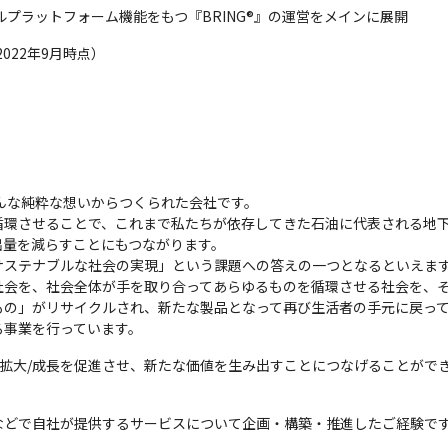
ルプラットフォーム機能をもつ『BRING®』の運営をメインに展開
022年9月時点）
んな純粋な想いからつくられた会社です。

循環させることで、これまで私たちが依存してきた石油に代表される地
出量を減らすことにもつながります。

ステナブルな社会の実現」という課題への答えの一つとなるといえます
会を、社会全体が手を取り合ってあらゆるものを循環させる社会を、そ
もの」がリサイクルされ、新たな製品となって再び生活者の手元に戻っ
る事業を行っています。
/拡大/成長を促進させ、新たな価値を生み出すことにつなげることがで
などで自社が提供するサービスについて企画・構築・推進したご経験で