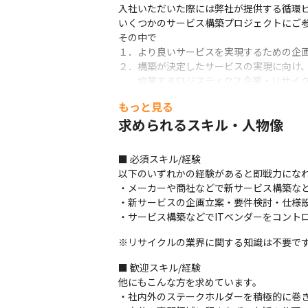
入社いただいた際には弊社が提供する循環ビ
いくつかのサービス構築プロジェクトにご参
その中で

１．より良いサービスを実現するための企画
２．構築が決定したサービスの実現に向け、
　　協業するロジスティクス企業・リサイク
３．課題・問題が発生した際は解決に向け
もっと見る
＜プロジェクト事例＞

求められるスキル・人物像
・全国の回収拠点ポイントをネットワークで
・循環のトレーサビリティによる価値向上
■ 必須スキル/経験

以下のいずれかの経験があると即戦力になれ
＜入社後の流れ＞

・メーカーや商社などで新サービス構築など
・オリエンテーションを行いますが、基本的
・新サービスの企画立案・要件検討・仕様設
・希望がある場合は、それぞれの希望する内
・サービス構築などでITベンダーをコント
・配属後から、スキルに合わせて要件定義や
・現在は、リサイクルのサプライチェーン
※リサイクルの業界に関する知識は不要で
＜チームについて＞

■ 歓迎スキル/経験

・営業業務 課課長1名、リーダー1名、メン
他にもこんな方を求めています。

・全員が2個～3個の複数のプロジェクトに参
・社内外のステークホルダーを積極的に巻き
・アジャイル的に業務を進めています