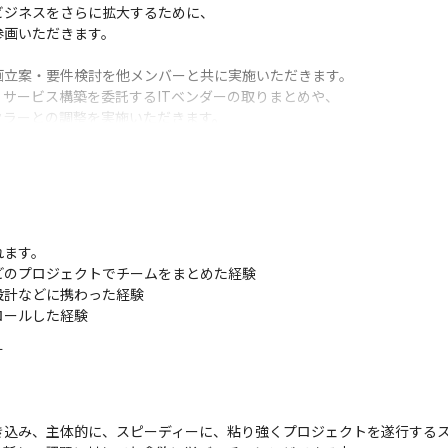
ジネスをさらに拡大するために、

画いただきます。

立案・要件検討を他メンバーと共に実施いただきます。

サービス構築を委託するITベンダーの取りまとめや、

ラーとの調整を実施いただきます。

社内外のステークホルダーと検討を進めていただきます。
つなぎデータ活用と新たなサービスの開発

やサービスの拡大
ます。

のプロジェクトでチームをまとめた経験

にはOJTで業務を進めていきます

計などに携わった経験

容の研修を行います

ロールした経験
リーダー、サブリーダーの役割をお任せする予定です

をよりよくコントロールするためのシステムや、消費者への価値を提供
す
バー6名（採用予定人数含め）で構成されています

画しています

込み、主体的に、スピーディーに、粘り強くプロジェクトを遂行するス