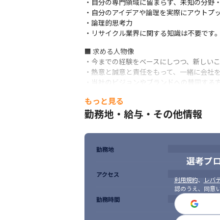
・自分の専門領域に留まらず、未知の分野・
・自分のアイデアや論理を実際にアウトプッ
■ この仕事の面白み、魅力

・論理的思考力

・急激に成長する会社で、スピード感を持っ
・リサイクル業界に関する知識は不要です
・所属部署のメンバーだけでなく、社内の
す

■ 求める人物像

・自身の経験やノウハウ、各分野の専門家
・今までの経験をベースにしつつ、新しいこ
・熱意と誠意と責任をもって、一緒に会社を
・当社のビジョンやブランドへの賛同する
もっと見る
勤務地・給与・その他情報
勤務地
選考プ
アクセス
利用規約
、
レバテ
認のうえ、同意
勤務時間