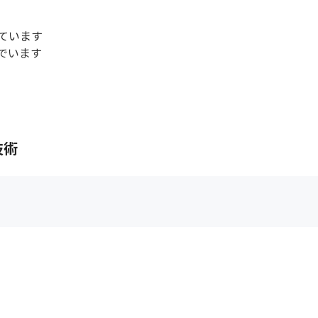
います

でいます
技術