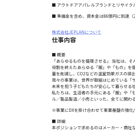
■ アウトドアアパレルブランドとリサイク
■ 準備金を含め、資本金は86億円に到達（2
株式会社JEPLANについて
仕事内容
■ 概要

「あらゆるものを循環させる」 当社は、そ
役割を終えたあらゆる「服」や「もの」を
量を削減し、CO2などの温室効果ガスの排
我々の事業は、世界が取組はじめている「サ
未来を担う子どもたちが安心して暮らせる社
私たちは、生活者の手元にある「服」や「
ル／製品製造／小売といった、全てに関わ
※事業にDXを掛け合わせて事業基盤の強化
■ 詳細

本ポジションで求めるのはメーカー・商社