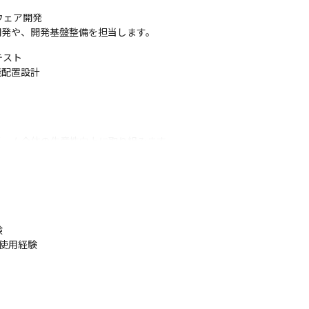
ェア開発

開発や、開発基盤整備を担当します。
スト

配置設計

チーム全体の生産性向上に取り組みます。


ール使用経験
発プロセス構築に携わります。