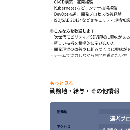
・CI/CD構築・運用経験

・開発プロセスへのAI導入検討
・Kubernetesなどコンテナ技術経験

・DevOps推進、開発プロセス改善経験

④ 車載サイバーセキュリティ

・ISO/SAE 21434などセキュリティ規格知
次世代モビリティを支えるセキュリティ領
🎯
こんな方を歓迎します
・車載システムのセキュリティ仕様策定

・次世代モビリティ／SDV領域に興味がある
・ISO/SAE 21434対応支援

・新しい技術を積極的に学びたい方

・認証関連資料作成

・開発現場の改善や仕組みづくりに興味があ
・開発プロセス整備
・チームで協力しながら開発を進めたい方
もっと見る
勤務地・給与・その他情報
勤務地
選考プ
アクセス
利用規約
、
レバテ