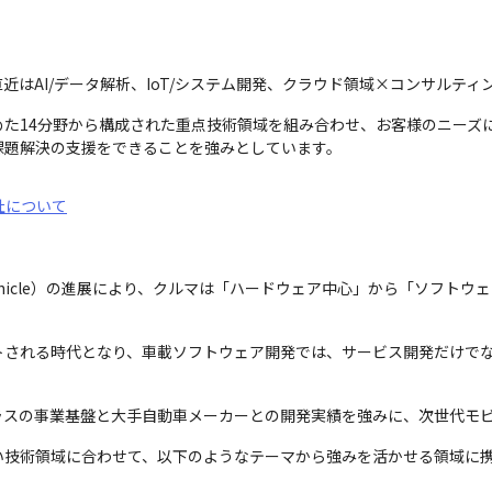
近はAI/データ解析、IoT/システム開発、クラウド領域×コンサルテ
た14分野から構成された重点技術領域を組み合わせ、お客様のニーズ
課題解決の支援をできることを強みとしています。
社について
ined Vehicle）の進展により、クルマは「ハードウェア中心」から「ソ
ートされる時代となり、車載ソフトウェア開発では、サービス開発だけでな
。
ラスの事業基盤と大手自動車メーカーとの開発実績を強みに、次世代モ
い技術領域に合わせて、以下のようなテーマから強みを活かせる領域に