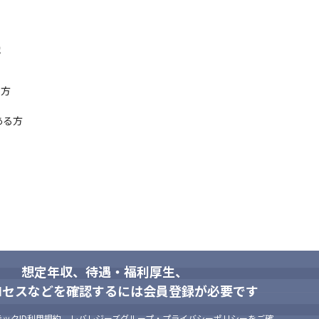
識
域にも挑戦できます。
方

る方

想定年収、待遇・福利厚生、
ロセスなどを確認するには会員登録が必要です
ックID利用規約
、
レバレジーズグループ・プライバシーポリシー
をご確