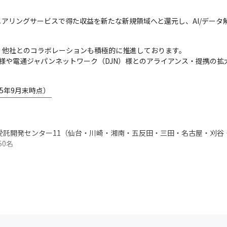
アリングサービスで得た収益を新たな新規領域へと還元し、AI/データ解
。
他社とのコラボレーションも積極的に推進しております。

S）様や電通ジャパンネットワーク（DJN）様とのアライアンス・提携の
年9月末時点）

￣￣￣￣￣￣￣

受託開発センター11（仙台・川崎・湘南・五反田・三田・名古屋・刈谷
0名
