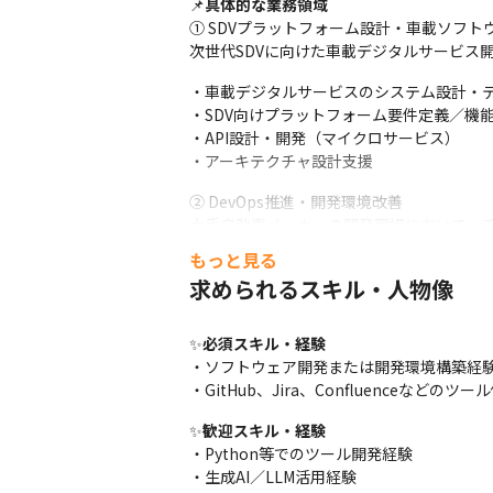
📌
具体的な業務領域
① SDVプラットフォーム設計・車載ソフトウ
次世代SDVに向けた車載デジタルサービス
・車載デジタルサービスのシステム設計・テ
・SDV向けプラットフォーム要件定義／機能
・API設計・開発（マイクロサービス）

・アーキテクチャ設計支援
② DevOps推進・開発環境改善

大手自動車メーカーの開発現場において、
もっと見る
・CI/CD環境の構築・運用

求められるスキル・人物像
・Kubernetes基盤整備

・GitHub／Jira／Confluence活用改善

・開発フロー改善、標準化推進
✨
必須スキル・経験
・ソフトウェア開発または開発環境構築経験
③ 生成AI活用・開発効率化

・GitHub、Jira、Confluenceなどのツ
生成AIを活用し、次世代のソフトウェア開
✨
歓迎スキル・経験
・LLM／業務支援ツール開発

・Python等でのツール開発経験

・コードレビュー自動化

・生成AI／LLM活用経験

・テストケース生成
