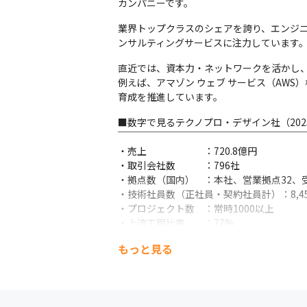
カンパニーです。
業界トップクラスのシェアを誇り、エンジニ
ンサルティングサービスに注力しています
直近では、資本力・ネットワークを活かし、
例えば、アマゾン ウェブ サービス（AW
育成を推進しています。
■数字で見るテクノプロ・デザイン社（2025
￣￣￣￣￣￣￣￣￣￣￣￣￣￣￣￣￣￣￣￣
・売上　　　　　　：720.8億円

・取引会社数　　　：796社

・拠点数（国内）　：本社、営業拠点32、
・技術社員数（正社員・契約社員計）：8,45
・プロジェクト数　：常時1000以上

・上流工程比率　　：77%

・有給取得日数　　：15.1日

もっと見る
・研修受講人数　　：140,874名

・男性育休取得率：57％

・女性産休・育休取得率　：100％

・平均年齢：39.1歳