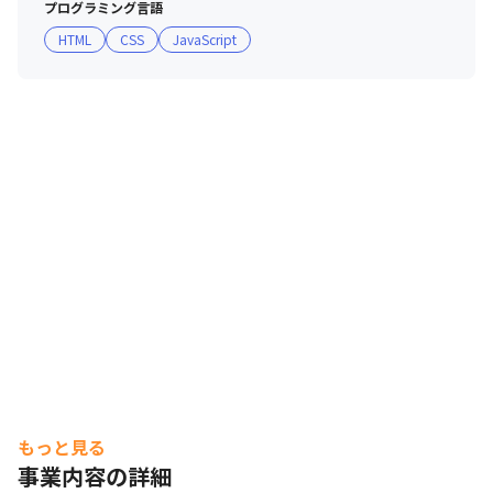
プログラミング言語
HTML
CSS
JavaScript
■入社時も入社後も明確な評価基準❗

入社時の年収決定はもちろんのこと、入社後の評価基準も
明確です。

わかりやすくお伝えすると「個人の頑張り」＋「外部評価
（顧客・営業・チームリーダー等）」がベースとなり、

年功序列ではなく自身の成長で評価ランクを上げていくこ
とも可能なコンピテンシー評価となっています。

充実した成長支援制度が「個人の頑張り」＝「スキル・知
識実装」をしっかり支えます。

■収入アップにも直結する成長支援制度❗

・1,000超の研修カリキュラム／76種の資格手当あり

・明確な評価制度とキャリアパス（エンジニア・スペシャ
リスト・マネジメント・コンサル等）

・業界売上トップクラスグループの安定基盤と柔軟な働き
方の両立

もっと見る
事業内容の詳細