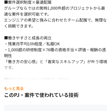
■案件選択制度×最適配属

グループならではの常時1,000件超のプロジェクトから最
適な案件を選択可能です。

エンジニアの希望と強みに合わせたチーム配属で、無理な
く挑戦できます。

■働きやすさと成長の両立

・残業月平均10h程度／私服OK

・1,000超の研修制度×76種の資格手当×評価・報酬の透
明性

「働き方の安心感」と「着実なスキルアップ」が叶う環境
です。

■弊社プロジェクトの特徴をご紹介❗

顧客先企業のプロジェクトですが

もっと見る
テクノプロ・デザイン社の社員がチームで顧客先に入る形
このPJ・案件で使われている技術
になり、単独で動くことは少ないです。

またチームは幅広い年齢層の弊社エンジニアで構成されて
います。
