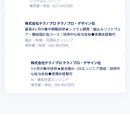
・日本電気グループ

システムエンジニア
・東京エレクトロングループ

東京都
年収 :
415
-
500
万円
・日産グループ
★プライム上場企業を中心に796社のお客様とお取引をしています
株式会社テクノプロ テクノプロ・デザイン社
最長4ヶ月の集中戦略研修★システム開発・組込みソフトウェ
ア・機械設計各コース｜研修中も給与支給◆実務未経験可
組込・制御・汎用系エンジニア
東京都
年収 :
398
-
460
万円
株式会社テクノプロ テクノプロ・デザイン社
3ヶ月の集中研修★最先端AI・DXエンジニア育成｜研修中
も給与支給◆実務未経験可
AI・機械学習エンジニア
東京都
年収 :
398
-
450
万円