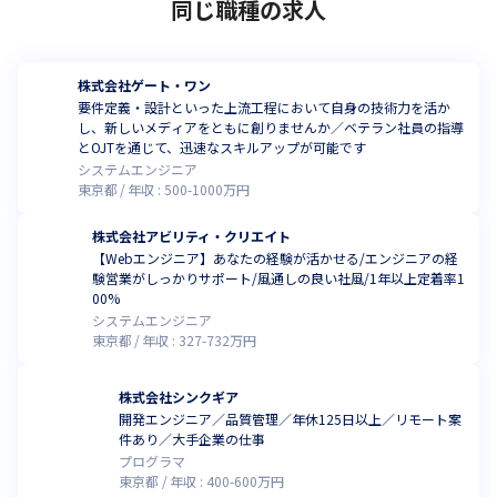
同じ職種の求人
株式会社ゲート・ワン
要件定義・設計といった上流工程において自身の技術力を活か
し、新しいメディアをともに創りませんか／ベテラン社員の指導
とOJTを通じて、迅速なスキルアップが可能です
システムエンジニア
東京都
年収 :
500
-
1000
万円
株式会社アビリティ・クリエイト
【Webエンジニア】あなたの経験が活かせる/エンジニアの経
験営業がしっかりサポート/風通しの良い社風/1年以上定着率1
00%
システムエンジニア
東京都
年収 :
327
-
732
万円
株式会社シンクギア
開発エンジニア／品質管理／年休125日以上／リモート案
件あり／大手企業の仕事
プログラマ
東京都
年収 :
400
-
600
万円