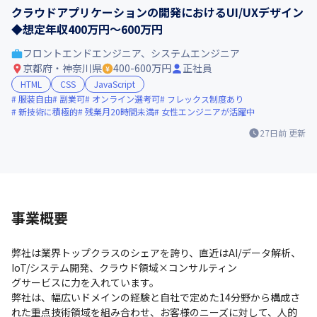
クラウドアプリケーションの開発におけるUI/UXデザイン
◆想定年収400万円～600万円
フロントエンドエンジニア、システムエンジニア
京都府・神奈川県
400-600万円
正社員
HTML
CSS
JavaScript
服装自由
副業可
オンライン選考可
フレックス制度あり
新技術に積極的
残業月20時間未満
女性エンジニアが活躍中
27日前
更新
事業概要
弊社は業界トップクラスのシェアを誇り、直近はAI/データ解析、
IoT/システム開発、クラウド領域×コンサルティン

グサービスに力を入れています。

弊社は、幅広いドメインの経験と自社で定めた14分野から構成さ
れた重点技術領域を組み合わせ、お客様のニーズに対して、人的