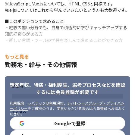
■顧客と対等な環境で、自由度＆採用高く仕事に取り組める

※JavaScript, Vue.jsについても、HTML, CSSと同様です。

今回のご支援先とは非常にフラットな関係で、社風的に弊社から
Vue.jsについてはこれから学んでいきたいという方も大歓迎です。
のアイデアを積極的に採用頂き、

■このポジションで求めること

検討~実行までをまるっとお任せいただいています。

・経験の無い分野でも、自身で積極的に学びキャッチアップする
出勤時は私服OK、残業時間は10h程度と、働きやすい環境になっ
知的好奇心がある方

ています。
・新しい言語・ツールの学習を楽しんで進めることができる方
✨
歓迎スキル・経験
もっと見る
・AWSの基本的な知識

勤務地・給与・その他情報
・スクラム開発に関する基本的な知識、経験

・AWSのサーバレスでのWebアプリ実装経験

・Pythonの実装経験

・Vue.jsの実装経験
想定年収、待遇・福利厚生、
選考プロセスなどを確認
勤務地
するには会員登録が必要です
🎯
こんな方を歓迎します
・今よりも上流で企画に近いプロジェクトを経験したい

利用規約
、
レバテックID利用規約
、
レバレジーズグループ・プライバシ
・技術的な面で好奇心が旺盛で新しい言語にも抵抗感なく対応で
ーポリシー
をご確認のうえ、同意いただける場合は会員登録へお進みく
アクセス
きる方
ださい。
Googleで登録