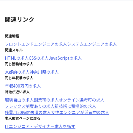
関連リンク
関連職種
フロントエンドエンジニア
の求人
システムエンジニア
の求人
関連スキル
HTML
の求人
CSS
の求人
JavaScript
の求人
同じ勤務地の求人
京都府
の求人
神奈川県
の求人
同じ年収帯の求人
年収
400万円
の求人
特徴が近い求人
服装自由
の求人
副業可
の求人
オンライン選考可
の求人
フレックス制度あり
の求人
新技術に積極的
の求人
残業月20時間未満
の求人
女性エンジニアが活躍中
の求人
求人検索ページに戻る
ITエンジニア・デザイナー求人を探す