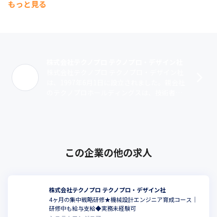
もっと見る
・拠点数（国内）　：本社、営業拠点32、受託開発センター11

（仙台・川崎・湘南・五反田・三田・名古屋・刈谷・大阪・神
戸・福岡・北九州）

・技術社員数（正社員・契約社員計）：8,450名

・プロジェクト数　：常時1000以上

・上流工程比率　　：77%

株式会社テクノプロ テクノプロ・デザイン社
・有給取得日数　　：15.1日

株式会社テクノプロ テクノプロ・デザイン社
・研修受講人数　　：140,874名

は、1997年6月1日に設立されました。親会社
・男性育休取得率　：57％

のテクノプロホールディングスは、技術者・
・女性産休・育休取得率：100％

研究者を擁する国内最大の技術系人材サービ
・平均年齢　　　　：39.1歳
スグループです。その中で当社は、･･･
■主要得意先（2025年6月末時点）

￣￣￣￣￣￣￣￣￣￣￣￣￣￣￣￣

・日立グループ

この企業の他の求人
・デンソーグループ

・三菱電機グループ

・SUBARUグループ

・ホンダグループ

株式会社テクノプロ テクノプロ・デザイン社
・ソニーグループ

4ヶ月の集中戦略研修★機械設計エンジニア育成コース｜
・トヨタグループ

研修中も給与支給◆実務未経験可