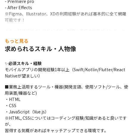
- Premiere pro

- After Effects

※Figma、Illustrator、XDの利用経験があれば基本的に全て網羅
可能です！
★キャリアデザインアドバイザー制度：専任の社員がメンターと
なり、市場価値向上のビジョン構築と実現に向けてサポート！

もっと見る
★豊富な教育研修制度：デンソーやTOTOといった大手メーカー
求められるスキル・人物像
向けに技術者研修を行うほど、先端技術教育が充実。スキルアッ
プ研修だけでなくPM研修やプレゼン研修など100以上のプログラ
ムで成長を支援。「最注力分野」を選定し受注や社員育成の為の
✨
必須スキル・経験
投資を行っており、社員の成長をバックアップ。
モバイルアプリの開発経験1年以上（Swift/Kotlin/Flutter/React 
Nativeが望ましい）
【この仕事のおもしろさ・魅力】

■新規プロダクト立ち上げのスクラム開発に深く携われる

■業務上活用するツール・機器(開発言語、使用ソフト/ツール、使
本部署はスクラムで新規プロダクトの開発を次々に行い、試験的
用装置/機器など)

なプロダクトを

・HTML

多数開発し世に送り出す、特殊な事業部となっています。

・CSS

それゆえ、モダンな環境での高サイクルな開発にデザイナーとし
・JavaScript（Vue.js）

て深く携わり

※HTML, CSSについてはコーディング経験/知識があると良いです
アプリ開発のスキルや考え方を底上げすることができる環境で
が、

す。

習得する気概があればキャッチアップできる環境です。
