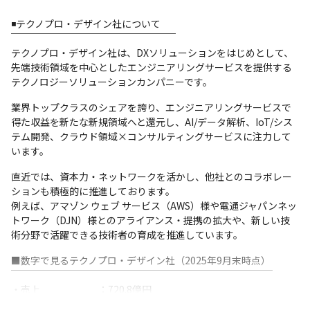
■職種チェンジも可能な「自己実現制度」❗

公募によって選ばれた社員に対し通常の予算や権限を越え
◾️テクノプロ・デザイン社について

て自己実現をサポートします！

￣￣￣￣￣￣￣￣￣￣￣￣￣￣￣￣￣

過去には「機械設計エンジニアからデータサイエンティス
テクノプロ・デザイン社は、DXソリューションをはじめとして、
ト」という事例もあり

先端技術領域を中心としたエンジニアリングサービスを提供する
ゼロからデータサイエンティストとして稼働するまで会社
テクノロジーソリューションカンパニーです。
が全面的にバックアップしました。
業界トップクラスのシェアを誇り、エンジニアリングサービスで
得た収益を新たな新規領域へと還元し、AI/データ解析、IoT/シス
テム開発、クラウド領域×コンサルティングサービスに注力して
います。
直近では、資本力・ネットワークを活かし、他社とのコラボレー
ションも積極的に推進しております。

例えば、アマゾン ウェブ サービス（AWS）様や電通ジャパンネッ
トワーク（DJN）様とのアライアンス・提携の拡大や、新しい技
『技術力上位エンジニア～に聞く～新人エンジニアが聞きたい10
術分野で活躍できる技術者の育成を推進しています。
の質問』
■数字で見るテクノプロ・デザイン社（2025年9月末時点）

￣￣￣￣￣￣￣￣￣￣￣￣￣￣￣￣￣￣￣￣￣￣￣￣￣￣￣

・売上　　　　　　：720.8億円

・取引会社数　　　：796社
