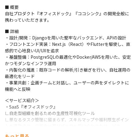
■ 概要

自社プロダクト『オフィスドック』『ココシンク』の開発全般に
携わっていただきます。
■ 詳細

・設計/開発：Djangoを用いた堅牢なバックエンド、APIの設計

・フロントエンド実装：Next.js（React）やFlutterを駆使し、直
感的で心地良いUI/UXを追求

・基盤整備：PostgreSQLの最適化やDocker/AWSを用いた、安定
かつモダンなインフラ運用

・内製化の推進：既存コードの解析/引き継ぎを行い、自社運用の
最適化をリード

・事業共創：企画チームと対話し、ユーザーの声をダイレクトに
機能へと反映
＜サービス紹介＞

・SaaS『オフィスドック』

∟自走型組織を創るための生産性可視化ツール

∟単なるタスク管理に留まらず、スキルマップや福利厚生ポイン
トを連動させ、分析力に遊びゴコロを掛け合わせたサービス
もっと見る