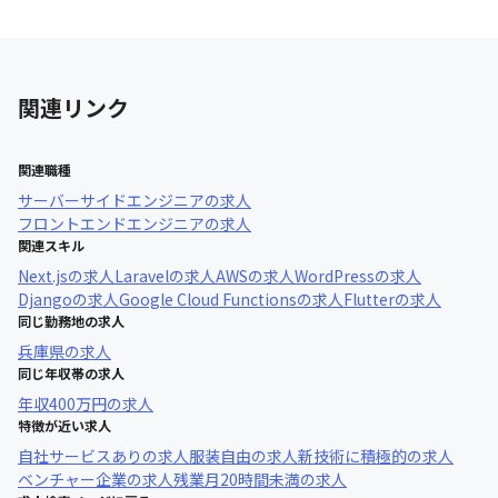
関連リンク
関連職種
サーバーサイドエンジニア
の求人
フロントエンドエンジニア
の求人
関連スキル
Next.js
の求人
Laravel
の求人
AWS
の求人
WordPress
の求人
Django
の求人
Google Cloud Functions
の求人
Flutter
の求人
同じ勤務地の求人
兵庫県
の求人
同じ年収帯の求人
年収
400万円
の求人
特徴が近い求人
自社サービスあり
の求人
服装自由
の求人
新技術に積極的
の求人
ベンチャー企業
の求人
残業月20時間未満
の求人