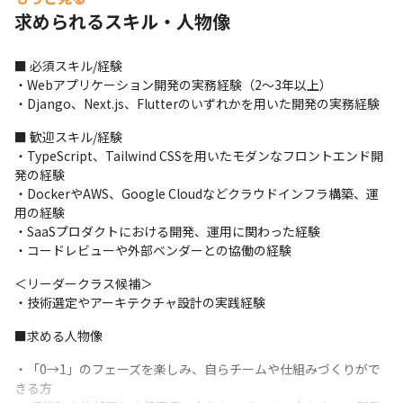
・アプリケーション『ココシンク』

求められるスキル・人物像
∟医療従事者の複雑な資格更新をスマートに管理

∟資格取得から学びの継続までをワンストップで支える、社会貢
献性の高い自社オリジナルアプリケーション
■ 必須スキル/経験

・Webアプリケーション開発の実務経験（2〜3年以上）

（変更の範囲）会社の定める業務
・Django、Next.js、Flutterのいずれかを用いた開発の実務経験
■ この仕事の面白み、魅力

■ 歓迎スキル/経験

・領域を限定しないフルスタックエンジニアへ最短距離で成長で
・TypeScript、Tailwind CSSを用いたモダンなフロントエンド開
きます

発の経験

∟Web（Next.js）、アプリケーション（Flutter）、バックエンド
・DockerやAWS、Google Cloudなどクラウドインフラ構築、運
（Python/Django）という市場価値の高い技術スタックを横断で
用の経験

きます

・SaaSプロダクトにおける開発、運用に関わった経験

∟入社時点ですべてを完璧に扱える必要はありません

・コードレビューや外部ベンダーとの協働の経験
∟“いずれか一つの強み”を軸に業務時間内で領域を広げ、希少価
値の高いエンジニアへの成長を後押しします
＜リーダークラス候補＞

・技術選定やアーキテクチャ設計の実践経験
・経営陣と大型モニターを囲み、ビジネスをリアルタイムで具現
化できます

■求める人物像
∟会議室の大型モニターにコードやプロトタイプを映し出し、経
営陣とダイレクトに議論が可能です

・「0→1」のフェーズを楽しみ、自らチームや仕組みづくりがで
∟「この機能でユーザー体験はどう変わるか」を画面共有しなが
きる方 
