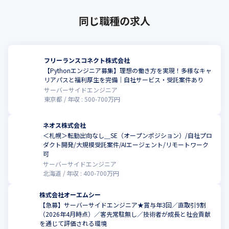
同じ職種の求人
フリーランスコネクト株式会社
【Pythonエンジニア募集】理想の働き方を実現！多様なキャ
リアパスと福利厚生を完備｜自社サービス・受託案件あり
サーバーサイドエンジニア
東京都
年収 :
500
-
700
万円
ネオス株式会社
＜札幌＞転勤出向なし＿SE（オープンポジション）/自社プロ
ダクト開発/大規模受託案件/AIエージェント/リモートワーク
可
サーバーサイドエンジニア
北海道
年収 :
400
-
700
万円
株式会社オーエムシー
【急募】サーバーサイドエンジニア★賞与年3回／直取引9割
（2026年4月時点）／客先常駐無し／技術者が成長と社会貢献
を通じて評価される環境