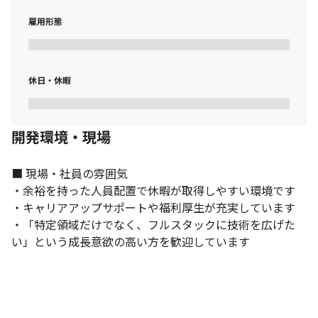
2026年5月現在、私たちのプロダクトは急速な成長を遂げていま
雇用形態
す。機能拡張のスピードを加速させ、より高いクオリティを追求
するため、これまで外部ベンダーに依頼していた開発を完全内製
化することを決意しました。

今回新たにエンジニアを迎え、『オフィスドック』や『ココシン
休日・休暇
ク』をはじめ、今後生まれる新たなシステムを横断して開発する
強固な自社開発チームを立ち上げます。

大規模リニューアルや新機能開発を、経営陣やマーケティングチ
ームと膝を突き合わせ、ゼロから創り上げていただく初期コアメ
開発環境・現場
ンバーを募集します。
■ 現場・社員の雰囲気

・余裕を持った人員配置で休暇が取得しやすい環境です

・キャリアアップサポートや福利厚生が充実しています

・「特定領域だけでなく、フルスタックに技術を広げた
い」という成長意欲の高い方を歓迎しています