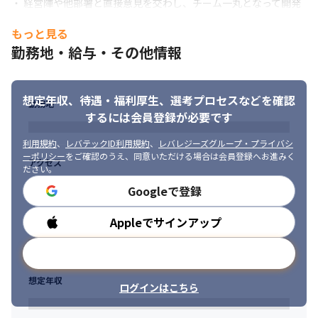
らリアルタイムで形にできます

・ 経営陣や他部署と直接意見を交わし、チーム一丸となって開発
∟経営の意思決定を肌で感じることで、“事業を創れるエンジニ
を進めたい方 
ア”としての視座が手に入ります
もっと見る
・「言われたものを作る」のではなく、ユーザー目線で事業の成
勤務地・給与・その他情報
・内製化1期生として、0→1を完遂する経験が積めます

長にコミットできる方 
∟既存システムのリニューアルからチームの文化作りまで、自身
の決断が会社のスタンダードになります

・ フロントエンドからインフラまで、モダンな技術に貪欲にチャ
想定年収、待遇・福利厚生、
選考プロセスなどを確認
∟自身の職務経歴書において武器となる、未整備な開発環境を整
勤務地
レンジしたい方
理し、理想のアーキテクチャを構築する経験が積めます

するには会員登録が必要です
∟出社ベースだからこそ得られる経験が、自身を“事業を創れるエ
利用規約
、
レバテックID利用規約
、
レバレジーズグループ・プライバシ
ンジニア”へと引き上げます
ーポリシー
をご確認のうえ、同意いただける場合は会員登録へお進みく
アクセス
ださい。
・遊び心のある自社プロダクトを育てる醍醐味を味わえます

∟アバター機能や成果が『Amazonギフトカード』などに変わる
Googleで登録
ポイント機能など、楽しく成長できるユニークなシステムを扱い
ます

Appleでサインアップ
勤務時間
∟技術力だけでなく、自身のアイデアが直接ユーザーの“働く楽し
さ”に繋がります

メールアドレスで登録
∟モダンな技術（Next.js、TypeScript、Flutter、Django、
AWS）を用いて複数プロダクトに横断的に関われるため、エンジ
想定年収
ログインはこちら
ニアとしてのスキルアップに最適な環境です
＜募集背景＞
