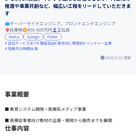
推進や事業共創など、幅広い工程をリードしていただきま
す
サーバーサイドエンジニア、フロントエンドエンジニア
兵庫県
450-600万円
正社員
Next.js
Django
Flutter
自社サービスあり
服装自由
新技術に積極的
ベンチャー企業
残業月20時間未満
2026/5/22
更新
事業概要
■ 教育システム開発・医療系メディア事業
■ 医療従事者向け教材の企画・開発から販売までを展開
仕事内容