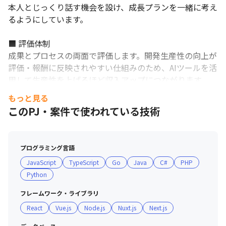
本人とじっくり話す機会を設け、成長プランを一緒に考え
るようにしています。

■ 評価体制

成果とプロセスの両面で評価します。開発生産性の向上が
評価・報酬に反映されやすい仕組みのため、AIツールを活
用して生産性を上げるほど収入アップにつながります。

もっと見る
■ 教育・研修制度

このPJ・案件で使われている技術
・書籍購入補助＋eラーニング・セミナー受講補助：四半
期15,000円まで会社負担

・資格取得補助制度：受験料負担（最大4万円）＋合格祝
プログラミング言語
い金（最大15万円）
JavaScript
TypeScript
Go
Java
C#
PHP
Python
フレームワーク・ライブラリ
React
Vue.js
Node.js
Nuxt.js
Next.js