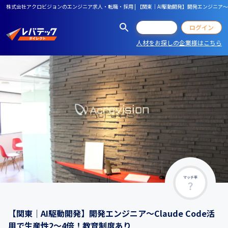
株式会社アクロビジョンのエンジニア求人・転職・採用 | 【関東｜AI駆動開発】開発エンジニア〜Cl
会員登録
ログイン
人材をお探しの企業様はこちら
マッチ率
【関東｜AI駆動開発】開発エンジニア〜Claude Code活
用で生産性2〜4倍！教育制度あり