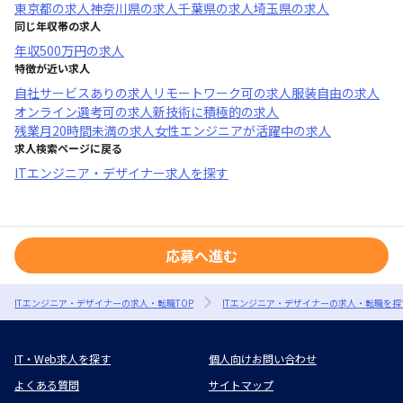
東京都
の求人
神奈川県
の求人
千葉県
の求人
埼玉県
の求人
同じ年収帯の求人
年収
500万円
の求人
特徴が近い求人
自社サービスあり
の求人
リモートワーク可
の求人
服装自由
の求人
オンライン選考可
の求人
新技術に積極的
の求人
残業月20時間未満
の求人
女性エンジニアが活躍中
の求人
求人検索ページに戻る
ITエンジニア・デザイナー求人を探す
応募へ進む
ITエンジニア・デザイナーの求人・転職TOP
ITエンジニア・デザイナーの求人・転職を探
IT・Web求人を探す
個人向けお問い合わせ
よくある質問
サイトマップ