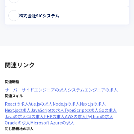
株式会社SICシステム
関連リンク
関連職種
サーバーサイドエンジニア
の求人
システムエンジニア
の求人
関連スキル
React
の求人
Vue.js
の求人
Node.js
の求人
Nuxt.js
の求人
Next.js
の求人
JavaScript
の求人
TypeScript
の求人
Go
の求人
Java
の求人
C#
の求人
PHP
の求人
AWS
の求人
Python
の求人
Oracle
の求人
Microsoft Azure
の求人
同じ勤務地の求人