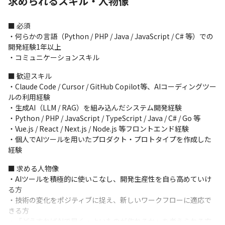
求められるスキル・人物像
クトから参画していただく場合もございます。
■ 必須

・何らかの言語（Python / PHP / Java / JavaScript / C# 等）での
開発経験1年以上

・コミュニケーションスキル
■ 歓迎スキル

・Claude Code / Cursor / GitHub Copilot等、AIコーディングツー
ルの利用経験

・生成AI（LLM / RAG）を組み込んだシステム開発経験

・Python / PHP / JavaScript / TypeScript / Java / C# / Go 等

・Vue.js / React / Next.js / Node.js 等フロントエンド経験

・個人でAIツールを用いたプロダクト・プロトタイプを作成した
経験
■ 求める人物像

・AIツールを積極的に使いこなし、開発生産性を自ら高めていけ
る方

・技術の変化をポジティブに捉え、新しいワークフローに適応で
きる方

・「どうすればAIで早く・よいものが作れるか」を考えられる方
