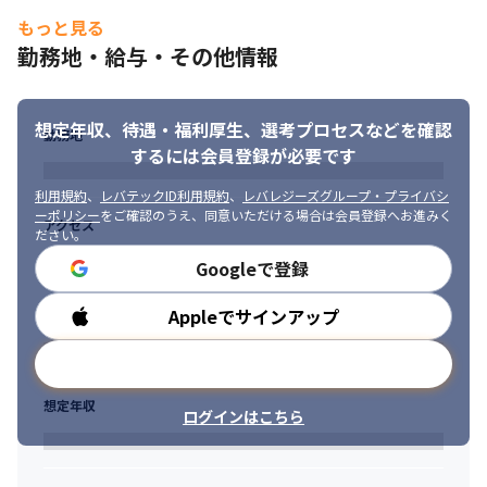
・スキルアップしながら、幅広いプロジェクトに挑戦したい方

もっと見る
・マネジメント経験を活かし、上流工程や組織づくりでさらに成
勤務地・給与・その他情報
長したい方
想定年収、待遇・福利厚生、
選考プロセスなどを確認
勤務地
するには会員登録が必要です
利用規約
、
レバテックID利用規約
、
レバレジーズグループ・プライバシ
ーポリシー
をご確認のうえ、同意いただける場合は会員登録へお進みく
アクセス
ださい。
Googleで登録
Appleでサインアップ
勤務時間
メールアドレスで登録
想定年収
ログインはこちら