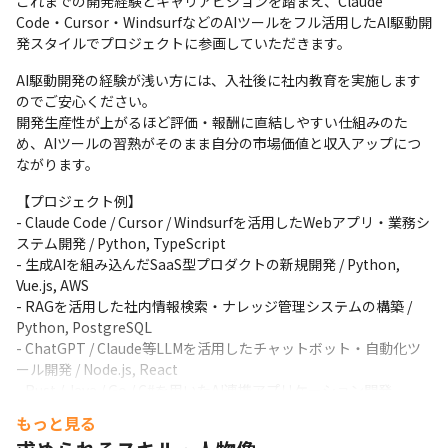
これまでの開発経験とキャリアビジョンを踏まえ、Claude 
Code・Cursor・WindsurfなどのAIツールをフル活用したAI駆動開
発スタイルでプロジェクトに参画していただきます。
AI駆動開発の経験が浅い方には、入社後に社内教育を実施します
のでご安心ください。

開発生産性が上がるほど評価・報酬に直結しやすい仕組みのた
め、AIツールの習熟がそのまま自分の市場価値と収入アップにつ
ながります。
【プロジェクト例】

- Claude Code / Cursor / Windsurfを活用したWebアプリ・業務シ
ステム開発 / Python, TypeScript

- 生成AIを組み込んだSaaS型プロダクトの新規開発 / Python, 
Vue.js, AWS

- RAGを活用した社内情報検索・ナレッジ管理システムの構築 / 
Python, PostgreSQL

- ChatGPT / Claude等LLMを活用したチャットボット・自動化ツ
ール開発 / Node.js, React

- Rust / Java / Go / C#を用いたAI連携アプリケーション開発
もっと見る
※ご状況によっては、これまでのご経験を活かせる開発プロジェ