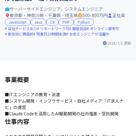
サーバーサイドエンジニア、システムエンジニア
東京都・神奈川県・千葉県・埼玉県
500-800万円
正社員
JavaScript
Java
C#
PHP
Python
自社サービスあり
リモートワーク可
服装自由
オンライン選考可
新技術に積極的
残業月20時間未満
女性エンジニアが活躍中
2026/7/1
更新
事業概要
■ITエンジニアの教育・派遣

■システム開発・インフラサービス・自社メディア「IT求人ナ
ビ」の運営

■Claude Codeを活用したAI駆動開発の社内推進・受託開発
仕事内容