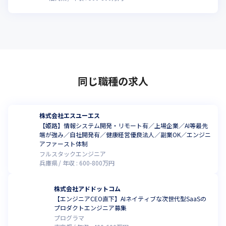
同じ職種の求人
株式会社エスユーエス
【姫路】情報システム開発・リモート有／上場企業／AI等最先
端が強み／自社開発有／健康経営優良法人／副業OK／エンジニ
アファースト体制
フルスタックエンジニア
兵庫県
年収 :
600
-
800
万円
株式会社アドドットコム
【エンジニアCEO直下】AIネイティブな次世代型SaaSの
プロダクトエンジニア募集
プログラマ