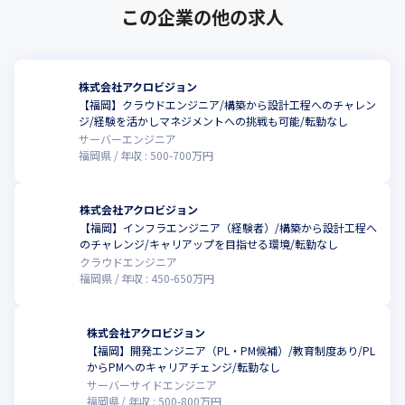
この企業の他の求人
株式会社アクロビジョン
【福岡】クラウドエンジニア/構築から設計工程へのチャレン
ジ/経験を活かしマネジメントへの挑戦も可能/転勤なし
サーバーエンジニア
福岡県
年収 :
500
-
700
万円
株式会社アクロビジョン
【福岡】インフラエンジニア（経験者）/構築から設計工程へ
のチャレンジ/キャリアップを目指せる環境/転勤なし
クラウドエンジニア
福岡県
年収 :
450
-
650
万円
株式会社アクロビジョン
【福岡】開発エンジニア（PL・PM候補）/教育制度あり/PL
からPMへのキャリアチェンジ/転勤なし
サーバーサイドエンジニア
福岡県
年収 :
500
-
800
万円