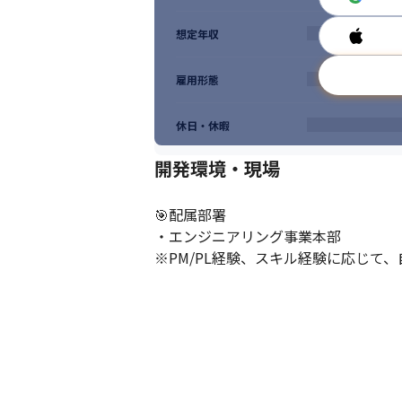
《さらにこんな制度も！》

★キャリアデザインアドバイザー制度：

想定年収
専任の社員がメンターとなり、市場価値向上
★自己実現委員会：

公募によって選ばれた社員に対し通常の予
雇用形態
休日・休暇
開発環境・現場
🎯配属部署

・エンジニアリング事業本部

※PM/PL経験、スキル経験に応じて