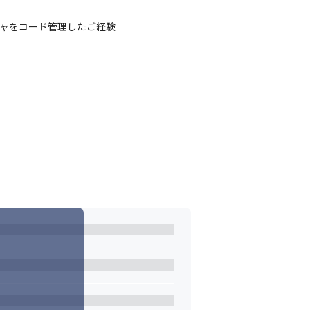
トラクチャをコード管理したご経験

用する再現性のある技術力を積み上げていく
化にも対応できる環境を整えています。
げる力も磨けます。

能。

です。

できます。