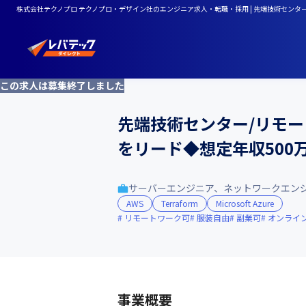
株式会社テクノプロ テクノプロ・デザイン社のエンジニア求人・転職・採用 | 先端技術センター
この求人は募集終了しました
先端技術センター/リモー
をリード◆想定年収500万
サーバーエンジニア、ネットワークエン
AWS
Terraform
Microsoft Azure
リモートワーク可
服装自由
副業可
オンライ
事業概要