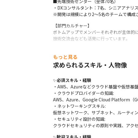
■先端技術センター（全体70名）

・DXコンサルタント：7名、シニアアナリスト
※開発は規模により2～5名のチームで構成
【部門カルチャー】

ボトムアップでメンバーそれぞれが主体的に
技術交流会なども活発に行っています。
【やりがい】

もっと見る
・大手顧客や社会に無くてはならないシステ
・チームビルディングから携わる達成感を
求められるスキル・人物像
【キャリアイメージ】

✨
必須スキル・経験
ご経験やご希望により、要件定義工程や上流
・AWS、Azureなどクラウド基盤や仮想基
✅テクノプロ・デザイン社なら、

・クラウドプロバイダーの知識:

「10年後も最前線で戦えるキャリア」を実
AWS、Azure、Google Cloud Pla
・ネットワーキングスキル:

【キャリア起点で最適なマッチング】

仮想ネットワーク、サブネット、ルーティン
常時1,000件を超えるプロジェクトの中か
・セキュリティ設計の知識:

単に空いている案件に人を当てはめるのでは
クラウドセキュリティの原則や実践、アク
要件定義・設計・検討といった上流工程に
クト全体に影響を与える役割を担います。
✨
歓迎スキル・経験