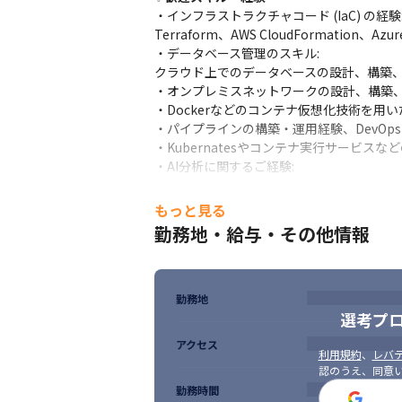
・インフラストラクチャコード (IaC) の経験:
【チーム環境だから、相談・レビューを通じ
Terraform、AWS CloudFormatio
顧客先での業務においても、テクノプロ・デ
・データベース管理のスキル:

一人で現場に入り孤立することは少なく、日
クラウド上でのデータベースの設計、構築、
特定の会社や製品だけに閉じた経験ではな
・オンプレミスネットワークの設計、構築、
ことができます。
・Dockerなどのコンテナ仮想化技術を用い
・パイプラインの構築・運用経験、DevOps、
【長期的にキャリアを築ける働きやすさ】

・Kubernatesやコンテナ実行サービスな
完全週休2日制、残業月平均10時間程度に
・AI分析に関するご経験:

AWS AI/MLサービス、Azure AIに関
【いつでも次の成長を目指せる】

研修カリキュラムは1,000超。

もっと見る
🎯
こんな方を歓迎します
当社は大手メーカー向けに技術者研修を行う
勤務地・給与・その他情報
・カスタマーファースト思考

スキルアップ研修に加え、PM研修やプレゼ
・システムベンダーとして当社の知名度を上
明確な評価制度のもと、エンジニア・スペシ
・顧客や開発チームを巻き込んで、より良い
76種類の資格手当も、成長を後押しします
・様々なデータが扱える環境で分析したい方
勤務地
・様々な業界の経験を積みたい方

《明確な評価制度》

選考プ
・新技術のキャッチアップ意欲が高い方
評価は、「個人の取り組み」＋「顧客・営業
アクセス
入社時の年収決定はもちろん、入社後の評価
利用規約
、
レバテ
何を伸ばせば評価されるかが分かる仕組み
認のうえ、同意
勤務時間