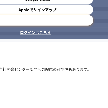
Appleでサインアップ
に向けてあなたをサポートします！

メールアドレスで登録
算や権限を越え、自己実現をサポートする制度です！
ログインはこちら
、自社開発センター部門への配属の可能性もあります。