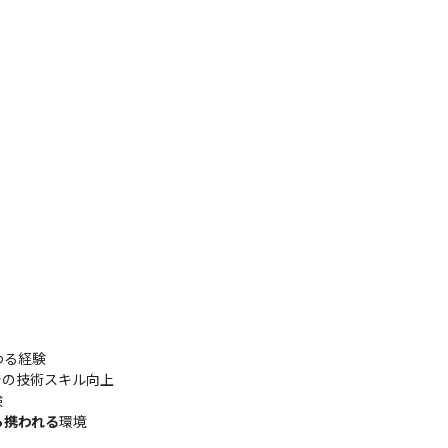
る経験

）での技術スキル向上



ら携われる
環境