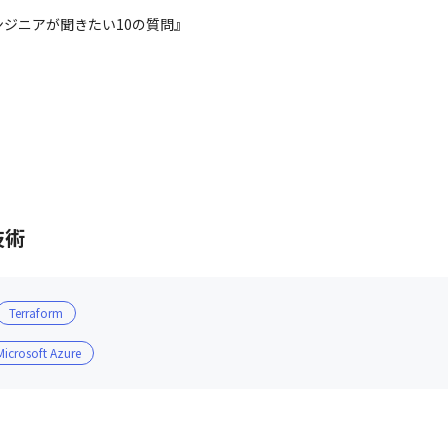
ジニアが聞きたい10の質問』
技術
Terraform
Microsoft Azure