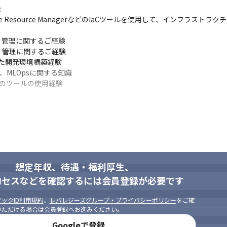


て成長できる】

n、Azure Resource ManagerなどのIaCツールを使用して、インフラス
ザイン社の社員がチームとして参画しています。

常的に技術相談やレビュー、ノウハウ共有が行われる環境です。

管理に関するご経験

く、業界・技術領域の異なるプロジェクトに関わることで、どこでも通
管理に関するご経験

た開発環境構築経験

MLOpsに関する知識

どのツールの使用経験

加え、寮社宅制度やパパママ育児応援金制度など、ライフステージの変
する技術や知識、使用したご経験。
ほど、先端技術教育に力を入れています。

ン研修など100以上のプログラムを通じて、技術力だけでなく、役割を広
げていくことに取り組んでいただける方

ャリスト・マネジメント・コンサルなど複数のキャリアルートを選択可
提案を実現できる方

。
想定年収、待遇・福利厚生、


ロセスなどを確認するには会員登録が必要です
・チームリーダーなどからの外部評価」を軸としたコンピテンシー評価
基準も明確。

ックID利用規約
、
レバレジーズグループ・プライバシーポリシー
をご確
のため、自身の成長に応じて、評価ランク・年収アップを目指すことが
いただける場合は会員登録へお進みください。
Googleで登録