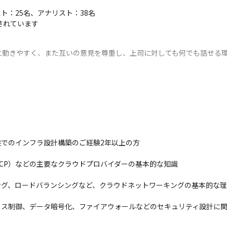
：25名、アナリスト：38名

されています
動きやすく、また互いの意見を尊重し、上司に対しても何でも話せる環
ムやソリューションを支える業務に携わることができます。

味わうことができるとともに、上流工程からの顧客提案に携わることが
工程の設計、PL、PMもお任せします。
盤でのインフラ設計構築のご経験2年以上の方

現できる環境があります
tform（GCP）などの主要なクラウドプロバイダーの基本的な知識

グ、ロードバランシングなど、クラウドネットワーキングの基本的な理
ら、エンジニア一人ひとりの希望や強みに合わせたチーム配属を行っていま
なく、「どんな技術者として成長したいか」というキャリア視点を起点
セス制御、データ暗号化、ファイアウォールなどのセキュリティ設計に
関わる機会も多く、言われた通りに手を動かすだけの業務に留まらず、