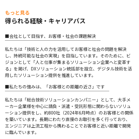
もっと見る
得られる経験・キャリアパス
■会社として目指す、お客様・社会の課題解決

￣￣￣￣￣￣￣￣￣￣￣￣￣￣￣￣￣￣￣￣￣￣

私たちは「技術と人の力を活用してお客様と社会の問題を解決
し、持続可能な社会の実現」を目指しています。そのために、ビ
ジョンとして「人と仕事が集まるソリューション企業へと変革す
る」を掲げ、DXソリューション統括部を設立、デジタル技術を活
用したソリューション提供を推進しています。
■私たちの強みは、「お客様との距離の近さ」です

￣￣￣￣￣￣￣￣￣￣￣￣￣￣￣￣￣￣￣￣￣￣￣￣

私たちは「総合技術ソリューションカンパニー」として、大手メ
ーカー企業様を中心に請負・派遣・受託形態に関わらないソリュ
ーション提供をし、約800社（2024年6月時点）のお客様との関係
を築いています。長期にわたり直接のお取引を多く行っており、
エンジニアは上流工程から携わることでお客様と近い距離で開発
に臨んでいます。