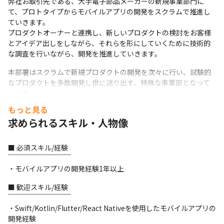
弊社お取引先である、大手電子部品メーカーの新規事業部門に
て、プロトタイプからモバイルアプリの開発をスクラムで推進し
ていきます。

プロダクトオーナーと連携し、新しいプロダクトの検討をお客様
とアイデア出しをしながら、それらを形にしていくために技術的
な調査を行いながら、開発を推進していきます。
本部署はスクラムで新規プロダクトの開発を次々に行い、試験的
なプロダクトを多数開発し世に送り出す、特殊な事業部となって
います。

それゆえ、モダンな環境での高サイクルな開発にエンジニアとし
もっと見る
て深く携わりスマホアプリ開発のスキルや考え方を底上げするこ
求められるスキル・人物像
とができる環境です。
今回のご支援先とは非常にフラットな関係で、社風的に弊社から
■ 必須スキル/経験

のアイデアを積極的に採用頂き、検討~実行までをまるっとお任せ
￣￣￣￣￣￣￣￣￣

いただいています。
・モバイルアプリの開発経験1年以上
■ 具体的な業務内容

■ 歓迎スキル/経験

￣￣￣￣￣￣￣￣￣￣

￣￣￣￣￣￣￣￣￣

・新規/既存の機能の開発/改善の提案/調整、実装・リリース・保
・Swift/Kotlin/Flutter/React Nativeを使用したモバイルアプリの
守/運用

開発経験
