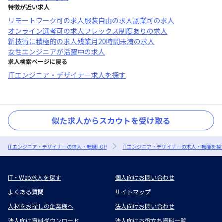
特徴が近い求人
リモートワーク可
の求人
服装自由
の求人
副業可
の求人
オンライン選考可
の求人
フレックス制度あり
の求人
新技術に積極的
の求人
残業月20時間未満
の求人
女性エンジニアが活躍中
の求人
求人検索ページに戻る
ITエンジニア・デザイナー求人を探す
似た求人からスカウトを受け取る
ITエンジニア・デザイナーの求人・転職TOP
ITエンジニア・デザイナーの求人・転職を探
IT・Web求人を探す
個人向けお問い合わせ
よくある質問
サイトマップ
人材をお探しの企業様へ
法人向けお問い合わせ
法人向け資料ダウンロード
法人向けお役立ち資料一覧