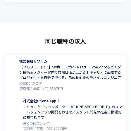
同じ職種の求人
株式会社リゾーム
【フルリモートOK】Swift・Flutter・React・TypeScriptなどモダ
ン技術＆メジャー案件で市場価値が上がる！キャリアに直結する
プロジェクトを自分で選べる、急成長企業のモバイルエンジニア
iOSエンジニア
東京都
年収 :
400
-
550
万円
株式会社Phone Appli
コミュニケーションポータル『PHONE APPLI PEOPLE』のスマ
ートフォンアプリ開発をお任せ／スクラム開発の推進に積極的
に携われます
Androidエンジニア
東京都
年収 :
400
-
700
万円