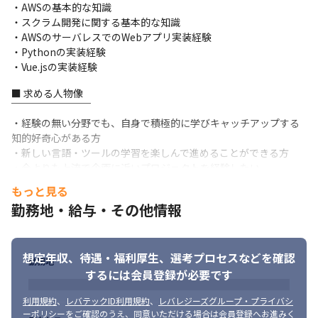
・コード品質の担保および改善

・AWSの基本的な知識

・技術選定および導入（言語、フレームワーク、アーキテクチ
・スクラム開発に関する基本的な知識

ャ、関連サービス等の選定および意思決定）

・AWSのサーバレスでのWebアプリ実装経験

・技術的負債の解消、リファクタリング

・Pythonの実装経験

・問い合わせ対応
・Vue.jsの実装経験
ご経験に応じて、チームメンバーの技術的なリード・支援・教育
■ 求める人物像

など、さまざまな業務をお任せしたいと考えています。
￣￣￣￣￣￣￣￣

・経験の無い分野でも、自身で積極的に学びキャッチアップする
■ チーム構成・組織体制

知的好奇心がある方

￣￣￣￣￣￣￣￣￣￣￣￣

・新しい言語・ツールの学習を楽しんで進めることができる方

①モバイルアプリ開発チーム（本ポジション）：Dart（フレーム
・今よりも上流で企画に近いプロジェクトを経験したい

ワーク:Flutter）をメインとしたモバイルアプリ開発を推進

・技術的な面で好奇心が旺盛で新しい言語にも抵抗感なく対応で
②デザインチーム：UI/UXデザイン、フロントエンド開発を推進
もっと見る
きる方
勤務地・給与・その他情報
同クライアントは長期にわたってご支援させていただいており、
今回はモバイルアプリPJを弊社のメンバーで立ち上げたいという
要望の元、プロジェクトがスタート。

想定年収、待遇・福利厚生、
選考プロセスなどを確認
弊社で3名のモバイルアプリ/デザインチームを構成し、チーム体
勤務地
制でご支援に入ります。
するには会員登録が必要です
利用規約
、
レバテックID利用規約
、
レバレジーズグループ・プライバシ
ーポリシー
をご確認のうえ、同意いただける場合は会員登録へお進みく