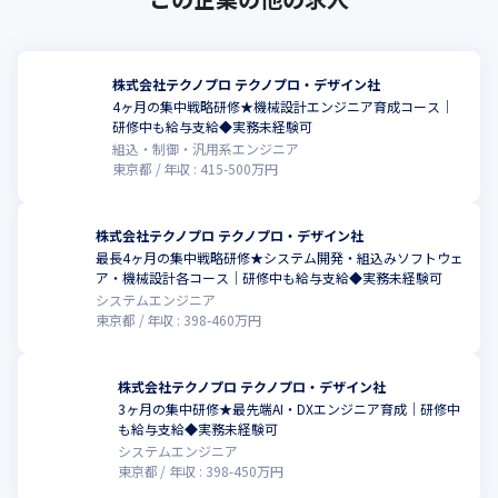
・デンソーグループ

※矢野経済研究所『人材ビジネスの現状と展望2022年版』におけ
・三菱電機グループ

る技術者派遣事業者ランキングに基づく
・SUBARUグループ

・ホンダグループ

株式会社テクノプロ テクノプロ・デザイン社
・ソニーグループ

4ヶ月の集中戦略研修★機械設計エンジニア育成コース｜
・トヨタグループ

研修中も給与支給◆実務未経験可
・日本電気グループ

組込・制御・汎用系エンジニア
・東京エレクトロングループ

東京都
年収 :
415
-
500
万円
・日産グループ

★プライム上場企業を中心に796社のお客様とお取引をしています
株式会社テクノプロ テクノプロ・デザイン社
最長4ヶ月の集中戦略研修★システム開発・組込みソフトウェ
ア・機械設計各コース｜研修中も給与支給◆実務未経験可
システムエンジニア
東京都
年収 :
398
-
460
万円
株式会社テクノプロ テクノプロ・デザイン社
3ヶ月の集中研修★最先端AI・DXエンジニア育成｜研修中
も給与支給◆実務未経験可
システムエンジニア
東京都
年収 :
398
-
450
万円