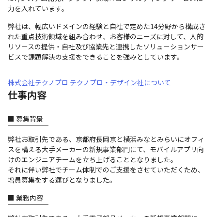
力を入れています。
弊社は、幅広いドメインの経験と自社で定めた14分野から構成さ
れた重点技術領域を組み合わせ、お客様のニーズに対して、人的
リソースの提供・自社及び協業先と連携したソリューションサー
ビスで課題解決の支援をできることを強みとしています。
株式会社テクノプロ テクノプロ・デザイン社について
仕事内容
■ 募集背景

￣￣￣￣￣￣

弊社お取引先である、京都府長岡京と横浜みなとみらいにオフィ
スを構える大手メーカーの新規事業部門にて、モバイルアプリ向
けのエンジニアチームを立ち上げることとなりました。

それに伴い弊社でチーム体制でのご支援をさせていただくため、
増員募集をする運びとなりました。
■ 業務内容

￣￣￣￣￣￣
