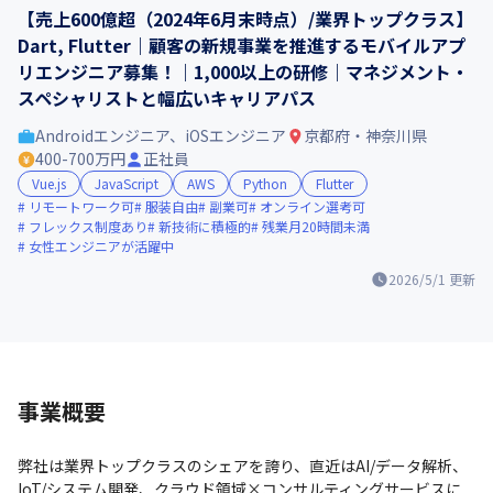
【売上600億超（2024年6月末時点）/業界トップクラス】
Dart, Flutter｜顧客の新規事業を推進するモバイルアプ
リエンジニア募集！｜1,000以上の研修｜マネジメント・
スペシャリストと幅広いキャリアパス
Androidエンジニア、iOSエンジニア
京都府・神奈川県
400-700万円
正社員
Vue.js
JavaScript
AWS
Python
Flutter
リモートワーク可
服装自由
副業可
オンライン選考可
フレックス制度あり
新技術に積極的
残業月20時間未満
女性エンジニアが活躍中
2026/5/1
更新
事業概要
弊社は業界トップクラスのシェアを誇り、直近はAI/データ解析、
IoT/システム開発、クラウド領域×コンサルティングサービスに