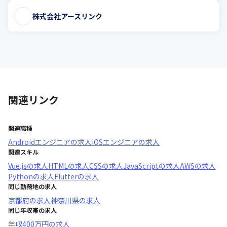
株式会社アースリンク
関連リンク
関連職種
Androidエンジニア
の求人
iOSエンジニア
の求人
関連スキル
Vue.js
の求人
HTML
の求人
CSS
の求人
JavaScript
の求人
AWS
の求人
Python
の求人
Flutter
の求人
同じ勤務地の求人
京都府
の求人
神奈川県
の求人
同じ年収帯の求人
年収
400万円
の求人