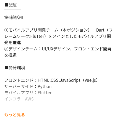
■配属

￣￣￣￣

第6統括部

①モバイルアプリ開発チーム（本ポジション）：Dart（フ
レームワーク:Flutter）をメインとしたモバイルアプリ開
発を推進

②デザインチーム：UI/UXデザイン、フロントエンド開発
を推進

■開発環境

￣￣￣￣￣￣

フロントエンド：HTML,CSS,JavaScript（Vue.js）

サーバーサイド：Python

モバイルアプリ：Flutter

インフラ：AWS
もっと見る