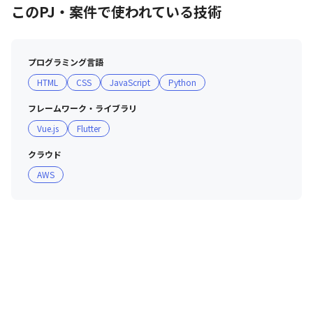
このPJ・案件で使われている技術
プログラミング言語
『技術力上位エンジニア～に聞く～新人エンジニアが聞きたい10
HTML
CSS
JavaScript
Python
の質問』
フレームワーク・ライブラリ
Vue.js
Flutter
クラウド
AWS