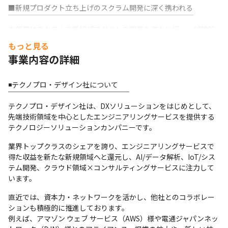
■新規プロダクト立ち上げのスクラム開発に深く携われる

￣￣￣￣￣￣￣￣￣￣￣￣￣￣￣￣￣￣￣￣￣￣￣￣￣￣

本部署はスクラムで新規プロダクトの開発を次々に行い、試験的
なプロダクトを

もっと見る
多数開発し世に送り出す、特殊な事業部となっています。
事業内容の詳細
それゆえ、モダンな環境での高サイクルな開発にデザイナーとし
て深く携わり

◾️テクノプロ・デザイン社について

アプリ開発のスキルや考え方を底上げすることができる環境で
￣￣￣￣￣￣￣￣￣￣￣￣￣￣￣￣￣

す。
テクノプロ・デザイン社は、DXソリューションをはじめとして、
先端技術領域を中心としたエンジニアリングサービスを提供する
■顧客と対等な環境で、自由度＆採用高く仕事に取り組める

テクノロジーソリューションカンパニーです。
￣￣￣￣￣￣￣￣￣￣￣￣￣￣￣￣￣￣￣￣￣￣￣￣￣￣￣

今回のご支援先とは非常にフラットな関係で、社風的に弊社から
業界トップクラスのシェアを誇り、エンジニアリングサービスで
のアイデアを積極的に採用頂き、

得た収益を新たな新規領域へと還元し、AI/データ解析、IoT/シス
検討~実行までをまるっとお任せいただいています。
テム開発、クラウド領域×コンサルティングサービスに注力して
います。
出勤時は私服OK、残業時間は10h程度（2024年7月時点）と、働
きやすい環境になっています。
直近では、資本力・ネットワークを活かし、他社とのコラボレー
ションも積極的に推進しております。

■特徴

例えば、アマゾン ウェブ サービス（AWS）様や電通ジャパンネッ
￣￣￣￣
