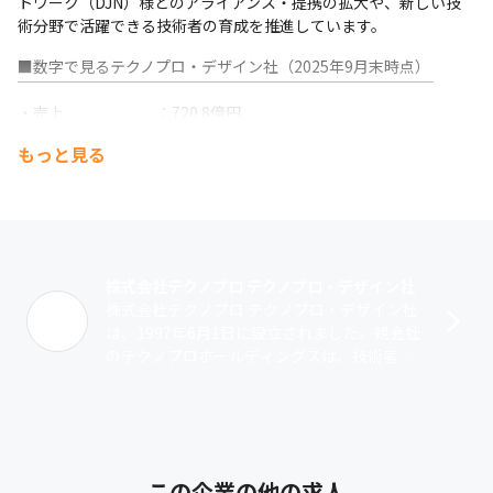
トワーク（DJN）様とのアライアンス・提携の拡大や、新しい技
１）業界売上No.1（※）企業ならではの最適配属

術分野で活躍できる技術者の育成を推進しています。
株式会社テクノプロホールディングスには、業界で売上
No.1（2024年6月末実績 1,887億円※）の実績があります。

■数字で見るテクノプロ・デザイン社（2025年9月末時点）

その信頼性から常時1,000以上の案件を保有しており、また上流工
￣￣￣￣￣￣￣￣￣￣￣￣￣￣￣￣￣￣￣￣￣￣￣￣￣￣￣

程が68%を占めているため、経験や希望に合った最適配属が可能
・売上　　　　　　：720.8億円

です（2024年6月末時点）。
・取引会社数　　　：796社

もっと見る
・拠点数（国内）　：本社、営業拠点32、受託開発センター
２）幅広く整った教育・研修制度による、継続的なスキルアップ

11（仙台・川崎・湘南・五反田・三田・名古屋・刈谷・大阪・神
当社は「技術職の成長が会社の成長」をスローガンに抱え、社員
戸・福岡・北九州）

の成長支援に力を入れています。

・技術社員数（正社員・契約社員計）：8,450名

エンジニア/デザイナーとしての技術力からビジネススキルまで、
・プロジェクト数　：常時1000以上

幅広く1,000以上の研修カリキュラム、76種類の資格手当を用意。

・上流工程比率　　：77%

形だけでなく実際の利用人数も多く、これまでにのべ149,912人の
株式会社テクノプロ テクノプロ・デザイン社
・有給取得日数　　：15.1日

研修受講実績があります（2024年6月末時点）。
株式会社テクノプロ テクノプロ・デザイン社
・研修受講人数　　：140,874名

は、1997年6月1日に設立されました。親会社
・男性育休取得率：57％

３）明確な評価・報酬制度

のテクノプロホールディングスは、技術者・
・女性産休・育休取得率　：100％

エンジニア社員のマーケットバリュー向上を促進・支援してお
研究者を擁する国内最大の技術系人材サービ
・平均年齢：39.1歳
り、それに沿った適切な評価を行っています。

スグループです。その中で当社は、･･･
役割を基に5つの職種（エンジニア職、スペシャリスト職、マネジ
■主要得意先（2025年6月末時点）

メント職、エキスパート職、コンサル職）に分け、成果を適正に
￣￣￣￣￣￣￣￣￣￣￣￣￣￣￣￣

評価できる仕組みを設けています。
・日立グループ

この企業の他の求人