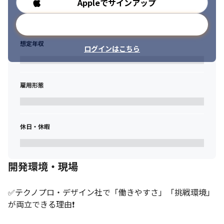
Appleでサインアップ
勤務時間
方

・複雑な課題に対して情熱を持ち、主体的に解決策を見つけられ
メールアドレスで登録
る方

・チームメンバーやステークホルダーとの円滑なコミュニケーシ
想定年収
ョンが得意な方

ログインはこちら
・新しい技術やツールの習得に積極的な方
雇用形態
休日・休暇
開発環境・現場
✅テクノプロ・デザイン社で「働きやすさ」「挑戦環境」
が両立できる理由❗
