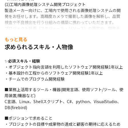
(1)工場内画像処理システム開発プロジェクト

製造メーカー向けに、工場内で使用される画像処理システムの開
発をお任せします。高精度カメラで撮影した画像を解析し、品質
検査や不良検出を行う仕組みの構築に携わっていただきます。

プロジェクト計画（スケジュール・リソース）の策定や、開発チ
ームのリードを担当いただくポジションです。メンバーの役割分
もっと見る
担・進捗管理・関係者との調整など、プロジェクト運営全般にも
求められるスキル・人物像
取り組んでいただきます。

アジャイル（スクラム）を採用し、高品質かつ迅速な開発を推進
するプロジェクトです
✨
必須スキル・経験
・オブジェクト指向言語を利用したソフトウェア開発経験1年以上

(2)PLMシステム開発プロジェクト

・基本設計の工程からのソフトウェア開発経験1年以上

製造メーカー向けにPLM（製品ライフサイクル管理）システムの
・チームでのプログラム開発経験
導入・カスタマイズをご担当いただきます。

ユーザーの業務に合わせた追加機能やアドオン開発を行い、最適
■業務上活用するツール・機器(開発言語、使用ソフト/ツール、使
な運用を支援していただく業務です。

用装置/機器など)

プロジェクト目標の設定やスケジュール計画、リソース配分など
C言語、Linux、Shellスクリプト、C#、python、VisualStudio、
を行い、開発チームのリードもお任せします。メンバーの役割整
DB(firebird)
理・進捗管理・ステークホルダーとの調整を通じ、円滑なプロジ
ェクト推進に取り組んでいただきます。

■ポジションで求めること

ユーザー側／サーバー側双方のアプリケーション開発に携わり、
・プロジェクトの目標や成果物の達成と顧客の期待に応えるため