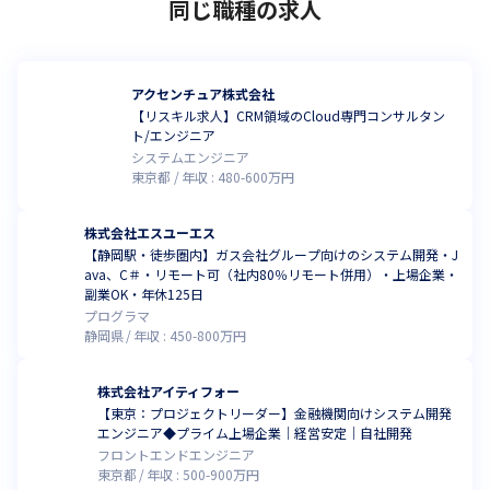
同じ職種の求人
アクセンチュア株式会社
【リスキル求人】CRM領域のCloud専門コンサルタン
ト/エンジニア
システムエンジニア
東京都
年収 :
480
-
600
万円
株式会社エスユーエス
【静岡駅・徒歩圏内】ガス会社グループ向けのシステム開発・J
ava、C＃・リモート可（社内80％リモート併用）・上場企業・
副業OK・年休125日
プログラマ
静岡県
年収 :
450
-
800
万円
株式会社アイティフォー
【東京：プロジェクトリーダー】金融機関向けシステム開発
エンジニア◆プライム上場企業｜経営安定｜自社開発
フロントエンドエンジニア
東京都
年収 :
500
-
900
万円