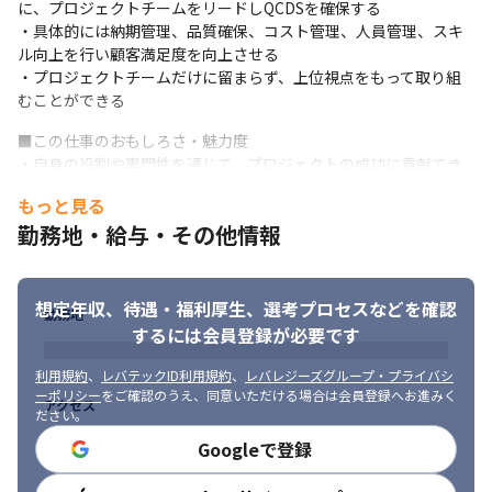
クライアント企業のDX推進に寄与するプロジェクトです。
に、プロジェクトチームをリードしQCDSを確保する

・具体的には納期管理、品質確保、コスト管理、人員管理、スキ
(3)その他にも下記のような様々なプロジェクトがございます

ル向上を行い顧客満足度を向上させる

・次世代型自動改札機の開発

・プロジェクトチームだけに留まらず、上位視点をもって取り組
・マシンビジョンシステム開発

むことができる
・E5充電インフラ統合プラットフォーム開発

・大手通信会社の社内システムの開発、など
■この仕事のおもしろさ・魅力度

・自身の役割や専門性を通じて、プロジェクトの成功に貢献でき
ることから、達成感ややりがいを感じます。

もっと見る
・社会や産業の発展に欠かせない半導体分野において、世界中の
勤務地・給与・その他情報
半導体が、私たちが開発に携わる製造装置を通して生産されてい
ます。

・私たちの成果は、見えないところから、未来の世界をかたちづ
くっているといえます。
想定年収、待遇・福利厚生、
選考プロセスなどを確認
勤務地
するには会員登録が必要です
✨
歓迎スキル・経験
・C#またはC言語を利用したソフトウェア開発経験1年以上

利用規約
、
レバテックID利用規約
、
レバレジーズグループ・プライバシ
・技術提案/客先折衝/契約調整/見積作成/メンバ育成/売上・稼働
ーポリシー
をご確認のうえ、同意いただける場合は会員登録へお進みく
アクセス
管理などの経験
ださい。
Googleで登録
🎯
こんな方を歓迎します
・数年以内にPLやPMとして活躍したいという強い意欲をお持ちの