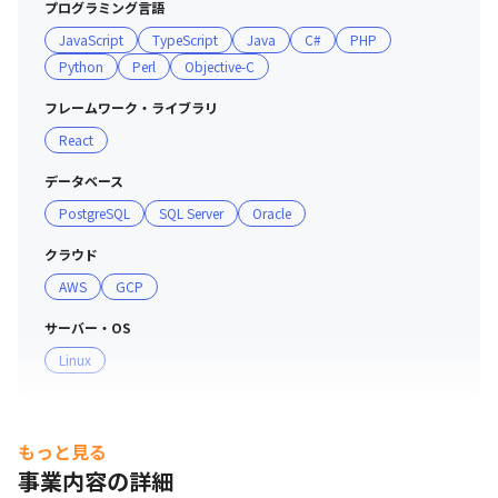
プログラミング言語
JavaScript
TypeScript
Java
C#
PHP
■入社時も入社後も明確な評価基準❗

Python
Perl
Objective-C
入社時の年収決定はもちろんのこと、入社後の評価基準も
明確です。

フレームワーク・ライブラリ
わかりやすくお伝えすると「個人の頑張り」＋「外部評価
React
（顧客・営業・チームリーダー等）」がベースとなり、

年功序列ではなく自身の成長で評価ランクを上げていくこ
データベース
とも可能なコンピテンシー評価となっています。

PostgreSQL
SQL Server
Oracle
充実した成長支援制度が「個人の頑張り」＝「スキル・知
識実装」をしっかり支えます。

クラウド
AWS
GCP
■収入アップにも直結する成長支援制度❗

サーバー・OS
・1,000超の研修カリキュラム／76種の資格手当あり

Linux
・明確な評価制度とキャリアパス（エンジニア・スペシャ
リスト・マネジメント・コンサル等）

・業界売上トップクラスグループの安定基盤と柔軟な働き
方の両立

もっと見る
事業内容の詳細