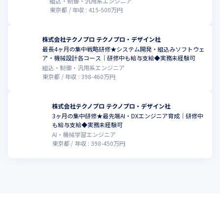
・日本電気グループ

組込・制御・汎用系エンジニア
・東京エレクトロングループ

東京都
年収 :
415
-
500
万円
・日産グループ
★プライム上場企業を中心に796社のお客様とお取引をしています
株式会社テクノプロ テクノプロ・デザイン社
最長4ヶ月の集中戦略研修★システム開発・組込みソフトウェ
ア・機械設計各コース｜研修中も給与支給◆実務未経験可
組込・制御・汎用系エンジニア
東京都
年収 :
398
-
460
万円
株式会社テクノプロ テクノプロ・デザイン社
3ヶ月の集中研修★最先端AI・DXエンジニア育成｜研修中
も給与支給◆実務未経験可
AI・機械学習エンジニア
東京都
年収 :
398
-
450
万円