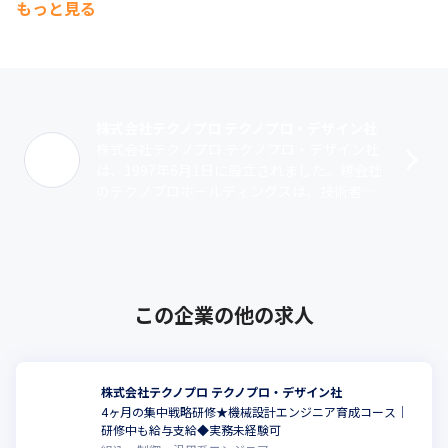
もっと見る
・拠点数（国内）　：本社、営業拠点32、受託開発センター11

（仙台・川崎・湘南・五反田・三田・名古屋・刈谷・大阪・神
戸・福岡・北九州）

・技術社員数（正社員・契約社員計）：8,450名

・プロジェクト数　：常時1000以上

・上流工程比率　　：77%

株式会社テクノプロ テクノプロ・デザイン社
・有給取得日数　　：15.1日

株式会社テクノプロ テクノプロ・デザイン社
・研修受講人数　　：140,874名

は、1997年6月1日に設立されました。親会社
・男性育休取得率　：57％

のテクノプロホールディングスは、技術者・
・女性産休・育休取得率：100％

研究者を擁する国内最大の技術系人材サービ
・平均年齢　　　　：39.1歳
スグループです。その中で当社は、･･･
■主要得意先（2025年6月末時点）

￣￣￣￣￣￣￣￣￣￣￣￣￣￣￣￣

・日立グループ

この企業の他の求人
・デンソーグループ

・三菱電機グループ

・SUBARUグループ

・ホンダグループ

株式会社テクノプロ テクノプロ・デザイン社
・ソニーグループ

4ヶ月の集中戦略研修★機械設計エンジニア育成コース｜
・トヨタグループ

研修中も給与支給◆実務未経験可