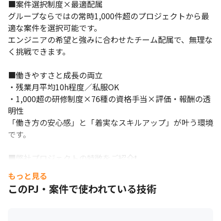
■案件選択制度×最適配属

グループならではの常時1,000件超のプロジェクトから最
適な案件を選択可能です。

エンジニアの希望と強みに合わせたチーム配属で、無理な
く挑戦できます。

■働きやすさと成長の両立

・残業月平均10h程度／私服OK

・1,000超の研修制度×76種の資格手当×評価・報酬の透
明性

「働き方の安心感」と「着実なスキルアップ」が叶う環境
です。

■弊社プロジェクトの特徴をご紹介❗

顧客先企業のプロジェクトですが

もっと見る
テクノプロ・デザイン社の社員がチームで顧客先に入る形
このPJ・案件で使われている技術
になり、単独で動くことは少ないです。

またチームは幅広い年齢層の弊社エンジニアで構成されて
います。
