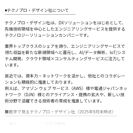
■職種チェンジも可能な「自己実現制度」❗

公募によって選ばれた社員に対し通常の予算や権限を越え
◾️テクノプロ・デザイン社について

て自己実現をサポートします！

￣￣￣￣￣￣￣￣￣￣￣￣￣￣￣￣￣

過去には「機械設計エンジニアからデータサイエンティス
テクノプロ・デザイン社は、DXソリューションをはじめとして、
ト」という事例もあり

先端技術領域を中心としたエンジニアリングサービスを提供する
ゼロからデータサイエンティストとして稼働するまで会社
テクノロジーソリューションカンパニーです。
が全面的にバックアップしました。
業界トップクラスのシェアを誇り、エンジニアリングサービスで
得た収益を新たな新規領域へと還元し、AI/データ解析、IoT/シス
テム開発、クラウド領域×コンサルティングサービスに注力して
います。
直近では、資本力・ネットワークを活かし、他社とのコラボレー
ションも積極的に推進しております。

例えば、アマゾン ウェブ サービス（AWS）様や電通ジャパンネッ
トワーク（DJN）様とのアライアンス・提携の拡大や、新しい技
『技術力上位エンジニア～に聞く～新人エンジニアが聞きたい10
術分野で活躍できる技術者の育成を推進しています。
の質問』
■数字で見るテクノプロ・デザイン社（2025年9月末時点）

￣￣￣￣￣￣￣￣￣￣￣￣￣￣￣￣￣￣￣￣￣￣￣￣￣￣￣

・売上　　　　　　：720.8億円

・取引会社数　　　：796社
