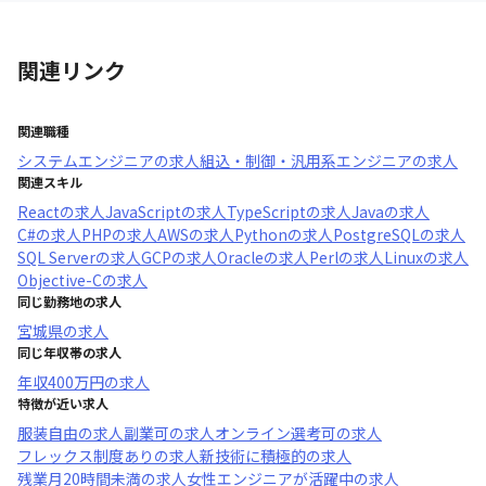
関連リンク
関連職種
システムエンジニア
の求人
組込・制御・汎用系エンジニア
の求人
関連スキル
React
の求人
JavaScript
の求人
TypeScript
の求人
Java
の求人
C#
の求人
PHP
の求人
AWS
の求人
Python
の求人
PostgreSQL
の求人
SQL Server
の求人
GCP
の求人
Oracle
の求人
Perl
の求人
Linux
の求人
Objective-C
の求人
同じ勤務地の求人
宮城県
の求人
同じ年収帯の求人
年収
400万円
の求人
特徴が近い求人
服装自由
の求人
副業可
の求人
オンライン選考可
の求人
フレックス制度あり
の求人
新技術に積極的
の求人
残業月20時間未満
の求人
女性エンジニアが活躍中
の求人