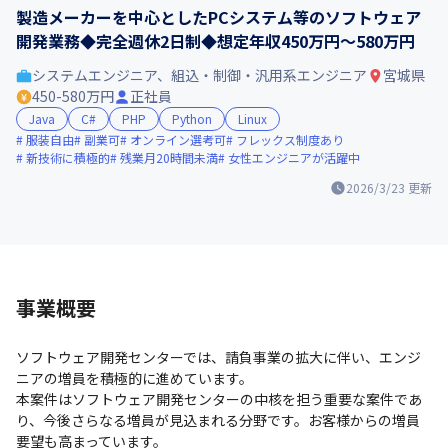
製造メーカーを中心としたPCシステム等のソフトウェア
開発業務◆完全週休2日制◆想定年収450万円～580万円
システムエンジニア、組込・制御・汎用系エンジニア
宮城県
450-580万円
正社員
Java
C#
PHP
Python
Linux
服装自由
副業可
オンライン選考可
フレックス制度あり
新技術に積極的
残業月20時間未満
女性エンジニアが活躍中
2026/3/23
更新
事業概要
ソフトウェア開発センターでは、請負事業の拡大に伴い、エンジ
ニアの増員を積極的に進めています。

本案件はソフトウェア開発センターの中核を担う重要な案件であ
り、今後さらなる増員が見込まれる分野です。お客様からの増員
要望も高まっています。
