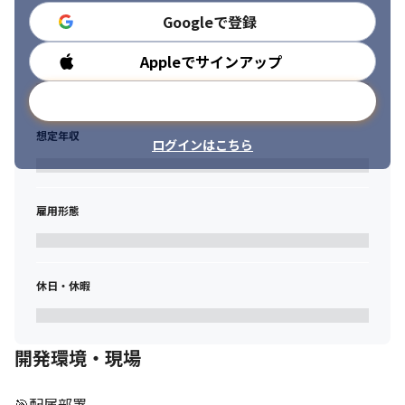
過去には「機械設計エンジニアからデータサイエンティスト」と
Googleで登録
いう事例もあり、

ゼロからスタートしてデータサイエンティストとして稼働するま
Appleでサインアップ
勤務時間
で会社が全面的にバックアップしました。
メールアドレスで登録
想定年収
ログインはこちら
雇用形態
休日・休暇
開発環境・現場
🎯配属部署
