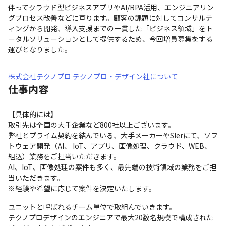
伴ってクラウド型ビジネスアプリやAI/RPA活用、エンジニアリン
グプロセス改善などに亘ります。顧客の課題に対してコンサルテ
ィングから開発、導入支援までの一貫した「ビジネス領域」をト
ータルソリューションとして提供するため、今回増員募集をする
運びとなりました。
株式会社テクノプロ テクノプロ・デザイン社について
仕事内容
【具体的には】 

取引先は全国の大手企業など800社以上ございます。

弊社とプライム契約を結んでいる、大手メーカーやSIerにて、ソフ
トウェア開発（AI、 IoT、アプリ、画像処理、クラウド、WEB、
組込）業務をご担当いただきます。

AI、IoT、画像処理の案件も多く、最先端の技術領域の業務をご担
当いただきます。

※経験や希望に応じて案件を決定いたします。
ユニットと呼ばれるチーム単位で取組んでいきます。

テクノプロデザインのエンジニアで最大20数名規模で構成された