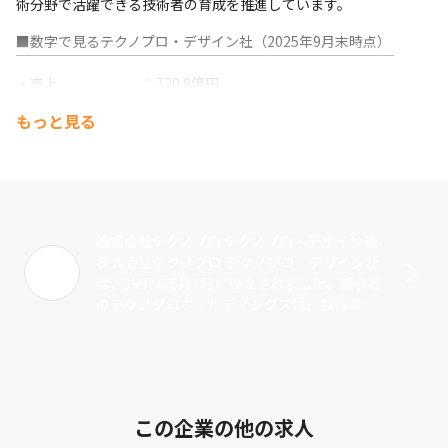
術分野で活躍できる技術者の育成を推進しています。
■数字で見るテクノプロ・デザイン社（2025年9月末時点）

￣￣￣￣￣￣￣￣￣￣￣￣￣￣￣￣￣￣￣￣￣￣￣￣￣￣￣

・売上　　　　　　：720.8億円

・取引会社数　　　：796社

もっと見る
・拠点数（国内）　：本社、営業拠点32、受託開発センター11

（仙台・川崎・湘南・五反田・三田・名古屋・刈谷・大阪・神
戸・福岡・北九州）

・技術社員数（正社員・契約社員計）：8,450名

・プロジェクト数　：常時1000以上

・上流工程比率　　：77%

株式会社テクノプロ テクノプロ・デザイン社
・有給取得日数　　：15.1日

株式会社テクノプロ テクノプロ・デザイン社
・研修受講人数　　：140,874名

は、1997年6月1日に設立されました。親会社
・男性育休取得率　：57％

のテクノプロホールディングスは、技術者・
・女性産休・育休取得率：100％

研究者を擁する国内最大の技術系人材サービ
・平均年齢　　　　：39.1歳
スグループです。その中で当社は、･･･
■主要得意先（2025年6月末時点）

￣￣￣￣￣￣￣￣￣￣￣￣￣￣￣￣

・日立グループ

この企業の他の求人
・デンソーグループ
