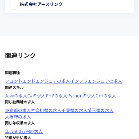
株式会社アースリンク
関連リンク
関連職種
フロントエンドエンジニア
の求人
インフラエンジニア
の求人
関連スキル
Java
の求人
C#
の求人
PHP
の求人
Python
の求人
C++
の求人
同じ勤務地の求人
東京都
の求人
神奈川県
の求人
千葉県
の求人
埼玉県
の求人
大阪府
の求人
同じ年収帯の求人
年収
500万円
の求人
特徴が近い求人