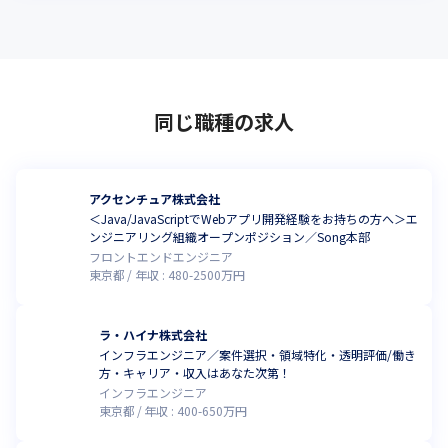
同じ職種の求人
アクセンチュア株式会社
＜Java/JavaScriptでWebアプリ開発経験をお持ちの方へ＞エ
ンジニアリング組織オープンポジション／Song本部
フロントエンドエンジニア
東京都
年収 :
480
-
2500
万円
ラ・ハイナ株式会社
インフラエンジニア／案件選択・領域特化・透明評価/働き
方・キャリア・収入はあなた次第！
インフラエンジニア
東京都
年収 :
400
-
650
万円