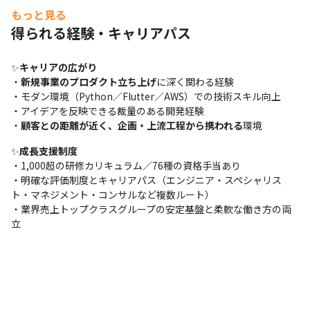
もっと見る
得られる経験・キャリアパス
✨
キャリアの広がり
・
新規事業のプロダクト立ち上げ
に深く関わる経験

・モダン環境（Python／Flutter／AWS）での技術スキル向上

・アイデアを反映できる裁量のある開発経験

・
顧客との距離が近く、企画・上流工程から携われる
環境
✨
成長支援制度
・1,000超の研修カリキュラム／76種の資格手当あり

・明確な評価制度とキャリアパス（エンジニア・スペシャリス
ト・マネジメント・コンサルなど複数ルート）

・業界売上トップクラスグループの安定基盤と柔軟な働き方の両
立