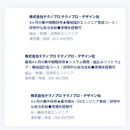
・三菱電機グループ

・SUBARUグループ

・ホンダグループ

株式会社テクノプロ テクノプロ・デザイン社
・ソニーグループ

4ヶ月の集中戦略研修★機械設計エンジニア育成コース｜
・トヨタグループ

研修中も給与支給◆実務未経験可
・日本電気グループ

組込・制御・汎用系エンジニア
・東京エレクトロングループ

東京都
年収 :
415
-
500
万円
・日産グループ
★プライム上場企業を中心に796社のお客様とお取引をしています
株式会社テクノプロ テクノプロ・デザイン社
最長4ヶ月の集中戦略研修★システム開発・組込みソフトウェ
ア・機械設計各コース｜研修中も給与支給◆実務未経験可
組込・制御・汎用系エンジニア
東京都
年収 :
398
-
460
万円
株式会社テクノプロ テクノプロ・デザイン社
3ヶ月の集中研修★最先端AI・DXエンジニア育成｜研修中
も給与支給◆実務未経験可
AI・機械学習エンジニア
東京都
年収 :
398
-
450
万円