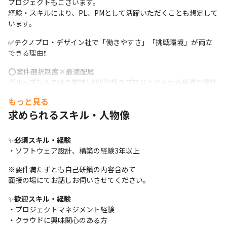
プロジェクトもございます。

経験・スキルにより、PL、PMとして活躍いただくことも想定して
います。
✅テクノプロ・デザイン社で「働きやすさ」「挑戦環境」が両立
できる理由❗
⭕案件選択制度×最適配属

グループならではの常時1,000件超のプロジェクトから最適な案件
を選択可能です。

もっと見る
エンジニアの希望と強みに合わせたチーム配属で、無理なく挑戦
求められるスキル・人物像
できます。
⭕働きやすさと成長の両立

✨
必須スキル・経験
・残業月平均10h程度／私服OK

・ソフトウェア設計、構築の経験3年以上
・1,000超の研修制度×76種の資格手当×評価・報酬の透明性

 「働き方の安心感」と「着実なスキルアップ」が叶う環境です。
※要件満たずとも自己研鑽の内容含めて

面接の場にてお話しお伺いさせてください。
■弊社プロジェクトの特徴をご紹介❗

顧客先企業のプロジェクトですが、テクノプロ・デザイン社の社
✨
歓迎スキル・経験
員がチームで顧客先に入る形になり、単独で動くことは少ないで
・プロジェクトマネジメント経験

す。

・クラウドに興味関心のある方

またチームは幅広い年齢層の複数の弊社エンジニアで構成されて