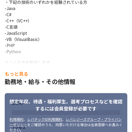
・下記の技術のいずれかを経験されている方

います。
-Java

-C#

■入社時も入社後も明確な評価基準❗

-C++（VC++）

入社時の年収決定はもちろんのこと、入社後の評価基準も明確で
-C言語

す。

-JavaScript

わかりやすくお伝えすると「個人の頑張り」＋「外部評価（顧
-VB（VisualBasic）

客・営業・チームリーダー等）」がベースとなり、

-PHP

年功序列ではなく、自身の成長で評価ランクを上げていくことも
-Python
可能なコンピテンシー評価となっています。

充実した成長支援制度が「個人の頑張り」＝「スキル・知識実
🎯
こんな方を歓迎します
装」をしっかり支えます。
・チャレンジ精神旺盛な方

もっと見る
・顧客との会話が好きな方

■収入アップにも直結する成長支援制度❗

勤務地・給与・その他情報
・クラウドなどの先端技術に興味がある方
・1,000超の研修カリキュラム／76種の資格手当あり

・明確な評価制度とキャリアパス（エンジニア・スペシャリス
ト・マネジメント・コンサルなど複数ルート）

想定年収、待遇・福利厚生、
選考プロセスなどを確認
・業界売上トップクラスグループの安定基盤と柔軟な働き方の両
勤務地
立
するには会員登録が必要です
■職種チェンジも可能な「自己実現制度」❗

利用規約
、
レバテックID利用規約
、
レバレジーズグループ・プライバシ
公募によって選ばれた社員に対し通常の予算や権限を越えて自己
ーポリシー
をご確認のうえ、同意いただける場合は会員登録へお進みく
アクセス
ださい。
実現をサポートします！
