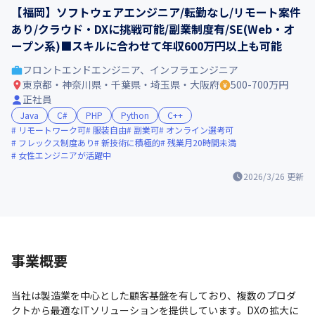
【福岡】ソフトウェアエンジニア/転勤なし/リモート案件
あり/クラウド・DXに挑戦可能/副業制度有/SE(Web・オ
ープン系)■スキルに合わせて年収600万円以上も可能
フロントエンドエンジニア、インフラエンジニア
東京都・神奈川県・千葉県・埼玉県・大阪府
500-700万円
正社員
Java
C#
PHP
Python
C++
リモートワーク可
服装自由
副業可
オンライン選考可
フレックス制度あり
新技術に積極的
残業月20時間未満
女性エンジニアが活躍中
2026/3/26
更新
事業概要
当社は製造業を中心とした顧客基盤を有しており、複数のプロダ
クトから最適なITソリューションを提供しています。DXの拡大に