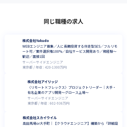
同じ職種の求人
株式会社Yakudo
WEBエンジニア募集／人に長期投資する伴走型SES／フルリモ
ート可／案件選択権100%／自社サービス開発あり／微経験〜
歓迎／面接1回
サーバーサイドエンジニア
東京都
年収 :
420
-
1300
万円
株式会社アイリッジ
〈リモート×フレックス〉プロジェクトリーダー｜大手・
有名企業のアプリ開発～グロース上場～
サーバーサイドエンジニア
東京都
年収 :
602
-
936
万円
株式会社スカイウイル
高田馬場or大手町｜【クラウドエンジニア】構築から「詳細設