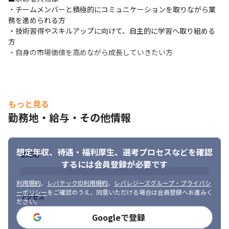
入しています。
・チームメンバーと積極的にコミュニケーションを取りながら業
務を進められる方

さらに、資格取得・技術成長・成果に応じた複数のインセンティ
・技術習得やスキルアップに向けて、自主的に学習へ取り組める
ブ制度を設けており、エンジニア一人ひとりの努力や成長が正当
方

に評価される仕組みを整えています。
・自身の市場価値を高めながら成長していきたい方
もっと見る
勤務地・給与・その他情報
想定年収、待遇・福利厚生、
選考プロセスなどを確認
勤務地
するには会員登録が必要です
利用規約
、
レバテックID利用規約
、
レバレジーズグループ・プライバシ
ーポリシー
をご確認のうえ、同意いただける場合は会員登録へお進みく
アクセス
ださい。
Googleで登録