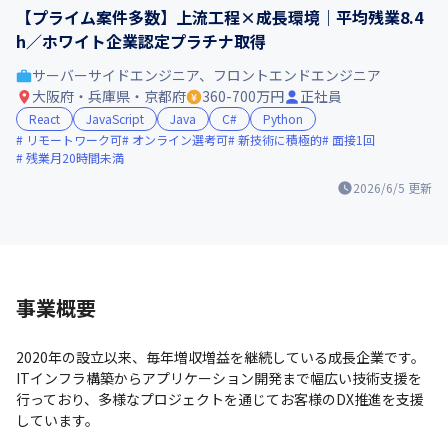
【プライム案件多数】上流工程×成長環境｜平均残業8.4
h／ホワイト企業認定プラチナ取得
サーバーサイドエンジニア、フロントエンドエンジニア
大阪府・兵庫県・京都府
360-700万円
正社員
React
JavaScript
Java
C#
Python
リモートワーク可
オンライン選考可
新技術に積極的
面接1回
残業月20時間未満
2026/6/5
更新
事業概要
2020年の設立以来、毎年増収増益を継続している成長企業です。

ITインフラ構築からアプリケーション開発まで幅広い技術支援を
行っており、多様なプロジェクトを通じてお客様のDX推進を支援
しています。