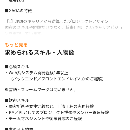
■GAGAの特徴
【1】理想のキャリアから逆算したプロジェクトアサイン

現在のスキルや経験だけでなく、将来目指したいキャリアビジョ
ンを重視しています。

「上流工程へ挑戦したい」「クラウド・AI領域へキャリアチェン
もっと見る
ジしたい」など、一人ひとりの目標に合わせてプロジェクトを選
求められるスキル・人物像
定します。
また、参画後も定期的なキャリア面談を実施し、市場価値向上に
■必須スキル

向けたキャリア形成を継続的にサポートしています。
・Web系システム開発経験1年以上

　（バックエンド／フロントエンドいずれかのご経験）
【2】大手企業・プライム案件を中心とした豊富なプロジェクト

エンドユーザー企業や大手SIerを中心に、上流工程から参画でき
※言語・フレームワークは問いません。
るプロジェクトを多数保有しています。

幅広い業界・技術領域の案件があり、スキルアップやキャリアア
■歓迎スキル

ップにつながる環境です。
・顧客折衝や要件定義など、上流工程の実務経験

・PM／PLとしてのプロジェクト推進やメンバー管理経験

【3】安定性と成果還元を両立した評価制度

・チームマネジメントや後輩育成のご経験
プロジェクト単価に左右されにくい安定した給与体系に加え、単
価アップ分の60％を賞与として還元するインセンティブ制度を導
■求める人物像
