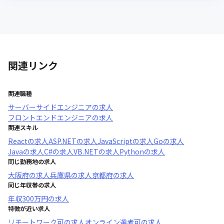
関連リンク
関連職種
サーバーサイドエンジニア
の求人
フロントエンドエンジニア
の求人
関連スキル
React
の求人
ASP.NET
の求人
JavaScript
の求人
Go
の求人
Java
の求人
C#
の求人
VB.NET
の求人
Python
の求人
同じ勤務地の求人
大阪府
の求人
兵庫県
の求人
京都府
の求人
同じ年収帯の求人
年収
300万円
の求人
特徴が近い求人
リモートワーク可
の求人
オンライン選考可
の求人