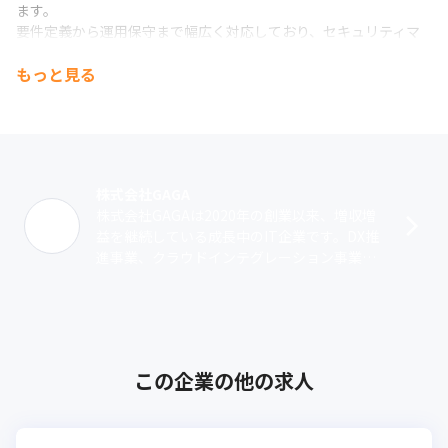
ます。

要件定義から運用保守まで幅広く対応しており、セキュリティマ
ネジメントやコスト最適化など、お客様のクラウド活用を総合的
もっと見る
に支援しています。
【③ソリューション事業】

SESによる技術支援や受託開発を通じて、インフラ基盤構築・シス
テム開発を行っています。

多様な業界・技術領域のプロジェクトに参画しており、上流工程
から携われる案件も多数あります。
株式会社GAGA
株式会社GAGAは2020年の創業以来、増収増
益を継続している成長中のIT企業です。DX推
進事業、クラウドインテグレーション事業、
ソリューション事業の3軸で、お客さまの経営
課題をITで解決。中でも、A･･･
この企業の他の求人