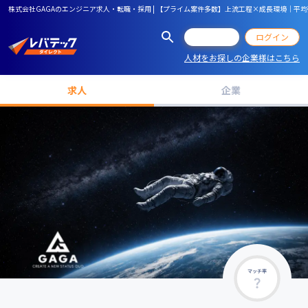
株式会社GAGAのエンジニア求人・転職・採用 | 【プライム案件多数】上流工程×成長環境｜平均
会員登録
ログイン
人材をお探しの企業様はこちら
求人
企業
マッチ率