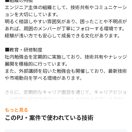
■組織の特徴

エンジニア主体の組織として、技術共有やコミュニケーシ
ョンを大切にしています。

明るく相談しやすい雰囲気があり、困ったことや不明点が
あれば、周囲のメンバーが丁寧にフォローする環境です。

経験が浅い方でも安心して成長できる文化があります。

■教育・研修制度

社内勉強会を定期的に実施しており、技術共有やナレッジ
展開を積極的に行っています。

また、外部講師を招いた勉強会も開催しており、最新技術
や市場動向を学べる環境があります。

さらに、定期的なキャリア面談を通じて、キャリアビジョ
ンの整理や市場価値向上に向けた方向性の見直しを実施し
ています。

もっと見る
エンジニア一人ひとりの成長を継続的にサポートする体制
このPJ・案件で使われている技術
を整えています。

リア形成機会があり、キャリアビジョンの棚卸と市場価値