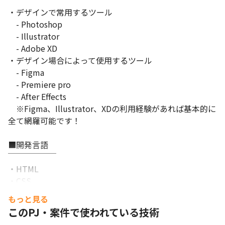
￣￣￣￣￣￣￣￣

・デザインで常用するツール

　- Photoshop

　- Illustrator

　- Adobe XD

・デザイン場合によって使用するツール

　- Figma

　- Premiere pro

　- After Effects

　※Figma、Illustrator、XDの利用経験があれば基本的に
全て網羅可能です！

■開発言語

￣￣￣￣￣￣

・HTML

・CSS

・JavaScript（Vue.js）

もっと見る
このPJ・案件で使われている技術
※HTML, CSSについてはコーディング経験/知識があると