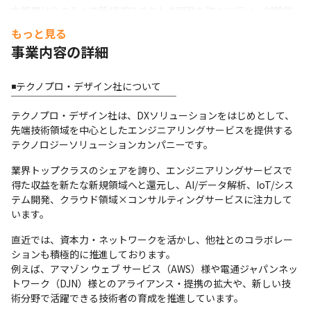
本部署はスクラムで新規プロダクトの開発を次々に行い、試験的
なプロダクトを多数開発し世に送り出す、特殊な事業部となって
もっと見る
います。
事業内容の詳細
それゆえ、モダンな環境での高サイクルな開発にデザイナーとし
て深く携わり、アプリ開発のスキルや考え方を底上げすることが
◾️テクノプロ・デザイン社について

できる環境です。
￣￣￣￣￣￣￣￣￣￣￣￣￣￣￣￣￣

テクノプロ・デザイン社は、DXソリューションをはじめとして、
■顧客と対等な環境で、自由度＆採用高く仕事に取り組める

先端技術領域を中心としたエンジニアリングサービスを提供する
￣￣￣￣￣￣￣￣￣￣￣￣￣￣￣￣￣￣￣￣￣￣￣￣￣￣￣

テクノロジーソリューションカンパニーです。
今回のご支援先とは非常にフラットな関係で、社風的に弊社から
のアイデアを積極的に採用頂き、検討~実行までをまるっとお任せ
業界トップクラスのシェアを誇り、エンジニアリングサービスで
いただいています。
得た収益を新たな新規領域へと還元し、AI/データ解析、IoT/シス
テム開発、クラウド領域×コンサルティングサービスに注力して
出勤時は私服OK、残業時間は10h程度（2024年7月時点）と、働
います。
きやすい環境になっています。
直近では、資本力・ネットワークを活かし、他社とのコラボレー
■特徴

ションも積極的に推進しております。

￣￣￣￣

例えば、アマゾン ウェブ サービス（AWS）様や電通ジャパンネッ
１）業界売上No.1（※）企業ならではの最適配属

トワーク（DJN）様とのアライアンス・提携の拡大や、新しい技
株式会社テクノプロホールディングスには、業界で売上
術分野で活躍できる技術者の育成を推進しています。
No.1（2024年6月末実績 1,887億円※）の実績があります。
