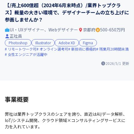
【/売上600億超（2024年6月末時点）/業界トップクラ
ス】裁量の大きい環境で、デザイナーチームの立ち上げに
参画しませんか？
UI・UXデザイナー、Webデザイナー
京都府
500-650万円
正社員
Photoshop
Illustrator
Adobe XD
Figma
リモートワーク可
オンライン選考可
新技術に積極的
残業月20時間未満
女性エンジニアが活躍中
2026/5/1
更新
事業概要
弊社は業界トップクラスのシェアを誇り、直近はAI/データ解析、
IoT/システム開発、クラウド領域×コンサルティングサービスに
力を入れています。