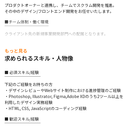
プロダクトオーナーと連携し、チームでスクラム開発を推進。

その中のデザイン/フロントエンド開発をお任せいたします。
■チーム体制・働く環境

￣￣￣￣￣￣￣￣￣￣￣

クライアント先の新規事業開発部門への配属となります。
本事業部では、強みである通信技術を核に、医療/製造/交通など社
もっと見る
会インフラの領域を中心に

社会の課題解決を目指して継続的なイノベーション創出に取り組
求められるスキル・人物像
んでいます。
■ 必須スキル/経験

同部門の開発チームは、大きく以下2つのチームに分かれていま
￣￣￣￣￣￣￣￣￣

す。

下記のご経験をお持ちの方

①アプリ開発チーム：Python/Flutterをメインとしたサーバレス
・デザインレビューやWebサイト制作における進捗管理のご経験

環境（AWS）での開発を推進

・Photoshop, Illustrator, Figma,Adobe XDのうち2ツール以上を
②デザインチーム：UI/UXデザイン、フロントエンド開発を推進
利用したデザイン実務経験

今回はデザインチームを弊社のメンバーで立ち上げたいという要
・HTML, CSS, JavaScriptのコーディング経験
望の元、プロジェクトがスタート。

■ 歓迎スキル/経験

弊社で5名のデザイナーチームを構成し、チーム体制でご支援に入
￣￣￣￣￣￣￣￣￣

ります。