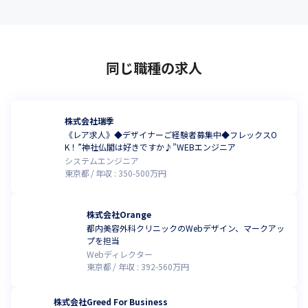
同じ職種の求人
株式会社瑞季
《レア求人》◆デザイナーご経験者募集中◆フレックスO
K！”神社仏閣は好きですか♪”WEBエンジニア
システムエンジニア
東京都
年収 :
350
-
500
万円
株式会社Orange
都内美容外科クリニックのWebデザイン、マークアッ
プを担当
Webディレクター
東京都
年収 :
392
-
560
万円
株式会社Greed For Business