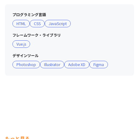
良いですが、

　習得する気概があればキャッチアップできる環境です。

プログラミング言語
HTML
CSS
JavaScript
※JavaScript, Vue.jsについても、HTML, CSSと同様で
す。

フレームワーク・ライブラリ
　Vue.jsについてはこれから学んでいきたいという方も大
Vue.js
歓迎です。
デザインツール
Photoshop
Illustrator
Adobe XD
Figma
『技術力上位エンジニア～に聞く～新人エンジニアが聞きたい10
の質問』
もっと見る