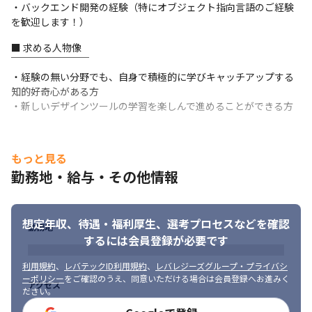
・バックエンド開発の経験（特にオブジェクト指向言語のご経験
■過去の開発事例

を歓迎します！）
￣￣￣￣￣￣￣￣

■ 求める人物像

・空間可視化IoTソリューション（CO2濃度などを含む環境データ
￣￣￣￣￣￣￣￣

の可視化、一元管理）

・経験の無い分野でも、自身で積極的に学びキャッチアップする
・トラフィックカウンタシステム（交通量データを収集しビジネ
知的好奇心がある方

ス活用するシステム）

・新しいデザインツールの学習を楽しんで進めることができる方
・工場の稼働率改善ソリューション（設備の稼働状況を可視化し
分析するシステム）

・作業者安全モニタリングシステム（センサデバイスにより生体
情報と環境情報を計測）　等
もっと見る
勤務地・給与・その他情報
（変更の範囲）会社の定める業務
想定年収、待遇・福利厚生、
選考プロセスなどを確認
勤務地
するには会員登録が必要です
利用規約
、
レバテックID利用規約
、
レバレジーズグループ・プライバシ
ーポリシー
をご確認のうえ、同意いただける場合は会員登録へお進みく
アクセス
ださい。