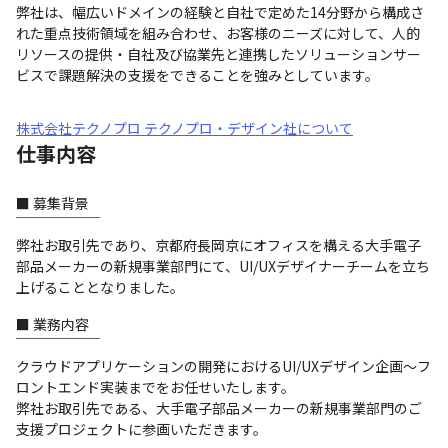
弊社は、幅広いドメインの経験と自社で定めた14分野から構成さ
れた重点技術領域を組み合わせ、お客様のニーズに対して、人的
リソースの提供・自社及び協業先と連携したソリューションサー
ビスで課題解決の支援をできることを強みとしています。
株式会社テクノプロ テクノプロ・デザイン社について
仕事内容
■ 募集背景

￣￣￣￣￣￣

弊社お取引先であり、京都府長岡京にオフィスを構える大手電子
部品メーカーの新規事業部門にて、UI/UXデザイナーチームを立ち
上げることとなりました。
■ 業務内容

￣￣￣￣￣￣

クラウドアプリケーションの開発におけるUI/UXデザイン企画～フ
ロントエンド実装までをお任せいたします。

弊社お取引先である、大手電子部品メーカーの新規事業部門のご
支援プロジェクトに参画いただきます。