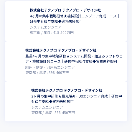
・SUBARUグループ

・ホンダグループ

株式会社テクノプロ テクノプロ・デザイン社
・ソニーグループ

4ヶ月の集中戦略研修★機械設計エンジニア育成コース｜
・トヨタグループ

研修中も給与支給◆実務未経験可
・日本電気グループ

システムエンジニア
・東京エレクトロングループ

東京都
年収 :
415
-
500
万円
・日産グループ
★プライム上場企業を中心に796社のお客様とお取引をしています
株式会社テクノプロ テクノプロ・デザイン社
最長4ヶ月の集中戦略研修★システム開発・組込みソフトウェ
ア・機械設計各コース｜研修中も給与支給◆実務未経験可
組込・制御・汎用系エンジニア
東京都
年収 :
398
-
460
万円
株式会社テクノプロ テクノプロ・デザイン社
3ヶ月の集中研修★最先端AI・DXエンジニア育成｜研修中
も給与支給◆実務未経験可
システムエンジニア
東京都
年収 :
398
-
450
万円