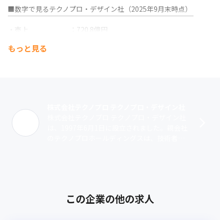
その信頼性から常時1,000以上の案件を保有しており、また上流工
■数字で見るテクノプロ・デザイン社（2025年9月末時点）

程が68%を占めているため、経験や希望に合った最適配属が可能
￣￣￣￣￣￣￣￣￣￣￣￣￣￣￣￣￣￣￣￣￣￣￣￣￣￣￣

です（2024年6月末時点）。
・売上　　　　　　：720.8億円

・取引会社数　　　：796社

２）幅広く整った教育・研修制度による、継続的なスキルアップ

もっと見る
・拠点数（国内）　：本社、営業拠点32、受託開発センター
当社は「技術職の成長が会社の成長」をスローガンに抱え、社員
11（仙台・川崎・湘南・五反田・三田・名古屋・刈谷・大阪・神
の成長支援に力を入れています。

戸・福岡・北九州）

エンジニア/デザイナーとしての技術力からビジネススキルまで、
・技術社員数（正社員・契約社員計）：8,450名

幅広く1,000以上の研修カリキュラム、76種類の資格手当を用意。

・プロジェクト数　：常時1000以上

形だけでなく実際の利用人数も多く、これまでにのべ149,912人の
・上流工程比率　　：77%

研修受講実績があります（2024年6月末時点）。
株式会社テクノプロ テクノプロ・デザイン社
・有給取得日数　　：15.1日

株式会社テクノプロ テクノプロ・デザイン社
・研修受講人数　　：140,874名

３）明確な評価・報酬制度

は、1997年6月1日に設立されました。親会社
・男性育休取得率：57％

エンジニア社員のマーケットバリュー向上を促進・支援してお
のテクノプロホールディングスは、技術者・
・女性産休・育休取得率　：100％

り、それに沿った適切な評価を行っています。

研究者を擁する国内最大の技術系人材サービ
・平均年齢：39.1歳
役割を基に5つの職種（エンジニア職、スペシャリスト職、マネジ
スグループです。その中で当社は、･･･
メント職、エキスパート職、コンサル職）に分け、成果を適正に
■主要得意先（2025年6月末時点）

評価できる仕組みを設けています。
￣￣￣￣￣￣￣￣￣￣￣￣￣￣￣￣

・日立グループ

※矢野経済研究所『人材ビジネスの現状と展望2022年版』におけ
この企業の他の求人
・デンソーグループ

る技術者派遣事業者ランキングに基づく
・三菱電機グループ
