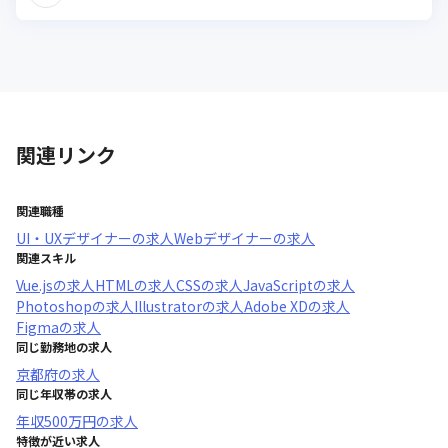
関連リンク
関連職種
UI・UXデザイナー
の求人
Webデザイナー
の求人
関連スキル
Vue.js
の求人
HTML
の求人
CSS
の求人
JavaScript
の求人
Photoshop
の求人
Illustrator
の求人
Adobe XD
の求人
Figma
の求人
同じ勤務地の求人
京都府
の求人
同じ年収帯の求人
年収
500万円
の求人
特徴が近い求人