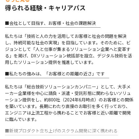
得られる経験・キャリアパス
■会社として目指す、お客様・社会の課題解決

￣￣￣￣￣￣￣￣￣￣￣￣￣￣￣￣￣￣￣￣￣￣

私たちは「技術と人の力を活用してお客様と社会の問題を解決
し、持続可能な社会の実現」を目指しています。そのために、ビ
ジョンとして「人と仕事が集まるソリューション企業へと変革す
る」を掲げ、DXソリューション統括部を設立、デジタル技術を活
用したソリューション提供を推進しています。
■私たちの強みは、「お客様との距離の近さ」です

￣￣￣￣￣￣￣￣￣￣￣￣￣￣￣￣￣￣￣￣￣￣￣￣

私たちは「総合技術ソリューションカンパニー」として、大手メ
ーカー企業様を中心に請負・派遣・受託形態に関わらないソリュ
ーション提供をし、約800社（2024年6月時点）のお客様との関係
を築いています。長期にわたり直接のお取引を多く行っており、
エンジニアは上流工程から携わることでお客様と近い距離で開発
に臨んでいます。
■新規プロダクト立ち上げのスクラム開発に深く携われる

￣￣￣￣￣￣￣￣￣￣￣￣￣￣￣￣￣￣￣￣￣￣￣￣￣￣
