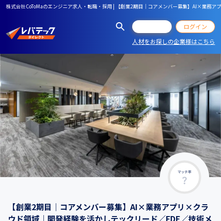
株式会社CoToMaのエンジニア求人・転職・採用 | 【創業2期目｜コアメンバー募集】AI×業
会員登録
ログイン
人材をお探しの企業様はこちら
マッチ率
【創業2期目｜コアメンバー募集】AI×業務アプリ×クラ
ウド領域｜開発経験を活かしテックリード／FDE／技術メ