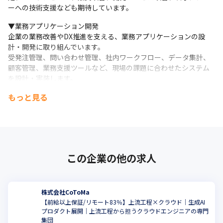
・テックリード（技術設計・レビュー推進・開発品質向上）

ーへの技術支援なども期待しています。
・バックエンドリード（API設計・DB設計・サーバーサイド開発
の技術支援）

▼業務アプリケーション開発

・アーキテクト（アプリケーション設計・クラウド設計・技術選
企業の業務改善やDX推進を支える、業務アプリケーションの設
定）

計・開発に取り組んでいます。

・FDE / 技術コンサル（業務理解・要件整理・顧客課題の技術解
受発注管理、問い合わせ管理、社内ワークフロー、データ集計、
決）

顧客管理、業務支援ツールなど、現場の課題に合わせたシステム
・グループリーダー（チーム設計・技術支援・若手育成）

を設計・実装します。
・AI開発リード（RAG、AI Agent、業務自動化、AIアプリケーシ
ョン開発）
もっと見る
単に画面や機能を作るだけではなく、業務フローや利用者の動き
方を理解し、運用しやすく、改善し続けられるシステムづくりを
経験を活かし、未来を支える力へ。

重視しています。
CoToMaで、次の一歩を、共につくりあげていきませんか。
▼AI開発・RAG / 業務自動化

CoToMaでは、業務アプリケーション開発の延長として、生成AI、
この企業の他の求人
RAG、AI Agent、業務自動化にも取り組んでいます。

社内AIプロダクト「CoChat」では、社内文書や業務ナレッジを対
象にした検索・回答、LLMを活用した要約・分類・問い合わせ対
応、既存システムとのAPI連携など、AIを現場で使われる仕組みと
株式会社CoToMa
して実装しています。
【前給以上保証/リモート83％】上流工程×クラウド｜生成AI
プロダクト展開｜上流工程から担うクラウドエンジニアの専門
こ
AI時代においても、開発エンジニアに求められるのは「何を作る
集団