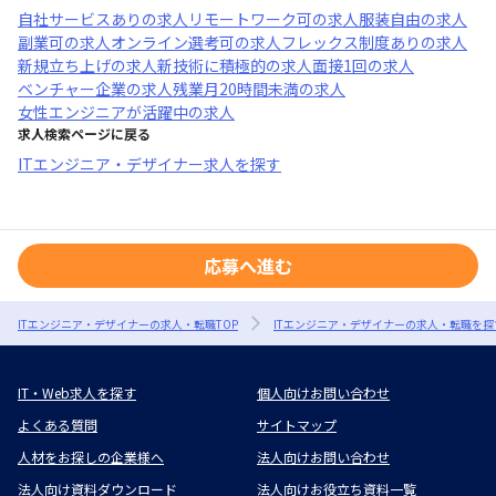
自社サービスあり
の求人
リモートワーク可
の求人
服装自由
の求人
副業可
の求人
オンライン選考可
の求人
フレックス制度あり
の求人
新規立ち上げ
の求人
新技術に積極的
の求人
面接1回
の求人
ベンチャー企業
の求人
残業月20時間未満
の求人
女性エンジニアが活躍中
の求人
求人検索ページに戻る
ITエンジニア・デザイナー求人を探す
応募へ進む
ITエンジニア・デザイナーの求人・転職TOP
ITエンジニア・デザイナーの求人・転職を探
IT・Web求人を探す
個人向けお問い合わせ
よくある質問
サイトマップ
人材をお探しの企業様へ
法人向けお問い合わせ
法人向け資料ダウンロード
法人向けお役立ち資料一覧