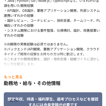
・Java / Python / Go / Node.js / TypeScriptなど、いずれかの言
・若手メンバーへの技術支援、コードレビュー、設計レビュー

語を用いた開発経験

・希望や適性に応じた、生成AI、RAG、AI Agent、業務自動化開
・API設計、DB設計、業務アプリケーション開発、外部システム
発
連携いずれかの経験

・設計レビュー、コードレビュー、技術支援、チームリード、PL
技術を深く追求したい方には、バックエンド設計、API設計、DB
補佐いずれかの経験

設計、クラウドネイティブ開発、アーキテクチャ設計、AI/RAG連
・システム開発における要件整理、仕様検討、設計、改善提案い
携など、専門性を高める役割を担っていただくことが可能です。
ずれかの経験
一方で、顧客対応やプロジェクト推進、若手支援、組織づくりに
※AI開発の実務経験は必須ではありません。

関わりたい方には、要件整理、仕様調整、進行管理、提案支援、
※バックエンド/API開発、業務アプリケーション開発、クラウド
PL補佐、技術メンター、社内カリキュラム整備などの役割を広げ
ネイティブ開発の経験をお持ちの方は特に歓迎します。

ていくことも可能です。
※これまでの開発経験を、設計・技術支援・組織づくりに活かし
スペシャリスト志向、テックリード志向、技術メンター志向、プ
たい方を歓迎します。
ロジェクト推進志向のいずれかに固定するのではなく、ご本人の
【歓迎スキル】

経験・志向・強みに合わせて、開発エンジニアとしての役割を広
もっと見る
・Java / Python / Go / Node.js / TypeScriptなどを用いた開発経
げていけるポジションです。
勤務地・給与・その他情報
験

また、AI開発の実務経験は必須ではありません。

・REST API / GraphQlなどの設計・実装経験

これまでのバックエンド開発、業務アプリケーション開発、API設
・Spring Boot / FastAPI / Node.js / Express / NestJS / Django / 
計、クラウド開発の経験を活かしながら、生成AI、RAG、AI 
Goなどを用いた開発経験

想定年収、待遇・福利厚生、
選考プロセスなどを確認
勤務地
Agent、業務自動化などに領域を広げていきたい方にも良い環境
・React / Next.js / TypeScriptなどを用いたフロントエンド開発
するには会員登録が必要です