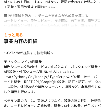
AIそのものを目的にするのではなく、現場で使われる仕組みとし
て実装・運用改善まで関われます。
■ 技術理解を強みに、チームを支えながら成果を導ける

コードレビュー、設計レビュー、技術相談、若手支援、開発プロ
セス改善などを通じて、チーム全体の技術力向上に関われます。
技術を自分の中だけで完結させず、組織に残るナレッジとして蓄
もっと見る
積できます。
事業内容の詳細
■ 成長期ベンチャーのコアメンバーとして、事業づくりに関われ
る

～CoToMaが提供する技術領域～
創業2年目の若い組織だからこそ、技術組織の仕組みづくり、社内
カリキュラム、開発標準、レビュー文化、AI開発領域の拡大、自
▼バックエンド / API開発

社サービスづくりにも関われます。

業務システムやWebサービスの中核となる、バックエンド開発・
単なる一メンバーではなく、成長企業のコアメンバーとしてキャ
API設計・外部システム連携に対応しています。

リアを積むことができます。
Java / Python / Go / Node.js / TypeScriptなどを用いたサーバー
サイド開発、REST API / GraphQlの設計、認証・認可、データベ
■ 明確なグレード制と評価制度で、貢献を正当に評価

ース設計、外部SaaSや業務システムとの連携など、業務要件に応
スキルや成果だけでなく、チーム支援、レビュー、育成貢献、ナ
じた開発を行います。
レッジ共有、プロジェクト推進も正当に評価します。
ベテラン層の方には、実装だけでなく、設計方針の検討、技術選
＜将来のキャリアイメージ＞

定、コードレビュー、品質改善、開発プロセス改善、若手メンバ