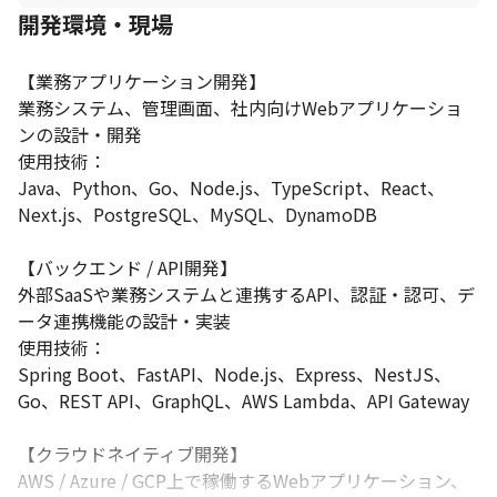
します。

開発環境・現場
※基本的には成長意欲や人間性、協調性を重視しています。
【業務アプリケーション開発】

【こんな方と働きたい】

・技術やプロダクトづくりが好きな方

業務システム、管理画面、社内向けWebアプリケーショ
・これまでの開発経験を、設計・改善・技術支援に活かしたい方

ンの設計・開発

・バックエンド/API開発の経験を活かし、上流工程やアーキテク
使用技術：

チャ設計にも関わりたい方

Java、Python、Go、Node.js、TypeScript、React、
・業務アプリケーションやクラウドネイティブ開発に関心がある
Next.js、PostgreSQL、MySQL、DynamoDB

方

・生成AI、RAG、AI Agentなど新しい技術を、実務に活かしてい
【バックエンド / API開発】

きたい方

・チームで相談・レビューしながら、技術力と設計力を高めたい
外部SaaSや業務システムと連携するAPI、認証・認可、デ
方

ータ連携機能の設計・実装

・現役で技術と向き合いながら、チームや若手メンバーも支えた
使用技術：

い方

Spring Boot、FastAPI、Node.js、Express、NestJS、
・顧客の業務や課題を理解し、使われるシステムをつくりたい方

Go、REST API、GraphQL、AWS Lambda、API Gateway

・テックリード、技術メンター、アーキテクト、FDE / 技術コンサ
ルとして専門性を高めたい方

【クラウドネイティブ開発】

・成長期の組織で、技術・チーム・事業づくりに関わりたい方
AWS / Azure / GCP上で稼働するWebアプリケーション、