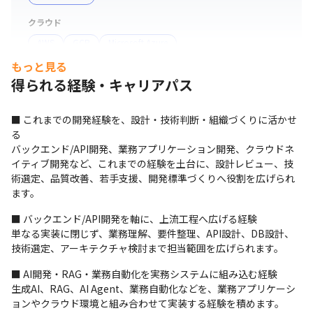
クラウド
【技術支援・設計レビュー】

AWS
GCP
Microsoft Azure
若手メンバーのコードレビュー、設計レビュー、技術相
談、開発方針の検討、品質改善、ナレッジ共有

もっと見る
サーバー・OS
使用技術：

得られる経験・キャリアパス
Linux
GitHub、GitHub Actions、各種設計ドキュメント、API
設計書、ER図、アーキテクチャ図、レビュー記録

プロジェクト管理
■ これまでの開発経験を、設計・技術判断・組織づくりに活かせ
る

GitHub
Git
リモートでの業務が8割を超えており、柔軟なワークスタ
バックエンド/API開発、業務アプリケーション開発、クラウドネ
イルが可能です。
支給PC
イティブ開発など、これまでの経験を土台に、設計レビュー、技
術選定、品質改善、若手支援、開発標準づくりへ役割を広げられ
Windows
ます。
■ バックエンド/API開発を軸に、上流工程へ広げる経験

単なる実装に閉じず、業務理解、要件整理、API設計、DB設計、
技術選定、アーキテクチャ検討まで担当範囲を広げられます。
■ AI開発・RAG・業務自動化を実務システムに組み込む経験

生成AI、RAG、AI Agent、業務自動化などを、業務アプリケーシ
ョンやクラウド環境と組み合わせて実装する経験を積めます。
