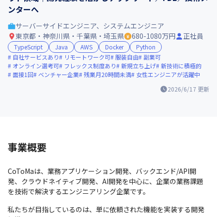
ンターへ
サーバーサイドエンジニア、システムエンジニア
東京都・神奈川県・千葉県・埼玉県
680-1080万円
正社員
TypeScript
Java
AWS
Docker
Python
自社サービスあり
リモートワーク可
服装自由
副業可
オンライン選考可
フレックス制度あり
新規立ち上げ
新技術に積極的
面接1回
ベンチャー企業
残業月20時間未満
女性エンジニアが活躍中
2026/6/17
更新
事業概要
CoToMaは、業務アプリケーション開発、バックエンド/API開
発、クラウドネイティブ開発、AI開発を中心に、企業の業務課題
を技術で解決するエンジニアリング企業です。
私たちが目指しているのは、単に依頼された機能を実装する開発