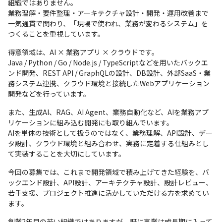
組織ではありません。

業務理解・要件整理・アーキテクチャ設計・開発・運用改善まで
一気通貫で関わり、「現場で使われ、業務が変わるシステム」を
つくることを重視しています。
得意領域は、AI × 業務アプリ × クラウドです。

Java / Python / Go / Node.js / TypeScriptなどを用いたバックエ
ンド開発、REST API / GraphQLの設計、DB設計、外部SaaS・業
務システム連携、クラウド環境と接続したWebアプリケーション
開発などを行っています。
また、生成AI、RAG、AI Agent、業務自動化など、AIを業務アプ
リケーションに組み込む開発にも取り組んでいます。

AIを単体の技術として扱うのではなく、業務理解、API設計、デー
タ設計、クラウド環境と組み合わせ、実務に定着する仕組みとし
て実装することを大切にしています。
今回の募集では、これまで開発領域で積み上げてきた経験を、バ
ックエンド設計、API設計、アーキテクチャ設計、設計レビュー、
若手支援、プロジェクト推進に活かしていただける方を求めてい
ます。
創業2年目の若い組織ではありますが、既に事業は成長期に入って