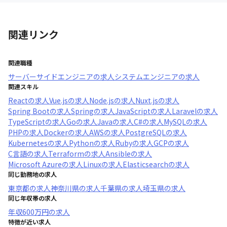
関連リンク
関連職種
サーバーサイドエンジニア
の求人
システムエンジニア
の求人
関連スキル
React
の求人
Vue.js
の求人
Node.js
の求人
Nuxt.js
の求人
Spring Boot
の求人
Spring
の求人
JavaScript
の求人
Laravel
の求人
TypeScript
の求人
Go
の求人
Java
の求人
C#
の求人
MySQL
の求人
PHP
の求人
Docker
の求人
AWS
の求人
PostgreSQL
の求人
Kubernetes
の求人
Python
の求人
Ruby
の求人
GCP
の求人
C言語
の求人
Terraform
の求人
Ansible
の求人
Microsoft Azure
の求人
Linux
の求人
Elasticsearch
の求人
同じ勤務地の求人
東京都
の求人
神奈川県
の求人
千葉県
の求人
埼玉県
の求人
同じ年収帯の求人
年収
600万円
の求人
特徴が近い求人