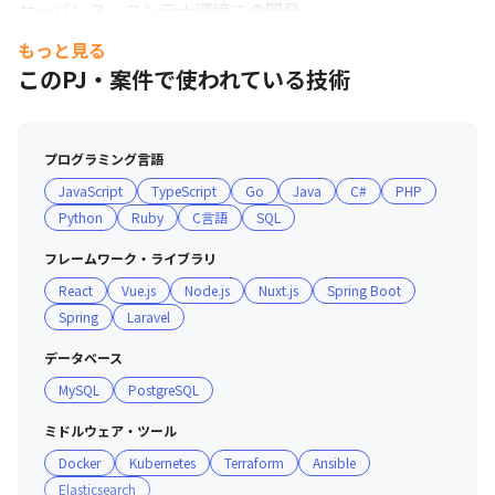
サーバレス、コンテナ環境での開発

使用技術：

もっと見る
AWS、Azure、GCP、Fargate、ECS、EKS、Lambda、
このPJ・案件で使われている技術
DynamoDB、RDS、Docker、Kubernetes

【開発基盤・自動化】

プログラミング言語
CI/CD、テスト自動化、デプロイ自動化、監視・ログ設計
JavaScript
TypeScript
Go
Java
C#
PHP
など開発生産性を高める環境整備

Python
Ruby
C言語
SQL
使用技術：

GitHub Actions、AWS CodeDeploy、Terraform、
フレームワーク・ライブラリ
CloudFormation、CloudWatch、Datadog、Jest、
React
Vue.js
Node.js
Nuxt.js
Spring Boot
Playwright

Spring
Laravel
【AI開発・RAG / 業務改善支援】

データベース
社内ナレッジ検索、問い合わせ対応、要約、分類、業務自
MySQL
PostgreSQL
動化など、AIを業務アプリケーションに組み込む開発

使用技術：

ミドルウェア・ツール
OpenAI API、Claude、Amazon Bedrock、LangChain、
Docker
Kubernetes
Terraform
Ansible
OpenSearch、Vector DB、PostgreSQL、React、Next.js

Elasticsearch