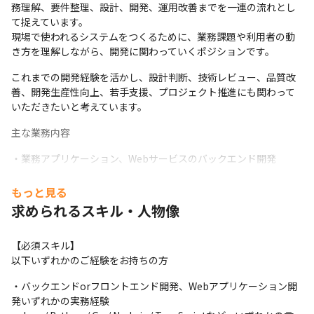
務理解、要件整理、設計、開発、運用改善までを一連の流れとし
て捉えています。

現場で使われるシステムをつくるために、業務課題や利用者の動
き方を理解しながら、開発に関わっていくポジションです。
これまでの開発経験を活かし、設計判断、技術レビュー、品質改
善、開発生産性向上、若手支援、プロジェクト推進にも関わって
いただきたいと考えています。
主な業務内容
・業務アプリケーション、Webサービスのバックエンド開発

・REST API / GraphQlなどのAPI設計・実装

・Java / Python / Go / Node.js / TypeScriptなどを用いたサーバ
もっと見る
ーサイド開発

求められるスキル・人物像
・外部SaaS、業務システム、クラウドサービスとの連携開発

・既存システムの改修、リファクタリング、品質改善

【必須スキル】

・AWS / Azure / GCPなどクラウド環境と連携したアプリケーショ
以下いずれかのご経験をお持ちの方
ン開発

・Docker、CI/CD、テスト自動化など開発生産性を高める仕組み
・バックエンドorフロントエンド開発、Webアプリケーション開
づくり

発いずれかの実務経験

・要件整理、仕様検討、設計レビュー、技術選定
