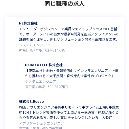
同じ職種の求人
ています。

FDEとは、顧客の業務や課題を理解し、最適な技術を選び、現場
で使われる形まで実装・改善していくエンジニアのあり方です。

開発エンジニアにとっても、ただコードを書くのではなく、なぜ
NE株式会社
その機能が必要なのか、どの業務を改善するのか、どのように使
＜SEリーダーポジション！＞業界シェアトップクラスのEC基盤
われるのかを理解することが重要になります。
で、オーダーメイドの拡大や最新AI開発を担当／クライアントの
課題を深く理解し、新しいソリューション開発へ直結させます。
CoToMaでは、業務アプリケーション開発、AI開発、Cloud＆IT 
システムエンジニア
Suite、CoChatなどを通じて、業務理解、設計力、開発力、クラ
神奈川県
年収 :
627
-
914
万円
ウド活用、AI活用をつなげながら、顧客課題を技術で解決できる
エンジニアへの成長を支援しています。
DAIKO XTECH株式会社
【東京本社】金融・情報通信向けインフラエンジニア／上流
から携われる／大手民間・官公庁向け案件のプロジェクト
システムエンジニア
東京都
年収 :
600
-
910
万円
株式会社Rosso
WEBアプリエンジニア募集◆リモート可◆プライム上場G◆残業
約10H！トレンド技術を使って上流から一気通貫！経験が浅くと
もやる気のある方、新しい事にチャレンジしたい方、大歓迎！
アプリケーションエンジニア
東京都
年収 :
450
-
700
万円