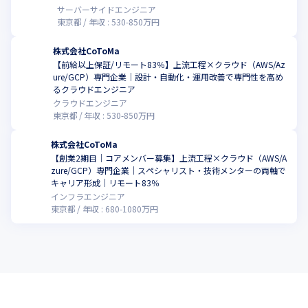
か」「どの業務をどう変えるか」を考える力です。

サーバーサイドエンジニア
CoToMaでは、AI、業務理解、API設計、データ設計、クラウド環
東京都
年収 :
530
-
850
万円
境を組み合わせ、業務の中で実際に使われるサービスをつくって
いきます。
株式会社CoToMa
【前給以上保証/リモート83％】上流工程×クラウド（AWS/Az
▼クラウドネイティブ開発 / Cloud＆IT Suite

ure/GCP）専門企業｜設計・自動化・運用改善で専門性を高め
こ
CoToMaでは、自社サービス「Cloud＆IT Suite」を通じて、クラ
るクラウドエンジニア
ウド環境の新規導入、クラウド移行、サーバレス活用、運用自動
クラウドエンジニア
東京都
年収 :
530
-
850
万円
化、クラウド技術顧問・伴走支援などを展開しています。

開発領域においても、AWS / Azure / GCPを活用し、クラウド環境
株式会社CoToMa
を前提としたアプリケーション開発を支援しています。

【創業2期目｜コアメンバー募集】上流工程×クラウド（AWS/A
コンテナ、サーバレス、CI/CD、IaC、監視・ログ設計、セキュリ
zure/GCP）専門企業｜スペシャリスト・技術メンターの両軸で
ティ設計などを組み合わせ、スケーラブルで運用しやすいシステ
キャリア形成｜リモート83％
ムを構築します。
インフラエンジニア
東京都
年収 :
680
-
1080
万円
バックエンド開発だけでなく、クラウド基盤やインフラとの接続
まで理解しながら開発できるため、クラウドネイティブな設計・
開発スキルを広げられます。
▼FDE / 技術コンサルティング

CoToMaでは、Forward Deployed Engineer（FDE）の考え方
を、これからの開発エンジニアに必要な姿勢の一つとして重視し