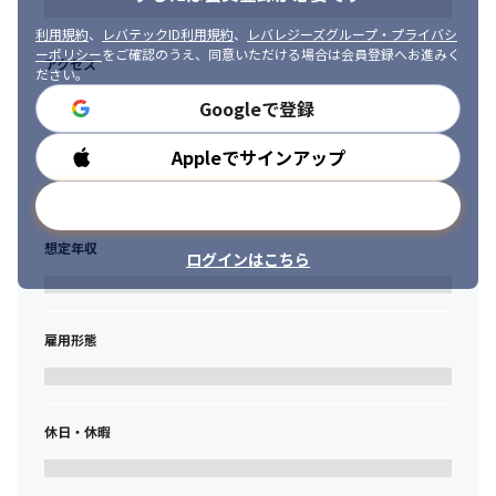
です。
経験

・データベース設計、SQL、パフォーマンス改善の経験

利用規約
、
レバテックID利用規約
、
レバレジーズグループ・プライバシ
・AWS / Azure / GCPなどクラウド環境での開発・運用経験

ーポリシー
をご確認のうえ、同意いただける場合は会員登録へお進みく
アクセス
ださい。
・Docker、コンテナ、サーバレス環境での開発経験

・Git / GitHubを利用したチーム開発経験

Googleで登録
・GitHub Actions等を用いたCI/CD構築・運用経験

・Terraform / CloudFormation / CDKなどIaCに関する知識・経
Appleでサインアップ
勤務時間
験

・外部SaaS、業務システム、API連携の開発経験

メールアドレスで登録
・業務アプリケーション、管理画面、社内システムなどの開発経
験

想定年収
ログインはこちら
・生成AI、RAG、AI Agent、業務自動化などへの関心

・OpenAI API、Claude、Amazon Bedrock、LangChain、
OpenSearch、Vector DBなどへの関心・経験

・要件整理、仕様検討、設計レビュー、顧客折衝など上流工程の
雇用形態
経験

・チームリード、テックリード、若手育成、コードレビューの経
験
休日・休暇
※現時点で経験がなくても問題ありません。

不足している経験は、社内メンバーとの技術相談、設計レビュ
ー、社内勉強会、こと（CoTo）はじめシリーズなどを通じて支援