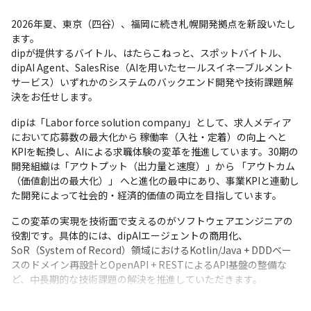
2026年夏、東京（四谷）、福岡に続き札幌開発拠点を新設いたし
ます。

dipが提供するバイトル、はたらこねっと、スポットバイトル、
dipAI Agent、SalesRise（AIを用いたセールスイネーブルメント
サービス）いずれかのシステムのバックエンド開発や技術課題解
決をお任せします。
dipは「Labor force solution company」として、求人メディア
において応募数の最大化から 稼働率（入社・定着）の向上 へと
KPIを転換し、AIによる求職体験の変革を推進しています。30期の
開発組織は「アウトプット（出力量と速度）」から 「アウトカム
（価値創出の最大化）」 へと進化の最中にあり、事業KPIと連動し
た開発によって社会的・経済的価値の両立を目指しています。
この変革の実現を技術面で支えるのがソフトウェアエンジニアの
役割です。具体的には、dipAIエージェントの商用化、
SoR（System of Record）領域におけるKotlin/Java + DDDベー
スのドメイン再設計とOpenAPI + RESTによるAPI基盤の整備な
ど、中長期的な技術課題の解決を推進していただきます。
自律的に設計・実装・レビューを完遂し、チームの成果に貢献で