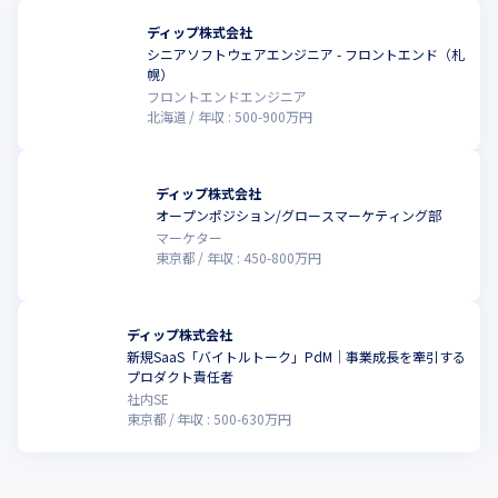
ディップ株式会社
シニアソフトウェアエンジニア - フロントエンド（札
幌）
フロントエンドエンジニア
北海道
年収 :
500
-
900
万円
ディップ株式会社
オープンポジション/グロースマーケティング部
マーケター
東京都
年収 :
450
-
800
万円
ディップ株式会社
新規SaaS「バイトルトーク」PdM｜事業成長を牽引する
プロダクト責任者
社内SE
東京都
年収 :
500
-
630
万円