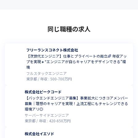
同じ職種の求人
フリーランスコネクト株式会社
【次世代エンジニア】仕事とプライベートの両立🌈 年収アッ
プを実現🔸“エンジニアが自らキャリアをデザインできる”環
境
フルスタックエンジニア
東京都
年収 :
500
-
700
万円
株式会社ピークコード
【バックエンドエンジニア募集】事業拡大につきコアメンバー
募集｜理想のキャリアを実現！上流工程にもチャレンジできる
環境アリ◎
サーバーサイドエンジニア
東京都
年収 :
420
-
650
万円
株式会社イエソド