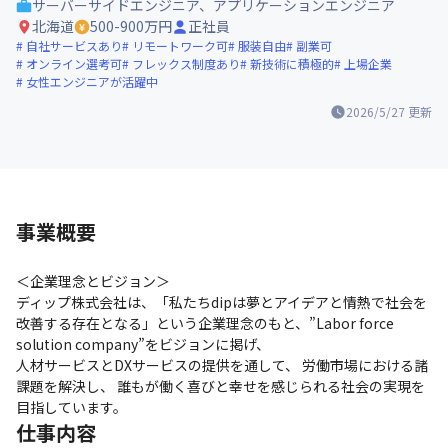
サーバーサイドエンジニア、アプリケーションエンジニア
北海道
500-900万円
正社員
自社サービスあり
リモートワーク可
服装自由
副業可
オンライン選考可
フレックス制度あり
新技術に積極的
上場企業
女性エンジニアが活躍中
2026/5/27
更新
事業概要
＜企業理念とビジョン＞

ディップ株式会社は、「私たちdipは夢とアイデアと情熱で社会を
改善する存在となる」という企業理念のもと、”Labor force 
solution company”をビジョンに掲げ、

人材サービスとDXサービスの提供を通して、 労働市場における諸
課題を解決し、 誰もが働く喜びと幸せを感じられる社会の実現を
目指しています。
仕事内容