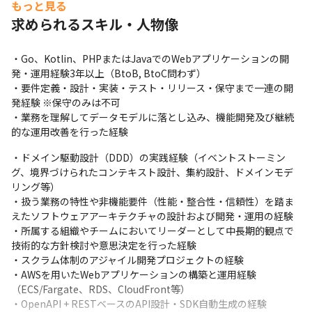
もっと見る
きる「実装責任を持てるエンジニア」を求めています。
求められるスキル・人物像
【具体的な業務内容】

・Go、KotlinまたはPHPを使用したWebアプリケーションの設
・Go、Kotlin、PHPまたはJavaでのWebアプリケーションの開
計、開発、レビュー、リリース

発・運用経験3年以上（BtoB, BtoC問わず）

・先輩エンジニアと連携したドメインモデリングへの参加、デー
・要件定義・設計・実装・テスト・リリース・保守まで一連の開
タモデル設計、API設計（OpenAPI + REST）

発経験 ※保守のみは不可

・チーム内の技術的な課題発見、解決策の提案・実行

・業務を理解してデータモデルに落とし込み、機能開発及び継続
・担当領域に関する仕様確認、技術的調査を含めた問い合わせ対
的な運用改善を行った経験
応

・エンジニアリングマネージャーやスクラムマスターと連携した
・ドメイン駆動設計（DDD）の実践経験（イベントストーミン
プロジェクト進行

グ、境界づけられたコンテキスト設計、集約設計、ドメインモデ
・各種スクラムイベントへの参加

リング等）

・AI-DLC（AI-Driven Development Life Cycle）に基づく開発プ
・扱う業務の特性や非機能要件（性能・整合性・信頼性）を踏ま
ロセスへの参加：AIツールを活用した設計・実装・テストの効率
えたソフトウェアアーキテクチャの設計および開発・運用の経験

化
・所属する組織やチームにおいてリーダーとして中長期的観点で
技術的な方針検討や意思決定を行った経験

※ピープルマネジメント、スクラムマスターなどは専門のメンバ
・スクラム体制のアジャイル開発プロジェクトの経験

ーがいるため業務には含まれません。
・AWSを用いたWebアプリケーションの構築と運用経験
（ECS/Fargate、RDS、CloudFront等）

・OpenAPI + RESTベースのAPI設計・SDK自動生成の経験
