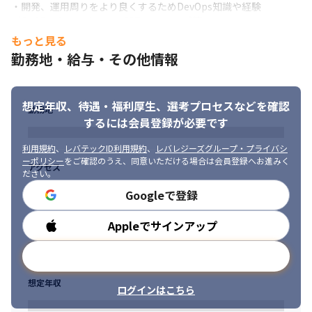
・開発、運用周りをより良くするためDevOps知識や経験
（CI/CD、トランクベース開発、モノレポ等）

大規模トラフィックをさばくための通信制御、負荷分散などの知
もっと見る
識、経験

勤務地・給与・その他情報
・AI-DLC（AI-Driven Development Life Cycle）の実践経験：要
件定義からAIを組み込んだ開発プロセスの推進経験
想定年収、待遇・福利厚生、
選考プロセスなどを確認
勤務地
するには会員登録が必要です
利用規約
、
レバテックID利用規約
、
レバレジーズグループ・プライバシ
ーポリシー
をご確認のうえ、同意いただける場合は会員登録へお進みく
アクセス
ださい。
Googleで登録
Appleでサインアップ
勤務時間
メールアドレスで登録
想定年収
ログインはこちら