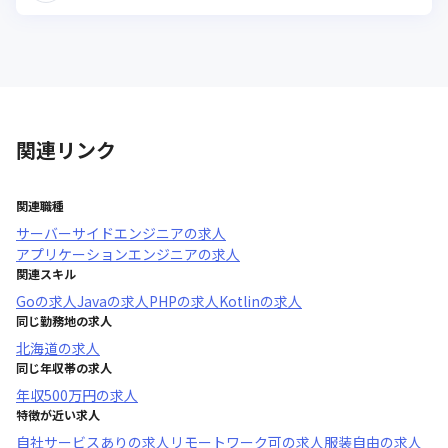
関連リンク
関連職種
サーバーサイドエンジニア
の求人
アプリケーションエンジニア
の求人
関連スキル
Go
の求人
Java
の求人
PHP
の求人
Kotlin
の求人
同じ勤務地の求人
北海道
の求人
同じ年収帯の求人
年収
500万円
の求人
特徴が近い求人
自社サービスあり
の求人
リモートワーク可
の求人
服装自由
の求人