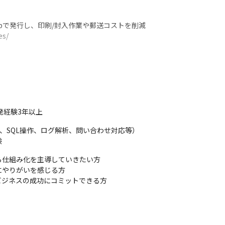
bで発行し、印刷/封入作業や郵送コストを削減

s/

提案および手順化

発経験3年以上
等の製品への改善提案

x、SQL操作、ログ解析、問い合わせ対応等）

験
仕組み化を主導していきたい方

ティチェック、ミドルウェアチェック等

やりがいを感じる方

、リリース対応
ビジネスの成功にコミットできる方
査、対応

の折衝
