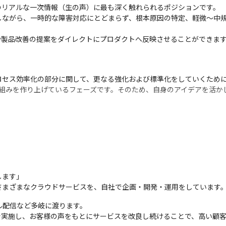
リアルな一次情報（生の声）に最も深く触れられるポジションです。

しながら、一時的な障害対応にとどまらず、根本原因の特定、軽微〜中
や製品改善の提案をダイレクトにプロダクトへ反映させることができま
セス効率化の部分に関して、更なる強化および標準化をしていくために
組みを作り上げているフェーズです。そのため、自身のアイデアを活か
るので、システム運用・インシデント対応の業務割合がメインとなって
改善（新規機能開発も含）の業務割合を増やしていく予定です。

開発ポジションと違い、プロダクト全体の構造理解から入り込めるポジ
ます」

さまざまなクラウドサービスを、自社で企画・開発・運用をしています
ル配信など多岐に渡ります。

で実施し、お客様の声をもとにサービスを改良し続けることで、高い顧