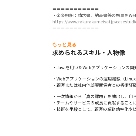
＝＝＝＝＝＝＝＝＝＝＝

・楽楽明細：請求書、納品書等の帳票をWe
https://www.rakurakumeisai.jp/casestudie
＝＝＝＝＝＝＝＝＝＝＝
━━━━━━━━━━━━━━━

もっと見る
　■ 業務内容詳細

求められるスキル・人物像
━━━━━━━━━━━━━━━

1. 業務改善・プロセス改善活動

・運用のシステム化、ツール開発・導入等の
・Javaを用いたWebアプリケーションの開
・顧客視点をもとにしたユーザビリティ向上
・開発、運用プロセスの継続的改善
・Webアプリケーションの運用経験（Linu
・顧客または社内他部署関係者との折衝経
システム運用保守・リリース業務

・一次情報から「真の課題」を抽出し、自ら
・外部マスターデータの更新作業、セキュリ
・チームやサービスの成長に貢献することに
・リリースに向けた事前準備、テスト管理
・技術を手段として、顧客の業務効率化や
問い合わせ対応およびインシデント管理

・社内からの製品に関する問い合わせへの調
・運用や問い合わせに関する社内関係部署と