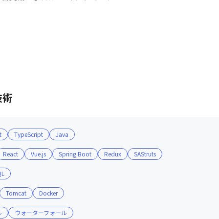
技術
t
TypeScript
Java
React
Vue.js
Spring Boot
Redux
SAStruts
QL
Tomcat
Docker
ル
ウォーターフォール