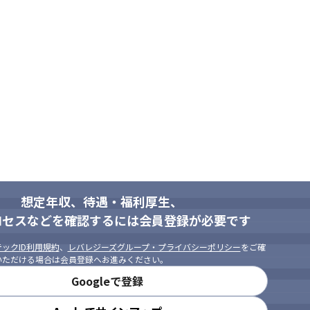
、傾向の可視化
業務

および修正対応

ビュー

に加えてメンバーフォロー業務も行っていただきます。
想定年収、待遇・福利厚生、
ロセスなどを確認するには会員登録が必要です
ックID利用規約
、
レバレジーズグループ・プライバシーポリシー
をご確
いただける場合は会員登録へお進みください。
Googleで登録