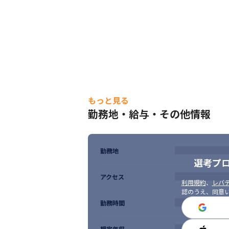
・インシデントの管理、再発防止策の検討
機能改修・機能追加開発

・要件定義〜設計〜開発〜テスト〜リリース
・不具合発生時のプログラム解析、原因特定
・軽微〜中規模の機能改修
開発成果物の作成およびレビュー

仕様書、設計書のドキュメント作成およびレ
もっと見る
Pull Requestベースでのコードレビュー
勤務地・給与・その他情報
※リーダークラスでの採用の場合は、上記
変更の範囲：会社の定める業務
勤務地
選考プ
アクセス
利用規約
、
レバテ
認のうえ、同意
勤務時間
想定年収