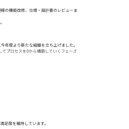
規模の機能改修、仕様・設計書のレビューま
す。
今年度より新たな組織を立ち上げました。

してプロセスを0から構築していくフェーズ
きておりますが、今後は組織の人数も増や
ションのため、より広い視野を持ちながらプ
。
客満足度を維持しています。