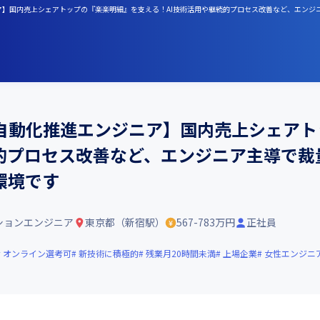
ニア】国内売上シェアトップの『楽楽明細』を支える！AI技術活用や継続的プロセス改善など、エン
自動化推進エンジニア】国内売上シェアト
続的プロセス改善など、エンジニア主導で裁
環境です
ションエンジニア
東京都（新宿駅）
567-783万円
正社員
オンライン選考可
新技術に積極的
残業月20時間未満
上場企業
女性エンジニ