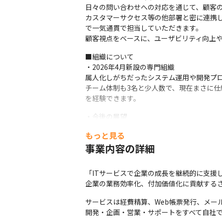
日々の問い合わせへの対応を通じて、顧客の
カスタマーサクセス等の他部署と密に連携
で一気通貫で担当していただきます。

顧客視点をベースに、ユーザビリティ向上
■組織について

・2026年4月新設の専門組織

属人化しがちだったシステム運用や開発プロ
チーム体制も3名と少人数で、現在まさに仕
を経験できます。
・今後の展望

現状はシステムの安定稼働を第一としてい
もっと見る
し、運用および開発プロセスの自動化や機能
事業内容の詳細
部分最適な視点となってしまうプロダクト
ロダクトを成長させることが可能です。
「ITサービスで企業の成長を継続的に支援し
企業の業務効率化、付加価値化に貢献する
サービスは経費精算、Web帳票発行、メー
開発・企画・営業・サポートをすべて自社