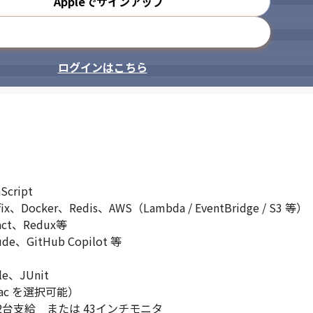
Appleでサインアップ
メールアドレスで登録
ログインはこちら
ript

、Docker、Redis、AWS（Lambda / EventBridge / S3 等）

t、Redux等

、GitHub Copilot 等

e、JUnit

ac を選択可能）

台支給　または 43インチモニタ
