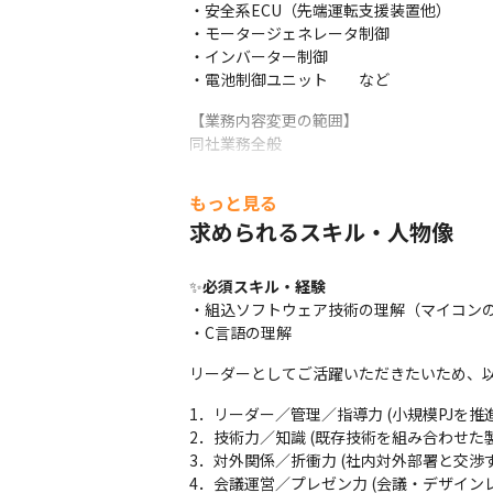
・安全系ECU（先端運転支援装置他）

・モータージェネレータ制御

・インバーター制御

・電池制御ユニット　　など
【業務内容変更の範囲】

同社業務全般
✅テクノプロ・デザイン社なら、

もっと見る
「10年後も最前線で戦えるキャリア」を実
求められるスキル・人物像
【キャリア起点で最適なマッチング】

常時1,000件を超えるプロジェクトの中か
✨
必須スキル・経験
単に空いている案件に人を当てはめるのでは
・組込ソフトウェア技術の理解（マイコンの
要件定義・設計・検討といった上流工程に
・C言語の理解
クト全体に影響を与える役割を担います。
リーダーとしてご活躍いただきたいため、以
【チーム環境だから、相談・レビューを通じ
顧客先での業務においても、テクノプロ・デ
1．リーダー／管理／指導力 (小規模PJを推進
一人で現場に入り孤立することは少なく、日
2．技術力／知識 (既存技術を組み合わせた
特定の会社や製品だけに閉じた経験ではな
3．対外関係／折衝力 (社内対外部署と交渉す
ことができます。
4．会議運営／プレゼン力 (会議・デザインレ