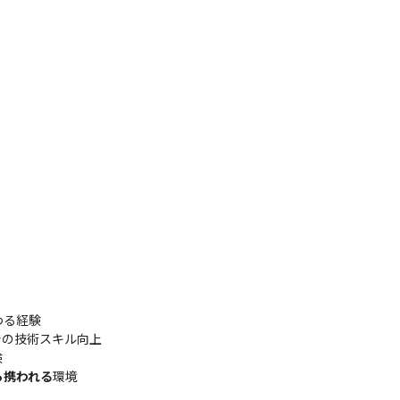
る経験

）での技術スキル向上



ら携われる
環境