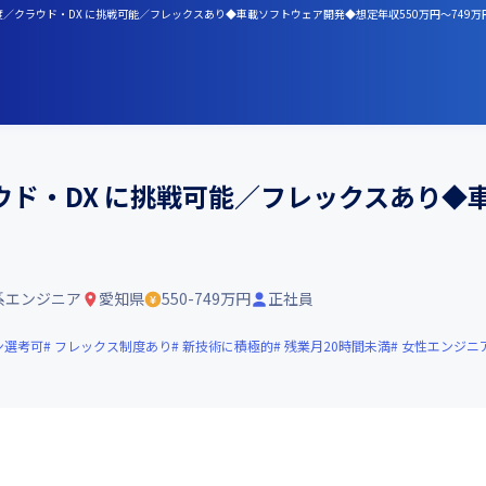
度／クラウド・DX に挑戦可能／フレックスあり◆車載ソフトウェア開発◆想定年収550万円～749万
ウド・DX に挑戦可能／フレックスあり◆
系エンジニア
愛知県
550-749万円
正社員
ン選考可
フレックス制度あり
新技術に積極的
残業月20時間未満
女性エンジニ