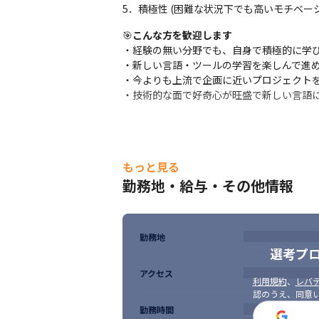
5．積極性 (困難な状況下でも高いモチベー
【長期的にキャリアを築ける働きやすさ】

完全週休2日制、残業月平均10時間程度に
🎯
こんな方を歓迎します
・経験の無い分野でも、自身で積極的に学び
【いつでも次の成長を目指せる】

・新しい言語・ツールの学習を楽しんで進め
研修カリキュラムは1,000超。

・今よりも上流で企画に近いプロジェクトを
当社は大手メーカー向けに技術者研修を行う
・技術的な面で好奇心が旺盛で新しい言語
スキルアップ研修に加え、PM研修やプレゼ
明確な評価制度のもと、エンジニア・スペシ
76種類の資格手当も、成長を後押しします
《明確な評価制度》

もっと見る
評価は、「個人の取り組み」＋「顧客・営業
勤務地・給与・その他情報
入社時の年収決定はもちろん、入社後の評価
何を伸ばせば評価されるかが分かる仕組み
《さらにこんな制度も！》

勤務地
★キャリアデザインアドバイザー制度：

選考プ
専任の社員がメンターとなり、市場価値向上
★自己実現委員会：

アクセス
利用規約
、
レバテ
公募によって選ばれた社員に対し通常の予
認のうえ、同意
勤務時間