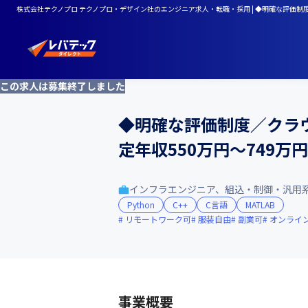
株式会社テクノプロ テクノプロ・デザイン社のエンジニア求人・転職・採用 | ◆明確な評価制
この求人は募集終了しました
◆明確な評価制度／クラ
定年収550万円～749万円
インフラエンジニア、組込・制御・汎用
Python
C++
C言語
MATLAB
リモートワーク可
服装自由
副業可
オンライ
事業概要