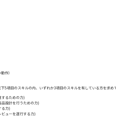
現できる環境があります
ら、エンジニア一人ひとりの希望や強みに合わせたチーム配属を行っていま
なく、「どんな技術者として成長したいか」というキャリア視点を起点
動作）

関わる機会も多く、言われた通りに手を動かすだけの業務に留まらず、
下5項目のスキルの内、いずれか3項目のスキルを有している方を求め
て成長できる】

ザイン社の社員がチームとして参画しています。

するための力)

常的に技術相談やレビュー、ノウハウ共有が行われる環境です。

製品設計を行うための力)

く、業界・技術領域の異なるプロジェクトに関わることで、どこでも通
る力)

ビューを遂行する力)
