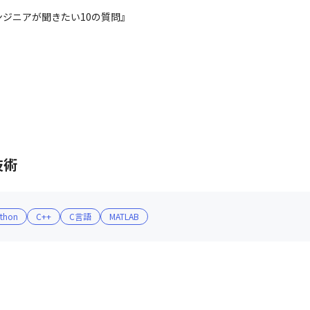
ジニアが聞きたい10の質問』
技術
thon
C++
C言語
MATLAB