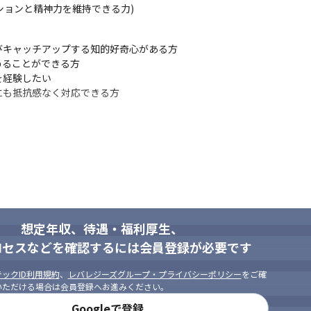
ションと精神力を維持できる力)
加え、寮社宅制度やパパママ育児応援金制度など、ライフステージの変
キャッチアップする知的好奇心がある方

ることができる方

経験したい

ほど、先端技術教育に力を入れています。

にも抵抗感なく対応できる方
ン研修など100以上のプログラムを通じて、技術力だけでなく、役割を広
ャリスト・マネジメント・コンサルなど複数のキャリアルートを選択可
。
・チームリーダーなどからの外部評価」を軸としたコンピテンシー評価
基準も明確。

のため、自身の成長に応じて、評価ランク・年収アップを目指すことが
想定年収、待遇・福利厚生、
ロセスなどを確認するには会員登録が必要です
に向けてあなたをサポートします！

ックID利用規約
、
レバレジーズグループ・プライバシーポリシー
をご確
算や権限を越え、自己実現をサポートする制度です！
いただける場合は会員登録へお進みください。
Googleで登録