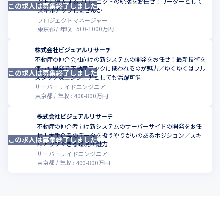
ントに導入するプロジェクトの統括をお任せ！リーダーとして
この求人は募集終了しました
スキルアップしませんか
プロジェクトマネージャー
東京都
年収 :
500
-
1000
万円
株式会社ビジュアルリサーチ
不動産の仲介会社向けの新システムの開発をお任せ！最新技術を
使った開発で不動産テックに携われるのが魅力／ゆくゆくはフル
この求人は募集終了しました
スタックなエンジニアとしても活躍可能
サーバーサイドエンジニア
東京都
年収 :
400
-
800
万円
株式会社ビジュアルリサーチ
不動産の仲介者向け新システムのサーバーサイドの開発をお任
せ！大手企業のデータを扱うやりがいのあるポジション／スキ
この求人は募集終了しました
ルアップできる環境が魅力
サーバーサイドエンジニア
東京都
年収 :
400
-
800
万円