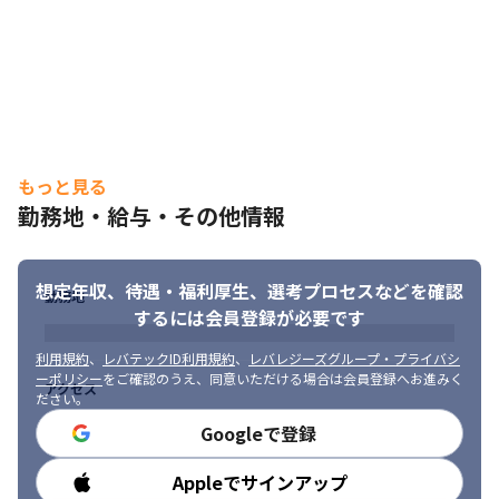
もっと見る
勤務地・給与・その他情報
想定年収、待遇・福利厚生、
選考プロセスなどを確認
勤務地
するには会員登録が必要です
利用規約
、
レバテックID利用規約
、
レバレジーズグループ・プライバシ
ーポリシー
をご確認のうえ、同意いただける場合は会員登録へお進みく
アクセス
ださい。
Googleで登録
Appleでサインアップ
勤務時間