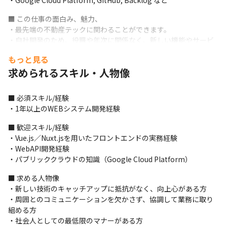
・Google Cloud Platform, GitHub, Backlog など
■ この仕事の面白み、魅力、

・最先端の不動産テックに関わることができます。

・自社開発のため、役職や年次に関係なく、新しい機能やサービ
ス改善の提案ができます。

もっと見る
・フルリモート勤務も可能なので、ライフワークバランスを重視
求められるスキル・人物像
して働けます。
■ 必須スキル/経験

・1年以上のWEBシステム開発経験
■ 歓迎スキル/経験

・Vue.js／Nuxt.jsを用いたフロントエンドの実務経験

・WebAPI開発経験

・パブリッククラウドの知識（Google Cloud Platform）
■ 求める人物像

・新しい技術のキャッチアップに抵抗がなく、向上心がある方

・周囲とのコミュニケーションを欠かさず、協調して業務に取り
組める方

・社会人としての最低限のマナーがある方