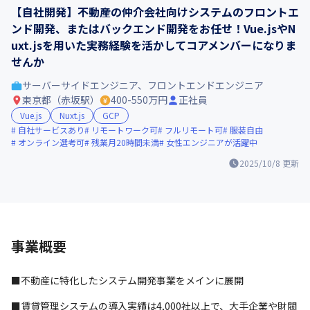
【自社開発】不動産の仲介会社向けシステムのフロントエ
ンド開発、またはバックエンド開発をお任せ！Vue.jsやN
uxt.jsを用いた実務経験を活かしてコアメンバーになりま
せんか
サーバーサイドエンジニア、フロントエンドエンジニア
東京都（赤坂駅）
400-550万円
正社員
Vue.js
Nuxt.js
GCP
自社サービスあり
リモートワーク可
フルリモート可
服装自由
オンライン選考可
残業月20時間未満
女性エンジニアが活躍中
2025/10/8
更新
事業概要
■不動産に特化したシステム開発事業をメインに展開
■賃貸管理システムの導入実績は4,000社以上で、大手企業や財閥