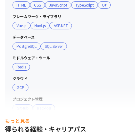
HTML
CSS
JavaScript
TypeScript
C#
フレームワーク・ライブラリ
Vue.js
Nuxt.js
ASP.NET
データベース
PostgreSQL
SQL Server
ミドルウェア・ツール
Redis
クラウド
GCP
プロジェクト管理
GitHub
Backlog
もっと見る
支給PC
得られる経験・キャリアパス
現場で選択可能（Windows/Mac）