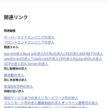
関連リンク
関連職種
サーバーサイドエンジニア
の求人
フロントエンドエンジニア
の求人
関連スキル
Vue.js
の求人
Nuxt.js
の求人
HTML
の求人
CSS
の求人
ASP.NET
の求人
JavaScript
の求人
TypeScript
の求人
C#
の求人
PostgreSQL
の求人
GCP
の求人
SQL Server
の求人
同じ勤務地の求人
東京都
の求人
同じ年収帯の求人
年収
400万円
の求人
特徴が近い求人
自社サービスあり
の求人
リモートワーク可
の求人
フルリモート可
の求人
服装自由
の求人
オンライン選考可
の求人
残業月20時間未満
の求人
女性エンジニアが活躍中
の求人