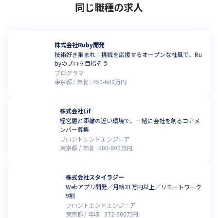
同じ職種の求人
株式会社Ruby開発
技術好き集まれ！挑戦を応援するオープンな社風で、Ru
byのプロを目指そう
プログラマ
東京都
年収 :
450
-
600
万円
株式会社Lif
経営層と距離の近い環境で、一緒に会社を創るコアメ
ンバー募集
フロントエンドエンジニア
東京都
年収 :
400
-
800
万円
株式会社スタイラジー
Webアプリ開発／月給31万円以上／リモートワーク
9割
フロントエンドエンジニア
東京都
年収 :
372
-
600
万円