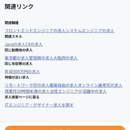
関連リンク
関連職種
フロントエンドエンジニア
の求人
システムエンジニア
の求人
関連スキル
Java
の求人
C#
の求人
同じ勤務地の求人
東京都
の求人
愛知県
の求人
大阪府
の求人
同じ年収帯の求人
年収
300万円
の求人
特徴が近い求人
リモートワーク可
の求人
服装自由
の求人
オンライン選考可
の求人
残業月20時間未満
の求人
女性エンジニアが活躍中
の求人
求人検索ページに戻る
ITエンジニア・デザイナー求人を探す