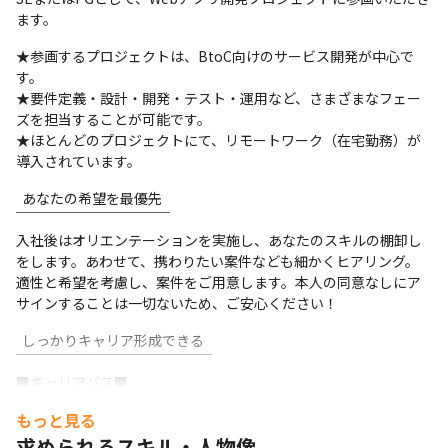
ます。
★参画するプロジェクトは、BtoC向けのサービス開発が中心で
す。

★要件定義・設計・開発・テスト・運用など、さまざまなフェー
ズを担当することが可能です。

★ほとんどのプロジェクトにて、リモートワーク（在宅勤務）が
導入されています。
  あなたの希望を最優先

￣￣￣￣￣￣￣￣￣￣￣

入社後はオリエンテーションを実施し、あなたのスキルの棚卸し
をします。あわせて、携わりたい案件なども細かくヒアリング。
適性と希望を考慮し、案件をご用意します。本人の同意なしにア
サインすることは一切ないため、ご安心ください！
  しっかりキャリア形成できる

￣￣￣￣￣￣￣￣￣￣￣￣￣￣

■キャリアパス■

「管理職」と「専門職」の2つのコースがあり、志向性に応じて選
もっと見る
んでいただけます。
求められるスキル・人物像