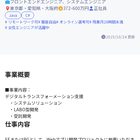
フロントエンドエンジニア、システムエンジニア
東京都・愛知県・大阪府
372-600万円
正社員
Java
C#
リモートワーク可
服装自由
オンライン選考可
残業月20時間未満
女性エンジニアが活躍中
2025/10/24
更新
事業概要
■事業内容：

デジタルトランスフォーメーション支援

　・システムソリューション

　・LABO型開発

　・受託開発
仕事内容
SEまたはPGとして、Webアプリ開発プロジェクトに参画いただき