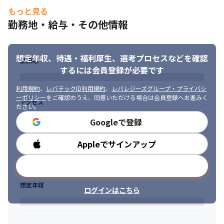
※入社後の職種変更はありません

・勉強会（有志）

もっと見る
チーム・組織構成：＜万全のフォロー体制＞

　技術に関する研修含めジャンルは幅広く、社員が講師となり不
・営業：ランチミーティングや定期的な面談（電話・Web）など
勤務地・給与・その他情報
定期で開催。
気軽に相談できる場を設けています。

・マネージャー：月次面談を実施しています。

・専門職：技術面で困りごとがあれば気軽にご相談いただけま
想定年収、待遇・福利厚生、
選考プロセスなどを確認
勤務地
す。
するには会員登録が必要です
◎社内SNSやTeamsを活用しており、情報共有や相談、雑談がし
利用規約
、
レバテックID利用規約
、
レバレジーズグループ・プライバシ
やすい環境です！

ーポリシー
をご確認のうえ、同意いただける場合は会員登録へお進みく
アクセス
男女比：男女比は7:3、女性役職者の割合は20％です！
ださい。
Googleで登録
Appleでサインアップ
勤務時間
メールアドレスで登録
想定年収
ログインはこちら