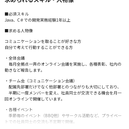
■評価制度■

年4回、評価面談を実施します。目標は自由に設定いただけます。
■必須スキル

達成に向けたアドバイスはもちろん、目標の立て方からしっかり
Java、C＃での開発実務経験1年以上
サポートします。
■求める人物像
  プロジェクトの一例

￣￣￣￣￣￣￣￣￣￣

コミュニケーションを取ることが好きな方

◎システムソリューション

自分で考えて行動することができる方
・配車管理システム開発

・ECサイト開発
・全体会議

　毎月全拠点一斉のオンライン会議を実施し、各種表彰、社内の
◎LABO型開発

動きなど報告します。
・オンライン本人確認システム開発

・電子書籍配信サイト開発
・チーム会（コミュニケーション会議）

　配属先部署だけでなく他部署とのつながりも大切にしており、

◎受託開発

　半期に一度メンバーを変え、社員同士が交流できる機会を月一
・モバイルオーダーシステム開発

回オンラインで開催しています。
・SNS連携システム開発
・各種イベント

様々なソリューションの提供を通じて、企業の事業成長を加速さ
　季節毎のイベント（BBQ他）やサークル活動など、プライベー
せるような「真のDX実現」を支援しております！
トでの社員同士の交流も不定期で開催。