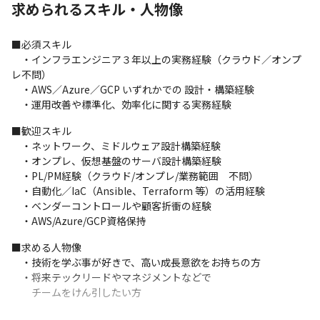
求められるスキル・人物像
　　　　　サーバ、ネットワーク、

　　　　　Active Directoryの設計構築
■必須スキル

■プロジェクトアサイン方法

　・インフラエンジニア３年以上の実務経験（クラウド／オンプ
「○○をやりなさい」と指図することはありません。

レ不問）

まず”なりたいエンジニア像”を上司がヒアリング、

　・AWS／Azure／GCP いずれかでの 設計・構築経験

それに向けてキャリアプランを作成します。

　・運用改善や標準化、効率化に関する実務経験
必要なスキル・習得したいスキルを明確にします。
■歓迎スキル

目指すキャリアから逆算し、どのような経験を積んでゆくべきか

　・ネットワーク、ミドルウェア設計構築経験

一緒に決めていきましょう。
　・オンプレ、仮想基盤のサーバ設計構築経験

　・PL/PM経験（クラウド/オンプレ/業務範囲　不問）

　・自動化／IaC（Ansible、Terraform 等）の活用経験

　・ベンダーコントロールや顧客折衝の経験

　・AWS/Azure/GCP資格保持
■求める人物像

　・技術を学ぶ事が好きで、高い成長意欲をお持ちの方

　・将来テックリードやマネジメントなどで

　　チームをけん引したい方