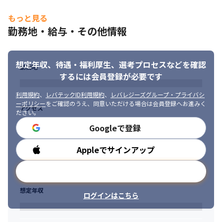
もっと見る
勤務地・給与・その他情報
想定年収、待遇・福利厚生、
選考プロセスなどを確認
勤務地
するには会員登録が必要です
利用規約
、
レバテックID利用規約
、
レバレジーズグループ・プライバシ
ーポリシー
をご確認のうえ、同意いただける場合は会員登録へお進みく
アクセス
ださい。
Googleで登録
Appleでサインアップ
勤務時間
メールアドレスで登録
想定年収
ログインはこちら