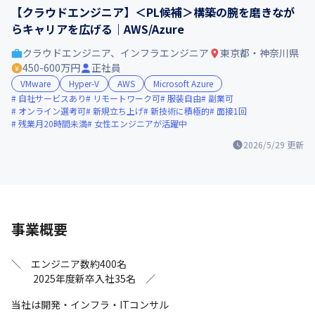
【クラウドエンジニア】＜PL候補＞構築の腕を磨きなが
らキャリアを広げる｜AWS/Azure
クラウドエンジニア、インフラエンジニア
東京都・神奈川県
450-600万円
正社員
VMware
Hyper-V
AWS
Microsoft Azure
自社サービスあり
リモートワーク可
服装自由
副業可
オンライン選考可
新規立ち上げ
新技術に積極的
面接1回
残業月20時間未満
女性エンジニアが活躍中
2026/5/29
更新
事業概要
＼　エンジニア数約400名

　 　2025年度新卒入社35名　／
当社は開発・インフラ・ITコンサル
