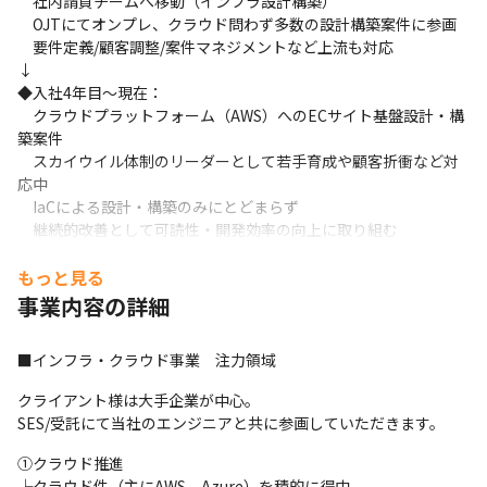
　社内請負チームへ移動（インフラ設計構築）

　OJTにてオンプレ、クラウド問わず多数の設計構築案件に参画

　要件定義/顧客調整/案件マネジメントなど上流も対応

↓

◆入社4年目～現在：

　クラウドプラットフォーム（AWS）へのECサイト基盤設計・構
築案件

　スカイウイル体制のリーダーとして若手育成や顧客折衝など対
応中

　IaCによる設計・構築のみにとどまらず

　継続的改善として可読性・開発効率の向上に取り組む

自社の元請プロジェクトで経験を重ねた後

もっと見る
更に現場で上流を経験したり

事業内容の詳細
元請プロジェクトの新規立ち上げを行うなど

キャリア方向性は千差万別です。
■インフラ・クラウド事業　注力領域
クライアント様は大手企業が中心。

SES/受託にて当社のエンジニアと共に参画していただきます。
①クラウド推進

└クラウド件（主にAWS、Azure）を積的に得中。
