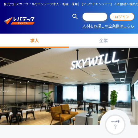
株式会社スカイウイルのエンジニア求人・転職・採用 | 【クラウドエンジニア】＜PL候補＞構築の腕
会員登録
ログイン
人材をお探しの企業様はこちら
求人
企業
マッチ率