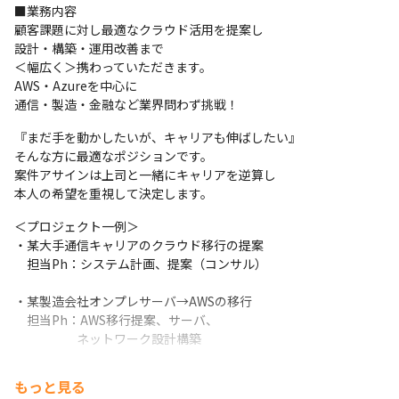
■業務内容

顧客課題に対し最適なクラウド活用を提案し

設計・構築・運用改善まで

＜幅広く＞携わっていただきます。

AWS・Azureを中心に

通信・製造・金融など業界問わず挑戦！
『まだ手を動かしたいが、キャリアも伸ばしたい』

そんな方に最適なポジションです。

案件アサインは上司と一緒にキャリアを逆算し

本人の希望を重視して決定します。
＜プロジェクト一例＞

・某大手通信キャリアのクラウド移行の提案

　担当Ph：システム計画、提案（コンサル）

・某製造会社オンプレサーバ→AWSの移行

　担当Ph：AWS移行提案、サーバ、

　　　　　ネットワーク設計構築
・共済組合Azure Active Directoryへの移行

もっと見る
　担当Ph：Azure Active Directory移行提案
