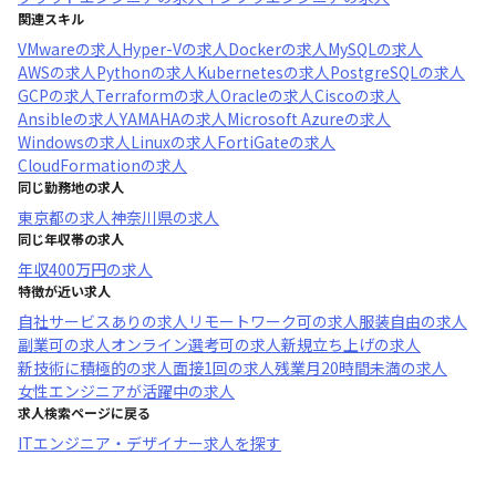
関連スキル
VMware
の求人
Hyper-V
の求人
Docker
の求人
MySQL
の求人
AWS
の求人
Python
の求人
Kubernetes
の求人
PostgreSQL
の求人
GCP
の求人
Terraform
の求人
Oracle
の求人
Cisco
の求人
Ansible
の求人
YAMAHA
の求人
Microsoft Azure
の求人
Windows
の求人
Linux
の求人
FortiGate
の求人
CloudFormation
の求人
同じ勤務地の求人
東京都
の求人
神奈川県
の求人
同じ年収帯の求人
年収
400万円
の求人
特徴が近い求人
自社サービスあり
の求人
リモートワーク可
の求人
服装自由
の求人
副業可
の求人
オンライン選考可
の求人
新規立ち上げ
の求人
新技術に積極的
の求人
面接1回
の求人
残業月20時間未満
の求人
女性エンジニアが活躍中
の求人
求人検索ページに戻る
ITエンジニア・デザイナー求人を探す