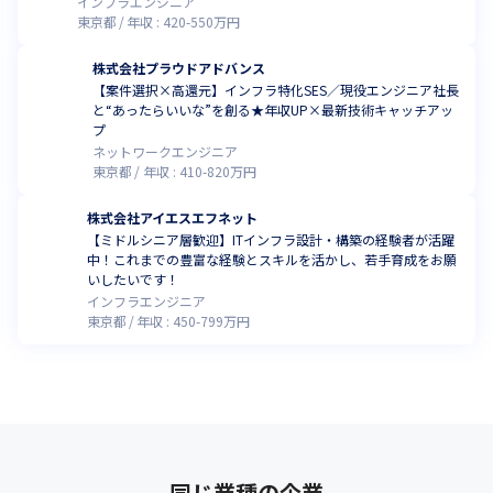
インフラエンジニア
東京都
年収 :
420
-
550
万円
株式会社プラウドアドバンス
【案件選択×高還元】インフラ特化SES／現役エンジニア社長
と“あったらいいな”を創る★年収UP×最新技術キャッチアッ
プ
ネットワークエンジニア
東京都
年収 :
410
-
820
万円
株式会社アイエスエフネット
【ミドルシニア層歓迎】ITインフラ設計・構築の経験者が活躍
中！これまでの豊富な経験とスキルを活かし、若手育成をお願
いしたいです！
インフラエンジニア
東京都
年収 :
450
-
799
万円
同じ業種の企業