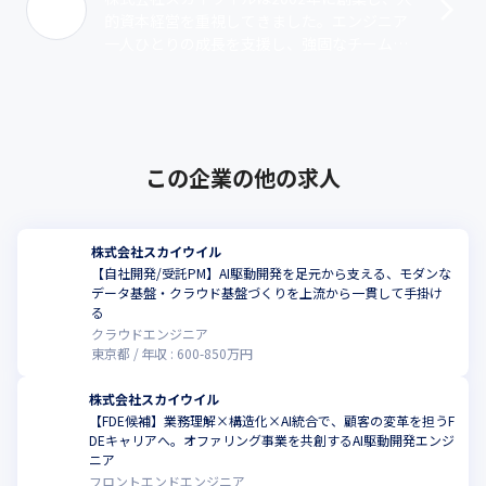
的資本経営を重視してきました。エンジニア
一人ひとりの成長を支援し、強固なチーム作
りを通じて大手IT企業やメーカーとの直接取
引を増やし、ワンストップ・フルサポ･･･
この企業の他の求人
株式会社スカイウイル
【自社開発/受託PM】AI駆動開発を足元から支える、モダンな
データ基盤・クラウド基盤づくりを上流から一貫して手掛け
る
クラウドエンジニア
東京都
年収 :
600
-
850
万円
株式会社スカイウイル
【FDE候補】業務理解×構造化×AI統合で、顧客の変革を担うF
DEキャリアへ。オファリング事業を共創するAI駆動開発エンジ
ニア
フロントエンドエンジニア