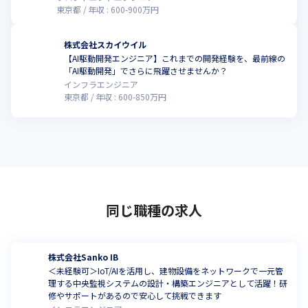
東京都
年収 :
600
-
900
万円
株式会社スカイウイル
【AI駆動開発エンジニア】これまでの開発経験を、最前線の
「AI駆動開発」でさらに飛躍させませんか？
インフラエンジニア
東京都
年収 :
600
-
850
万円
同じ職種の求人
株式会社Sanko IB
＜未経験可＞IoT/AIを活用し、建物設備をネットワークで一元管
理する中央監視システムの設計・構築エンジニアとして活躍！研
修やサポートがあるので安心して挑戦できます