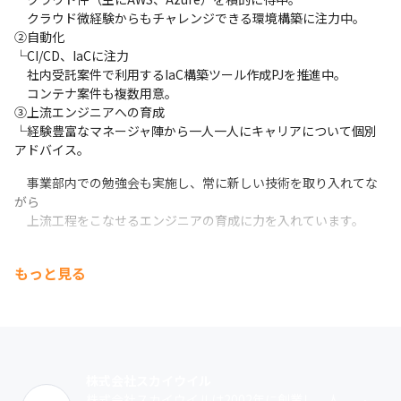
　クラウド微経験からもチャレンジできる環境構築に注力中。

②自動化

└CI/CD、IaCに注力

　社内受託案件で利用するIaC構築ツール作成PJを推進中。

　コンテナ案件も複数用意。

③上流エンジニアへの育成

└経験豊富なマネージャ陣から一人一人にキャリアについて個別
アドバイス。
　事業部内での勉強会も実施し、常に新しい技術を取り入れてな
がら

　上流工程をこなせるエンジニアの育成に力を入れています。
もっと見る
株式会社スカイウイル
株式会社スカイウイルは2002年に創業し、人