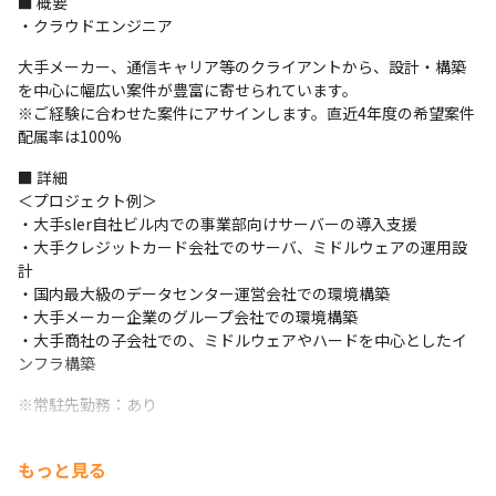
■ 概要

・クラウドエンジニア
大手メーカー、通信キャリア等のクライアントから、設計・構築
を中心に幅広い案件が豊富に寄せられています。

※ご経験に合わせた案件にアサインします。直近4年度の希望案件
配属率は100% 
■ 詳細

＜プロジェクト例＞

・大手sIer自社ビル内での事業部向けサーバーの導入支援

・大手クレジットカード会社でのサーバ、ミドルウェアの運用設
計

・国内最大級のデータセンター運営会社での環境構築

・大手メーカー企業のグループ会社での環境構築

・大手商社の子会社での、ミドルウェアやハードを中心としたイ
ンフラ構築
※常駐先勤務：あり
もっと見る