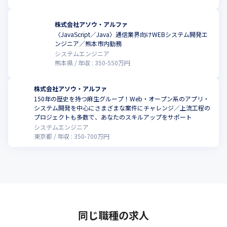
株式会社アソウ・アルファ
〈JavaScript／Java〉通信業界向けWEBシステム開発エ
ンジニア／熊本市内勤務
システムエンジニア
熊本県
年収 :
350
-
550
万円
株式会社アソウ・アルファ
150年の歴史を持つ麻生グループ！Web・オープン系のアプリ・
システム開発を中心にさまざまな案件にチャレンジ／上流工程の
プロジェクトも多数で、あなたのスキルアップをサポート
システムエンジニア
東京都
年収 :
350
-
700
万円
同じ職種の求人