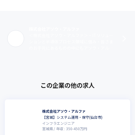
株式会社アソウ・アルファ
＜株式会社アソウ・アルファ＞・ITソリュー
ションと半導体プロセス領域に強み・皆さま
のお手元にあるものの中にもアソウ・アルフ
ァの技術が込められているかもしれません・1
995年9月6日設立。2025年度で･･･
この企業の他の求人
株式会社アソウ・アルファ
【宮城】システム運用・保守(仙台市)
インフラエンジニア
宮城県
年収 :
350
-
450
万円