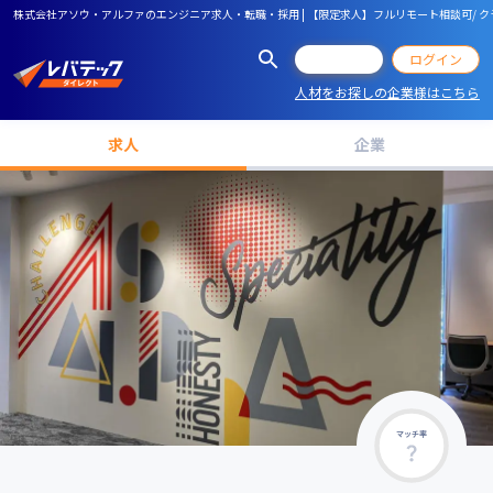
株式会社アソウ・アルファのエンジニア求人・転職・採用 | 【限定求人】フルリモート相談可/ クラ
会員登録
ログイン
人材をお探しの企業様はこちら
求人
企業
マッチ率