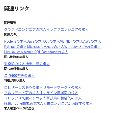
関連リンク
関連職種
クラウドエンジニア
の求人
インフラエンジニア
の求人
関連スキル
Node.js
の求人
Java
の求人
C#
の求人
VB.NET
の求人
AWS
の求人
Python
の求人
Microsoft Azure
の求人
WindowsServer
の求人
Linux
の求人
Azure SQL Database
の求人
同じ勤務地の求人
東京都
の求人
神奈川県
の求人
同じ年収帯の求人
年収
400万円
の求人
特徴が近い求人
自社サービスあり
の求人
リモートワーク可
の求人
フルリモート可
の求人
オンライン選考可
の求人
フレックス制度あり
の求人
新技術に積極的
の求人
残業月20時間未満
の求人
女性エンジニアが活躍中
の求人
求人検索ページに戻る