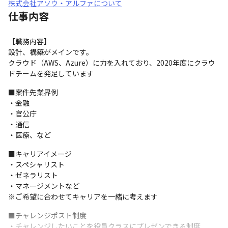
株式会社アソウ・アルファについて
仕事内容
【職務内容】

設計、構築がメインです。

クラウド（AWS、Azure）に力を入れており、2020年度にクラウ
ドチームを発足しています
■案件先業界例

・金融

・官公庁

・通信

・医療、など
■キャリアイメージ

・スペシャリスト

・ゼネラリスト

・マネージメントなど

※ご希望に合わせてキャリアを一緒に考えます
■チャレンジポスト制度

・チャレンジしたいことを役員クラスにプレゼンできる制度
