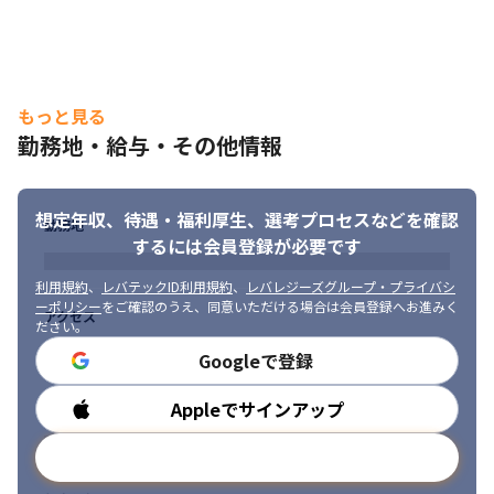
もっと見る
勤務地・給与・その他情報
想定年収、待遇・福利厚生、
選考プロセスなどを確認
勤務地
するには会員登録が必要です
利用規約
、
レバテックID利用規約
、
レバレジーズグループ・プライバシ
ーポリシー
をご確認のうえ、同意いただける場合は会員登録へお進みく
アクセス
ださい。
Googleで登録
Appleでサインアップ
勤務時間
メールアドレスで登録