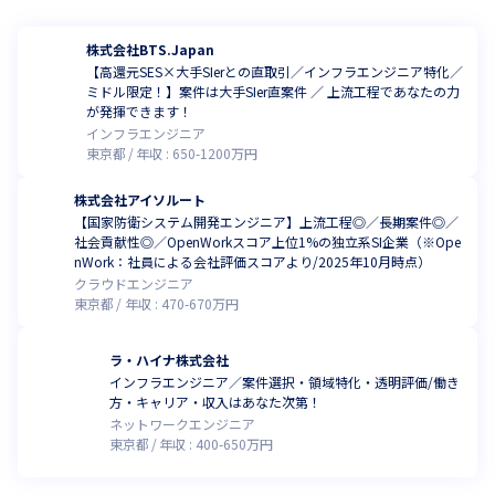
株式会社BTS.Japan
【高還元SES×大手SIerとの直取引／インフラエンジニア特化／
ミドル限定！】案件は大手SIer直案件 ／ 上流工程であなたの力
が発揮できます！
インフラエンジニア
東京都
年収 :
650
-
1200
万円
株式会社アイソルート
【国家防衛システム開発エンジニア】上流工程◎／長期案件◎／
社会貢献性◎／OpenWorkスコア上位1%の独立系SI企業（※Ope
nWork：社員による会社評価スコアより/2025年10月時点）
クラウドエンジニア
東京都
年収 :
470
-
670
万円
ラ・ハイナ株式会社
インフラエンジニア／案件選択・領域特化・透明評価/働き
方・キャリア・収入はあなた次第！
ネットワークエンジニア
東京都
年収 :
400
-
650
万円