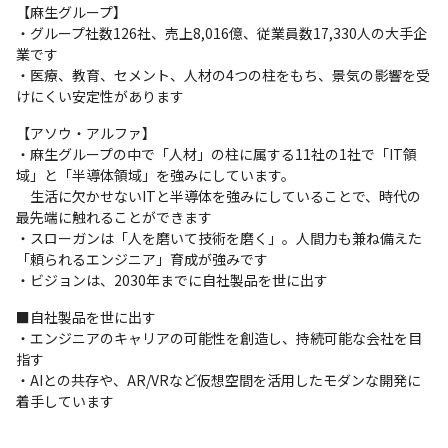
【麻生グループ】

・グループ社数126社、売上8,016億、従業員数17,330人の大手企
業です

・医療、教育、セメント、人材の4つの柱をもち、景気の影響を受
けにくい安定性があります
【アソウ・アルファ】

・麻生グループの中で「人材」の柱に属する11社の1社で「IT領
域」と「半導体領域」を強みにしています。

　生活に欠かせないITと半導体を強みにしていることで、時代の
最先端に触れることができます

・スローガンは「人を磨いて技術を磨く」。人間力も兼ね備えた
「頼られるエンジニア」育成が強みです

・ビジョンは、2030年までに自社製品を世に出す
■自社製品を世に出す

・エンジニアのキャリアの可能性を創造し、持続可能な会社を目
指す

・AIとの共存や、AR/VRなど仮想空間を活用したモダンな開発に
着手しています