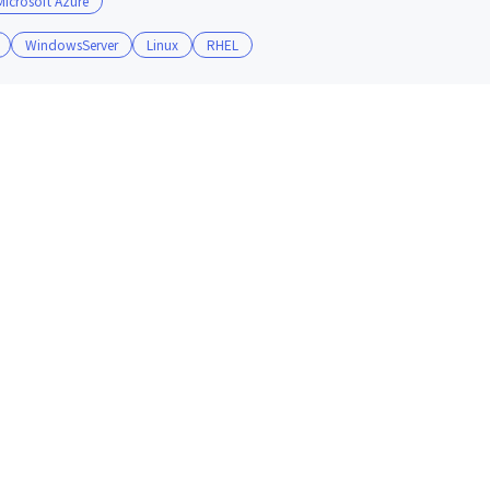
Microsoft Azure
WindowsServer
Linux
RHEL