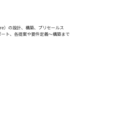
zure）の設計、構築、プリセールス

ポート、各提案や要件定義～構築まで