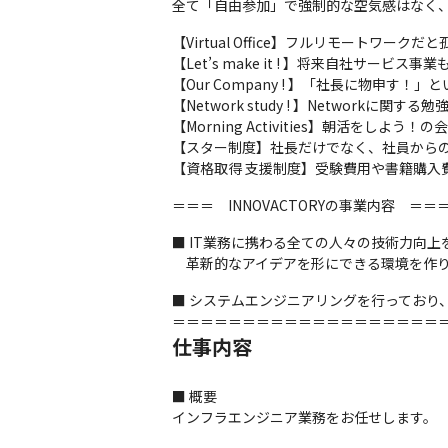
全て「自由参加」で強制的な空気感はなく
【Virtual Office】フルリモートワ
【Let’s make it ! 】将来自社サ
【Our Company ! 】「社長に物申
【Network study ! 】Networ
【Morning Activities】朝活をし
【スター制度】社長だけでなく、社員からの
【資格取得 支援制度】受験費用や書籍購入
＝＝＝　INNOVACTORYの事業内容　＝＝
■ IT業務に携わる全ての人々の技術力向上
　革新的なアイデアを形にできる環境を作
■ システムエンジニアリングを行っており
＝＝＝＝＝＝＝＝＝＝＝＝＝＝＝＝＝＝＝
仕事内容
■ 概要

インフラエンジニア業務をお任せします。