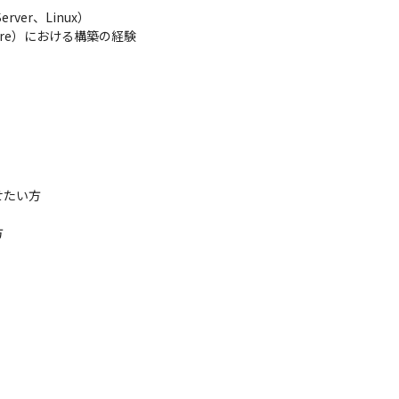
er、Linux）

zure）における構築の経験

たい方


