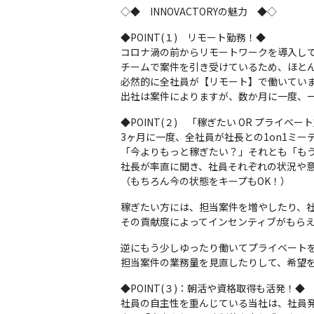
◇◆　INNOVACTORYの魅力　◆◇
◆POINT(１)　リモート勤務！◆

コロナ渦の前からリモートワークを導入して
チームで案件を引き受けているため、ほとん
必然的に全社員が【リモート】で働いていま
出社は案件によりますが、数か月に一度、一
◆POINT(２)　「稼ぎたい OR プライベ
3ヶ月に一度、全社員が社長との1on1ミー
「今よりもっと稼ぎたい？」それとも「もう
社長が率直に聞き、社員それぞれの状況や意
（もちろん今の状態をキープもOK！）
稼ぎたい方には、担当案件を増やしたり、社
その貢献度によってインセンティブがもらえ
逆にもう少しゆったり働いてプライベートを
担当案件の業務量を見直したりして、希望
◆POINT(３)：朝活や資格取得も活発！◆

社員の自主性を重んじている当社は、社員発