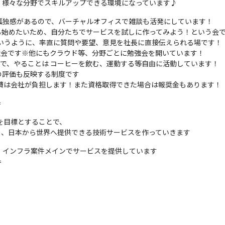
、様々な分野でスキルアップできる環境になっています♪
ークだと孤独感があるので、バーチャルオフィスで雑談も活発にしています！

ービス事業も始めたいため、自分たちでサービスを試しに作ってみよう！という会で
す！」というように、率直に質問や要望、意見を社長に直接伝えられる場です！

kに関する勉強会です※他にもクラウド等、分野ごとに勉強会を開いています！

よう！の会で、やることは コーヒーを飲む、運動する等自由に活動しています！

評価も反映する制度です

費は会社が負担します！また資格取得できた場合は報奨金もあります！
＝
を目標とすることで、

り、日本から世界へ提供できる技術サービスを作っていきます
、インフラ案件メインでサービスを提供しています

＝