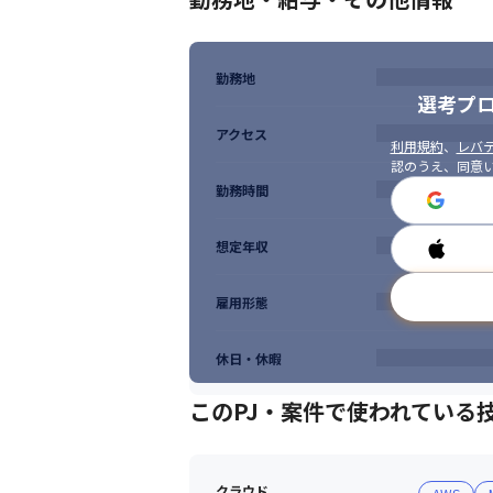
勤務地
選考プ
アクセス
利用規約
、
レバテ
認のうえ、同意
勤務時間
想定年収
雇用形態
休日・休暇
このPJ・案件で使われている
クラウド