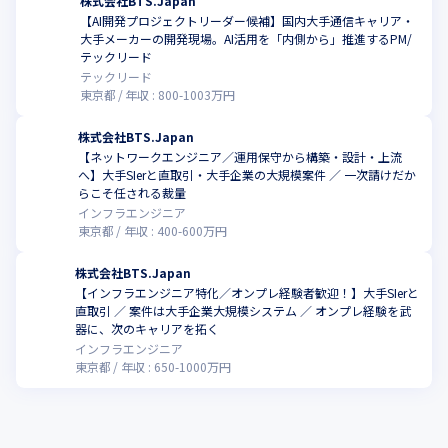
株式会社BTS.Japan
【AI開発プロジェクトリーダー候補】国内大手通信キャリア・
大手メーカーの開発現場。AI活用を「内側から」推進するPM/
テックリード
テックリード
東京都
年収 :
800
-
1003
万円
株式会社BTS.Japan
【ネットワークエンジニア／運用保守から構築・設計・上流
へ】大手SIerと直取引・大手企業の大規模案件 ／ 一次請けだか
らこそ任される裁量
インフラエンジニア
東京都
年収 :
400
-
600
万円
株式会社BTS.Japan
【インフラエンジニア特化／オンプレ経験者歓迎！】大手SIerと
直取引 ／ 案件は大手企業大規模システム ／ オンプレ経験を武
器に、次のキャリアを拓く
インフラエンジニア
東京都
年収 :
650
-
1000
万円