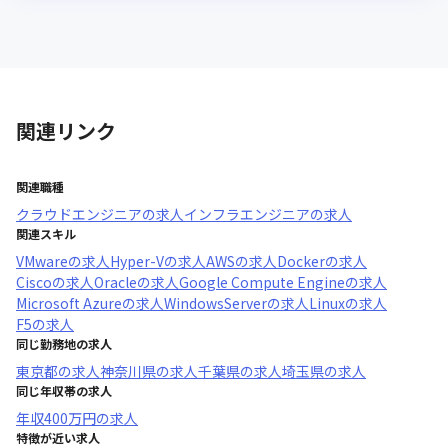
関連リンク
関連職種
クラウドエンジニア
の求人
インフラエンジニア
の求人
関連スキル
VMware
の求人
Hyper-V
の求人
AWS
の求人
Docker
の求人
Cisco
の求人
Oracle
の求人
Google Compute Engine
の求人
Microsoft Azure
の求人
WindowsServer
の求人
Linux
の求人
F5
の求人
同じ勤務地の求人
東京都
の求人
神奈川県
の求人
千葉県
の求人
埼玉県
の求人
同じ年収帯の求人
年収
400万円
の求人
特徴が近い求人