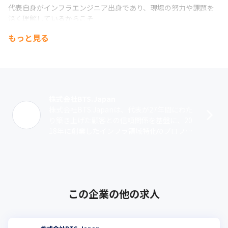
代表自身がインフラエンジニア出身であり、現場の努力や課題を
深く理解しているからこそ

技術者が現場で活躍できる環境を意識しています。
もっと見る
株式会社BTS.Japan
株式会社BTS.Japanは、代表が27年間にわた
り築き上げた顧客との信頼関係を基盤に、20
18年に創業したインフラ領域特化のプロフェ
ッショナル集団です。社名の“BTS”には、B：
Breakthrou･･･
この企業の他の求人