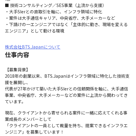
■ 技術コンサルティング／SES事業（上流から支援）

・大手SIerとの直取引を軸に、インフラ領域に特化

・案件は大手通信キャリア、中央省庁、大手メーカーなど

・下請けの一エンジニアではなく「主体的に動き、現場を変える
エンジニア」として動ける環境
株式会社BTS.Japanについて
仕事内容
【募集背景】

2018年の創業以来、BTS.Japanはインフラ領域に特化した技術支
援を展開し、

代表が27年かけて築いた大手SIerとの信頼関係を軸に、大手通信
事業、中央省庁、大手メーカーなどの案件に上流から関わってき
ています。
現在、クライアントから寄せられる案件に一緒に応えてくれる事
業成長のメンバーとして

「クライアントの一員として裁量を持ち、提案できるインフラエ
ンジニア」を募集しています！
