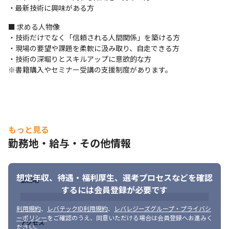
　１）大手通信キャリアでのインフラ関連プロジェクト

・最新技術に興味がある方
　２）中央省庁のデータベース設計・構築プロジェクト

　３）大手通信キャリア(1とは異なるキャリア)でのインフラ関連
■ 求める人物像

プロジェクト

・技術だけでなく「信頼される人間関係」を築ける方

　４）大手メーカーでのセキュリティ維持運用系プロジェクト
・現場の要望や課題を柔軟に汲み取り、自走できる方

・技術の深堀りとスキルアップに意欲的な方

※いずれも一次請けのため、エンドユーザーとの距離が近く、プ
※書籍購入やセミナー受講の支援制度があります。
ロジェクトによってはエンドユーザーとして動けることも特徴で
す。
もっと見る
勤務地・給与・その他情報
想定年収、待遇・福利厚生、
選考プロセスなどを確認
勤務地
するには会員登録が必要です
利用規約
、
レバテックID利用規約
、
レバレジーズグループ・プライバシ
ーポリシー
をご確認のうえ、同意いただける場合は会員登録へお進みく
アクセス
ださい。