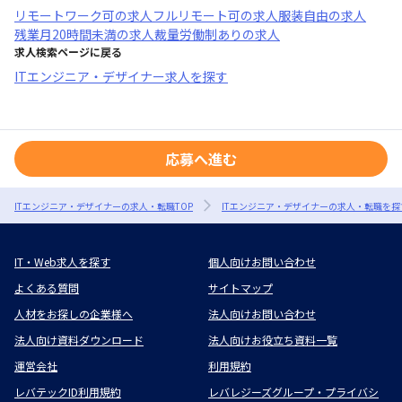
リモートワーク可
の求人
フルリモート可
の求人
服装自由
の求人
残業月20時間未満
の求人
裁量労働制あり
の求人
求人検索ページに戻る
ITエンジニア・デザイナー求人を探す
応募へ進む
ITエンジニア・デザイナーの求人・転職TOP
ITエンジニア・デザイナーの求人・転職を探
IT・Web求人を探す
個人向けお問い合わせ
よくある質問
サイトマップ
人材をお探しの企業様へ
法人向けお問い合わせ
法人向け資料ダウンロード
法人向けお役立ち資料一覧
運営会社
利用規約
レバテックID利用規約
レバレジーズグループ・プライバシ