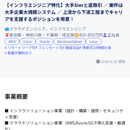
【インフラエンジニア特化】大手SIerと直取引 ／ 案件は
大手企業大規模システム ／ 上流から下流工程までキャリ
アを支援するポジションを用意！
クラウドエンジニア、インフラエンジニア
東京都・神奈川県・千葉県・埼玉県
450-850万円
正社員
AWS
Cisco
Oracle
WindowsServer
Linux
リモートワーク可
フルリモート可
服装自由
残業月20時間未満
裁量労働制あり
2026/6/26
更新
事業概要
■ インフラソリューション事業（設計・構築・運用・セキュリテ
ィ支援）

■ クラウドソリューション事業（AWS/Azure/GCP導入支援・最適
化）
