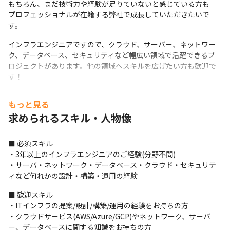
もちろん、まだ技術力や経験が足りていないと感じている方も

プロフェッショナルが在籍する弊社で成長していただきたいで
す。
インフラエンジニアですので、クラウド、サーバー、ネットワー
ク、データベース、セキュリティなど幅広い領域で活躍できるプ
ロジェクトがあります。他の領域へスキルを広げたい方も歓迎で
す！
【業務内容】

もっと見る
ご経験と希望に応じ、以下のようなフェーズから業務に携わって
求められるスキル・人物像
いただきます。

領域を変えてスキルを伸ばしたい方や、設計・構築の更に次のス
テップで活躍されたい方、歓迎です！
■ 必須スキル

・3年以上のインフラエンジニアのご経験(分野不問)

クラウド（AWS/Azure/GCP）環境での設計や構築
・サーバ・ネットワーク・データベース・クラウド・セキュリテ
ネットワークの提案、要件定義、設計、構築、テスト
ィなど何れかの設計・構築・運用の経験
セキュリティ設計、構築
Oracle等のデータベース設計、構築
■ 歓迎スキル

ベンダーコントロール、クライアント折衝
・ITインフラの提案/設計/構築/運用の経験をお持ちの方

・クラウドサービス(AWS/Azure/GCP)やネットワーク、サーバ
【プロジェクト例】

ー、データベースに関する知識をお持ちの方
