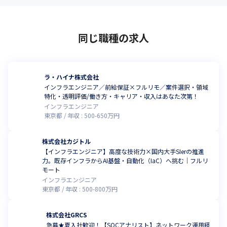
同じ職種の求人
ラ・ハイナ株式会社
インフラエンジニア／前給保証×フルリモ／案件選択・領域
特化・透明評価/働き方・キャリア・収入はあなた次第！
インフラエンジニア
東京都
年収 :
500
-
650
万円
株式会社カジトル
【インフラエンジニア】高度な技術力×国内大手SIerの推進
力。既存インフラからAI基盤・自動化（IaC）へ挑む｜フルリ
モート
インフラエンジニア
東京都
年収 :
500
-
800
万円
株式会社GRCS
急募★夏入社歓迎！【SOCアナリスト】ネットワーク運用経