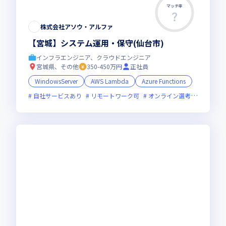
マッチ率
株式会社アソウ・アルファ
【宮城】システム運用・保守(仙台市)
インフラエンジニア、クラウドエンジニア
宮城県、その他
350-450万円
正社員
WindowsServer
AWS Lambda
Azure Functions
自社サービスあり
リモートワーク可
オンライン選考可
新規立