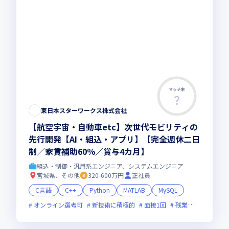
マッチ率
東日本スターワークス株式会社
【航空宇宙・自動車etc】次世代モビリティの
先行開発【AI・組込・アプリ】【完全週休二日
制／家賃補助60％／賞与4カ月】
組込・制御・汎用系エンジニア、システムエンジニア
宮城県、その他
320-600万円
正社員
C言語
C++
Python
MATLAB
MySQL
オンライン選考可
新技術に積極的
面接1回
残業月20時間未満