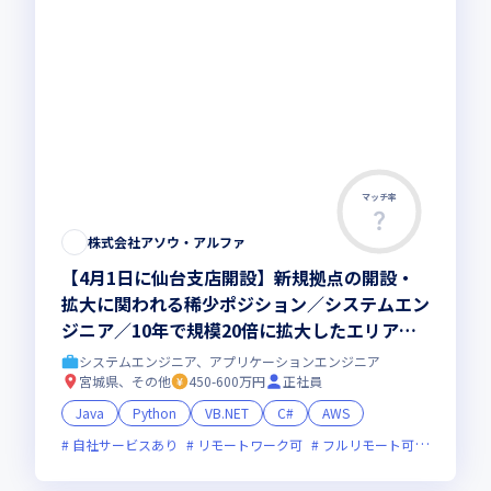
マッチ率
株式会社アソウ・アルファ
【4月1日に仙台支店開設】新規拠点の開設・
拡大に関われる稀少ポジション／システムエン
ジニア／10年で規模20倍に拡大したエリアあ
り／現年収考慮／伊達者の目線が活かせる／母
システムエンジニア、アプリケーションエンジニア
体は創業150年の安定基盤／現所属メンバーは
宮城県、その他
450-600万円
正社員
20名程でコミュニケーション取りやすい
Java
Python
VB.NET
C#
AWS
自社サービスあり
リモートワーク可
フルリモート可
オンライ