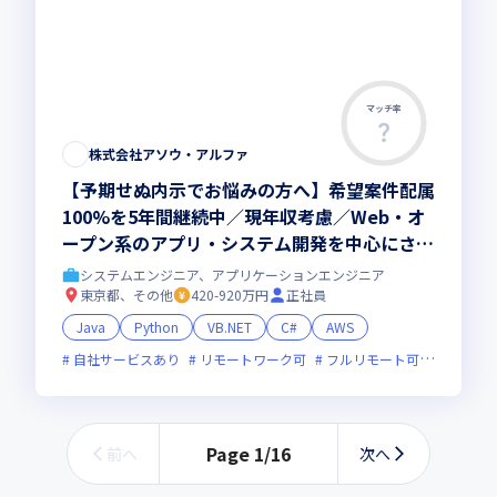
マッチ率
株式会社アソウ・アルファ
【予期せぬ内示でお悩みの方へ】希望案件配属
100%を5年間継続中／現年収考慮／Web・オ
ープン系のアプリ・システム開発を中心にさま
ざまな案件にチャレンジ／AI、クラウド、DX
システムエンジニア、アプリケーションエンジニア
など最先端案件多数
東京都、その他
420-920万円
正社員
Java
Python
VB.NET
C#
AWS
自社サービスあり
リモートワーク可
フルリモート可
オンライ
Page
1
/
16
前へ
次へ