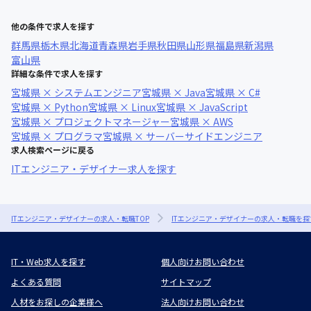
他の条件で求人を探す
群馬県
栃木県
北海道
青森県
岩手県
秋田県
山形県
福島県
新潟県
富山県
詳細な条件で求人を探す
宮城県 × システムエンジニア
宮城県 × Java
宮城県 × C#
宮城県 × Python
宮城県 × Linux
宮城県 × JavaScript
宮城県 × プロジェクトマネージャー
宮城県 × AWS
宮城県 × プログラマ
宮城県 × サーバーサイドエンジニア
求人検索ページに戻る
ITエンジニア・デザイナー求人を探す
ITエンジニア・デザイナーの求人・転職TOP
ITエンジニア・デザイナーの求人・転職を探
IT・Web求人を探す
個人向けお問い合わせ
よくある質問
サイトマップ
人材をお探しの企業様へ
法人向けお問い合わせ