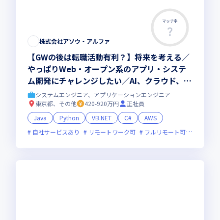
マッチ率
株式会社アソウ・アルファ
【GWの後は転職活動有利？】将来を考える／
やっぱりWeb・オープン系のアプリ・システ
ム開発にチャレンジしたい／AI、クラウド、D
Xなど最先端案件にも興味がある／現年収はキ
システムエンジニア、アプリケーションエンジニア
ープしたい／できる限り通勤時間は少ない方が
東京都、その他
420-920万円
正社員
いい／技術だけでなく人としても頼られる存在
Java
Python
VB.NET
C#
AWS
になりたい
自社サービスあり
リモートワーク可
フルリモート可
オンライ