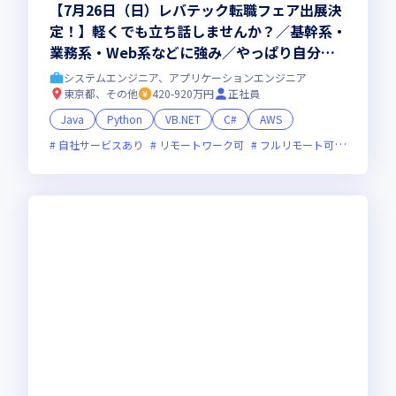
【7月26日（日）レバテック転職フェア出展決
定！】軽くでも立ち話しませんか？／基幹系・
業務系・Web系などに強み／やっぱり自分で
もシステム開発したい／AIとの共存／現年収は
システムエンジニア、アプリケーションエンジニア
キープしたい／できる限り通勤時間は少ない方
東京都、その他
420-920万円
正社員
がいい／技術だけでなく人としても頼られる存
Java
Python
VB.NET
C#
AWS
在になりたい／部活での交流もできると嬉しい
自社サービスあり
リモートワーク可
フルリモート可
オンライ
（ゲーム部、サッカー部、資産運用部、徒歩
部、地図部などメジャーなものからマニアック
なものまで）