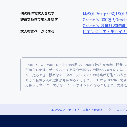
他の条件で求人を探す
MySQL
PostgreSQL
SQL 
詳細な条件で求人を探す
Oracle × 300万円
Orac
Oracle × 残業月20時
求人検索ページに戻る
ITエンジニア・デザイ
Oracleとは、Oracle Databaseの略で、Oracle社が19
が存在します。データベースを扱う仕事への転職をお考えの方は、そ
ムに対応でき、様々なデータベースシステムの構築が可能という点が挙
あると転職求人の選択肢も広がるでしょう。これからOracleに関する
応募する際には、大きなアピールポイントとなるでしょう。実務経験
ITエンジニア・デザイナーの求人・転職TOP
ITエン