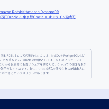
mazon Redshift
Amazon DynamoDB
00万円
Oracle × 東京都
Oracle × オンライン選考可
。同じRDBMSとして代表的なものには、MySQLやPostgreSQLなど
が重要です。Oracle の特徴としては、多くのプラットフォー
とから世界的にも高いシェアを誇るため、Oracleでの開発経験が
Rの取得がおすすめです。特に、Oracle製品を使う企業の転職求人に
ことができるというメリットがあります。