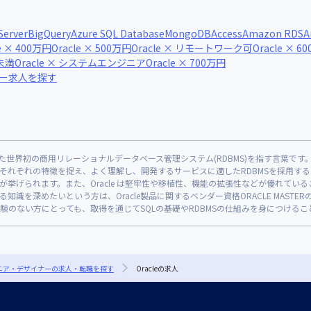
Server
BigQuery
Azure SQL Database
MongoDB
Access
Amazon RDS
A
le × 400万円
Oracle × 500万円
Oracle × リモートワーク可
Oracle × 6
間未満
Oracle × システムエンジニア
Oracle × 700万円
ナー求人を探す
79年に開発した世界初の商用リレーショナルデータベース管理システム(RDBMS)を指す言葉です
れぞれの特徴を捉え、よく理解し、開発するサービスに適したRDBMSを採用すること
げられます。また、Oracle は堅牢性や移植性、機能の拡張性などが優れているこ
知識を深めたいという方は、Oracle製品に関するベンダー資格ORACLE MASTE
のない方にとっても、取得を通じてSQLの基礎やRDBMSの仕組みを身につける
ジニア・デザイナーの求人・転職を探す
Oracleの求人