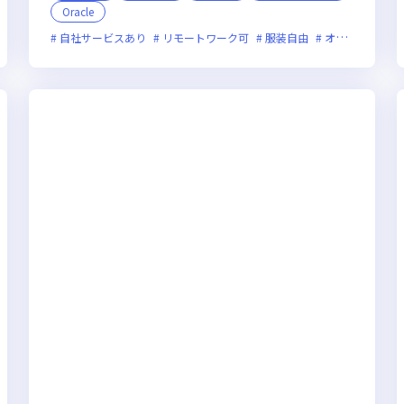
Oracle
新技術に積極的
自社サービスあり
残業月20時間未満
リモートワーク可
グローバル展開
服装自由
オンライン選考可
女性エンジ