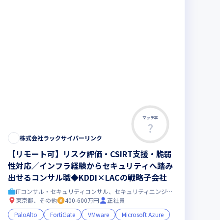
マッチ率
株式会社ラックサイバーリンク
【リモート可】リスク評価・CSIRT支援・脆弱
性対応／インフラ経験からセキュリティへ踏み
出せるコンサル職◆KDDI×LACの戦略子会社
ITコンサル・セキュリティコンサル、セキュリティエンジニア
東京都、その他
400-600万円
正社員
PaloAlto
FortiGate
VMware
Microsoft Azure