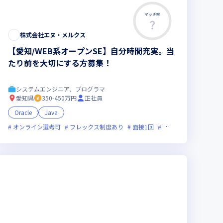
マッチ率
株式会社エヌ・メルクス
【愛知/WEB系オープンSE】自分時間充実。当
たり前を大切にする方募集！
システムエンジニア、プログラマ
愛知県
350-450万円
正社員
Oracle
Java
新技術に積極的
オンライン選考可
女性エンジニアが活躍中
フレックス制度あり
面接1回
残業月20時間未満