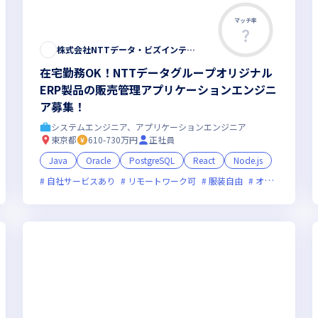
マッチ率
株式会社NTTデータ・ビズインテグラル
在宅勤務OK！NTTデータグループオリジナル
ERP製品の販売管理アプリケーションエンジニ
ア募集！
システムエンジニア、アプリケーションエンジニア
東京都
610-730万円
正社員
Java
Oracle
PostgreSQL
React
Node.js
自社サービスあり
女性エンジニアが活躍中
リモートワーク可
服装自由
オンライン選考可