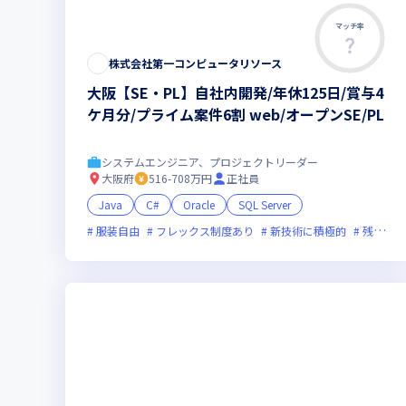
マッチ率
株式会社第一コンピュータリソース
大阪【SE・PL】自社内開発/年休125日/賞与4
ケ月分/プライム案件6割 web/オープンSE/PL
システムエンジニア、プロジェクトリーダー
大阪府
516-708万円
正社員
Java
C#
Oracle
SQL Server
服装自由
フレックス制度あり
新技術に積極的
残業月20時間未満