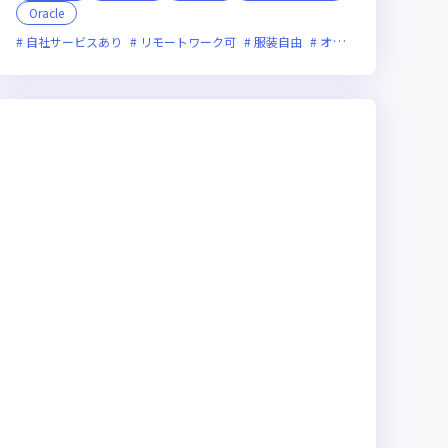
Oracle
ニアが活躍中
新技術に積極的
自社サービスあり
ベンチャー企業
リモートワーク可
残業月20時間未満
服装自由
オンライン選考可
女性エンジニアが
新