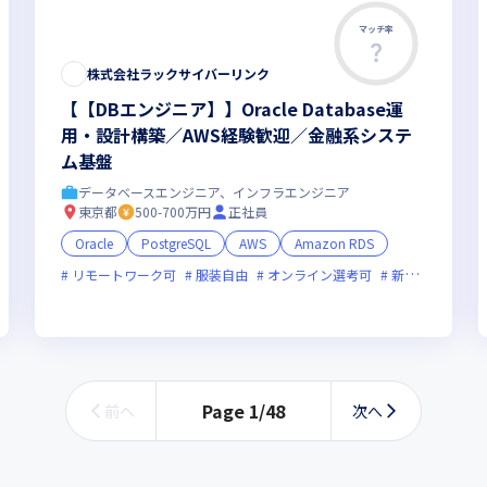
マッチ率
株式会社ラックサイバーリンク
【【DBエンジニア】】Oracle Database運
用・設計構築／AWS経験歓迎／金融系システ
ム基盤
データベースエンジニア、インフラエンジニア
東京都
500-700万円
正社員
Oracle
PostgreSQL
AWS
Amazon RDS
残業月20時間未満
リモートワーク可
裁量労働制あり
服装自由
オンライン選考可
新技術に積極的
Page
1
/
48
前へ
次へ