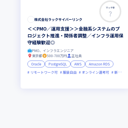
マッチ率
株式会社ラックサイバーリンク
＜＜PMO／運用支援＞＞金融系システムのプ
ロジェクト推進・関係者調整／インフラ運用保
守経験歓迎◎
PMO、インフラエンジニア
東京都
500-700万円
正社員
Oracle
PostgreSQL
AWS
Amazon RDS
リモートワーク可
服装自由
オンライン選考可
新技術に積極的