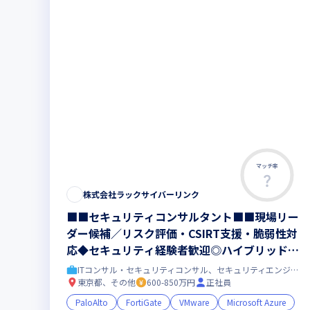
マッチ率
株式会社ラックサイバーリンク
■■セキュリティコンサルタント■■現場リー
ダー候補／リスク評価・CSIRT支援・脆弱性対
応◆セキュリティ経験者歓迎◎ハイブリッド勤
務｜株式会社ラックの戦略的事業会社
ITコンサル・セキュリティコンサル、セキュリティエンジニア
東京都、その他
600-850万円
正社員
PaloAlto
FortiGate
VMware
Microsoft Azure