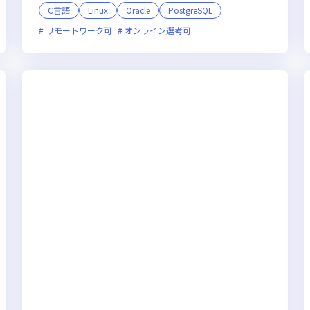
C言語
Linux
Oracle
PostgreSQL
ベンチャー企業
リモートワーク可
女性エンジニアが活躍中
オンライン選考可