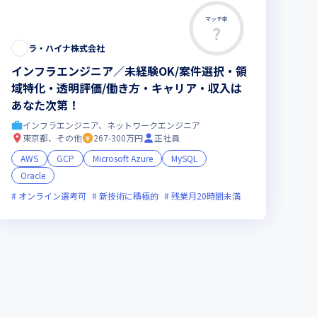
マッチ率
ラ・ハイナ株式会社
インフラエンジニア／未経験OK/案件選択・領
域特化・透明評価/働き方・キャリア・収入は
あなた次第！
インフラエンジニア、ネットワークエンジニア
東京都、その他
267-300万円
正社員
AWS
GCP
Microsoft Azure
MySQL
Oracle
残業月20時間未満
実務未経験歓迎
女性エンジニアが活躍中
裁量労働制
オンライン選考可
新技術に積極的
残業月20時間未満