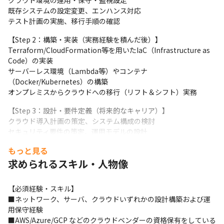
クラウド環境の運用・保守・監視設定 

既存システムの設定変更、エンハンス対応

テスト計画の実施、移行手順の確認
【Step 2：構築・実装（実務経験を積んだ後）】

Terraform/CloudFormation等を用いたIaC（Infrastructure as 
Code）の実装

サーバーレス環境（Lambda等）やコンテナ
（Docker/Kubernetes）の構築

オンプレミスからクラウドへの移行（リフト＆シフト）実務
【Step 3：設計・要件定義（将来的なキャリア）】

クラウド導入計画の策定、システム構成の検討

セキュリティ要件の策定、運用モデルの設計

顧客への技術提案、コンサルティング
もっと見る
求められるスキル・人物像
【必須経験・スキル】

■ネットワーク、サーバ、クラウドいずれかの設計構築および運
用保守経験

■AWS/Azure/GCP などのクラウドベンダーの資格保有をしている
