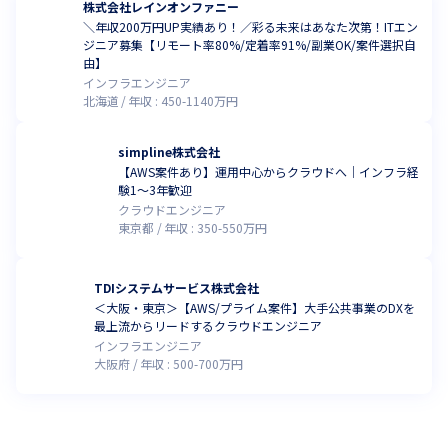
株式会社レインオンファニー
＼年収200万円UP実績あり！／彩る未来はあなた次第！ITエン
ジニア募集【リモート率80%/定着率91%/副業OK/案件選択自
由】
インフラエンジニア
北海道
年収 :
450
-
1140
万円
simpline株式会社
【AWS案件あり】運用中心からクラウドへ｜インフラ経
験1〜3年歓迎
クラウドエンジニア
東京都
年収 :
350
-
550
万円
TDIシステムサービス株式会社
＜大阪・東京＞【AWS/プライム案件】大手公共事業のDXを
最上流からリードするクラウドエンジニア
インフラエンジニア
大阪府
年収 :
500
-
700
万円