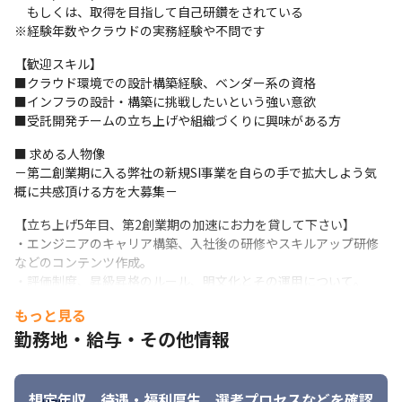
　もしくは、取得を目指して自己研鑽をされている

※経験年数やクラウドの実務経験や不問です
【歓迎スキル】

■クラウド環境での設計構築経験、ベンダー系の資格

■インフラの設計・構築に挑戦したいという強い意欲

■受託開発チームの立ち上げや組織づくりに興味がある方
■ 求める人物像

－第二創業期に入る弊社の新規SI事業を自らの手で拡大しよう気
概に共感頂ける方を大募集－
【立ち上げ5年目、第2創業期の加速にお力を貸して下さい】

・エンジニアのキャリア構築、入社後の研修やスキルアップ研修
などのコンテンツ作成。

・評価制度、昇級昇格のルール、明文化とその運用について。

・その他ルールやイベント企画等々。

もっと見る
まだまだやるべきことが沢山あります、ぜひお力、アイデアをお
勤務地・給与・その他情報
貸しください。
想定年収、待遇・福利厚生、
選考プロセスなどを確認