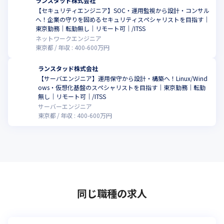
ランスタッド株式会社
【セキュリティエンジニア】SOC・運用監視から設計・コンサル
へ！企業の守りを固めるセキュリティスペシャリストを目指す｜
こ
東京勤務｜転勤無し｜リモート可｜/ITSS
ネットワークエンジニア
東京都
年収 :
400
-
600
万円
ランスタッド株式会社
【サーバエンジニア】運用保守から設計・構築へ！Linux/Wind
ows・仮想化基盤のスペシャリストを目指す｜東京勤務｜転勤
こ
無し｜リモート可｜/ITSS
サーバーエンジニア
東京都
年収 :
400
-
600
万円
同じ職種の求人