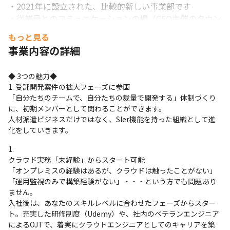
・2021年に設立された、比較的新しい事業部です

・従業員とのコミュニケーションの場（CEO主催のタウン
ホール）を設けたり、多様なバックグラウンド/ライフス
もっと見る
テージの社員が活躍できる仕組み（スーパーフレックス＆
事業内容の詳細
テレワーク制度）を整えたりしたことが評価され、2022
年に「働きがいのある会社」に認定されました

◆ 3つの魅力◆

・入社時研修へのカリキュラムへの組み込みや、就業規則
1. 受託開発案件の拡大フェーズに参画

にて同性カップルを通常の婚姻と同じ取り扱う取り組みを
「自分たちのチームで、自分たちの裁量で開発する」体制づくり
行い、LGBTQに関する企業評価指数「PRIDE指標」で最
に、初期メンバーとして関わることができます。

高レベルとなるゴールドを受賞しました

人材派遣ビジネスだけではなく、SIer機能を持った組織として進
・事業をボトムアップで提案することを目的とした、1日
化をしていきます。
CEO体験をはじめ、ユニークなイベントが多数あります

クラウド実務「未経験」からスタート可能

＜社員＞

「オンプレミスの経験はあるが、クラウドは触ったことがない」

・社員同士の意見交換や知識の共有が活発に行われてお
「運用監視のみで構築経験がない」・・・という方でも問題あり
り、さまざまなテーマでコミュニティが立ち上がっていま
ません。

す

入社後は、あなたのスキルレベルに合わせたフェーズからスター
ト。充実した研修制度（Udemy）や、社内のベテランエンジニア
・現在、エンジニアチームでは、上記のようなコミュニテ
によるOJTで、着実にクラウドエンジニアとしてのキャリアを築
ィづくりを行っている最中です
