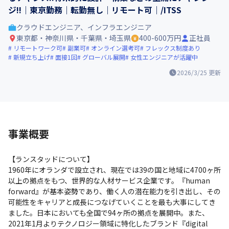
ジ!!｜東京勤務｜転勤無し｜リモート可｜/ITSS
クラウドエンジニア、インフラエンジニア
東京都・神奈川県・千葉県・埼玉県
400-600万円
正社員
リモートワーク可
副業可
オンライン選考可
フレックス制度あり
新規立ち上げ
面接1回
グローバル展開
女性エンジニアが活躍中
2026/3/25
更新
事業概要
【ランスタッドについて】

1960年にオランダで設立され、現在では39の国と地域に4700ヶ所
以上の拠点をもつ、世界的な人材サービス企業です。『human 
forward』が基本姿勢であり、働く人の潜在能力を引き出し、その
可能性をキャリアと成長につなげていくことを最も大事にしてき
ました。日本においても全国で94ヶ所の拠点を展開中。また、
2021年1月よりテクノロジー領域に特化したブランド『digital 