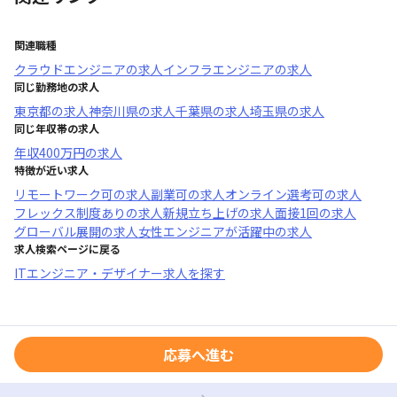
関連職種
クラウドエンジニア
の求人
インフラエンジニア
の求人
同じ勤務地の求人
東京都
の求人
神奈川県
の求人
千葉県
の求人
埼玉県
の求人
同じ年収帯の求人
年収
400万円
の求人
特徴が近い求人
リモートワーク可
の求人
副業可
の求人
オンライン選考可
の求人
フレックス制度あり
の求人
新規立ち上げ
の求人
面接1回
の求人
グローバル展開
の求人
女性エンジニアが活躍中
の求人
求人検索ページに戻る
ITエンジニア・デザイナー求人を探す
応募へ進む