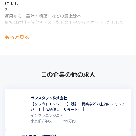
けます。
・20代、30代のメンバーが多いです

・グローバルな企業のため、約1/3の社員が外国籍です
運用から「設計・構築」などの最上流へ

（2023年4月現在）
最初は運用・保守やテストなどの工程からスタートしたとして
も、ずっとそこで止まることはありません。 案件の多くは大手企
業との上流案件であり、企画・要件定義・基本設計といった最上
もっと見る
流工程に関わるチャンスが豊富にあります 。将来的にはアーキテ
クトやテックリードを目指せる環境です。
この企業の他の求人
ランスタッド株式会社
【クラウドエンジニア】設計・構築などの上流にチャレン
ジ！！｜転勤無し｜リモート可｜
インフラエンジニア
東京都
年収 :
600
-
799
万円