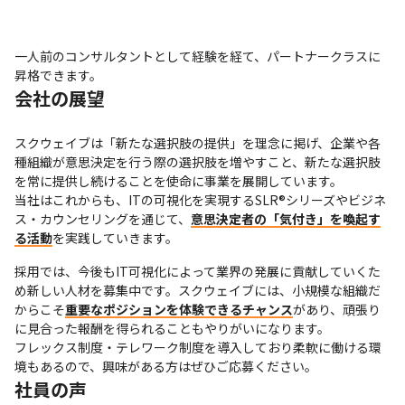
一人前のコンサルタントとして経験を経て、パートナークラスに
昇格できます。
会社の展望
スクウェイブは「新たな選択肢の提供」を理念に掲げ、企業や各
種組織が意思決定を行う際の選択肢を増やすこと、新たな選択肢
を常に提供し続けることを使命に事業を展開しています。

当社はこれからも、ITの可視化を実現するSLR®シリーズやビジネ
ス・カウンセリングを通じて、
意思決定者の「気付き」を喚起す
る活動
を実践していきます。
採用では、今後もIT可視化によって業界の発展に貢献していくた
め新しい人材を募集中です。スクウェイブには、小規模な組織だ
からこそ
重要なポジションを体験できるチャンス
があり、頑張り
に見合った報酬を得られることもやりがいになります。

フレックス制度・テレワーク制度を導入しており柔軟に働ける環
境もあるので、興味がある方はぜひご応募ください。
社員の声