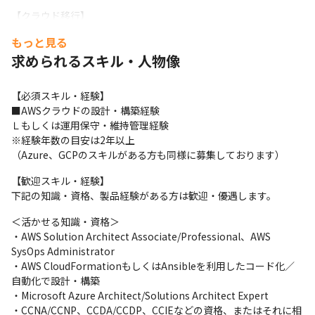
【クラウド移行】

オンプレミスからAWS移行時の「基盤変更の課題」「移行手段の
もっと見る
課題」「設計/作業の課題」を解決し、システム移行を支援します
求められるスキル・人物像
【その他】

単体テスト/結合テストなどの計画及び実施

【必須スキル・経験】

運用要件に対する運用設計、維持管理、保守、設定変更などのエ
■AWSクラウドの設計・構築経験

ンハンス対応
Ｌもしくは運用保守・維持管理経験

※経験年数の目安は2年以上

＜案件例＞

（Azure、GCPのスキルがある方も同様に募集しております）
・AWS/Azure/GCPなどを利用したクラウドデザイン・クラウドエ
ンジニア技術支援

【歓迎スキル・経験】

・Kubernetes/Docker/Serverlessなどを利用したフルスタックエ
下記の知識・資格、製品経験がある方は歓迎・優遇します。
ンジニア技術支援

・Ansible/Terraform/CloudFormation/Python/Jenkinsなど利
＜活かせる知識・資格＞

用した自動化・コード化技術支援

・AWS Solution Architect Associate/Professional、AWS 
・LGWAN/ZeroTrust/SASEなどNWサービスの設計・構築・維持
SysOps Administrator

管理技術支援

・AWS CloudFormationもしくはAnsibleを利用したコード化／
・オンプレミスからクラウド(AWS/Azure)へのリフト＆シフト技
自動化で設計・構築

術支援
・Microsoft Azure Architect/Solutions Architect Expert

・CCNA/CCNP、CCDA/CCDP、CCIEなどの資格、またはそれに相