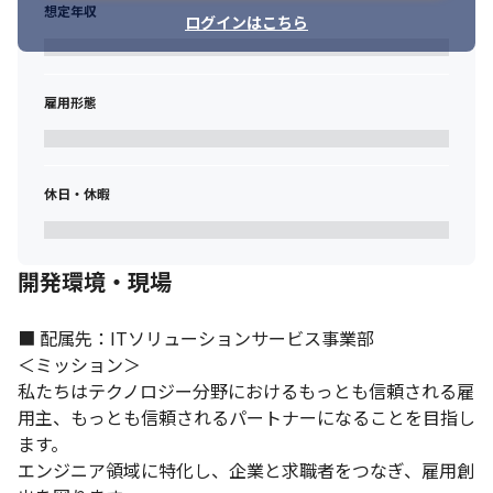
想定年収
・入社後に最大限の自身の力を発揮するためにも、まずはプライ
ログインはこちら
ベートを楽しんでいただきたいと考えています
■ この仕事の魅力、面白み

・2年～3年後にITインフラ業界の主流となることを予想されてい
雇用形態
る、AWSなどを用いたインフラのコード化（IaC）に関する案件に
携われます

・上記のような案件を含め、多様な案件を保有しているため、イ
休日・休暇
ンフラエンジニアとしての専門的なスキルを身につけ、市場価値
を高めることができます

・グローバルに展開している企業のため、英語力を活かせます

・エンジニアの組織は2021年に立ち上がったばかりのため、希望
開発環境・現場
があれば組織づくりにも挑戦可能です
■ 配属先：ITソリューションサービス事業部

＜ミッション＞

私たちはテクノロジー分野におけるもっとも信頼される雇
用主、もっとも信頼されるパートナーになることを目指し
ます。

エンジニア領域に特化し、企業と求職者をつなぎ、雇用創