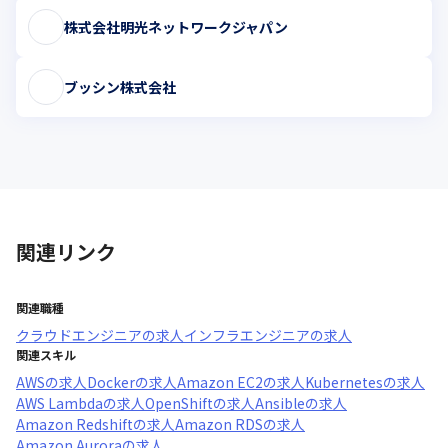
株式会社明光ネットワークジャパン
ブッシン株式会社
関連リンク
関連職種
クラウドエンジニア
の求人
インフラエンジニア
の求人
関連スキル
AWS
の求人
Docker
の求人
Amazon EC2
の求人
Kubernetes
の求人
AWS Lambda
の求人
OpenShift
の求人
Ansible
の求人
Amazon Redshift
の求人
Amazon RDS
の求人
Amazon Aurora
の求人