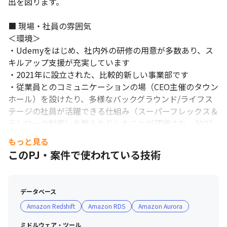
出を図ります。

■ 現場・社員の雰囲気

＜環境＞

・Udemyをはじめ、社内外の研修の用意が多数あり、ス
キルアップ支援が充実しています

・2021年に設立された、比較的新しい事業部です

・従業員とのコミュニケーションの場（CEO主催のタウン
ホール）を設けたり、多様なバックグラウンド/ライフス
テージの社員が活躍できる仕組み（スーパーフレックス＆
テレワーク制度）を整えたりしたことが評価され、2022
ライフステージに合わせた働き方を選択できるため、長く務める
年に「働きがいのある会社」に認定されました（Great 
もっと見る
ことができます。
Place to Work® Institute Japanより）。

このPJ・案件で使われている技術
・入社時研修へのカリキュラムへの組み込みや、就業規則
にて同性カップルを通常の婚姻と同じ取り扱う取り組みを
行い、LGBTQに関する企業評価指数「PRIDE指標」で最
データベース
高レベルとなるゴールドを受賞しました

Amazon Redshift
Amazon RDS
Amazon Aurora
・事業をボトムアップで提案することを目的とした、1日
CEO体験をはじめ、ユニークなイベントが多数あります

ミドルウェア・ツール