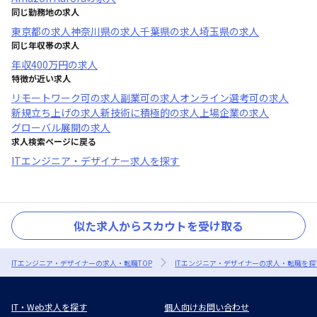
同じ勤務地の求人
東京都
の求人
神奈川県
の求人
千葉県
の求人
埼玉県
の求人
同じ年収帯の求人
年収
400万円
の求人
特徴が近い求人
リモートワーク可
の求人
副業可
の求人
オンライン選考可
の求人
新規立ち上げ
の求人
新技術に積極的
の求人
上場企業
の求人
グローバル展開
の求人
求人検索ページに戻る
ITエンジニア・デザイナー求人を探す
似た求人からスカウトを受け取る
ITエンジニア・デザイナーの求人・転職TOP
ITエンジニア・デザイナーの求人・転職を探
IT・Web求人を探す
個人向けお問い合わせ