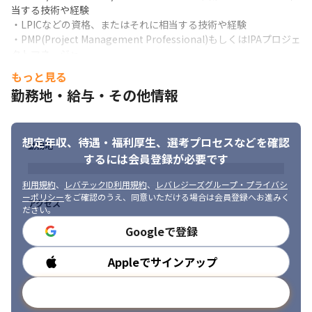
＜業務の進め方＞

当する技術や経験

1.前工程

・LPICなどの資格、またはそれに相当する技術や経験

・ウォーターフォールやアジャイル開発を採用しています

・PMP(Project Management Professional)もしくはIPAプロジェ
・案件によっては、プロジェクト単位で参画するものもあります

クトマネージャー

・大企業の開発チームの一員として、Amazon Snowflakeや
・クラウドデザイン経験
Redshiftを用いてデータサイエンスの基盤を構築する、専門的な
もっと見る
案件に携わるチャンスもあります
勤務地・給与・その他情報
＜製品経験＞

・IaaS及びPaaSクラウド(AWS/Azure/GCP)、SaaSクラウド
2.後工程

(Microsoft 365/Intune) 、SECaaS(Zscaler)

・維持管理、テクニカルサポートなどの案件がメインです

・コンテナ技術(Docker/Kubernetes/OpenShift)

想定年収、待遇・福利厚生、
選考プロセスなどを確認
・変更対応はアジャイル的に開発をすることが多いです
勤務地
・アプリケーション性能管理(Datadog/Splunk/New Relic)

するには会員登録が必要です
・ネットワーク(Cisco/FortiGate/Juniper/Paloalto)

※保有する案件は多岐にわたるため、それぞれのスキルや志向に
・仮想化基盤(VMware/Hyper-V)

合わせたものをお任せする予定です

利用規約
、
レバテックID利用規約
、
レバレジーズグループ・プライバシ
・仮想デスクトップ環境(Citrix/VMware Horizon/MicrosoftVDI)
※1プロジェクトにつき3名～10名程で、チームを組んで対応しま
ーポリシー
をご確認のうえ、同意いただける場合は会員登録へお進みく
アクセス
ださい。
す
■ 求める人物像

Googleで登録
・上流工程に挑戦したい方

＜入社後の流れ＞

・手を動かして作業をすることが好きな方

・必要な方には、OJTを用意しています

Appleでサインアップ
勤務時間
・新しいことにチャレンジしたい方
・UdemyやAWSについてなどの外部研修、社内のヒューマン研修
やエンジニア研修を受講することができます
メールアドレスで登録
＜入社前の準備＞
