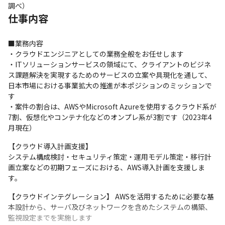
調べ）
仕事内容
■業務内容

・クラウドエンジニアとしての業務全般をお任せします

・ITソリューションサービスの領域にて、クライアントのビジネ
ス課題解決を実現するためのサービスの立案や具現化を通して、
日本市場における事業拡大の推進が本ポジションのミッションで
す

・案件の割合は、AWSやMicrosoft Azureを使用するクラウド系が
7割、仮想化やコンテナ化などのオンプレ系が3割です（2023年4
月現在）
【クラウド導入計画支援】

システム構成検討・セキュリティ策定・運用モデル策定・移行計
画立案などの初期フェーズにおける、AWS導入計画を支援しま
す。
【クラウドインテグレーション】 AWSを活用するために必要な基
本設計から、サーバ及びネットワークを含めたシステムの構築、
監視設定までを実施します