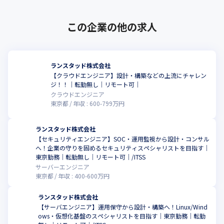
この企業の他の求人
ランスタッド株式会社
【クラウドエンジニア】設計・構築などの上流にチャレン
ジ！！｜転勤無し｜リモート可｜
クラウドエンジニア
東京都
年収 :
600
-
799
万円
ランスタッド株式会社
【セキュリティエンジニア】SOC・運用監視から設計・コンサル
へ！企業の守りを固めるセキュリティスペシャリストを目指す｜
東京勤務｜転勤無し｜リモート可｜/ITSS
サーバーエンジニア
東京都
年収 :
400
-
600
万円
ランスタッド株式会社
【サーバエンジニア】運用保守から設計・構築へ！Linux/Wind
ows・仮想化基盤のスペシャリストを目指す｜東京勤務｜転勤
こ