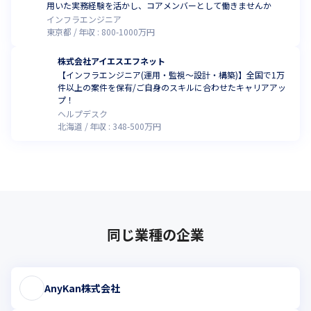
用いた実務経験を活かし、コアメンバーとして働きませんか
インフラエンジニア
東京都
年収 :
800
-
1000
万円
株式会社アイエスエフネット
【インフラエンジニア(運用・監視～設計・構築)】全国で1万
件以上の案件を保有/ご自身のスキルに合わせたキャリアアッ
プ！
ヘルプデスク
北海道
年収 :
348
-
500
万円
同じ業種の企業
AnyKan株式会社