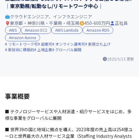
｜東京勤務/転勤なし/リモートワーク中心｜
クラウドエンジニア、インフラエンジニア
東京都・神奈川県・千葉県・埼玉県
450-600万円
正社員
AWS
Amazon EC2
AWS Lambda
Amazon RDS
Amazon Aurora
リモートワーク可
副業可
オンライン選考可
新規立ち上げ
新技術に積極的
上場企業
グローバル展開
2025/5/15
更新
事業概要
■ テクノロジーサービスや人材派遣・紹介サービスをはじめ、多
様な事業をグローバルに展開
■ 世界39の国と地域に拠点を構え、2023年度の売上高は254億ユ
ーロと世界最大の人材サービス企業（Staffing Industry Analysts