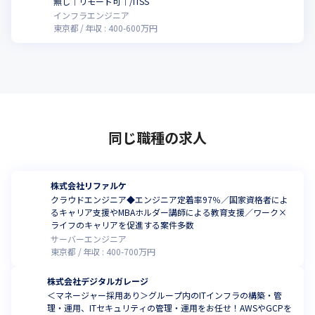
無し｜リモート可｜/ITSS
インフラエンジニア
東京都
年収 :
400
-
600
万円
同じ職種の求人
株式会社リファルケ
クラウドエンジニア◆エンジニア定着率97％／国家資格者によ
るキャリア支援やMBAホルダー講師による教育支援／ワーク×
ライフのキャリアを促進する案件多数
サーバーエンジニア
東京都
年収 :
400
-
700
万円
株式会社デジタルガレージ
＜マネージャー採用あり＞グループ内のITインフラの構築・管
理・運用、ITセキュリティの管理・運用をお任せ！AWSやGCPを