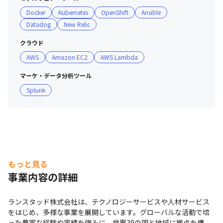
Docker
Kubernetes
OpenShift
Ansible
＜社員＞

Datadog
New Relic
・社員同士の意見交換や知識の共有が活発に行われてお
り、さまざまなテーマでコミュニティが立ち上がっていま
クラウド
す

AWS
Amazon EC2
AWS Lambda
・2024年11月現在、エンジニアチームでは、上記のよう
なコミュニティづくりを行っている最中です

マーケ・データ分析ツール
・20代、30代のメンバーが多いです（2024年11月時点）

Splunk
・グローバルな企業のため、約1/3の社員が外国籍です
（2023年4月現在）
社員同士の意見交換や知識共有が活発で、多様な社員コミュニテ
ィが形成されています。
もっと見る
事業内容の詳細
ランスタッド株式会社は、テクノロジーサービスや人材サービス
をはじめ、多様な事業を展開しています。グローバルな活動で培
った豊富な経験や実績を強みに、世界39の国と地域に拠点を構