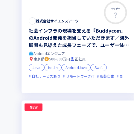
マッチ率
株式会社サイエンスアーツ
社会インフラの現場を支える『Buddycom』
のAndroid開発を担当していただきます／海外
展開も見据えた成長フェーズで、ユーザー体験
の向上に直接貢献できます
Androidエンジニア
東京都
500-800万円
正社員
Java
Kotlin
AndroidJava
Swift
自社サービスあり
リモートワーク可
服装自由
副業可
NEW