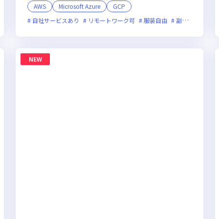
AWS
Microsoft Azure
GCP
新規立ち上げ
自社サービスあり
新技術に積極的
リモートワーク可
残業月20時間未満
服装自由
女性エンジニアが活躍中
副業可
オン
NEW