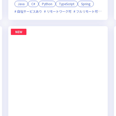
Java
C#
Python
TypeScript
Spring
オンライン選考可
自社サービスあり
フレックス制度あり
リモートワーク可
新規立ち上げ
フルリモート可
面接1回
ベンチャー
服装自由
NEW