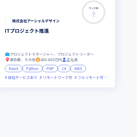
マッチ率
株式会社アーシャルデザイン
ITプロジェクト推進
プロジェクトマネージャー、プロジェクトリーダー
東京都、その他
480-800万円
正社員
React
Python
PHP
C#
AWS
間未満
残業月20時間未満
自社サービスあり
上場企業
グローバル展開
リモートワーク可
フルリモート可
服装自由
副業