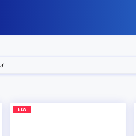
げ
NEW