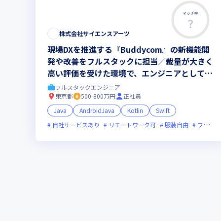
マッチ率
株式会社サイエンスアーツ
現場DXを推進する『Buddycom』の新機能開
発や改善をフルスタックに担当／裁量が大きく
高い評価を受けた環境で、エンジニアとして一
生役立つスキルが身につきます
フルスタックエンジニア
東京都
500-800万円
正社員
Java
AndroidJava
Kotlin
Swift
自社サービスあり
リモートワーク可
服装自由
フレックス制度あり