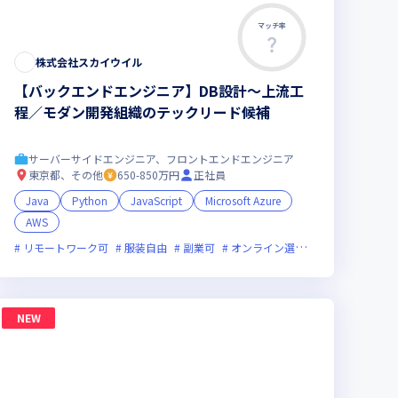
マッチ率
株式会社スカイウイル
【バックエンドエンジニア】DB設計〜上流工
程／モダン開発組織のテックリード候補
サーバーサイドエンジニア、フロントエンドエンジニア
東京都、その他
650-850万円
正社員
Java
Python
JavaScript
Microsoft Azure
AWS
月20時間未満
フレックス制度あり
上場企業
新規立ち上げ
グローバル展開
新技術に積極的
ベンチャー企業
リモートワーク可
服装自由
副業可
オンライン選考可
新規立ち上げ
NEW