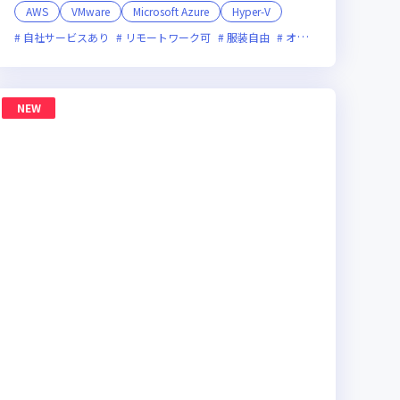
AWS
VMware
Microsoft Azure
Hyper-V
ライン選考可
自社サービスあり
新規立ち上げ
リモートワーク可
新技術に積極的
服装自由
面接1回
オンライン選考可
残業月20時間未満
新
NEW