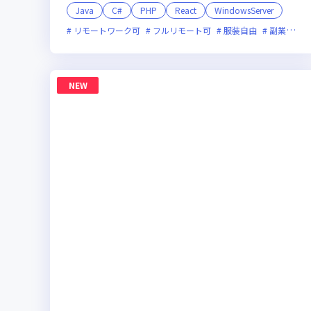
Java
C#
PHP
React
WindowsServer
リモートワーク可
フルリモート可
服装自由
副業可
NEW