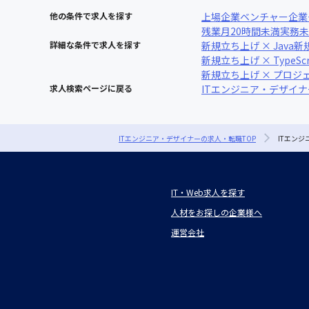
他の条件で求人を探す
上場企業
ベンチャー企業
残業月20時間未満
実務未
詳細な条件で求人を探す
新規立ち上げ × Java
新
新規立ち上げ × TypeScr
新規立ち上げ × プロジ
求人検索ページに戻る
ITエンジニア・デザイ
ITエンジニア・デザイナーの求人・転職TOP
ITエン
IT・Web求人を探す
人材をお探しの企業様へ
運営会社