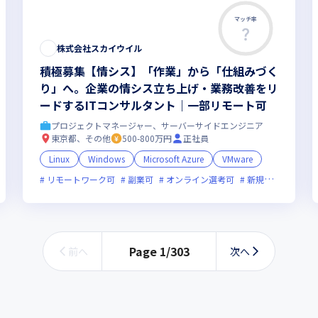
マッチ率
株式会社スカイウイル
積極募集【情シス】「作業」から「仕組みづく
り」へ。企業の情シス立ち上げ・業務改善をリ
ードするITコンサルタント｜一部リモート可
プロジェクトマネージャー、サーバーサイドエンジニア
東京都、その他
500-800万円
正社員
Linux
Windows
Microsoft Azure
VMware
リモートワーク可
新規立ち上げ
新技術に積極的
副業可
オンライン選考可
ベンチャー企業
新規立ち上げ
残業月20時
Page
1
/
303
前へ
次へ