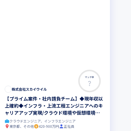
マッチ率
株式会社スカイウイル
【プライム案件・社内請負チーム】◆現年収以
上確約◆インフラ・上流工程エンジニアへのキ
ャリアアップ実現/クラウド環境や仮想環境プ
ロジェクトをチームで担当
クラウドエンジニア、インフラエンジニア
東京都、その他
420-900万円
正社員