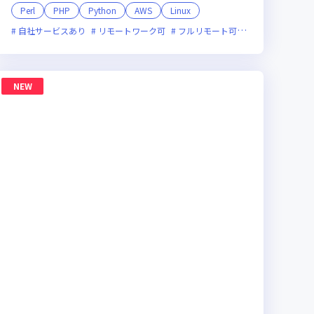
Perl
PHP
Python
AWS
Linux
企業
副業可
自社サービスあり
残業月20時間未満
オンライン選考可
リモートワーク可
フレックス制度あり
フルリモート可
新規立ち上げ
服装自由
新技術に
オン
NEW