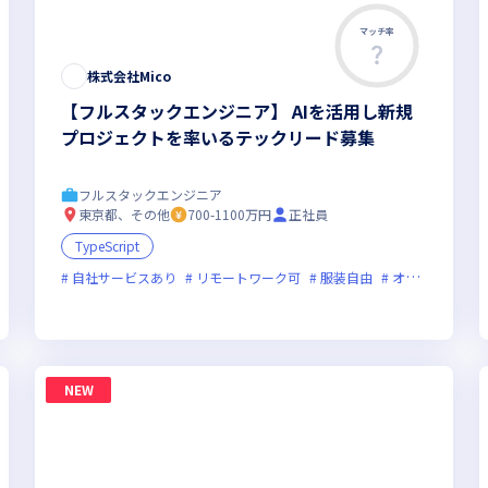
マッチ率
株式会社Mico
【フルスタックエンジニア】 AIを活用し新規
プロジェクトを率いるテックリード募集
フルスタックエンジニア
東京都、その他
700-1100万円
正社員
TypeScript
フレックス制度あり
自社サービスあり
新規立ち上げ
リモートワーク可
新技術に積極的
服装自由
ベンチャー企業
オンライン選考可
残業
NEW