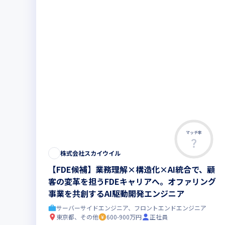
マッチ率
株式会社スカイウイル
【FDE候補】業務理解×構造化×AI統合で、顧
客の変革を担うFDEキャリアへ。オファリング
事業を共創するAI駆動開発エンジニア
サーバーサイドエンジニア、フロントエンドエンジニア
東京都、その他
600-900万円
正社員