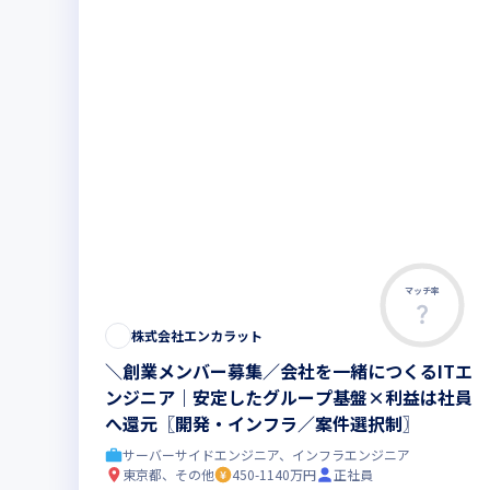
マッチ率
株式会社エンカラット
＼創業メンバー募集／会社を一緒につくるITエ
ンジニア｜安定したグループ基盤×利益は社員
へ還元〖開発・インフラ／案件選択制〗
サーバーサイドエンジニア、インフラエンジニア
東京都、その他
450-1140万円
正社員