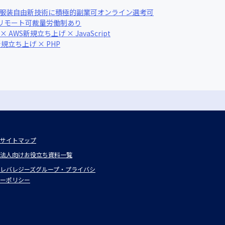
服装自由
新技術に積極的
副業可
オンライン選考可
リモート可
裁量労働制あり
× AWS
新規立ち上げ × JavaScript
規立ち上げ × PHP
サイトマップ
法人向けお役立ち資料一覧
レバレジーズグループ・プライバシ
ーポリシー