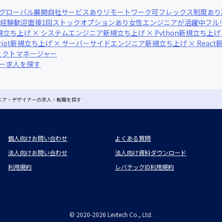
グローバル展開
自社サービスあり
リモートワーク可
フレックス制度あり
経験歓迎
面接1回
ストックオプションあり
女性エンジニアが活躍中
フル
規立ち上げ × システムエンジニア
新規立ち上げ × Python
新規立ち上げ 
ipt
新規立ち上げ × サーバーサイドエンジニア
新規立ち上げ × React
新
ェクトマネージャー
ナー求人を探す
ジニア・デザイナーの求人・転職を探す
個人向けお問い合わせ
よくある質問
法人向けお問い合わせ
法人向け資料ダウンロード
利用規約
レバテックID利用規約
©
2020-2026
Levtech Co., Ltd.