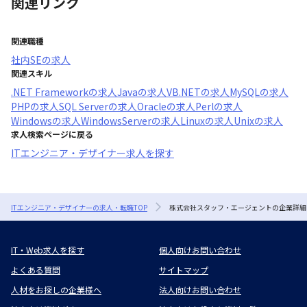
関連リンク
関連職種
社内SE
の求人
関連スキル
.NET Framework
の求人
Java
の求人
VB.NET
の求人
MySQL
の求人
PHP
の求人
SQL Server
の求人
Oracle
の求人
Perl
の求人
Windows
の求人
WindowsServer
の求人
Linux
の求人
Unix
の求人
求人検索ページに戻る
ITエンジニア・デザイナー求人を探す
ITエンジニア・デザイナーの求人・転職TOP
株式会社スタッフ・エージェントの企業詳細
IT・Web求人を探す
個人向けお問い合わせ
よくある質問
サイトマップ
人材をお探しの企業様へ
法人向けお問い合わせ