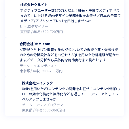
株式会社クルイト
アクティブユーザー数170万人以上！妊娠・子育てメディア『ま
まのて』におけるWebデザイン業務全般をお任せ／日本の子育て
メディア/アプリシェアNo.1を目指しませんか
UI・UXデザイナー
東京都
年収 :
600
-
720
万円
合同会社DMM.com
＜新規立ち上げ＞改善対象のKPIについての仮説立案・仮説検証
のための分析設計などをお任せ！SQLを用いた分析経験が活かせ
ます／データ分析から具体的な施策実行まで携われます
データサイエンティスト
東京都
年収 :
500
-
700
万円
株式会社メイテック
Unityを用いたVRコンテンツの開発をお任せ！コンテンツ制作フ
ローの効率化検討と標準化などを通して、エンジニアとしてレ
ベルアップしませんか
ゲームエンジンプログラマ
東京都
年収 :
530
-
960
万円