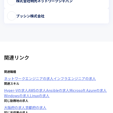
株式会社明光ネットワークジャパン
ブッシン株式会社
関連リンク
関連職種
ネットワークエンジニア
の求人
インフラエンジニア
の求人
関連スキル
Hyper-V
の求人
AWS
の求人
Ansible
の求人
Microsoft Azure
の求人
Windows
の求人
Linux
の求人
同じ勤務地の求人
大阪府
の求人
京都府
の求人
同じ年収帯の求人