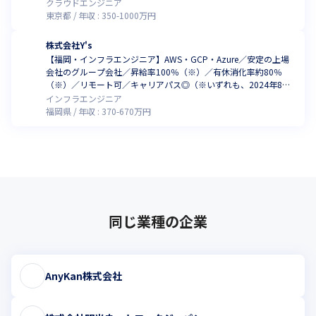
点）
クラウドエンジニア
東京都
年収 :
350
-
1000
万円
株式会社Y's
【福岡・インフラエンジニア】AWS・GCP・Azure／安定の上場
会社のグループ会社／昇給率100％（※）／有休消化率約80％
（※）／リモート可／キャリアパス◎（※いずれも、2024年8月
時点）
インフラエンジニア
福岡県
年収 :
370
-
670
万円
同じ業種の企業
AnyKan株式会社