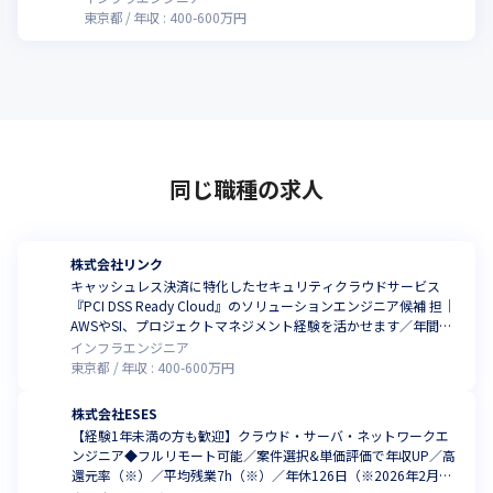
東京都
年収 :
400
-
600
万円
同じ職種の求人
株式会社リンク
キャッシュレス決済に特化したセキュリティクラウドサービス
『PCI DSS Ready Cloud』のソリューションエンジニア候補 担｜
AWSやSI、プロジェクトマネジメント経験を活かせます／年間休
日128日以上
インフラエンジニア
東京都
年収 :
400
-
600
万円
株式会社ESES
【経験1年未満の方も歓迎】クラウド・サーバ・ネットワークエ
ンジニア◆フルリモート可能／案件選択&単価評価で年収UP／高
還元率（※）／平均残業7h（※）／年休126日（※2026年2月時