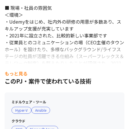
■ 現場・社員の雰囲気

＜環境＞

・Udemyをはじめ、社内外の研修の用意が多数あり、ス
キルアップ支援が充実しています

・2021年に設立された、比較的新しい事業部です

・従業員とのコミュニケーションの場（CEO主催のタウン
ホール）を設けたり、多様なバックグラウンド/ライフス
テージの社員が活躍できる仕組み（スーパーフレックス＆
テレワーク制度）を整えたりしたことが評価され、2022
年に「働きがいのある会社」に認定されました

もっと見る
・入社時研修へのカリキュラムへの組み込みや、就業規則
このPJ・案件で使われている技術
にて同性カップルを通常の婚姻と同じ取り扱う取り組みを
行い、LGBTQに関する企業評価指数「PRIDE指標」で最
高レベルとなるゴールドを受賞しました

ミドルウェア・ツール
・事業をボトムアップで提案することを目的とした、1日
Hyper-V
Ansible
CEO体験をはじめ、ユニークなイベントが多数あります

クラウド
＜社員＞
