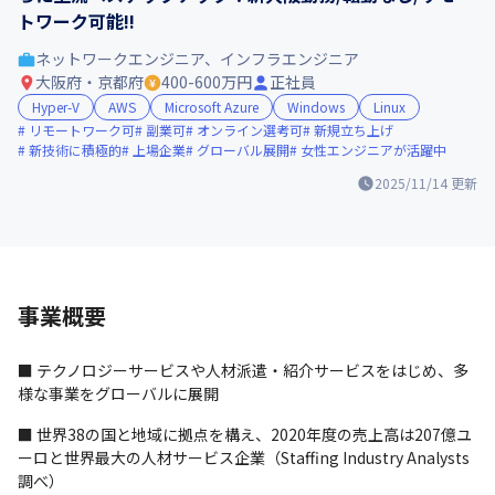
トワーク可能!!
ネットワークエンジニア、インフラエンジニア
大阪府・京都府
400-600万円
正社員
Hyper-V
AWS
Microsoft Azure
Windows
Linux
リモートワーク可
副業可
オンライン選考可
新規立ち上げ
新技術に積極的
上場企業
グローバル展開
女性エンジニアが活躍中
2025/11/14
更新
事業概要
■ テクノロジーサービスや人材派遣・紹介サービスをはじめ、多
様な事業をグローバルに展開
■ 世界38の国と地域に拠点を構え、2020年度の売上高は207億ユ
ーロと世界最大の人材サービス企業（Staffing Industry Analysts
調べ）