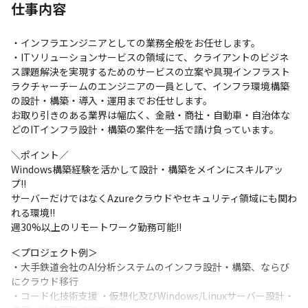
仕事内容
・インフラエンジニアとしての業務全般をお任せします。

・ITソリューションサービスの領域にて、クライアントのビジネ
ス課題解決を実現するためのサービスの立案や具現インフラスト
ラクチャーチームのエンジニアの一員として、インフラ環境構築
の設計・構築・導入・運用までお任せします。

お取り引きのある業界は幅広く、金融・商社・自動車・自治体な
どのITインフラ設計・構築の案件を一括で請け負っています。
＼ポイント／

Windows構築経験を活かして設計・構築をメインにスキルアッ
プ!!　

サーバーだけではなくAzureクラウドやセキュリティ領域にも関わ
れる環境!!

週30%以上のリモートワーク勤務可能!!
＜プロジェクト例＞

・大手鉄道会社のAI分析システムのインフラ設計・構築、ならび
にクラウド移行

・コード化技術支援 ・仮想化及びWindows/Linuxサーバー設計・