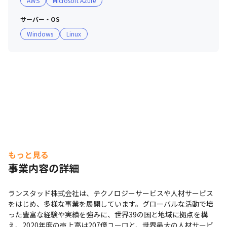
AWS
Microsoft Azure
・社員同士の意見交換や知識の共有が活発に行われてお
り、さまざまなテーマでコミュニティが立ち上がっていま
サーバー・OS
す

Windows
Linux
・現在、エンジニアチームでは、上記のようなコミュニテ
ィづくりを行っている最中です

・20代、30代のメンバーが多いです

・グローバルな企業のため、約1/3の社員が外国籍です
（2023年4月現在）
もっと見る
事業内容の詳細
ランスタッド株式会社は、テクノロジーサービスや人材サービス
をはじめ、多様な事業を展開しています。グローバルな活動で培
った豊富な経験や実績を強みに、世界39の国と地域に拠点を構
え、2020年度の売上高は207億ユーロと、世界最大の人材サービ