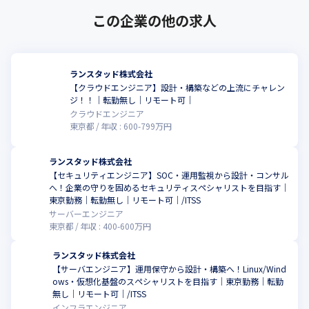
この企業の他の求人
ランスタッド株式会社
【クラウドエンジニア】設計・構築などの上流にチャレン
ジ！！｜転勤無し｜リモート可｜
クラウドエンジニア
東京都
年収 :
600
-
799
万円
ランスタッド株式会社
【セキュリティエンジニア】SOC・運用監視から設計・コンサル
へ！企業の守りを固めるセキュリティスペシャリストを目指す｜
東京勤務｜転勤無し｜リモート可｜/ITSS
サーバーエンジニア
東京都
年収 :
400
-
600
万円
ランスタッド株式会社
【サーバエンジニア】運用保守から設計・構築へ！Linux/Wind
ows・仮想化基盤のスペシャリストを目指す｜東京勤務｜転勤
こ
無し｜リモート可｜/ITSS
インフラエンジニア