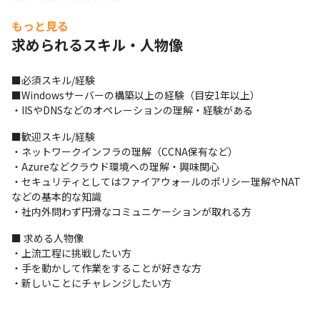
構築・維持管理技術支援

・LGWAN/ZeroTrust/SASEなどNWサービスの設計・構築・維持
もっと見る
管理技術支援

求められるスキル・人物像
・オンプレミスからクラウド(AWS/Azure)へのリフト＆シフト技
術支援

・VMwareなどの仮想環境における設計・構築・維持管理技術支援

■必須スキル/経験

・Cisco/F5/A10/Fortinet/PaloAltoなどNW機器の設計・構築・維
■Windowsサーバーの構築以上の経験（目安1年以上）

持管理技術支援 　　…など
・IISやDNSなどのオペレーションの理解・経験がある
■歓迎スキル/経験

・ネットワークインフラの理解（CCNA保有など）

・Azureなどクラウド環境への理解・興味関心

・セキュリティとしてはファイアウォールのポリシー理解やNAT
などの基本的な知識

・社内外問わず円滑なコミュニケーションが取れる方
■ 求める人物像

・上流工程に挑戦したい方

・手を動かして作業をすることが好きな方

・新しいことにチャレンジしたい方