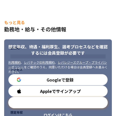
もっと見る
勤務地・給与・その他情報
想定年収、待遇・福利厚生、
選考プロセスなどを確認
勤務地
するには会員登録が必要です
利用規約
、
レバテックID利用規約
、
レバレジーズグループ・プライバシ
ーポリシー
をご確認のうえ、同意いただける場合は会員登録へお進みく
アクセス
ださい。
Googleで登録
Appleでサインアップ
勤務時間
メールアドレスで登録
想定年収
ログインはこちら