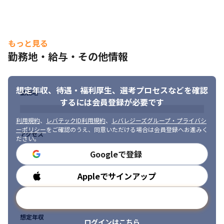
もっと見る
勤務地・給与・その他情報
想定年収、待遇・福利厚生、
選考プロセスなどを確認
勤務地
するには会員登録が必要です
利用規約
、
レバテックID利用規約
、
レバレジーズグループ・プライバシ
ーポリシー
をご確認のうえ、同意いただける場合は会員登録へお進みく
アクセス
ださい。
Googleで登録
Appleでサインアップ
勤務時間
メールアドレスで登録
想定年収
ログインはこちら