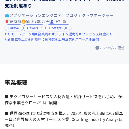
支援制度あり
アプリケーションエンジニア、プロジェクトマネージャー
東京都
550-700万円
正社員
Laravel
CakePHP
PostgreSQL
リモートワーク可
副業可
オンライン選考可
フレックス制度あり
新規立ち上げ
新技術に積極的
上場企業
グローバル展開
2025/5/22
更新
事業概要
■ テクノロジーサービスや人材派遣・紹介サービスをはじめ、多
様な事業をグローバルに展開
■ 世界38の国と地域に拠点を構え、2020年度の売上高は207億ユ
ーロと世界最大の人材サービス企業（Staffing Industry Analysts
調べ）