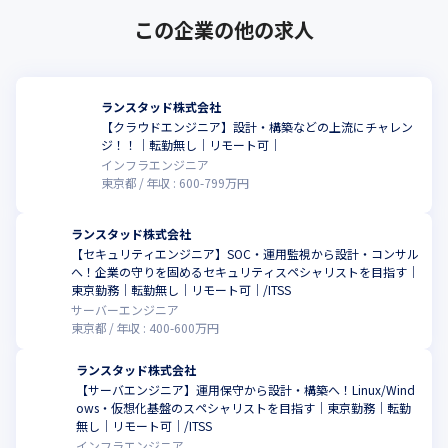
この企業の他の求人
ランスタッド株式会社
【クラウドエンジニア】設計・構築などの上流にチャレン
ジ！！｜転勤無し｜リモート可｜
インフラエンジニア
東京都
年収 :
600
-
799
万円
ランスタッド株式会社
【セキュリティエンジニア】SOC・運用監視から設計・コンサル
へ！企業の守りを固めるセキュリティスペシャリストを目指す｜
東京勤務｜転勤無し｜リモート可｜/ITSS
サーバーエンジニア
東京都
年収 :
400
-
600
万円
ランスタッド株式会社
【サーバエンジニア】運用保守から設計・構築へ！Linux/Wind
ows・仮想化基盤のスペシャリストを目指す｜東京勤務｜転勤
こ
無し｜リモート可｜/ITSS
インフラエンジニア