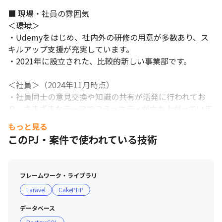
■ 現場・社員の雰囲気

＜環境＞

・Udemyをはじめ、社内外の研修の用意が多数あり、ス
キルアップ支援が充実しています。

・2021年に設立された、比較的新しい事業部です。

＜社員＞（2024年11月時点）

・社員同士の意見交換や知識の共有が活発に行われてお
り、さまざまなテーマでコミュニティが立ち上がっていま
す

もっと見る
・現在、エンジニアチームでは、上記のようなコミュニテ
このPJ・案件で使われている技術
ィづくりを行っている最中です

・20代、30代のメンバーが多いです

・グローバルな企業のため、約1/3の社員が外国籍です
フレームワーク・ライブラリ
（2023年11月現在）
Laravel
CakePHP
データベース