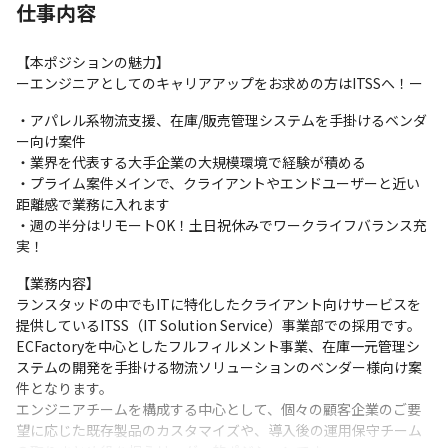
仕事内容
【本ポジションの魅力】

ーエンジニアとしてのキャリアアップをお求めの方はITSSへ！ー
・アパレル系物流支援、在庫/販売管理システムを手掛けるベンダ
ー向け案件

・業界を代表する大手企業の大規模環境で経験が積める

・プライム案件メインで、クライアントやエンドユーザーと近い
距離感で業務に入れます

・週の半分はリモートOK！土日祝休みでワークライフバランス充
実！
【業務内容】

ランスタッドの中でもITに特化したクライアント向けサービスを
提供しているITSS（IT Solution Service）事業部での採用です。

ECFactoryを中心としたフルフィルメント事業、在庫一元管理シ
ステムの開発を手掛ける物流ソリューションのベンダー様向け案
件となります。

エンジニアチームを構成する中心として、個々の顧客企業のご要
望に応じた既存製品のカスタマイズや、導入後の運用保守チーム