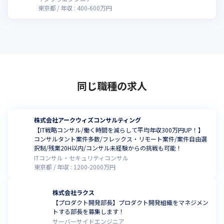
東京都
年収 :
400
-
600
万円
同じ職種の求人
株式会社アークウィズコンサルティング
【IT戦略コンサル/働く時間を減らして平均年収300万円UP！】
コンサルタント案件多数/フレックス・リモート案件/案件自由選
択制/残業20H以内/コンサル未経験からの挑戦も可能！
ITコンサル・セキュリティコンサル
東京都
年収 :
1200
-
2000
万円
株式会社ラクス
【プロダクト開発部長】プロダクト開発組織をマネジメン
トする部長を募集します！
サーバーサイドエンジニア