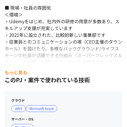
■ 現場・社員の雰囲気

＜環境＞

・Udemyをはじめ、社内外の研修の用意が多数あり、ス
キルアップ支援が充実しています

・2021年に設立された、比較的新しい事業部です

・従業員とのコミュニケーションの場（CEO主催のタウン
ホール）を設けたり、多様なバックグラウンド/ライフス
テージの社員が活躍できる仕組み（スーパーフレックス＆
テレワーク制度）を整えたりしたことが評価され、2022
年に「働きがいのある会社」に認定されました

もっと見る
・入社時研修へのカリキュラムへの組み込みや、就業規則
このPJ・案件で使われている技術
にて同性カップルを通常の婚姻と同じ取り扱う取り組みを
行い、LGBTQに関する企業評価指数「PRIDE指標」で最
高レベルとなるゴールドを受賞しました

クラウド
・事業をボトムアップで提案することを目的とした、1日
AWS
Microsoft Azure
CEO体験をはじめ、ユニークなイベントが多数あります

サーバー・OS
＜社員＞
