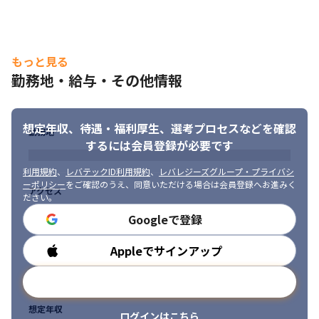
もっと見る
勤務地・給与・その他情報
想定年収、待遇・福利厚生、
選考プロセスなどを確認
勤務地
するには会員登録が必要です
利用規約
、
レバテックID利用規約
、
レバレジーズグループ・プライバシ
ーポリシー
をご確認のうえ、同意いただける場合は会員登録へお進みく
アクセス
ださい。
Googleで登録
Appleでサインアップ
勤務時間
メールアドレスで登録
想定年収
ログインはこちら