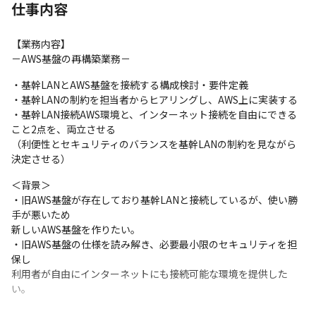
仕事内容
【業務内容】

－AWS基盤の再構築業務－
・基幹LANとAWS基盤を接続する構成検討・要件定義

・基幹LANの制約を担当者からヒアリングし、AWS上に実装する

・基幹LAN接続AWS環境と、インターネット接続を自由にできる
こと2点を、両立させる

（利便性とセキュリティのバランスを基幹LANの制約を見ながら
決定させる）
＜背景＞

・旧AWS基盤が存在しており基幹LANと接続しているが、使い勝
手が悪いため

新しいAWS基盤を作りたい。

・旧AWS基盤の仕様を読み解き、必要最小限のセキュリティを担
保し

利用者が自由にインターネットにも接続可能な環境を提供した
い。