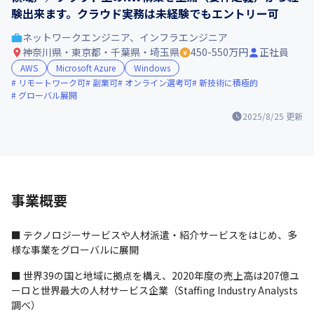
験出来ます。クラウド実務は未経験でもエントリー可
ネットワークエンジニア、インフラエンジニア
神奈川県・東京都・千葉県・埼玉県
450-550万円
正社員
AWS
Microsoft Azure
Windows
リモートワーク可
副業可
オンライン選考可
新技術に積極的
グローバル展開
2025/8/25
更新
事業概要
■ テクノロジーサービスや人材派遣・紹介サービスをはじめ、多
様な事業をグローバルに展開
■ 世界39の国と地域に拠点を構え、2020年度の売上高は207億ユ
ーロと世界最大の人材サービス企業（Staffing Industry Analysts
調べ）