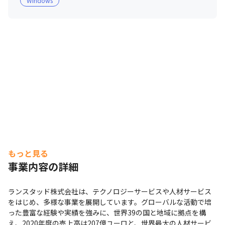
Windows
・社員同士の意見交換や知識の共有が活発に行われてお
り、さまざまなテーマでコミュニティが立ち上がっていま
す

・現在、エンジニアチームでは、上記のようなコミュニテ
ィづくりを行っている最中です

・20代、30代のメンバーが多いです

・グローバルな企業のため、約1/3の社員が外国籍です
（2023年4月現在）
もっと見る
事業内容の詳細
ランスタッド株式会社は、テクノロジーサービスや人材サービス
をはじめ、多様な事業を展開しています。グローバルな活動で培
った豊富な経験や実績を強みに、世界39の国と地域に拠点を構
え、2020年度の売上高は207億ユーロと、世界最大の人材サービ