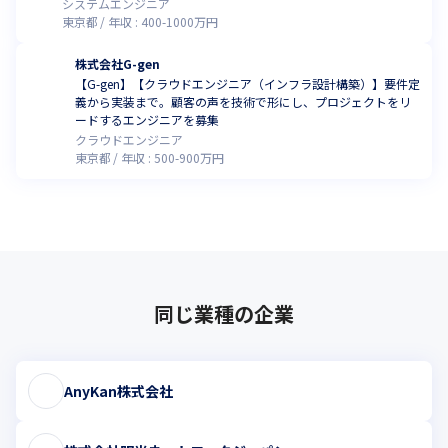
で成長を実感！副業OK！
システムエンジニア
東京都
年収 :
400
-
1000
万円
株式会社G-gen
【G-gen】【クラウドエンジニア（インフラ設計構築）】要件定
義から実装まで。顧客の声を技術で形にし、プロジェクトをリ
ードするエンジニアを募集
クラウドエンジニア
東京都
年収 :
500
-
900
万円
同じ業種の企業
AnyKan株式会社