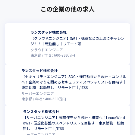
この企業の他の求人
ランスタッド株式会社
【クラウドエンジニア】設計・構築などの上流にチャレン
ジ！！｜転勤無し｜リモート可｜
クラウドエンジニア
東京都
年収 :
600
-
799
万円
ランスタッド株式会社
【セキュリティエンジニア】SOC・運用監視から設計・コンサル
へ！企業の守りを固めるセキュリティスペシャリストを目指す｜
東京勤務｜転勤無し｜リモート可｜/ITSS
サーバーエンジニア
東京都
年収 :
400
-
600
万円
ランスタッド株式会社
【サーバエンジニア】運用保守から設計・構築へ！Linux/Wind
ows・仮想化基盤のスペシャリストを目指す｜東京勤務｜転勤
こ
無し｜リモート可｜/ITSS
サーバーエンジニア