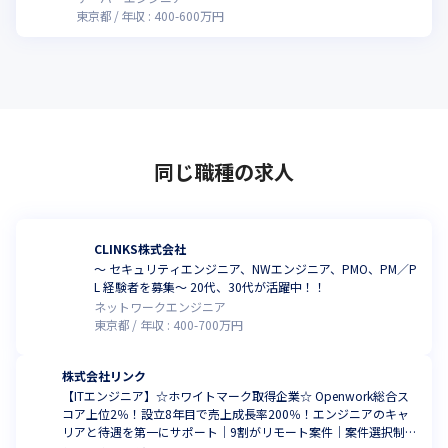
東京都
年収 :
400
-
600
万円
同じ職種の求人
CLINKS株式会社
～ セキュリティエンジニア、NWエンジニア、PMO、PM／P
L 経験者を募集～ 20代、30代が活躍中！！
ネットワークエンジニア
東京都
年収 :
400
-
700
万円
株式会社リンク
【ITエンジニア】☆ホワイトマーク取得企業☆ Openwork総合ス
コア上位2％！設立8年目で売上成長率200％！エンジニアのキャ
リアと待遇を第一にサポート｜9割がリモート案件｜案件選択制度