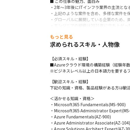
■ この仕事の魅力、面白み

・2年～3年後にITインフラ業界の主流とな
・上記のような案件を含め、多様な案件を保
・グローバルに展開している企業のため、英
・エンジニアの組織は2021年に立ち上が
もっと見る
求められるスキル・人物像
【必須スキル・経験】

■Azureクラウド環境の構築経験（経験年数
※ビジネスレベル以上の日本語力を要する
【歓迎スキル・経験】

下記の知識・資格、製品経験がある方は歓
＜活かせる知識・資格＞

・Microsoft365 Fundamentals(MS-900)

・Microsoft365 Administrator Expert(MS-
・Azure Fundamentals(AZ-900)

・Azure Administrator Associate(AZ-104)
・Azure Solutions Architect Expert(AZ-30