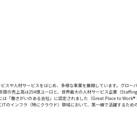
ービスや人材サービスをはじめ、多様な事業を展開しています。グロー
の売上高は254億ユーロと、世界最大の人材サービス企業（Staffing Ind
がいのある会社」に認定されました（Great Place to Work® Insti
にITのインフラ（特にクラウド）領域において、第一線で活躍するため