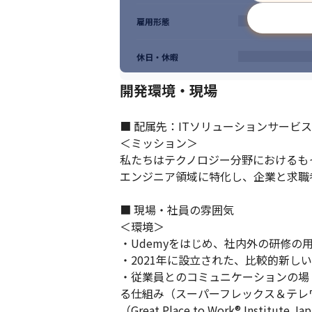
雇用形態
休日・休暇
開発環境・現場
■ 配属先：ITソリューションサービス
＜ミッション＞

私たちはテクノロジー分野におけるも
エンジニア領域に特化し、企業と求職
■ 現場・社員の雰囲気

＜環境＞

・Udemyをはじめ、社内外の研修の
・2021年に設立された、比較的新しい
・従業員とのコミュニケーションの場
る仕組み（スーパーフレックス＆テレ
（Great Place to Work® Institute 