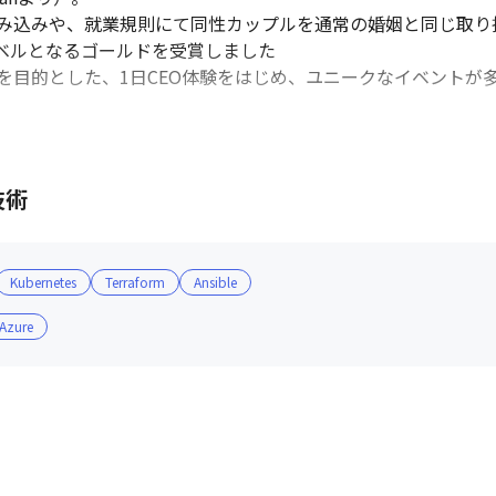
み込みや、就業規則にて同性カップルを通常の婚姻と同じ取り扱
レベルとなるゴールドを受賞しました

目的とした、1日CEO体験をはじめ、ユニークなイベントが多
活発に行われており、さまざまなテーマでコミュニティが立ち上
ームでは、上記のようなコミュニティづくりを行っている最中です

技術
024年11月時点）

員が外国籍です（2023年4月現在）
Kubernetes
Terraform
Ansible
 Azure