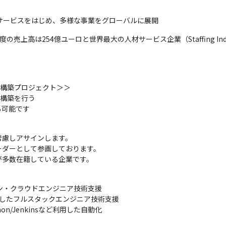
サービスをはじめ、多様な事業をグローバルに展開
売上高は254億ユーロと世界最大の人材サービス企業（Staffing Industr
・構築プロジェクト＞＞

構築を行う

も可能です
慮しアサインします。

ダーとして参画しております。

が多数在籍している企業です。
イン・クラウドエンジニア技術支援

sなどを利用したフルスタックエンジニア技術支援

/Python/Jenkinsなど利用した自動化