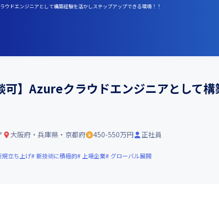
reクラウドエンジニアとして構築経験を活かしステップアップできる環境！！
可】Azureクラウドエンジニアとして
ア
大阪府・兵庫県・京都府
450-550万円
正社員
新規立ち上げ
新技術に積極的
上場企業
グローバル展開