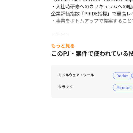
・入社時研修へのカリキュラムへの組
企業評価指数「PRIDE指標」で最高
・事業をボトムアップで提案することを
＜社員＞

・社員同士の意見交換や知識の共有が
もっと見る
・2024年11月現在、エンジニアチ
このPJ・案件で使われている
・20代、30代のメンバーが多いです（2
・グローバルな企業のため、約1/3の社
ミドルウェア・ツール
Docker
クラウド
Microsoft