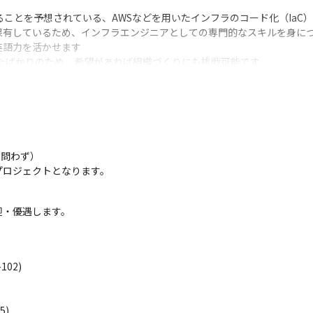
ることを予想されている、AWSなどを用いたインフラのコード化（IaC）
有しているため、インフラエンジニアとしての専門的なスキルを身につ
語力を活かせます

ったばかりのため、希望があれば組織づくりにも挑戦可能です
問わず）

プロジェクトとなります。
迎・優遇します。
102)



5)