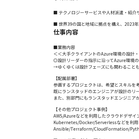
■ テクノロジーサービスや人材派遣・紹介
■ 世界39の国と地域に拠点を構え、2023年度の
仕事内容
■業務内容

＜＜大手クライアントのAzure環境の設計
◎設計リーダーの指示に沿ってAzure環境の
→ゆくゆくは設計フェーズにも関わること
【配属部署】

参画するプロジェクトは、希望とスキルを考
既にランスタッドのエンジニアが設計のリー
また、別部門にもランスタッドエンジニア
【その他プロジェクト事例】

AWS/Azureなどを利用したクラウドデザ
Kubernetes/Docker/Serverles
Ansible/Terraform/CloudFormation