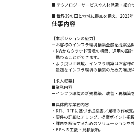
■ テクノロジーサービスや人材派遣・紹介
■ 世界39の国と地域に拠点を構え、2023年度の
仕事内容
【本ポジションの魅力】

－お客様のインフラ環境構築全般を提案活動
・NWからクラウド環境の構築、運用の設計
　携わることができます。

・より良いIT環境、インフラ構築はお客様の
　最適なインフラ環境の構築のため先端技
【求人概要】

■業務内容 　

－インフラ環境の新規構築、改善・再構築
■具体的な業務内容

・RFI、RFPに基づき提案書／見積の作成支
・要件の詳細ヒアリング、提案ポイント把握
・課題を解決するためのソリューションを検
・BPへの工数・見積依頼。
