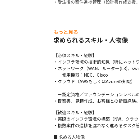
・受注後の案件進捗管理（設計書作成支援
もっと見る
求められるスキル・人物像
【必須スキル・経験】　

・インフラ領域の技術的知見（特にネットワ
・ネットワーク（WAN、ルーター(L3)、switch
　－使用機器：NEC、Cisco

・クラウド（AWSもしくはAzureの知識） 
　－認定資格／ファウンデーションレベルの
・提案書、見積作成、お客様との折衝経験
【歓迎スキル・経験】

・実際のインフラ環境の構築（NW、クラウド
・複数案件の進捗を漏れなく進めるタスク
■ 求める人物像
