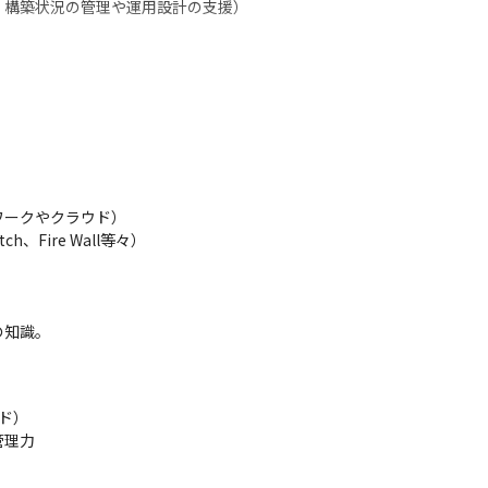
、構築状況の管理や運用設計の支援）
ークやクラウド）

、Fire Wall等々）

知識。

。
）

管理力