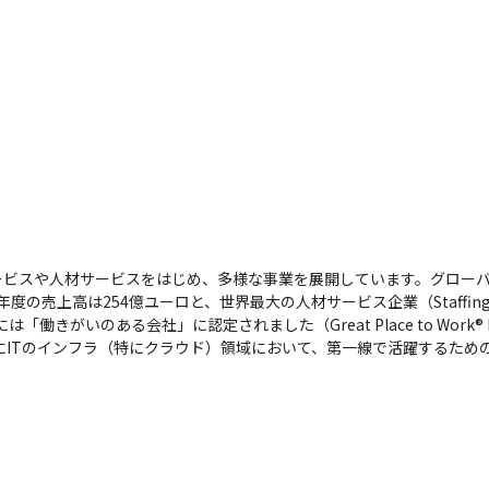
ービスや人材サービスをはじめ、多様な事業を展開しています。グロー
の売上高は254億ユーロと、世界最大の人材サービス企業（Staffing Ind
がいのある会社」に認定されました（Great Place to Work® Insti
にITのインフラ（特にクラウド）領域において、第一線で活躍するため