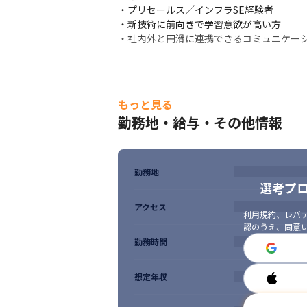
・プリセールス／インフラSE経験者

・新技術に前向きで学習意欲が高い方

・社内外と円滑に連携できるコミュニケー
もっと見る
勤務地・給与・その他情報
勤務地
選考プ
アクセス
利用規約
、
レバテ
認のうえ、同意
勤務時間
想定年収