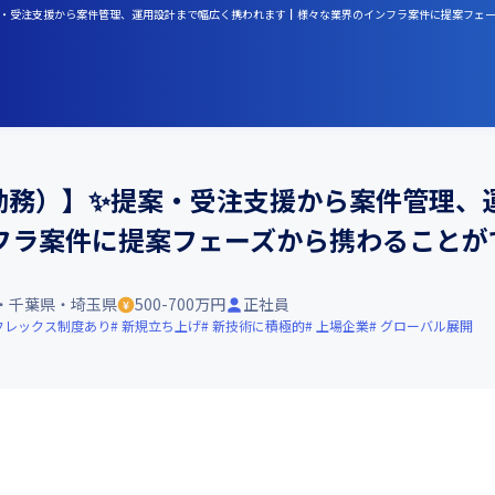
提案・受注支援から案件管理、運用設計まで幅広く携われます┃様々な業界のインフラ案件に提案フェ
勤務）】✨提案・受注支援から案件管理、
フラ案件に提案フェーズから携わることが
・千葉県・埼玉県
500-700万円
正社員
フレックス制度あり
新規立ち上げ
新技術に積極的
上場企業
グローバル展開