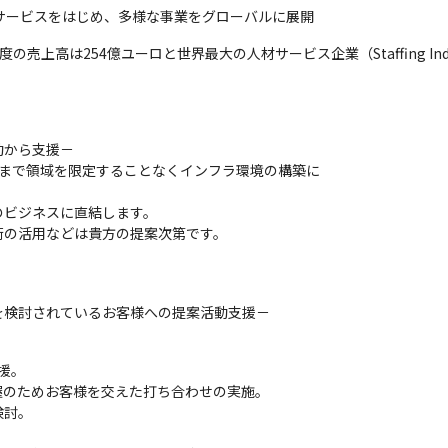
サービスをはじめ、多様な事業をグローバルに展開
売上高は254億ユーロと世界最大の人材サービス企業（Staffing Industr
から支援－

まで領域を限定することなくインフラ環境の構築に

ビジネスに直結します。

術の活用などは貴方の提案次第です。
を検討されているお客様への提案活動支援－
援。

のためお客様を交えた打ち合わせの実施。

討。
