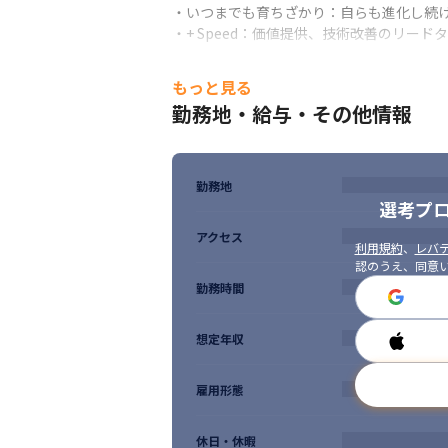
・いつまでも育ちざかり：自らも進化し続け
・+ Speed：価値提供、技術改善のリード
もっと見る
勤務地・給与・その他情報
勤務地
選考プ
アクセス
利用規約
、
レバテ
認のうえ、同意
勤務時間
想定年収
雇用形態
休日・休暇