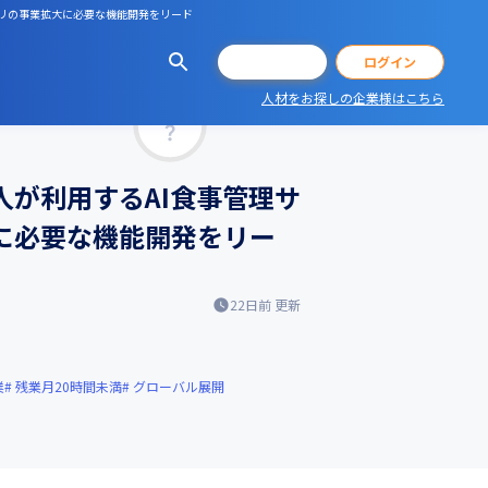
アプリの事業拡大に必要な機能開発をリード
会員登録
ログイン
人材をお探しの企業様はこちら
マッチ率
万人が利用するAI食事管理サ
に必要な機能開発をリー
22日前
更新
業
残業月20時間未満
グローバル展開