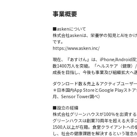
事業概要
■askenについて

株式会社askenは、栄養学の知見とAI
です。

https://www.asken.inc/
現在、『あすけん』は、iPhone/And
数1400万人を突破。「ヘルスケア（健康
成長を目指し、今後も事業及び組織拡大へ
ダウンロード数＆売上＆アクティブユーザー数 
＊日本国内App StoreとGoogle Play
月、Sensor Tower調べ）
■設立の経緯

株式会社グリーンハウスが100％を出資する
グリーンハウスは創業70周年を超える大手
1500人以上が在籍。食堂クライアントへ
し、社会の健康課題を解決するという理念