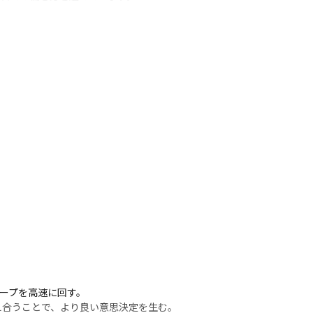
オンラインミーティングやチャットツールを使
スケア市場で価値を届け続けるためには、プ
込み、Agenticなプロダクト開発へ進化
わかるようにし、不確実性をコントロールす
に対してチームで学んでいくことにより、今
ループを高速に回す。

合うことで、より良い意思決定を生む。
