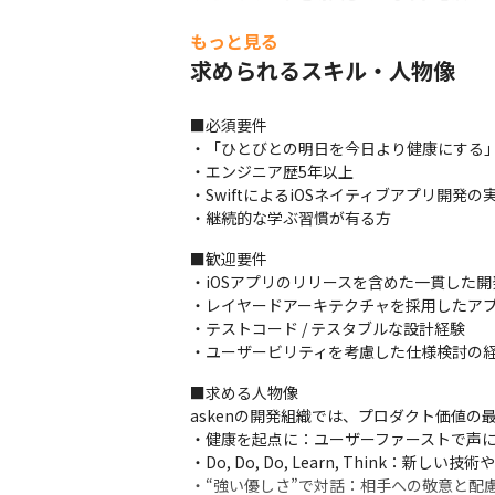
※エンジニアは、在宅勤務で働く社員が主流
もっと見る
用し、リモートでも気軽に、密にコミュニ
求められるスキル・人物像
■askenエンジニアリング方針

『AI Native』

■必須要件

プロダクト開発において、AIは単なるツー
・「ひとびとの明日を今日より健康にする」
ロダクトにAIを実装し、あすけんでしか生
・エンジニア歴5年以上

ただ、独自価値を作るだけでは、量と速度で競
・SwiftによるiOSネイティブアプリ開発の
することにより、プロダクト価値を爆速で
・継続的な学ぶ習慣が有る方
『Co-learning』

■歓迎要件

プロダクト開発は不確実性が高く、常に「
・iOSアプリのリリースを含めた一貫した開
るためには、「学ぶ」必要があります。

・レイヤードアーキテクチャを採用したアプ
ただ、一人で学ぶには限界があります。ユ
・テストコード / テスタブルな設計経験

は想像できないような進化をしていける組
・ユーザービリティを考慮した仕様検討の
■求める人物像

askenの開発組織では、プロダクト価値の
・健康を起点に：ユーザーファーストで声に
・Do, Do, Do, Learn, Thin
・“強い優しさ”で対話：相手への敬意と配