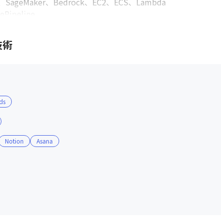
、SageMaker、Bedrock、EC2、ECS、Lambda

ipeline

 CloudWatch、Firebase、BigQuery、Looker、Langfus
技術
10%程度）、Jetpack Compose

11%程度）

ds
ce、Slack、Gather

Notion
Asana