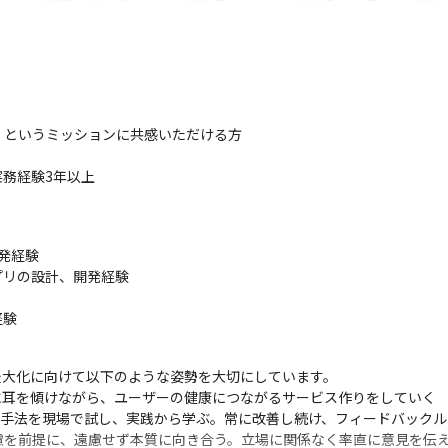
となっており、月1〜2日程度出社のメンバーが9割を超えています。
ケーションをとれる風土です。
ルではなく、価値の源泉そのものになりつつあります。変化の速いヘル
というミッションに共感いただける方

み出せない独自の新しい価値を作り出していく必要があります。

合に追い抜かれてしまいます。開発プロセス全体にAI Agentを深く組み
実務経験3年以上

生み出し続けられる組織を目指しています。
正解がわからないこと」と対峙することになります。わからないことを
発経験

リの設計、開発経験

ーザ、プロダクト、開発プロセス、エンジニアリングなど、様々な要素
織を目指しています。
経験
最大化に向けて以下のような姿勢を大切にしています。

耳を傾けながら、ユーザーの健康につながるサービス作りをしていく

k：新しい技術や手法を現場で試し、実践から学ぶ。常に改善し続け、フィードバック
慮を前提に、遠慮せず本質に向き合う。立場に関係なく率直に意見を伝え