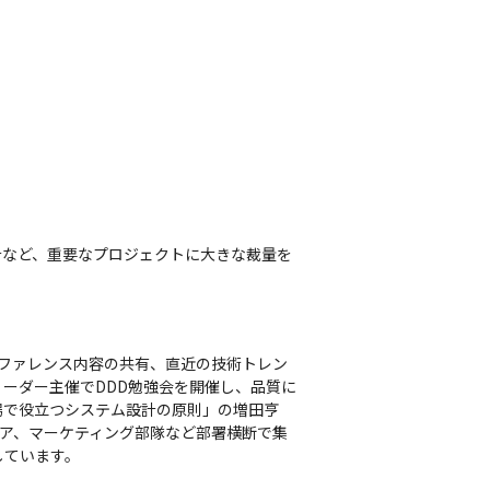
計など、重要なプロジェクトに大きな裁量を
ンファレンス内容の共有、直近の技術トレン
ーダー主催でDDD勉強会を開催し、品質に
場で役立つシステム設計の原則」の増田亨
ジニア、マーケティング部隊など部署横断で集
ています。 