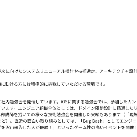
と進化
アジャイルな目標設定のススメ
将来に向けたシステムリニューアル検討や技術選定、アーキテクチャ設
的に動ける方には積極的に挑戦していただける環境です。
社内勉強会を開催しています。iOSに関する勉強会では、参加したカ
ています。エンジニア組織全体としては、ドメイン駆動設計に精通したリ
外部講師を招いての様々な技術勉強会を開催した実績もあります（「現
規氏など）。直近の面白い取り組みとしては、「Bug Bash」としてエン
を沢山報告した人が優勝！」といったゲーム性の高いイベントを開催し