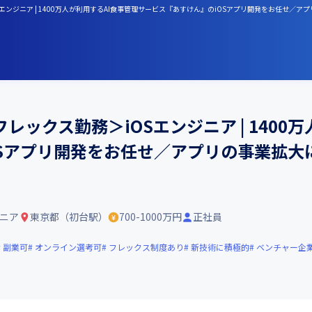
Sエンジニア | 1400万人が利用するAI食事管理サービス『あすけん』のiOSアプリ開発をお任せ／
ックス勤務＞iOSエンジニア | 1400
OSアプリ開発をお任せ／アプリの事業拡大
ジニア
東京都（初台駅）
700-1000万円
正社員
副業可
オンライン選考可
フレックス制度あり
新技術に積極的
ベンチャー企