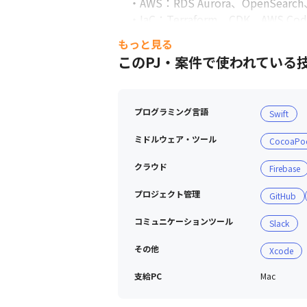
　・AWS：RDS Aurora、OpenSearch
　・IaC：Terraform、CDK、AWS CodeP
・モニタリング・分析：New Relic、Amazon
もっと見る
・CI/CD：GitHub Actions

このPJ・案件で使われている
・モバイル

　・Android：Kotlin、Java（※全体の
　・iOS：Swift、SwiftUI（※全体の
プログラミング言語
Swift
　・共通：Kotlin Multiplatform

・その他

ミドルウェア・ツール
CocoaPo
　・PC：Mac、Windows

　・コミュニケーション：GoogleWorkspa
クラウド
Firebase
　・コラボレーションツール：Balus

プロジェクト管理
GitHub
　・ドキュメント：Notion

　・ソースコード管理：GitHub
コミュニケーションツール
Slack
その他
Xcode
支給PC
Mac