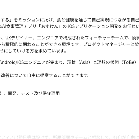
康にする」をミッションに掲げ、食と健康を通じて自己実現につながる自
るAI食事管理アプリ「あすけん」の iOSアプリケーション開発をお任せ
ー、UXデザイナー、エンジニアで構成されたフィーチャーチームで、開
から積極的に関わることができる環境です。プロダクトマネージャーと
を形にしていける方を求めています。
droid/iOSエンジニアが集まり、現状（AsIs）と理想の状態（To
の改善について自由に提案することができます。
設計、開発、テスト及び保守運用

フィス出勤日等は設けず、所属部署やチームと相談して、各自が自由に