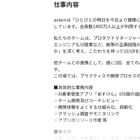
仕事内容
askenは「ひとびとの明日を今日より健
しています。会員数1400万人以上が利用す
私たちのチームは、プロダクトマネージャ
エンジニアもUI提案など、施策の企画段階
か」を深く考え、こだわりを持ってUI/UX
他チームとの連携として、週に1回、全てのAn
す。

この場では、プラクティスや開発プロセス
■具体的な業務内容

・AI食事管理アプリ「あすけん」iOS版の
・チーム開発及びコードレビュー

・開発体験をよくする仕組み化、自動化

・クラッシュ調査やモニタリング

・アプリのリリース作業 等
■働き方

リモートワークを導入しています。必須のオ