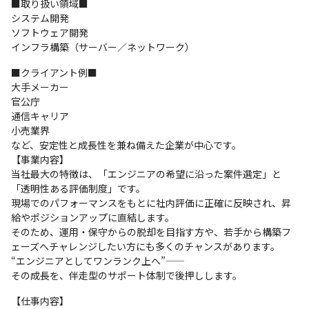
■取り扱い領域■

システム開発

ソフトウェア開発

インフラ構築（サーバー／ネットワーク）
■クライアント例■

大手メーカー

官公庁

通信キャリア

小売業界

など、安定性と成長性を兼ね備えた企業が中心です。

【事業内容】

当社最大の特徴は、「エンジニアの希望に沿った案件選定」と
「透明性ある評価制度」です。

現場でのパフォーマンスをもとに社内評価に正確に反映され、昇
給やポジションアップに直結します。

そのため、運用・保守からの脱却を目指す方や、若手から構築フ
ェーズへチャレンジしたい方にも多くのチャンスがあります。

“エンジニアとしてワンランク上へ”――

その成長を、伴走型のサポート体制で後押しします。
【仕事内容】
