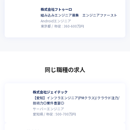
株式会社フトゥーロ
組み込みエンジニア募集 エンジニアファースト
Androidエンジニア
東京都
年収 :
360
-
600
万円
同じ職種の求人
株式会社ジェイテック
【愛知】インフラエンジニア(PMクラス)/クラウド注力/
技術力◎案件豊富◎
サーバーエンジニア
愛知県
年収 :
500
-
700
万円