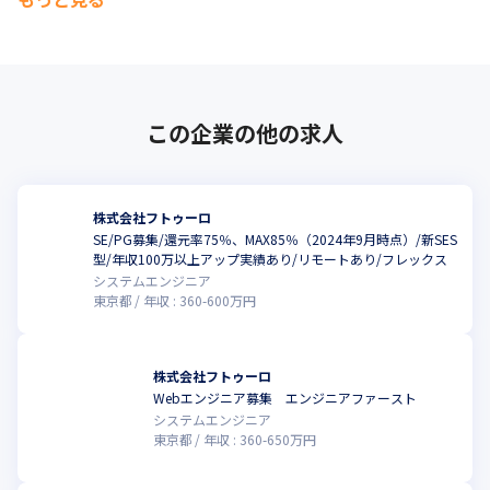
フトゥーロのインフラ部隊での主軸となり一緒に働いていただけ
る方を探しております！
この企業の他の求人
株式会社フトゥーロ
SE/PG募集/還元率75％、MAX85％（2024年9月時点）/新SES
型/年収100万以上アップ実績あり/リモートあり/フレックス
システムエンジニア
東京都
年収 :
360
-
600
万円
株式会社フトゥーロ
Webエンジニア募集 エンジニアファースト
システムエンジニア
東京都
年収 :
360
-
650
万円