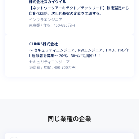
株式会社スカイウイル
【ネットワークアーキテクト／テックリード】技術選定から
自動化戦略、次世代基盤の定義を主導する。
インフラエンジニア
東京都
年収 :
450
-
680
万円
CLINKS株式会社
～ セキュリティエンジニア、NWエンジニア、PMO、PM／P
L 経験者を募集～ 20代、30代が活躍中！！
セキュリティエンジニア
東京都
年収 :
400
-
700
万円
同じ業種の企業