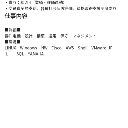
・賞与：年2回（業績・評価連動）

・交通費全額支給、各種社会保険完備、資格取得支援制度あり
仕事内容
■詳細■

要件定義　設計　構築　運用　保守　マネジメント

■環境■

LINUX　Windows　NW　Cisco　AWS　Shell　VMware  JP
１　　SQL　YAMAHA