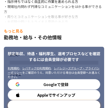
・指示待ちではなく自主的に作業を進められる方

・現場社内問わず円滑なコミュニケーションをはかる事ができる
方

・周りとコミュニケーションを取る事が好きな方

・未経験分野にもトライする意欲のある方

・勉強意欲/スキルアップに貪欲な方

もっと見る
・マネジメントに興味がある方
勤務地・給与・その他情報
想定年収、待遇・福利厚生、
選考プロセスなどを確認
勤務地
するには会員登録が必要です
利用規約
、
レバテックID利用規約
、
レバレジーズグループ・プライバシ
ーポリシー
をご確認のうえ、同意いただける場合は会員登録へお進みく
アクセス
ださい。
Googleで登録
Appleでサインアップ
勤務時間
メールアドレスで登録