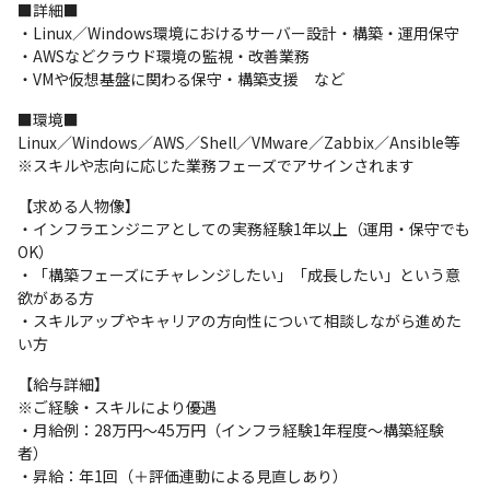
■詳細■

・Linux／Windows環境におけるサーバー設計・構築・運用保守

・AWSなどクラウド環境の監視・改善業務

・VMや仮想基盤に関わる保守・構築支援　など
■環境■

Linux／Windows／AWS／Shell／VMware／Zabbix／Ansible等

※スキルや志向に応じた業務フェーズでアサインされます
【求める人物像】

・インフラエンジニアとしての実務経験1年以上（運用・保守でも
OK）

・「構築フェーズにチャレンジしたい」「成長したい」という意
欲がある方

・スキルアップやキャリアの方向性について相談しながら進めた
い方
【給与詳細】

※ご経験・スキルにより優遇

・月給例：28万円〜45万円（インフラ経験1年程度〜構築経験
者）

・昇給：年1回（＋評価連動による見直しあり）
