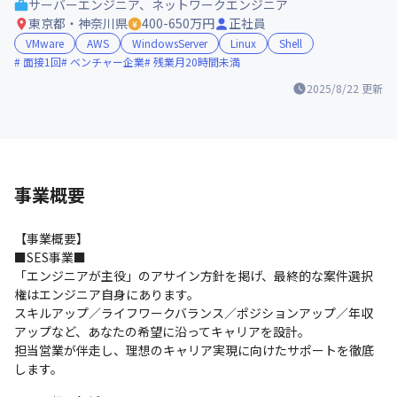
サーバーエンジニア、ネットワークエンジニア
東京都・神奈川県
400-650万円
正社員
VMware
AWS
WindowsServer
Linux
Shell
面接1回
ベンチャー企業
残業月20時間未満
2025/8/22
更新
事業概要
【事業概要】

■SES事業■

「エンジニアが主役」のアサイン方針を掲げ、最終的な案件選択
権はエンジニア自身にあります。

スキルアップ／ライフワークバランス／ポジションアップ／年収
アップなど、あなたの希望に沿ってキャリアを設計。

担当営業が伴走し、理想のキャリア実現に向けたサポートを徹底
します。