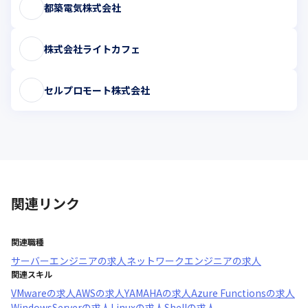
都築電気株式会社
株式会社ライトカフェ
セルプロモート株式会社
関連リンク
関連職種
サーバーエンジニア
の求人
ネットワークエンジニア
の求人
関連スキル
VMware
の求人
AWS
の求人
YAMAHA
の求人
Azure Functions
の求人
WindowsServer
の求人
Linux
の求人
Shell
の求人