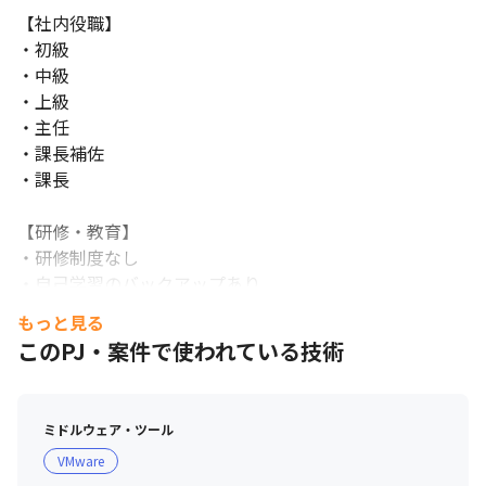
【社内役職】

・初級

・中級

・上級

・主任

・課長補佐

・課長

【研修・教育】

・研修制度なし

・自己学習のバックアップあり

　イーラーニング受講/セミナー受講/書籍提供/資格取得
もっと見る
補助　※自由選択

このPJ・案件で使われている技術
・社内技術勉強会あり
ミドルウェア・ツール
VMware