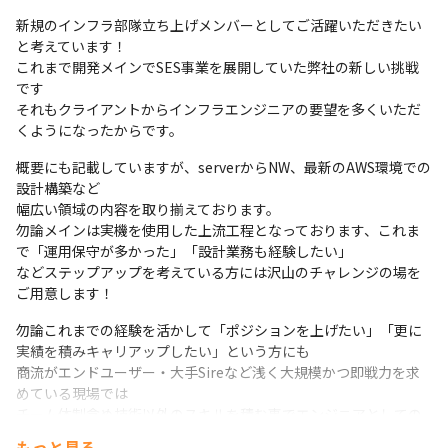
新規のインフラ部隊立ち上げメンバーとしてご活躍いただきたい
と考えています！

これまで開発メインでSES事業を展開していた弊社の新しい挑戦
です

それもクライアントからインフラエンジニアの要望を多くいただ
くようになったからです。
概要にも記載していますが、serverからNW、最新のAWS環境での
設計構築など

幅広い領域の内容を取り揃えております。

勿論メインは実機を使用した上流工程となっております、これま
で「運用保守が多かった」「設計業務も経験したい」

などステップアップを考えている方には沢山のチャレンジの場を
ご用意します！
勿論これまでの経験を活かして「ポジションを上げたい」「更に
実績を積みキャリアップしたい」という方にも

商流がエンドユーザー・大手Sireなど浅く大規模かつ即戦力を求
めている現場では

チーム体制含め技術以外のスキルを積む事でエンジニアとしての
格を更に向上していける経験が積めます。
もっと見る