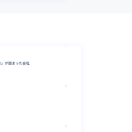
株式会社トリプルアイ
＜インフラエンジニアリ
な」が詰まった会社
ャリアアップにつなが
インフラエンジニア
東京都
年収 :
500
-
720
株式会社サントラ
【SAP開発エン
プログラマ
東京都
年収 :
450