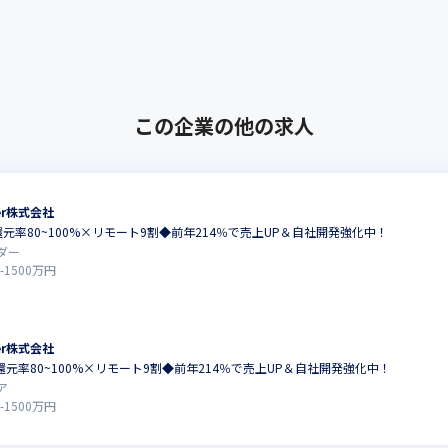
この企業の他の求人
ter株式会社
還元率80~100%×リモート9割◆前年214％で売上UP＆自社開発強化中！
ダー
-
1500
万円
ter株式会社
還元率80~100%×リモート9割◆前年214％で売上UP＆自社開発強化中！
ア
-
1500
万円