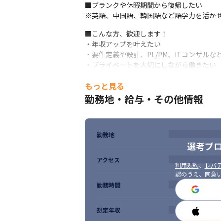
■ブランクや休暇期間から復帰したい

※英語、中国語、韓国語など語学力を活か
■こんな方、歓迎します！

・年収アップを叶えたい

・要件定義や設計、PL/PM、ITコンサルな
・プライベートを大切にしながら働きたい
もっと見る
勤務地・給与・その他情報
勤務地
選考プ
アクセス
利用規約
、
レバテ
認のうえ、同意
勤務時間
想定年収