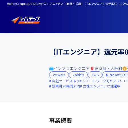
MotherComputer株式会社のエンジニア求人・転職・採用 | 【ITエンジニア】還元率80~1
【ITエンジニア】還元率8
インフラエンジニア
東京都・大阪府
VMware
Zabbix
AWS
Microsoft Azu
自社サービスあり
リモートワーク可
フルリモ
残業月20時間未満
女性エンジニアが活躍中
事業概要