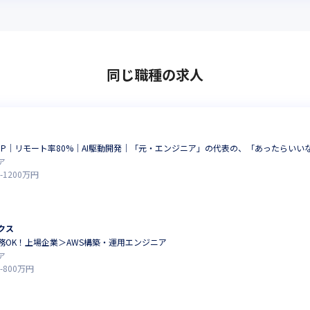
同じ職種の求人
円UP｜リモート率80%｜AI駆動開発｜「元・エンジニア」の代表の、「あったらいい
ア
-
1200
万円
クス
務OK！上場企業＞AWS構築・運用エンジニア
ア
-
800
万円