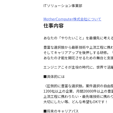
ITソリューション事業部
MotherComputer株式会社について
仕事内容
あなたの「やりたいこと」を最優先に考え
豊富な選択肢から最新技術や上流工程に携わ
そしてキャリアアップを後押しする研修。「
あなたの才能を開花させるための舞台と支
エンジニアこそが主役の時代に、世界で活
■具体的には
〈圧倒的に豊富な選択肢。案件選択の自由度1
1200社以上の企業、月間20000件以上の
上流工程に携わりたい・最先端技術に携わ
大切にしたい等、どんな希望もOKです！
■将来のキャリアパス