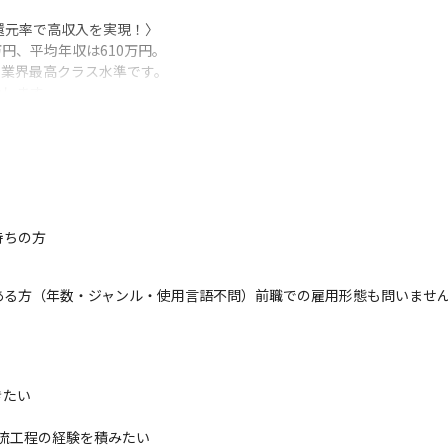
還元率で高収入を実現！〉

円、平均年収は610万円。

、業界最高クラス水準です。

示します。
無料

ちの方

助

る方（年数・ジャンル・使用言語不問）前職での雇用形態も問いません
補助
たい

流工程の経験を積みたい
