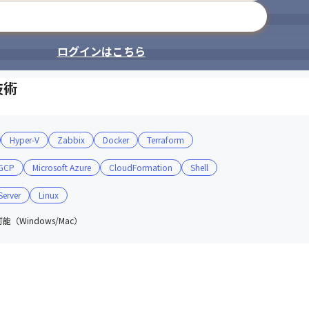
メールアドレスで登録
ログインはこちら
技術
Hyper-V
Zabbix
Docker
Terraform
GCP
Microsoft Azure
CloudFormation
Shell
erver
Linux
（Windows/Mac）