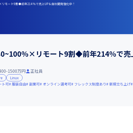
00%×リモート9割◆前年214％で売上UP＆自社開発強化中！
0~100%×リモート9割◆前年214％で
400-1500万円
正社員
re
Linux
ート可
服装自由
副業可
オンライン選考可
フレックス制度あり
新規立ち上げ