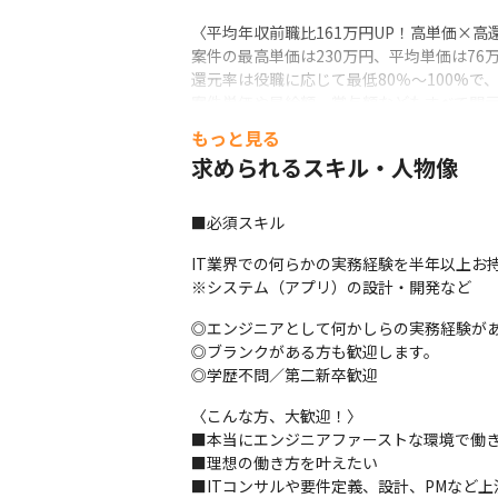
〈平均年収前職比161万円UP！高単価×高
案件の最高単価は230万円、平均単価は76万
還元率は役職に応じて最低80％～100%で
案件単価や昇給額、賞与額などもすべて開
もっと見る
■教育研修制度
求められるスキル・人物像
▪キャリアアップ支援

・Udemy for Business無料

■必須スキル
　→27,000以上のオンライン講座の利用料が
・資格取得補助

IT業界での何らかの実務経験を半年以上お持
　→1つの資格に対して最大2回まで補助

※システム（アプリ）の設計・開発など
・書籍購入代補助

　→キャリアアップのための書籍購入代を補
◎エンジニアとして何かしらの実務経験があ
・外部研修費用補助

◎ブランクがある方も歓迎します。

　→書籍で補えない部分も外部研修費用も
◎学歴不問／第二新卒歓迎
〈こんな方、大歓迎！〉

■本当にエンジニアファーストな環境で働き
■理想の働き方を叶えたい

■ITコンサルや要件定義、設計、PMなど上