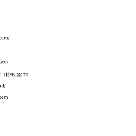
stem/
co/

ド（特許出願中）
rd/
tem
