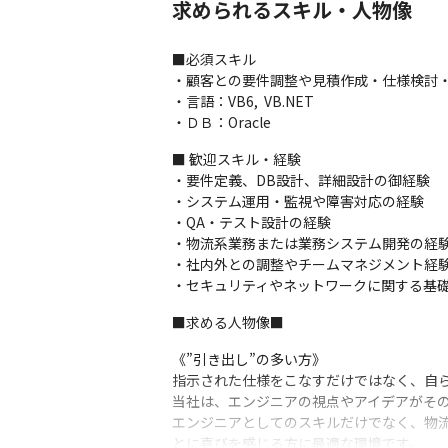
“任される”ではなく、“動かす”エンジニア
求められるスキル・人物像
■必須スキル

・顧客との要件調整や見積作成・仕様検討・
・言語：VB6,  VB.NET

・ＤＢ：Oracle
■ 歓迎スキル・経験

・要件定義、DB設計、詳細設計の御経験

・システム運用・監視や障害対応の経験

・QA・テスト設計の経験

・物流系業務または業務システム開発の経験
・社内外との調整やチームマネジメント経験
・セキュリティやネットワークに関する基礎
■求める人物像■
《”引き出し”の多い方》

指示された仕様をこなすだけではなく、自ら
当社は、エンジニアの視点やアイデアがその
エンジニアとしてのスキルだけでなく、物流
とに喜びを感じる方に最適な環境です。