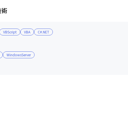
技術
VBScript
VBA
C#.NET
WindowsServer