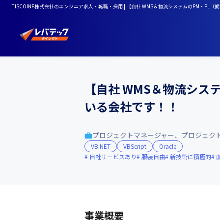
TISCOINF株式会社のエンジニア求人・転職・採用 | 【自社 WMS＆物流システムのPM・
【自社 WMS＆物流シス
いる会社です！！
プロジェクトマネージャー、プロジェク
VB.NET
VBScript
Oracle
自社サービスあり
服装自由
新技術に積極的
事業概要