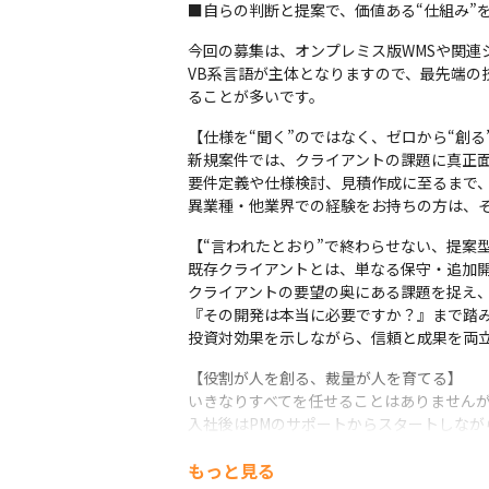
■自らの判断と提案で、価値ある“仕組み”
今回の募集は、オンプレミス版WMSや関連シ
VB系言語が主体となりますので、最先端の
ることが多いです。
【仕様を“聞く”のではなく、ゼロから“創る”
新規案件では、クライアントの課題に真正面
要件定義や仕様検討、見積作成に至るまで、
異業種・他業界での経験をお持ちの方は、
【“言われたとおり”で終わらせない、提案型
既存クライアントとは、単なる保守・追加開
クライアントの要望の奥にある課題を捉え、
『その開発は本当に必要ですか？』まで踏み
投資対効果を示しながら、信頼と成果を両立
【役割が人を創る、裁量が人を育てる】

いきなりすべてを任せることはありませんが
入社後はPMのサポートからスタートしなが
どんどんお任せします。

もっと見る
ルールに縛られない少数精鋭だからこそ、動