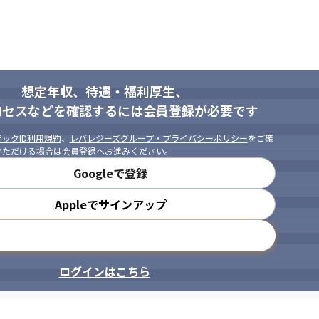


程に主体的に携わってきた方を歓迎します。

でなく“成果”に責任を持ちたい方にぴったりです。
想定年収、待遇・福利厚生、
本気でつくることに価値を感じる方を歓迎します。

ロセスなどを確認するには会員登録が必要です
届く場所で本物の開発をしたいから。

いながら本質的なものづくりに取組みたい方に最適な職場です。
ックID利用規約
、
レバレジーズグループ・プライバシーポリシー
をご確
いただける場合は会員登録へお進みください。
Googleで登録
Appleでサインアップ
メールアドレスで登録
ログインはこちら