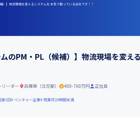
PL（候補）】物流現場を変えるシステムを 本気で創っている会社です！！
テムのPM・PL（候補）】物流現場を変え
トリーダー
兵庫県（立花駅）
400-700万円
正社員
面接1回
ベンチャー企業
残業月20時間未満