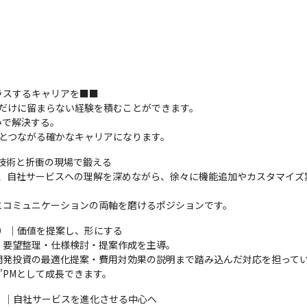
スするキャリアを■■

る”だけに留まらない経験を積むことができます。

で解決する。

へとつながる確かなキャリアになります。
技術と折衝の現場で鍛える

し、自社サービスへの理解を深めながら、徐々に機能追加やカスタマイズ
とコミュニケーションの両軸を磨けるポジションです。
ー）｜価値を提案し、形にする

要望整理・仕様検討・提案作成を主導。

発投資の最適化提案・費用対効果の説明まで踏み込んだ対応を担ってい
”PMとして成長できます。
ー）｜自社サービスを進化させる中心へ
