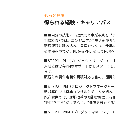
もっと見る
得られる経験・キャリアパス
■■自分の技術に、提案力と事業視点をプラ
TISCOINFでは、エンジニアが“モノを作
現場課題に踏み込み、提案をつくり、仕組み
その積み重ねが、PLからPM、そしてPdM
■STEP1：PL（プロジェクトリーダー）｜
入社後は既存PMのサポートからスタート
ます。

顧客との要件定義や見積対応も含め、開発
■STEP2：PM（プロジェクトマネージャ
新規案件では営業コンサルとチームを組み、
既存案件では、運用改善や技術提案による開
“開発を回す”だけでなく、“価値を設計する
■STEP3：PdM（プロダクトマネージャ