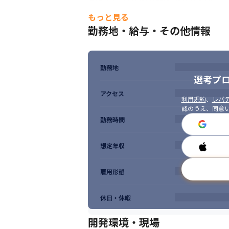
もっと見る
《クライアントと向き合う責任とやりがい》
要件定義や見積作成、仕様調整などの上流工
勤務地・給与・その他情報
お客様との信頼関係を築きながら、技術だけ
《安定や知名度より、本質重視》

目立つブランドより、“使われる仕組み”を
勤務地
選考プ
尼崎という立地にこだわるのも、現場の声が
現場に近い環境で、クライアントと向き合
アクセス
利用規約
、
レバテ
認のうえ、同意
勤務時間
想定年収
雇用形態
休日・休暇
開発環境・現場