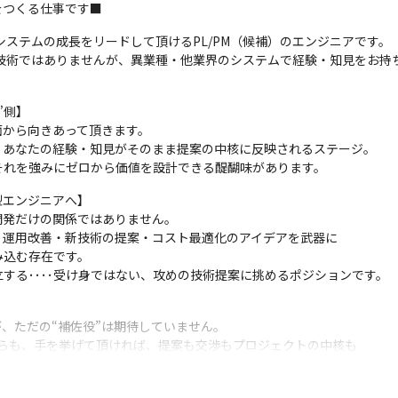
をつくる仕事です■
ステムの成長をリードして頂けるPL/PM（候補）のエンジニアです。

技術ではありませんが、異業種・他業界のシステムで経験・知見をお持ち
側】

から向きあって頂きます。

あなたの経験・知見がそのまま提案の中核に反映されるステージ。

それを強みにゼロから価値を設計できる醍醐味があります。
エンジニアへ】

発だけの関係ではありません。

運用改善・新技術の提案・コスト最適化のアイデアを武器に

込む存在です。

する････受け身ではない、攻めの技術提案に挑めるポジションです。
、ただの“補佐役”は期待していません。

らも、手を挙げて頂ければ、提案も交渉もプロジェクトの中核も

けば動くだけ、裁量も成長も自分次第。
