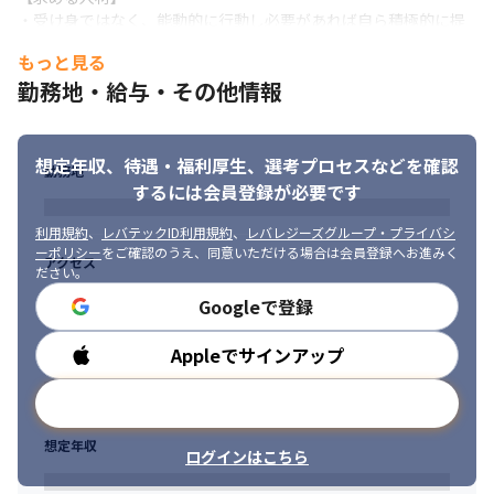
・受け身ではなく、能動的に行動し必要があれば自ら積極的に提
案できる方
もっと見る
＜当社のVisionと採用背景＞

勤務地・給与・その他情報
今回、日本製鉄向け事業領域での募集ですが、あわせて日本製鉄
グループ各社のシステム開発案件の受注も想定しています。親会
社と連携しつつ、案件推進～運用保守までを当社が引き受けるこ
想定年収、待遇・福利厚生、
選考プロセスなどを確認
勤務地
とにより、更なる事業拡大を図ります。
するには会員登録が必要です
利用規約
、
レバテックID利用規約
、
レバレジーズグループ・プライバシ
ーポリシー
をご確認のうえ、同意いただける場合は会員登録へお進みく
アクセス
ださい。
Googleで登録
Appleでサインアップ
勤務時間
メールアドレスで登録
想定年収
ログインはこちら