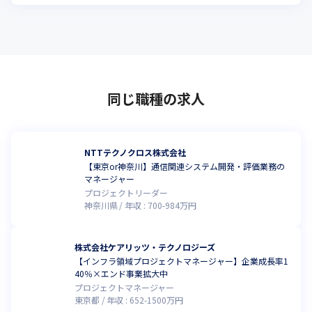
同じ職種の求人
NTTテクノクロス株式会社
【東京or神奈川】通信関連システム開発・評価業務の
マネージャー
プロジェクトリーダー
神奈川県
年収 :
700
-
984
万円
株式会社ケアリッツ・テクノロジーズ
【インフラ領域プロジェクトマネージャー】企業成長率1
40％×エンド事業拡大中
プロジェクトマネージャー
東京都
年収 :
652
-
1500
万円