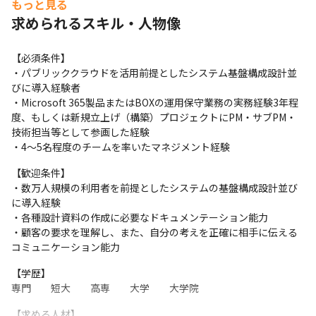
もっと見る
求められるスキル・人物像
【必須条件】

・パブリッククラウドを活用前提としたシステム基盤構成設計並
びに導入経験者

・Microsoft 365製品またはBOXの運用保守業務の実務経験3年程
度、もしくは新規立上げ（構築）プロジェクトにPM・サブPM・
技術担当等として参画した経験

・4～5名程度のチームを率いたマネジメント経験
【歓迎条件】

・数万人規模の利用者を前提としたシステムの基盤構成設計並び
に導入経験

・各種設計資料の作成に必要なドキュメンテーション能力

・顧客の要求を理解し、また、自分の考えを正確に相手に伝える
コミュニケーション能力
【学歴】

専門　　短大　　高専　　大学　　大学院
【求める人材】
