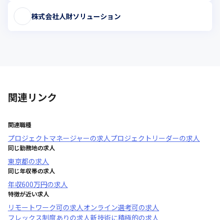
株式会社人財ソリューション
関連リンク
関連職種
プロジェクトマネージャー
の求人
プロジェクトリーダー
の求人
同じ勤務地の求人
東京都
の求人
同じ年収帯の求人
年収
600万円
の求人
特徴が近い求人
リモートワーク可
の求人
オンライン選考可
の求人
フレックス制度あり
の求人
新技術に積極的
の求人