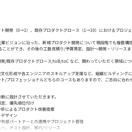
ト開発（0→1）、既存プロダクトグロース（1→10）におけるプロジ
企業ビジョンに沿った、新規プロダクト開発について現段階でも複数構想
ることができ、その後の工数見積り/予算策定、設計〜開発・リリース
/既存プロダクトグロース/toB/toC など、関わっていただく領域
文化形成や各エンジニアのスキルアップ支援など、組織ビルディングに
ント/プロフェッショナルどちらのコースもありますので、ご志向に合わ
軟に設計させていただきます。

定、優先順位付け

析によるプロダクト改善提案

デザイン

外部パートナーとの連携やプロジェクト管理

ー、テスト設計、移行/リリース
