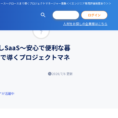
C）～"をリリース〜グロースまで導くプロジェクトマネージャー募集＜＜エンジニア専用評価制度あり＞＞
会員登録
ログイン
人材をお探しの企業様はこちら
マッチ率
しSaaS～安心で便利な暮
スまで導くプロジェクトマネ
2026/7/6
更新
アが活躍中