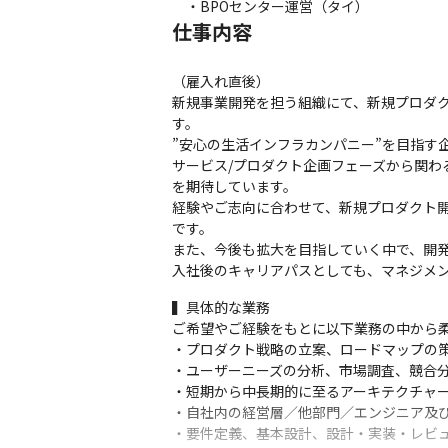
　・BPOセンター運営（タイ）
仕事内容
（雇入れ直後）

新規事業開発を担う組織にて、新規プロダク
す。

”安心の生活インフラカンパニー”を目指す
サービス/プロダクト企画フェーズから関わ
を期待しています。

経験やご志向に合わせて、新規プロダクト開発
です。

また、今後も拡大を目指していく中で、開発
入社後のキャリアパスとしても、マネジメ
▍具体的な業務

ご希望やご経験をもとに以下業務の中から柔
・プロダクト戦略の立案、ロードマップの策
・ユーザーニーズの分析、市場調査、競合分
・短期から中長期的に至るアーキテクチャー
・自社内の経営層／他部門／エンジニア及び
・要件定義、基本設計、設計・実装・レビュ