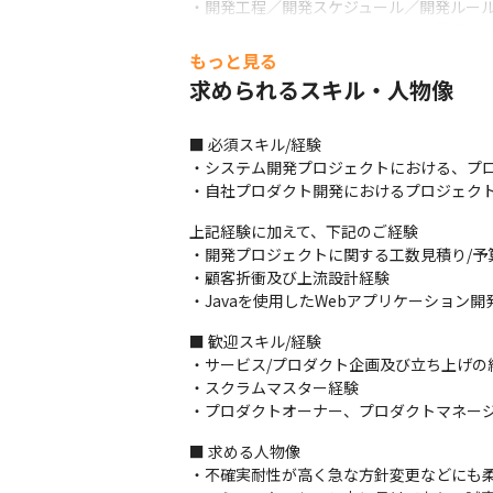
・開発工程／開発スケジュール／開発ルール
・自社エンジニアリングメンバーの教育、
もっと見る
▍募集背景

求められるスキル・人物像
新規プロダクト構想や開発はすでに複数進ん
事業成長を見据えたうえでのスピード感を持
そこで、新規でPMをお招きすることにより
■ 必須スキル/経験

また、現状はバックエンド/フロントエン
・システム開発プロジェクトにおける、プロ
組織で浸透させていきたいと考えているた
・自社プロダクト開発におけるプロジェク
▍仕事の魅力

上記経験に加えて、下記のご経験

・新規SaaSプロダクト開発を目指す組織であ
・開発プロジェクトに関する工数見積り/予算
・新規プロダクト開発に対しては着手前から
・顧客折衝及び上流設計経験

・ユーザーとの距離感が近いため、ユーザー
・Javaを使用したWebアプリケーショ
・プロダクト開発/展開における全てのフェ
■ 歓迎スキル/経験

・プロジェクトマネジメントや、課題解決力
・サービス/プロダクト企画及び立ち上げの経
▍お任せするシステム例

・スクラムマスター経験

・公共向け新規システム（DX中心）

・プロダクトオーナー、プロダクトマネー
・ヘルスケア関連システム（健診予約システ
■ 求める人物像

・上記の他にも、中長期的に健康関連のアプ
・不確実耐性が高く急な方針変更などにも柔
※新規事業で詳しく記載ができないため、