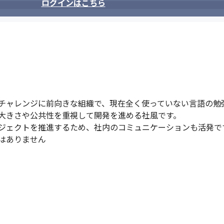
ログインはこちら
バー・インカムアプリ）を立ち上げ、シェアNo.1（※）までグロースさせ
クレスSaaS市場の実態と展望2023年度版」音声（映像）コミュニケ
チャレンジに前向きな組織で、現在全く使っていない言語の勉強
大きさや公共性を重視して開発を進める社風です。

ジェクトを推進するため、社内のコミュニケーションも活発です
はありません