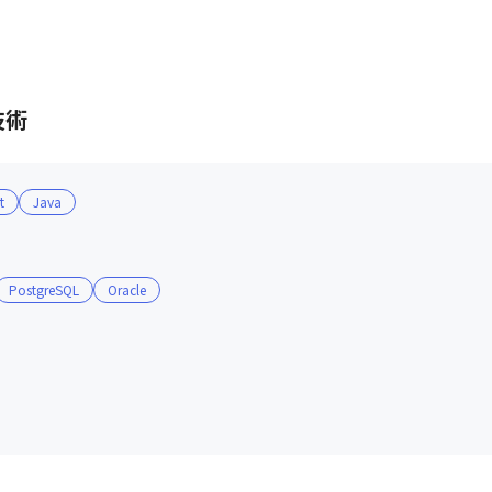
技術
t
Java
PostgreSQL
Oracle