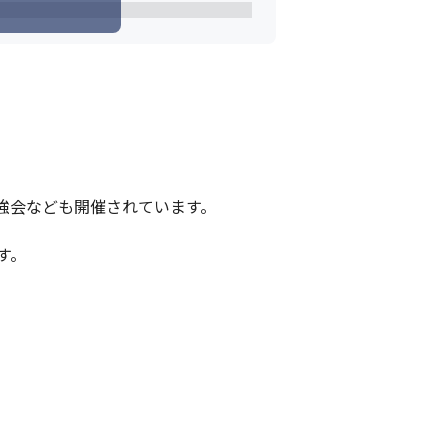
た実績を持ち合わせている。

ーションツール出荷社数（ノンデスクワーカ
会なども開催されています。

。
