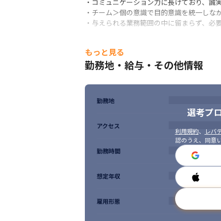
・コミュニケーション力に長けており、誠実
▍開発環境（一例）

・チーム＞個の意識で目的意識を統一しなが
■開発言語・ライブラリ／フレームワーク

・与えられる業務範囲の中に留まらず、必要
（フロント）TypeScript・React

（バック）Java・Quarkus

もっと見る
■DB

　MySQL、PostgreSQL、Oracle

勤務地・給与・その他情報
■インフラ

　AWS

■コード管理ツール

勤務地
　Git・GitHub

選考プ
■プロジェクト管理ツール

　独自ツール（社内開発）
アクセス
利用規約
、
レバテ
認のうえ、同意
▍開発の進め方（イメージ）

勤務時間
・内製

・アジャイル開発

・5～10名程度のチーム（20～30代で構成）
想定年収
・1プロジェクト6か月前後でリリースまで実
雇用形態
▍CTO経歴

Microsoft→Oracle→サイエンスアー