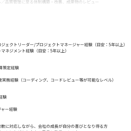
／品質管理に至る体制構築・改善、成果物のレビュー

育成、成長支援、ピープルマネジメント　など
でいる状況ですが、現状PMクラスの人材が不足しており、

った開発が叶っておりません。

、プロダクト開発スピードを高め、1つ1つのプロダクト品質/ユーザー体
ドなど縦割りで個別開発するスタイルとなっており、効率性が悪いという
ジェクトリーダー/プロジェクトマネージャー経験（目安：5年以上）

め、経験や知見がある方には是非推進いただきたいです。
トマネジメント経験（目安：5年以上）
り、toB/toC問わず、自社プロダクト/サービス開発に関わることができ
策定経験

ファーストユーザーが決まっているケースが多いため、リリース後に活
の声を反映したプロダクト開発/プロダクト改善に向き合うことができる
ン開発実務経験（コーディング、コードレビュー等が可能なレベル）
ーズをリードできるため事業を創る肌触り感を得ることができる

だけでなく、プロダクト/サービス企画や、経営目線で事業成長/組織
験

ジャー経験
ム等）　他

リケーションの開発も検討しています。

軟に対応しながら、会社の成長が自分の喜びとなり得る方

詳しくは面談でお話しいたします。