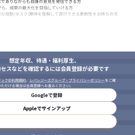
でありながらも自身の意見を発信できる方

ら、成果の最大化を目指していける方

な役割/タスク/期待を理解して遂行できる柔軟性をお持ちの方
想定年収、待遇・福利厚生、
ロセスなどを確認するには会員登録が必要です
ックID利用規約
、
レバレジーズグループ・プライバシーポリシー
をご確
いただける場合は会員登録へお進みください。
Googleで登録


Appleでサインアップ
施（2024年は3プロダクトをリリース）
メールアドレスで登録
ツ（技術本部長）を経て当社取締役CTOに就任。
