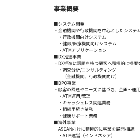
事業概要
■システム開発

‐金融機関や行政機関を中心としたシステム
　・行政機関向けシステム

　・健診/医療機関向けシステム

　・ATMアプリケーション

■DX推進事業

‐DX推進に課題を持つ顧客へ積極的に提案を
　・調査分析/コンサルティング

　　（金融機関、行政機関向け）

■BPO事業

‐顧客の課題やニーズに基づき、企画～運用
　・ATM運用/管理

　・キャッシュレス関連業務

　・相続手続き業務

　・健康サポート業務

■海外事業

‐ASEAN向けに積極的に事業を展開/推進

　・ATM運営（インドネシア）
