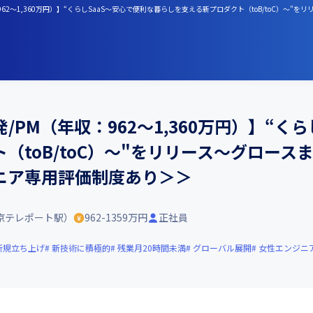
年収：962〜1,360万円）】“くらしSaaS～安心で便利な暮らしを支える新プロダクト（toB/to
PM（年収：962〜1,360万円）】“くら
（toB/toC）～"をリリース〜グロー
ニア専用評価制度あり＞＞
京テレポート駅）
962-1359万円
正社員
新規立ち上げ
新技術に積極的
残業月20時間未満
グローバル展開
女性エンジニ