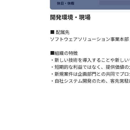
前職ではBuddycom（次世代トランシー
休日・休暇
※デロイトトーマツミック経済研究所「デス
ー向け）
開発環境・現場
（変更の範囲）

会社の定める業務
■ 配属先

ソフトウェアソリューション事業本部

■組織の特徴

・新しい技術を導入することや新しい
・短期的な利益ではなく、提供価値の
・新規案件は企画部門との共同でプロ
・自社システム開発のため、客先常駐