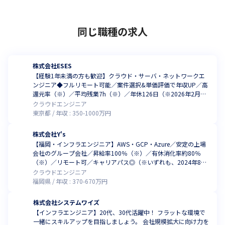
同じ職種の求人
株式会社ESES
【経験1年未満の方も歓迎】クラウド・サーバ・ネットワークエ
ンジニア◆フルリモート可能／案件選択&単価評価で年収UP／高
還元率（※）／平均残業7h（※）／年休126日（※2026年2月時
点）
クラウドエンジニア
東京都
年収 :
350
-
1000
万円
株式会社Y's
【福岡・インフラエンジニア】AWS・GCP・Azure／安定の上場
会社のグループ会社／昇給率100％（※）／有休消化率約80％
（※）／リモート可／キャリアパス◎（※いずれも、2024年8月
時点）
クラウドエンジニア
福岡県
年収 :
370
-
670
万円
株式会社システムワイズ
【インフラエンジニア】20代、30代活躍中！ フラットな環境で
一緒にスキルアップを目指しましょう。 会社規模拡大に向け力を