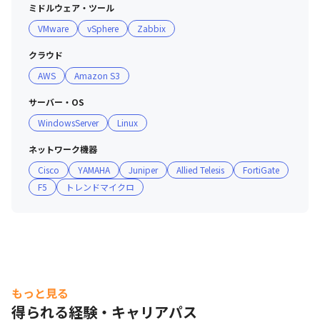
ミドルウェア・ツール
快適です

VMware
vSphere
Zabbix
・マニアックなものを含め、幅広い製品や技術を扱ってい
るためエンジニアとして勉強になる環境です

クラウド
・世の中のニーズをキャッチアップして柔軟に対応できる
AWS
Amazon S3
メンバーが多いです

サーバー・OS
■ 社風

WindowsServer
Linux
・納会や個人レベルのイベントを行うなど、事業部を越え
たコミュニケーションが活発なフラットな組織です
ネットワーク機器
Cisco
YAMAHA
Juniper
Allied Telesis
FortiGate
F5
トレンドマイクロ
もっと見る
得られる経験・キャリアパス