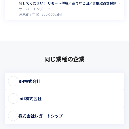
貸してください！ リモート併用／賞与年２回／資格取得支援制度
有
サーバーエンジニア
東京都
年収 :
350
-
600
万円
同じ業種の企業
BH株式会社
init株式会社
株式会社レガートシップ