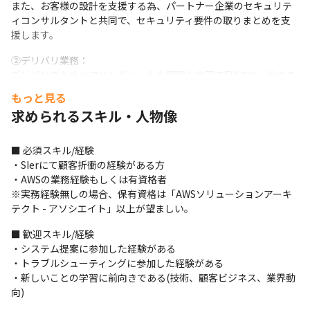
また、お客様の設計を支援する為、パートナー企業のセキュリテ
ィコンサルタントと共同で、セキュリティ要件の取りまとめを支
援します。
②デリバリ業務：

デリバリのためヒアリングシートを顧客と共同でFIXさせ、社内の
デリバリチームへ構築作業を発注します。
もっと見る
求められるスキル・人物像
③アフターサポート：

お問い合わせ内容を確認し、サポートチームや営業担当へ振り分
け、場合によりソリューションエンジニアが対応します。
■ 必須スキル/経験

・SIerにて顧客折衝の経験がある方

＜入社後の流れ＞

・AWSの業務経験もしくは有資格者

・研修とOJTを組み合わせて業務を行います

※実務経験無しの場合、保有資格は「AWSソリューションアーキ
・研修では、PCI DSSやセキュリティ要件などについて学びます

テクト - アソシエイト」以上が望ましい。
・実際の業務では、システムの運用からお任せする予定です
■ 歓迎スキル/経験

＜チームについて＞

・システム提案に参加した経験がある

・平均2名で案件に携わります

・トラブルシューティングに参加した経験がある

・小さな案件では1名、大きな案件ではチーム全体が参画する場合
・新しいことの学習に前向きである(技術、顧客ビジネス、業界動
もあります

向)
・コミュニケーションツールはSlackを使用しています