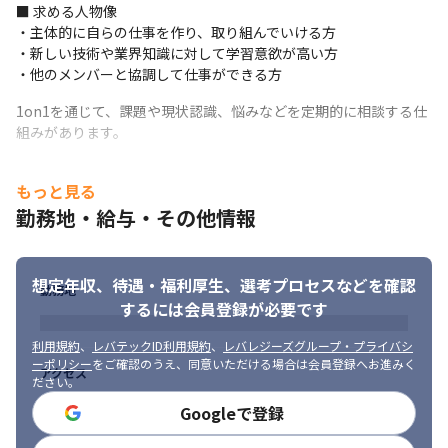
■ 求める人物像

■社員の年収例
・主体的に自らの仕事を作り、取り組んでいける方

・新しい技術や業界知識に対して学習意欲が高い方

・20代 エンジニア／620万円

・他のメンバーと協調して仕事ができる方
・30代 エンジニア／750万円

・40代 エンジニア／900万円（マネージャー）
1on1を通じて、課題や現状認識、悩みなどを定期的に相談する仕
組みがあります。
■ この仕事の面白み、魅力

・自社にてサービスの開発から提供まで一貫して行っているた
め、無理のないスケジュールでプロジェクトを進めることができ
もっと見る
ます

勤務地・給与・その他情報
・新しいサービスや機能追加の際に要件定義や設計等の上流工程
から携われます

・PCI DSSなどのセキュリティや決済システムに関する知識を身に
つけられます

想定年収、待遇・福利厚生、
選考プロセスなどを確認
勤務地
・カード会社の技術をベースにした、セキュリティに関する汎用
するには会員登録が必要です
性の高い技術を学べます
利用規約
、
レバテックID利用規約
、
レバレジーズグループ・プライバシ
ーポリシー
をご確認のうえ、同意いただける場合は会員登録へお進みく
アクセス
ださい。
Googleで登録