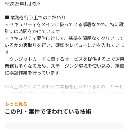
※2025年1月時点

■ 業務を行う上でのこだわり

・セキュリティをメインに扱っている部署なので、特に設
計には時間をかけています

・セキュリティ要件に対して、基準を問題なくクリアして
いるかの裏取りを行い、確認やレビューに力を入れていま
す

・クレジットカードに関するサービスを提供する上で運用
業務も多くなるため、ステージング環境を使い込み、綿密
に検証作業を行っています

※以上のことにこだわって業務を行っているため、サービ
スの提供を開始して以来、重大な事故は発生していません

もっと見る
■ 配属先の雰囲気

このPJ・案件で使われている技術
・チームでコミュニケーションを緊密に取って業務を行っ
ているため、自分の意見を反映させやすいです

・駅近くの新しいオフィスで勤務できるので、業務環境は