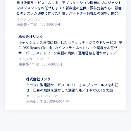
自社決済サービスにおける、アプリケーション開発のプロジェクト
マネジメントをお任せします！新機能の企画・要件定義から、顧客
とのシステム連携に向けた折衝、パートナー各社との調整、開発プ
ロセスの進行管理まで幅広く担うポジション／年間休日128日以上
インフラエンジニア
東京都
年収 :
400
-
600
万円
株式会社リンク
キャッシュレス決済に特化したセキュリティクラウドサービス『P
CI DSS Ready Cloud』のインフラ・ネットワーク環境をお任せ！
こ
サーバー、ネットワーク機器の構築・運用経験を活かせます／年
間休日128日以上
インフラエンジニア
東京都
年収 :
380
-
600
万円
株式会社リンク
クラウド型電話サービス『BIZTEL』のプリセールスをお任
こ
せ！自身の知識を活かして活躍可能／丁寧なOJTを実施
セールスエンジニア
東京都
年収 :
380
-
600
万円