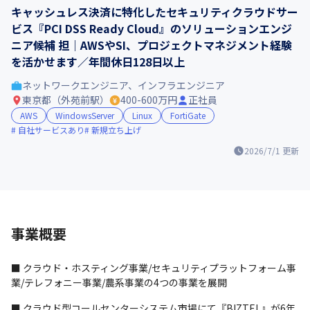
キャッシュレス決済に特化したセキュリティクラウドサー
ビス『PCI DSS Ready Cloud』のソリューションエンジ
ニア候補 担｜AWSやSI、プロジェクトマネジメント経験
を活かせます／年間休日128日以上
ネットワークエンジニア、インフラエンジニア
東京都（外苑前駅）
400-600万円
正社員
AWS
WindowsServer
Linux
FortiGate
自社サービスあり
新規立ち上げ
2026/7/1
更新
事業概要
■ クラウド・ホスティング事業/セキュリティプラットフォーム事
業/テレフォニー事業/農系事業の4つの事業を展開
■ クラウド型コールセンターシステム市場にて『BIZTEL』が6年