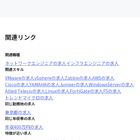
関連リンク
関連職種
ネットワークエンジニア
の求人
インフラエンジニア
の求人
関連スキル
VMware
の求人
vSphere
の求人
Zabbix
の求人
AWS
の求人
Cisco
の求人
YAMAHA
の求人
Juniper
の求人
WindowsServer
の求人
Allied Telesis
の求人
Linux
の求人
FortiGate
の求人
F5
の求人
トレンドマイクロ
の求人
同じ勤務地の求人
東京都
の求人
同じ年収帯の求人
年収
400万円
の求人
特徴が近い求人