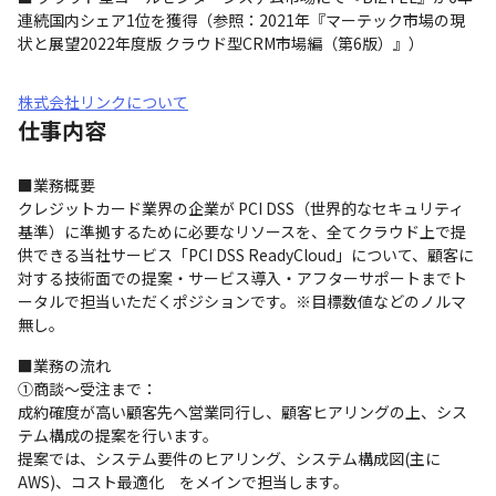
連続国内シェア1位を獲得（参照：2021年『マーテック市場の現
状と展望2022年度版 クラウド型CRM市場編（第6版）』）
株式会社リンクについて
仕事内容
■業務概要

クレジットカード業界の企業が PCI DSS（世界的なセキュリティ
基準）に準拠するために必要なリソースを、全てクラウド上で提
供できる当社サービス「PCI DSS ReadyCloud」について、顧客に
対する技術面での提案・サービス導入・アフターサポートまでト
ータルで担当いただくポジションです。※目標数値などのノルマ
無し。
■業務の流れ

①商談～受注まで：

成約確度が高い顧客先へ営業同行し、顧客ヒアリングの上、シス
テム構成の提案を行います。

提案では、システム要件のヒアリング、システム構成図(主に
AWS)、コスト最適化　をメインで担当します。
