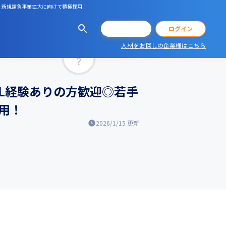
方、新規請負事業拡大に向けて積極採用！
会員登録
ログイン
人材をお探しの企業様はこちら
マッチ率
PL経験ありの方歓迎◎若手
用！
2026/1/15
更新