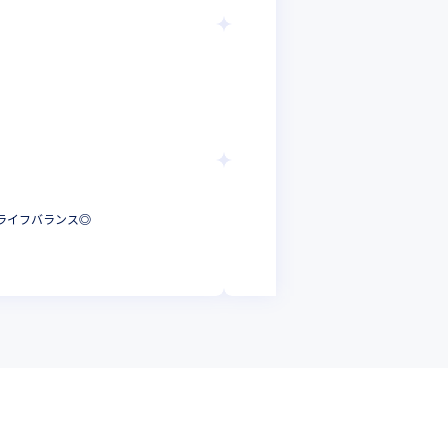
株式会社オープン
たくさんの同期と
クラウドエンジニ
東京都
年収 :
256
株式会社オープン
クライフバランス◎
【運用・保守から
ネットワークエン
東京都
年収 :
300