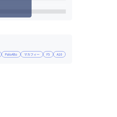
PaloAlto
マカフィー
F5
A10