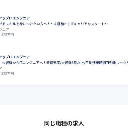
アップITエンジニア
がるスキルを身につけたい方へ！～未経験からITキャリアをスタート～
ジニア
-
325
万円
アップITエンジニア
】未経験からITエンジニアへ！研修充実/未経験8割以上/平均残業時間7時間/ワー
ア
-
325
万円
同じ職種の求人