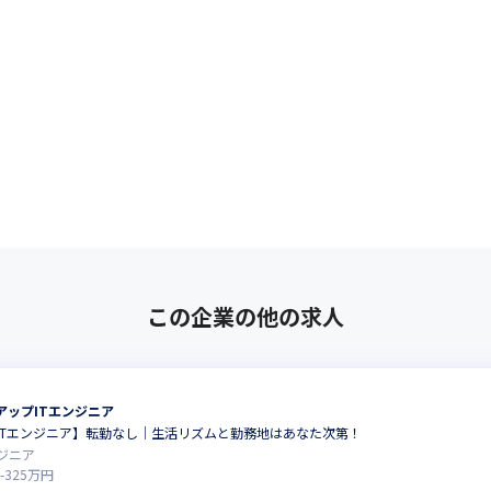
この企業の他の求人
アップITエンジニア
ITエンジニア】転勤なし｜生活リズムと勤務地はあなた次第！
ジニア
-
325
万円