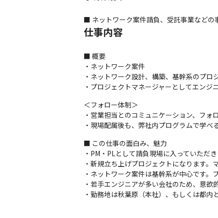
■ ネットワーク案件請負、受託事業などの
仕事内容
■ 概要

・ネットワーク案件

・ネットワーク設計、構築、基幹系のプロジ
・プロジェクトマネージャーとしてエンジ
＜フォロー体制＞

・営業担当とのコミュニケーション、フォロ
・現場配属後も、弊社内プログラムで学べ
■ この仕事の面白み、魅力

・PM・PLとして請負現場に入っていただき
・新規立ち上げプロジェクトになります。マ
・ネットワーク案件は基幹系が中心です。プ
・若手エンジニアが多い会社のため、意欲的
・勤務地は秋葉原（本社）、もしくは都内