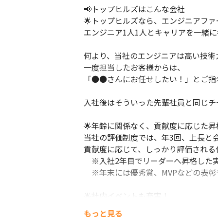
📢トップヒルズはこんな会社 

🌟トップヒルズなら、エンジニアファー
エンジニア1人1人とキャリアを一緒に
何より、当社のエンジニアは高い技術力
一度担当したお客様からは、

「●●さんにお任せしたい！」とご指名
入社後はそういった先輩社員と同じチ
🌟年齢に関係なく、貢献度に応じた昇
当社の評価制度では、年3回、上長と会
貢献度に応じて、しっかり評価される仕
　※入社2年目でリーダーへ昇格した実
　※年末には優秀賞、MVPなどの表彰
🌟社内イベントも充実！

部会・懇親会や勉強会などを定期開催し
もっと見る