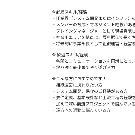
🔷必須スキル/経験

・IT業界（システム開発またはインフラ）の
・メンバーの育成・マネジメント経験がある
・プレイングマネージャーとして現場貢献し
・神奈川エリアを拠点に、腰を据えて長くキ
・将来的に事業部長として組織運営・経営
🔷 歓迎スキル/経験

・各所とコミュニケーションを円滑にとり、
・粘り強く最後までやり遂げる力
🔷こんな方におすすめです！

・組織運営に携わりたい方

・システム開発、保守のご経験がある方

・要件定義、基本設計など上流工程の経験を
・加えて深い商流プロジェクトで悩んでいる
・遠方への通勤に悩んでいる方