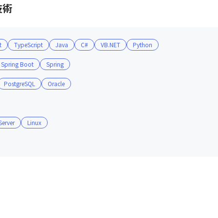
コミュニケーションが細やかに取られています！

技術
ことなく、がっちり上長・チーム単位でフォローします！ 上長
t
TypeScript
Java
C#
VB.NET
Python
の社員と懇親！楽しく飲みましょう！

Spring Boot
Spring
社内「同好会」が復活します！

の「やりたいアイデア」ください！

PostgreSQL
Oracle
に…なりました）

用しちゃってください！）

業時間10-15時間、年休120日以上、転勤なし）

erver
Linux
ば、

いと思っています。

な会社かな？」と我々にお会い頂ければと思います。

定いたします