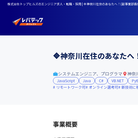
株式会社トップヒルズのエンジニア求人・転職・採用 | 🔷神奈川在住のあなたへ！(副事業部長
🔷神奈川在住のあなたへ
システムエンジニア、プログラマ
神奈
JavaScript
Java
C#
VB.NET
Pyt
リモートワーク可
オンライン選考可
新技術に
事業概要