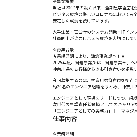
🔷事業概要

当社は2007年の設立以来、全期黒字経営を達
ビジネス環境の厳しいコロナ禍においても全
安定した成長を続けています。
大手企業・官公庁のシステム開発・ITイン
社員同士が協力し合える環境を大切にして
🔷募集背景

★業績好調により、鎌倉事業部へ！★

2025年度、鎌倉事業所は「鎌倉事業部」へ
神奈川県のお客様からのお引き合いを多数
今回募集するのは、神奈川県鎌倉市を拠点と
約20名のエンジニア組織をまとめ、神奈川
エンジニアとして現場をリードしつつ、組織
次世代の事業責任者候補 としてのキャリアを
「エンジニアとしての実務力」＋「マネジメ
仕事内容
🔷業務詳細
