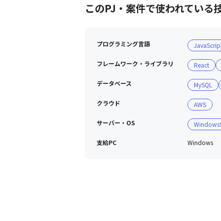
また、それぞれの部署では社員同士の
このPJ・案件で使われている
もし…今後悩みが出ても1人で抱える
ムです！

プログラミング言語
JavaScrip
📢その他POINT

✅年4回の事業部会(＆部会)で他部門
フレームワーク・ライブラリ
React
✅この度、コロナで休会となっていた
✅その他の催しも企画中！ぜひあなた
データベース
MySQL
✅社員紹介制度あり（今期、更に魅力的
クラウド
AWS
✅資格取得補助制度あり（どんどん活
✅ワークライフバランスを実現！（平均残
サーバー・OS
WindowsS
📌何よりこちらを

支給PC
Windows
せっかく、当社にご入社頂けるのであれ
『明るく楽しく元気よく』働いて頂きた
少しでも興味があれば、「本当にそん
※ご経験やご希望に応じてご配属が決