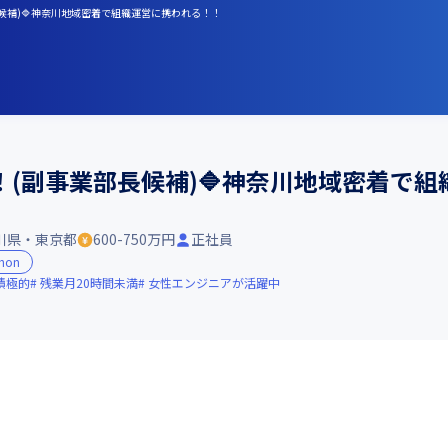
候補)🔷神奈川地域密着で組織運営に携われる！！
！(副事業部長候補)🔷神奈川地域密着で
川県・東京都
600-750万円
正社員
hon
積極的
残業月20時間未満
女性エンジニアが活躍中