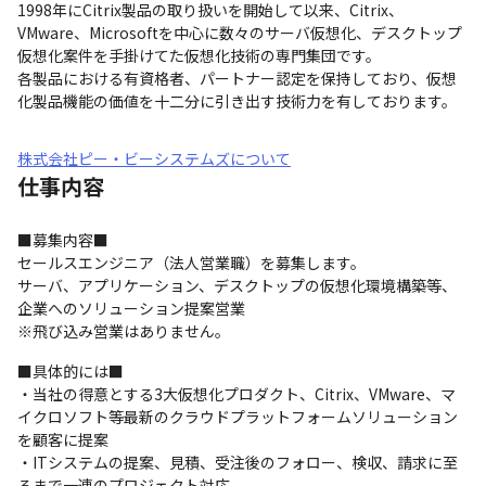
1998年にCitrix製品の取り扱いを開始して以来、Citrix、
VMware、Microsoftを中心に数々のサーバ仮想化、デスクトップ
仮想化案件を手掛けてた仮想化技術の専門集団です。

各製品における有資格者、パートナー認定を保持しており、仮想
化製品機能の価値を十二分に引き出す技術力を有しております。
株式会社ピー・ビーシステムズについて
仕事内容
■募集内容■　

セールスエンジニア（法人営業職）を募集します。

サーバ、アプリケーション、デスクトップの仮想化環境構築等、
企業へのソリューション提案営業

※飛び込み営業はありません。
■具体的には■

・当社の得意とする3大仮想化プロダクト、Citrix、VMware、マ
イクロソフト等最新のクラウドプラットフォームソリューション
を顧客に提案

・ITシステムの提案、見積、受注後のフォロー、検収、請求に至
るまで一連のプロジェクト対応
