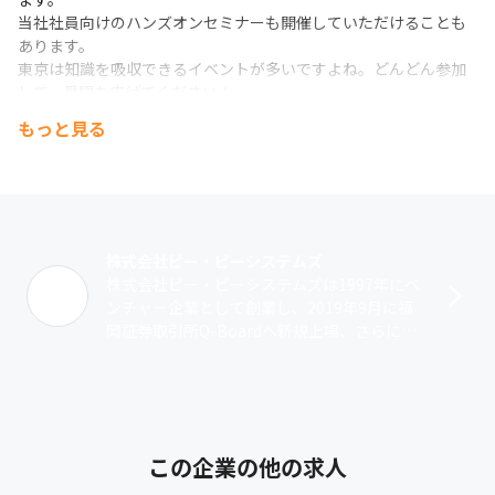
当社社員向けのハンズオンセミナーも開催していただけることも
あります。

東京は知識を吸収できるイベントが多いですよね。どんどん参加
して、見聞を広げてください！

週に1度は何かを吸収できています。
もっと見る
【社内の様子はブログをご覧ください！】

https://www.pbsystems.co.jp/recruitment/blog/
株式会社ピー・ビーシステムズ
株式会社ピー・ビーシステムズは1997年にベ
ンチャー企業として創業し、2019年9月に福
岡証券取引所Q-Boardへ新規上場、さらに20
22年10月には東京証券取引所グロース市場へ
上場を果たしました。･･･
この企業の他の求人