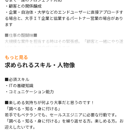
・顧客との関係醸成

・企業・自治体・大学などのエンドユーザーに直接アプローチす
る場合と、大手ＩＴ企業と協業するパートナー営業の場合があり
ます
■仕事の醍醐味■

大規模な案件を担当する時はその緊張感。「顧客と一緒にやり遂
げるぞ！」という使命感に燃えます。

小規模な案件を担当する時は顧客とのアットホームなやりとり。

もっと見る
どちらも魅力的だと思います。

求められるスキル・人物像
当社に入社した若手はまず小規模案件から任されます。もちろん
両脇を先輩社員が固めるのでご心配なく！

仕事を任されることを怖がっていてはいつまでも慣れません。1件
■必須スキル

でも多くの仕事を経験してください。
・ITの基礎知識

・コミュニケーション能力
■仕事の領域■

導入コンサルから運用サポートまでワンストップでサービスを提
■楽しめる気持ちが何より大事だと思うのです！

供するのが当社。

「調べる・知る・身に付ける」

特に当社が得意とするのは、上流工程からの設計・構築フェーズ
若手でもベテランでも、セールスエジニアに必要な行動です。

です。長年の仮想化インフラ構築実績、年間百数十件以上のプロ
「調べる・知る・身に付ける」を繰り返せる方。楽しめる方。お
ジェクト実績によって蓄積されたノウハウと経験豊富なエンジニ
迎えしたいです。