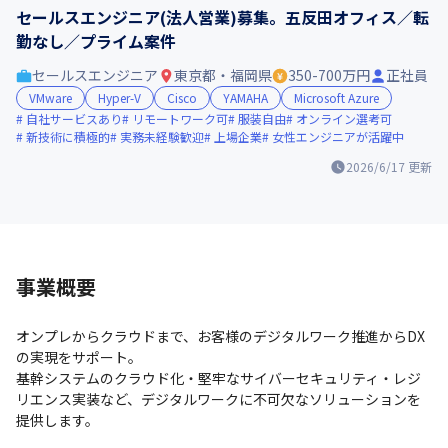
セールスエンジニア(法人営業)募集。五反田オフィス／転
勤なし／プライム案件
セールスエンジニア
東京都・福岡県
350-700万円
正社員
VMware
Hyper-V
Cisco
YAMAHA
Microsoft Azure
自社サービスあり
リモートワーク可
服装自由
オンライン選考可
新技術に積極的
実務未経験歓迎
上場企業
女性エンジニアが活躍中
2026/6/17
更新
事業概要
オンプレからクラウドまで、お客様のデジタルワーク推進からDX
の実現をサポート。

基幹システムのクラウド化・堅牢なサイバーセキュリティ・レジ
リエンス実装など、デジタルワークに不可欠なソリューションを
提供します。