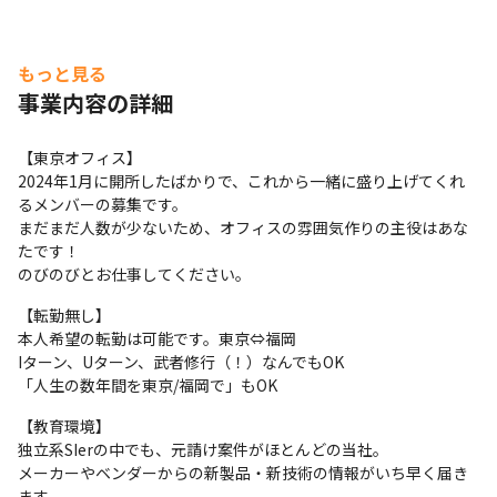
もっと見る
事業内容の詳細
【東京オフィス】

2024年1月に開所したばかりで、これから一緒に盛り上げてくれ
るメンバーの募集です。

まだまだ人数が少ないため、オフィスの雰囲気作りの主役はあな
たです！

のびのびとお仕事してください。
【転勤無し】

本人希望の転勤は可能です。東京⇔福岡

Iターン、Uターン、武者修行（！）なんでもOK

「人生の数年間を東京/福岡で」もOK
【教育環境】

独立系SIerの中でも、元請け案件がほとんどの当社。

メーカーやベンダーからの新製品・新技術の情報がいち早く届き
ます。
