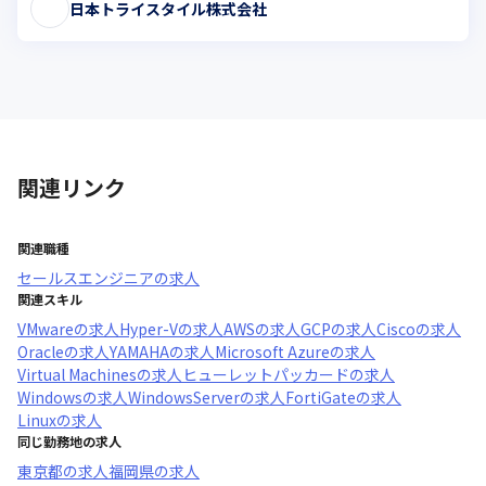
日本トライスタイル株式会社
関連リンク
関連職種
セールスエンジニア
の求人
関連スキル
VMware
の求人
Hyper-V
の求人
AWS
の求人
GCP
の求人
Cisco
の求人
Oracle
の求人
YAMAHA
の求人
Microsoft Azure
の求人
Virtual Machines
の求人
ヒューレットパッカード
の求人
Windows
の求人
WindowsServer
の求人
FortiGate
の求人
Linux
の求人
同じ勤務地の求人
東京都
の求人
福岡県
の求人