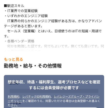
アが要件に最適な設計と高品質な構築・テストを提供します。

■歓迎スキル

その上流工程の要件定義がお仕事です。
・IT業界での営業経験

■独立系SIerならでは■

・いずれかのエンジニア経験

当社は親会社を持たず、単独で事業を行う独立系SIerです。

　IT業界の何らかのエンジニア経験がある方は、かなりアドバン
そのため特定のベンダーやメーカーに縛られることなく、さまざ
テージがあると思います。

まな商材を扱うことができます。

　セールス（営業職）とはいえ、日頃使うのはITの知識・用語で
お客様の要望に応じて、多種多様な製品と、自社の技術を組み合
す。

わせて最適解をプランニング。

・各種ベンダー資格

自由度の高い提案ができます。
　何かを勉強した証です。何でもよいです。無くても良いです。何
より業務経験が大事です
■当社の強み■

もっと見る
プライム案件が多く、エンドユーザーと直接取引を行っていま
■求める人物像

す。

勤務地・給与・その他情報
知らないことにワクワクできる方。

そのためプロジェクトの最上流である顧客折衝の業務を経験でき
知らないモノを目の前にした時に「面白そう！」を思える方が素
ます。

敵だと思います。

2次請け、3次請け…と多重構造のIT業界で顧客折衝のスキルを磨
当社の案件は1つ1つ内容が違います。ベテランでも「うーむ」と
想定年収、待遇・福利厚生、
選考プロセスなどを確認
勤務地
けるのは魅力のひとつです。

なる時があります。

するには会員登録が必要です
また大手企業との取引が多く、規模が大きなプロジェクトに関わ
「それをやり遂げた時はたまらなく嬉しいんだよね」とニヤっと
るチャンスに恵まれています。

笑える、

利用規約
、
レバテックID利用規約
、
レバレジーズグループ・プライバシ
数千万円～数億円もの予算を投じるプロジェクトを推し進める、
そんな「オタク集団」へぜひ！
ーポリシー
をご確認のうえ、同意いただける場合は会員登録へお進みく
アクセス
そんなスケールの大きな仕事を経験することができます。
ださい。