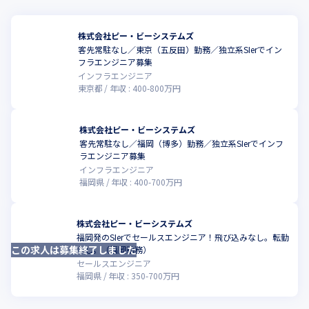
株式会社ピー・ビーシステムズ
客先常駐なし／東京（五反田）勤務／独立系SIerでイン
こ
フラエンジニア募集
インフラエンジニア
東京都
年収 :
400
-
800
万円
株式会社ピー・ビーシステムズ
客先常駐なし／福岡（博多）勤務／独立系SIerでインフ
ラエンジニア募集
インフラエンジニア
福岡県
年収 :
400
-
700
万円
株式会社ピー・ビーシステムズ
福岡発のSIerでセールスエンジニア！飛び込みなし。転勤
この求人は募集終了しました
なし。（福岡勤務）
セールスエンジニア
福岡県
年収 :
350
-
700
万円