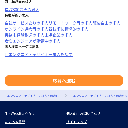
同じ年収帯の求人
年収
300万円
の求人
特徴が近い求人
自社サービスあり
の求人
リモートワーク可
の求人
服装自由
の求人
オンライン選考可
の求人
新技術に積極的
の求人
実務未経験歓迎
の求人
上場企業
の求人
女性エンジニアが活躍中
の求人
求人検索ページに戻る
ITエンジニア・デザイナー求人を探す
応募へ進む
ITエンジニア・デザイナーの求人・転職TOP
ITエンジニア・デザイナーの求人・転職を探
IT・Web求人を探す
個人向けお問い合わせ
よくある質問
サイトマップ