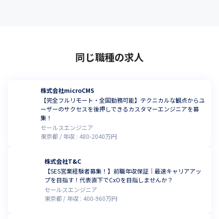
同じ職種の求人
株式会社microCMS
【完全フルリモート・全国勤務可能】テクニカルな観点からユ
ーザーのサクセスを後押しできるカスタマーエンジニアを募
集！
セールスエンジニア
東京都
年収 :
480
-
2040
万円
株式会社T&C
【SES営業経験者募集！】前職年収保証｜最速キャリアアッ
プを目指す！代表直下でCxOを目指しませんか？
セールスエンジニア
東京都
年収 :
400
-
960
万円