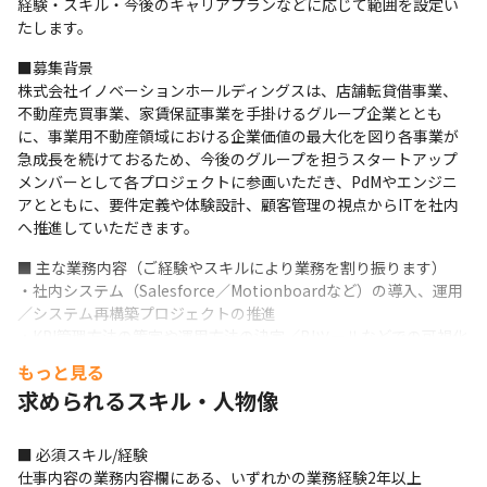
経験・スキル・今後のキャリアプランなどに応じて範囲を設定い
たします。
■募集背景

株式会社イノベーションホールディングスは、店舗転貸借事業、
不動産売買事業、家賃保証事業を手掛けるグループ企業ととも
に、事業用不動産領域における企業価値の最大化を図り各事業が
急成長を続けておるため、今後のグループを担うスタートアップ
メンバーとして各プロジェクトに参画いただき、PdMやエンジニ
アとともに、要件定義や体験設計、顧客管理の視点からITを社内
へ推進していただきます。
■ 主な業務内容（ご経験やスキルにより業務を割り振ります）

・社内システム（Salesforce／Motionboardなど）の導入、運用
／システム再構築プロジェクトの推進

・KPI管理方法の策定や運用方法の決定／BIツールなどでの可視化
の仕方の検討

もっと見る
・社内に対する技術的なサポート（項目管理のカスタマイズ、レ
求められるスキル・人物像
ポート作成、データ抽出など）

・社内要望をもとに社外の開発ベーダ―への提案

・社内啓蒙（ユーザーに向けた利用説明会や勉強会の企画立案、
■ 必須スキル/経験

実施）

仕事内容の業務内容欄にある、いずれかの業務経験2年以上