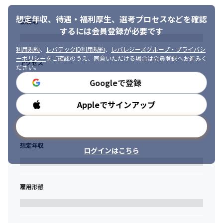
想定年収、待遇・福利厚生、
選考プロセスなどを確認
勤務地
するには会員登録が必要です
利用規約
、
レバテックID利用規約
、
レバレジーズグループ・プライバシ
ーポリシー
をご確認のうえ、同意いただける場合は会員登録へお進みく
アクセス
ださい。
Googleで登録
Appleでサインアップ
勤務時間
メールアドレスで登録
想定年収
ログインはこちら
雇用形態