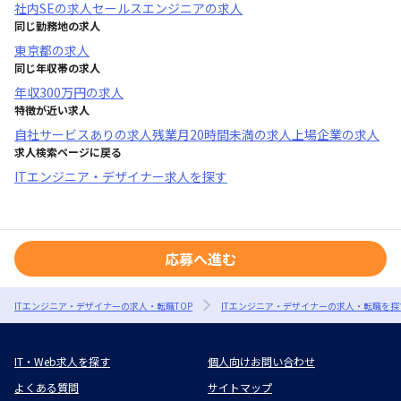
社内SE
の求人
セールスエンジニア
の求人
同じ勤務地の求人
東京都
の求人
同じ年収帯の求人
年収
300万円
の求人
特徴が近い求人
自社サービスあり
の求人
残業月20時間未満
の求人
上場企業
の求人
求人検索ページに戻る
ITエンジニア・デザイナー求人を探す
応募へ進む
ITエンジニア・デザイナーの求人・転職TOP
ITエンジニア・デザイナーの求人・転職を探
IT・Web求人を探す
個人向けお問い合わせ
よくある質問
サイトマップ