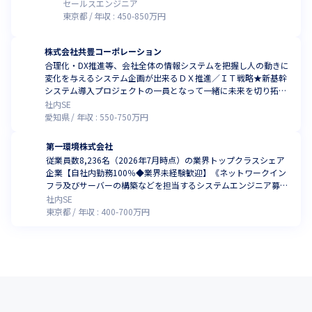
セールスエンジニア
東京都
年収 :
450
-
850
万円
株式会社共豊コーポレーション
合理化・DX推進等、会社全体の情報システムを把握し人の動きに
変化を与えるシステム企画が出来るＤＸ推進／ＩＴ戦略★新基幹
システム導入プロジェクトの一員となって一緒に未来を切り拓き
ましょう！
社内SE
愛知県
年収 :
550
-
750
万円
第一環境株式会社
従業員数8,236名（2026年7月時点）の業界トップクラスシェア
企業【⾃社内勤務100％◆業界未経験歓迎】《ネットワークイン
フラ及びサーバーの構築などを担当するシステムエンジニア募
集》
社内SE
東京都
年収 :
400
-
700
万円