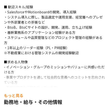
・進行管理、開発メンバーとの調整・折衝

■ 歓迎スキル/経験

・データ調査とビジネスサイドへのヒアリング・分析
・SalesforceやMotionboardの開発、導入経験

■事業やチームの特徴

・システム導入に際し、製品選定や運用支援、経営層へのプレゼ
2023年10月に新設された部署（IT推進部）。 新しいチームという
ンや外部業者との折衝など

こともあり、自由度高く、自分たちで業務をつくっていく面白さ
・BtoB、BtoCサイトの設計、開発、運用、立ち上げ経験

を実感できます。平均残業時間も10～20時間程度/月（2025年4月
・基幹業務系のアプリケーション経験がある方

時点）、年間休日130日、集中して業務に取り組みつつ、メリハリ
・スケジュールや品質管理などのプロジェクト管理の経験がある
をつけて働ける環境づくりを目指しています。
方

・1年以上のリーダー経験（PL・PM経験）

・自社サービスのため自分の意見やアイデアがサービスに反映し
※不動産業における管理システムの開発経験歓迎
やすくやりがいを感じられます。

・会社の成長や変革していく醍醐味を体感できるフィールド。

■求める人物像

・少数精鋭組織であるため、サービスの成長に大きく貢献できる
- イノベーション・グループのミッションやバリューに共感いただ
こと　など
ける方

- 事業やプロダクトを通して社会的な意義へのコミットを志向され
一つに枠に捕らわれず、事業会社のスキームを理解した上で、い
ている方

かにサービス価値を高めていけるかを追求していただきます。
- 素直で謙虚な姿勢を持っている方

- 責任感を持って仕事に取り組める方

もっと見る
- 学ぶ意欲と向上心がある方
勤務地・給与・その他情報