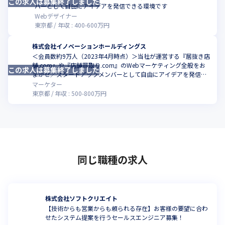
この求人は募集終了しました
バーとして自由にアイデアを発信できる環境です
Webデザイナー
東京都
年収 :
400
-
600
万円
株式会社イノベーションホールディングス
＜会員数約9万人（2023年4月時点）＞当社が運営する『居抜き店
舗.com』や『店舗買取り.com』のWebマーケティング全般をお
この求人は募集終了しました
まかせ／スタートアップメンバーとして自由にアイデアを発信で
きる環境です
マーケター
東京都
年収 :
500
-
800
万円
同じ職種の求人
株式会社ソフトクリエイト
【技術からも営業からも頼られる存在】お客様の要望に合わ
せたシステム提案を行うセールスエンジニア募集！