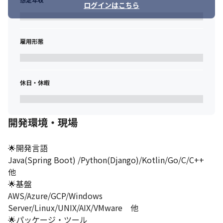
サポートを受け理想のキャリアを築けます🙍
ログインはこちら
🔶4) 定着率91%が裏付ける「納得して働ける環境」！
✅社員の声

雇用形態
「現場での働き方が段々自分のスキルと合っていない方向に進ん
でいて、将来的にも違うスキルを身につけたいと悩んでいた時
に、チャットで皆さんが真摯に相談に乗ってくださりました！」
休日・休暇
年間休暇実績は125日以上！

・完全週休2日制（土・日・祝）

・年末年始休暇

開発環境・現場
・夏季休暇

・慶弔休暇

※5日以上の連続休暇も取得可能
🌟開発言語

Java(Spring Boot) /Python(Django)/Kotlin/Go/C/C++　
また、

🌟資格取得支援制度

他

🌟企業型確定拠出年金（DC）

🌟基盤

🌟各種手当

AWS/Azure/GCP/Windows 
など、充実した福利厚生・保証制度も備えています！
Server/Linux/UNIX/AIX/VMware　他

🌟パッケージ・ツール

OpenWorkでの社員クチコミは、【全79,310社中、上位1%】の