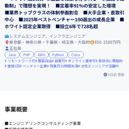
動制」で理想を実現！ ■定着率91%の安定した環境
■業界トップクラスの体制参画割合 ■大手企業・直取引
中心 ■2025年ベストベンチャー100選出の成長企業 ■
ホワイト認定企業取得 ■設立6年で728名超
システムエンジニア、インフラエンジニア
東京都・神奈川県・千葉県・埼玉県・大阪府
450-1500万円
正社員
Java
PHP
AWS
Python
Cisco
リモートワーク可
服装自由
副業可
オンライン選考可
新技術に積極的
面接1回
ベンチャー企業
残業月20時間未満
女性エンジニアが活躍中
3日前
更新
事業概要
■エンジニアリングコンサルティング事業
