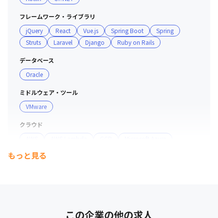
・既存サービスのリプレイスプロジェクト

フレームワーク・ライブラリ
　（PHP→Node.js移行｜React｜API設計｜Docker｜
jQuery
React
Vue.js
Spring Boot
Spring
AWS）

Struts
Laravel
Django
Ruby on Rails
・データ連携を含むWebアプリケーション開発

データベース
　（Python｜FastAPI｜React｜BigQuery｜ETL処理）

Oracle
・モバイルアプリ連携を含むバックエンド開発

ミドルウェア・ツール
　（Node.js｜GraphQL｜Firebase｜AWS｜認証基盤設
VMware
計）
クラウド
AWS
AWS Lambda
GCP
Microsoft Azure
もっと見る
サーバー・OS
Linux
ネットワーク機器
Cisco
この企業の他の求人