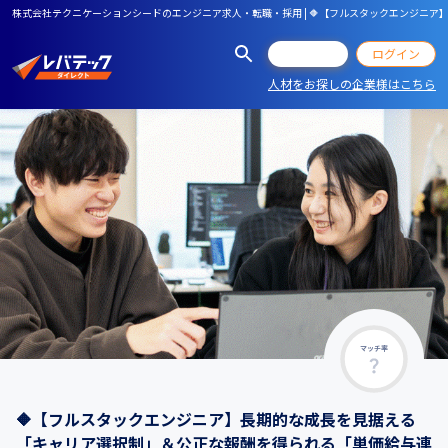
株式会社テクニケーションシードのエンジニア求人・転職・採用 | 🔶【フルスタックエンジニ
会員登録
ログイン
人材をお探しの企業様はこちら
マッチ率
🔶【フルスタックエンジニア】長期的な成長を見据える
「キャリア選択制」＆公正な報酬を得られる「単価給与連