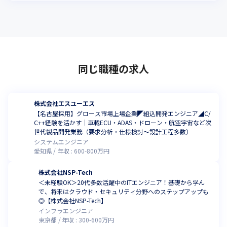
同じ職種の求人
株式会社エスユーエス
【名古屋採用】グロース市場上場企業◤組込開発エンジニア◢C/
C++経験を活かす｜車載ECU・ADAS・ドローン・航空宇宙など次
世代製品開発業務（要求分析・仕様検討～設計工程多数）
システムエンジニア
愛知県
年収 :
600
-
800
万円
株式会社NSP-Tech
＜未経験OK＞20代多数活躍中のITエンジニア！基礎から学ん
で、将来はクラウド・セキュリティ分野へのステップアップも
◎【株式会社NSP-Tech】
インフラエンジニア
東京都
年収 :
300
-
600
万円