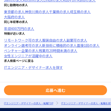
Swift
の求人
Kotlin
の求人
Linux
の求人
Ruby on Rails
の求人
同じ勤務地の求人
東京都
の求人
神奈川県
の求人
千葉県
の求人
埼玉県
の求人
大阪府
の求人
同じ年収帯の求人
年収
400万円
の求人
特徴が近い求人
リモートワーク可
の求人
服装自由
の求人
副業可
の求人
オンライン選考可
の求人
新技術に積極的
の求人
面接1回
の求人
ベンチャー企業
の求人
残業月20時間未満
の求人
女性エンジニアが活躍中
の求人
求人検索ページに戻る
ITエンジニア・デザイナー求人を探す
応募へ進む
ITエンジニア・デザイナーの求人・転職TOP
ITエンジニア・デザイナーの求人・転職を探