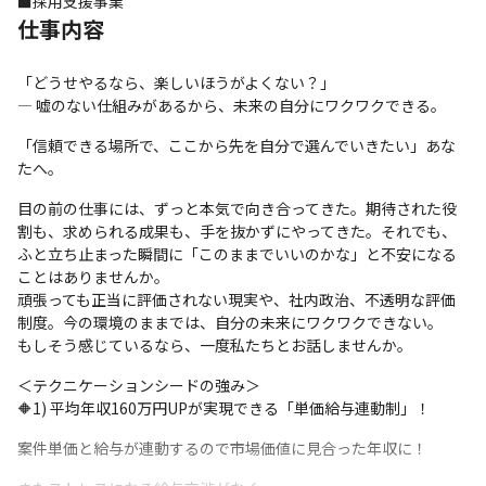
■採用支援事業
仕事内容
「どうせやるなら、楽しいほうがよくない？」

― 嘘のない仕組みがあるから、未来の自分にワクワクできる。
「信頼できる場所で、ここから先を自分で選んでいきたい」あな
たへ。
目の前の仕事には、ずっと本気で向き合ってきた。期待された役
割も、求められる成果も、手を抜かずにやってきた。それでも、
ふと立ち止まった瞬間に「このままでいいのかな」と不安になる
ことはありませんか。

頑張っても正当に評価されない現実や、社内政治、不透明な評価
制度。今の環境のままでは、自分の未来にワクワクできない。

もしそう感じているなら、一度私たちとお話しませんか。
＜テクニケーションシードの強み＞

🔶1) 平均年収160万円UPが実現できる「単価給与連動制」！
案件単価と給与が連動するので市場価値に見合った年収に！