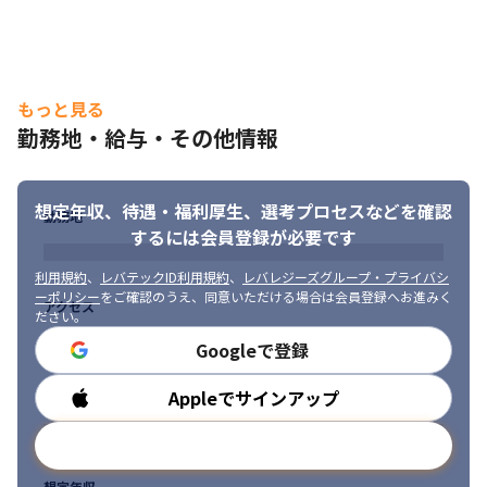
✅社員の声

「インフラ・アプリと幅広く携わり技術選定やアーキ設計から意
思決定に貢献できています。コンサルティング領域への挑戦も視
野に入れて業務に取り組んでいます！」
もっと見る
勤務地・給与・その他情報
🌟プロジェクト例

・Webアプリケーションの開発

・ECサイトの開発

・機械学習を用いた開発

想定年収、待遇・福利厚生、
選考プロセスなどを確認
勤務地
・業務系システムの開発

するには会員登録が必要です
・組み込み開発

・オンプレ環境からクラウド環境への移行

利用規約
、
レバテックID利用規約
、
レバレジーズグループ・プライバシ
ーポリシー
をご確認のうえ、同意いただける場合は会員登録へお進みく
・ネットワーク設計～運用

アクセス
ださい。
・PMOとしてベンダーコントロールやプロジェクトの推進

・ITコンサルタントとしてパッケージの導入支援
Googleで登録
🔶3) 業界トップクラスのチーム参画割合
Appleでサインアップ
勤務時間
経験が豊富なベテランのエンジニアであれば、

メールアドレスで登録
リーダー経験を積む機会や上流工程への参加💻

若手エンジニアであれば、

想定年収