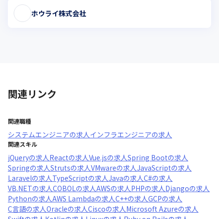
ホウライ株式会社
関連リンク
関連職種
システムエンジニア
の求人
インフラエンジニア
の求人
関連スキル
jQuery
の求人
React
の求人
Vue.js
の求人
Spring Boot
の求人
Spring
の求人
Struts
の求人
VMware
の求人
JavaScript
の求人
Laravel
の求人
TypeScript
の求人
Java
の求人
C#
の求人
VB.NET
の求人
COBOL
の求人
AWS
の求人
PHP
の求人
Django
の求人
Python
の求人
AWS Lambda
の求人
C++
の求人
GCP
の求人
C言語
の求人
Oracle
の求人
Cisco
の求人
Microsoft Azure
の求人