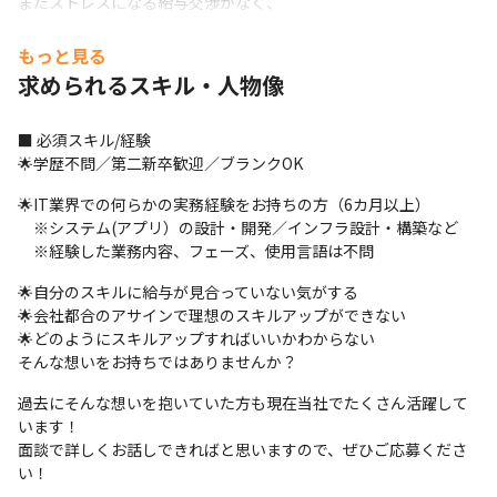
またストレスになる給与交渉がなく、

明確な評価基準のもと自分の価値観に合わせて働ける環境です！
もっと見る
転職時点で平均160万円の年収アップを実現しており、最高「600
求められるスキル・人物像
万円アップ」という方も！
🌟実際の例

■ 必須スキル/経験

27歳／年収580万／PHP・React経験4年（+160万円UP）

🌟学歴不問／第二新卒歓迎／ブランクOK
31歳／年収780万／Node.js・Next.js経験6年（+220万円UP）

36歳／年収1,000万／フルスタック＋リード経験（+320万円UP）
🌟IT業界での何らかの実務経験をお持ちの方（6カ月以上）

　※システム(アプリ）の設計・開発／インフラ設計・構築など

🔶2) テクニケーションシードが考える『キャリア選択制』

　※経験した業務内容、フェーズ、使用言語は不問
エンジニアのキャリアは、目先の単価やその場の都合で決めるも
のではありません！

🌟自分のスキルに給与が見合っていない気がする

技術や経験がどのように積み上がってきたのかを正しく理解した
🌟会社都合のアサインで理想のスキルアップができない

うえで、

🌟どのようにスキルアップすればいいかわからない

一人ひとりに合ったキャリアステップを見極めていきます👀
そんな想いをお持ちではありませんか？
過大に期待することも、過小に評価することもせず、

過去にそんな想いを抱いていた方も現在当社でたくさん活躍して
いまの実力と、これから伸ばすべき力に丁寧に向き合う。
います！

面談で詳しくお話しできればと思いますので、ぜひご応募くださ
長期的な成長を見据えて向き合うことが、私たちのキャリアに対
い！
する姿勢です✨