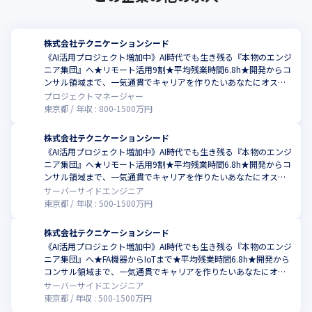
株式会社テクニケーションシード
《AI活用プロジェクト増加中》AI時代でも生き残る『本物のエンジ
ニア集団』へ★リモート活用9割★平均残業時間6.8h★開発からコ
ンサル領域まで、一気通貫でキャリアを作りたいあなたにオスス
メの環境です！
プロジェクトマネージャー
東京都
年収 :
800
-
1500
万円
株式会社テクニケーションシード
《AI活用プロジェクト増加中》AI時代でも生き残る『本物のエンジ
ニア集団』へ★リモート活用9割★平均残業時間6.8h★開発からコ
ンサル領域まで、一気通貫でキャリアを作りたいあなたにオスス
メの環境です！
サーバーサイドエンジニア
東京都
年収 :
500
-
1500
万円
株式会社テクニケーションシード
《AI活用プロジェクト増加中》AI時代でも生き残る『本物のエンジ
ニア集団』へ★FA機器からIoTまで★平均残業時間6.8h★開発から
コンサル領域まで、一気通貫でキャリアを作りたいあなたにオス
スメの環境です！
サーバーサイドエンジニア
東京都
年収 :
500
-
1500
万円