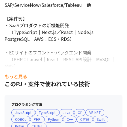
SAP/ServiceNow/Salesforce/Tableau　他

高評価を得ています✨

（※2026年6月時点）
【案件例】

📩社員クチコミの評価（業界平均との比較）

・SaaSプロダクトの新機能開発

🌈人事評価の適正感：4.6（平均：3.1）

　（TypeScript｜Next.js／React｜Node.js｜
🌈社員の士気：4.2（平均：3.1）

PostgreSQL｜AWS：ECS・RDS）

🌈風通しの良さ：4.3（平均：3.6）

🌈待遇面の満足度：4.1（平均：3.2）
・ECサイトのフロント〜バックエンド開発

総勢728名の仲間と一緒に働いてみませんか？
　（PHP：Laravel｜React｜REST API設計｜MySQL｜
AWS）

もっと見る
・業務管理システムのフルスタック開発

このPJ・案件で使われている技術
　（Java：Spring Boot｜TypeScript｜Vue.js｜Oracle｜
AWS）

プログラミング言語
・スタートアップ向けWebサービス開発

JavaScript
TypeScript
Java
C#
VB.NET
　（TypeScript｜Next.js｜Firebase｜GCP｜CI/CD：
COBOL
PHP
Python
C++
C言語
Swift
GitHub Actions）

Kotlin
C#.NET