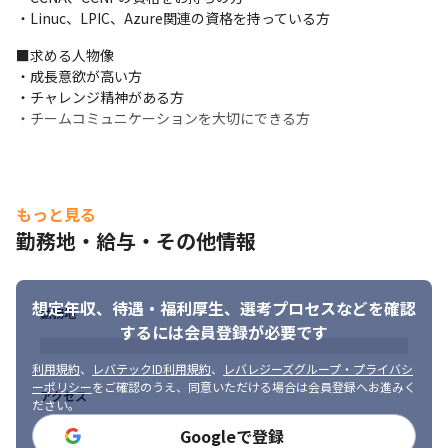
中規模：10名程度

・Linuc、LPIC、Azure関連の資格を持っている方
大規模：30～50名
■求める人物像

￣￣￣￣￣￣￣￣￣￣

・成長意欲が高い方

■当社の魅力

・チャレンジ精神がある方

￣￣￣￣￣￣￣￣￣￣

・チームコミュニケーションを大切にできる方
◎大手案件多数！約400社以上と取引あり

◎受託開発・自社開発あり

◎充実の研修＆資格取得支援！

◎残業月平均10.3時間

◎有給休暇取得率80.9％

もっと見る
◎4年連続健康経営優良法人2026（大企業法人部門）に認定

勤務地・給与・その他情報
◎年齢性別問わず20代でリーダーになる方も

◎営業とキャリアサポーターの２部署で貴方をサポート
想定年収、待遇・福利厚生、
選考プロセスなどを確認
￣￣￣￣￣￣￣￣￣￣

勤務地
■キャリアパス

するには会員登録が必要です
￣￣￣￣￣￣￣￣￣￣

利用規約
、
レバテックID利用規約
、
レバレジーズグループ・プライバシ
入社時にキャリアパスをヒアリングさせていただき、一人一人に
ーポリシー
をご確認のうえ、同意いただける場合は会員登録へお進みく
沿った個人のキャリアプランを決めていきます。

アクセス
ださい。
ご経験・スキルを活かし、目標に適したプロジェクト先に配属い
Googleで登録
たします。
