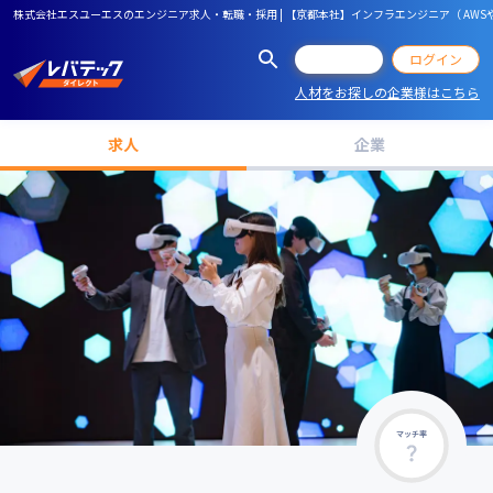
株式会社エスユーエスのエンジニア求人・転職・採用 | 【京都本社】インフラエンジニア（ AWSやAzure等
会員登録
ログイン
人材をお探しの企業様はこちら
求人
企業
マッチ率