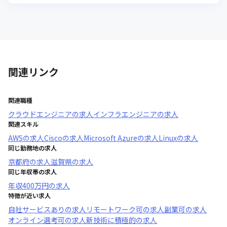
関連リンク
関連職種
クラウドエンジニア
の求人
インフラエンジニア
の求人
関連スキル
AWS
の求人
Cisco
の求人
Microsoft Azure
の求人
Linux
の求人
同じ勤務地の求人
京都府
の求人
滋賀県
の求人
同じ年収帯の求人
年収
400万円
の求人
特徴が近い求人
自社サービスあり
の求人
リモートワーク可
の求人
副業可
の求人
オンライン選考可
の求人
新技術に積極的
の求人