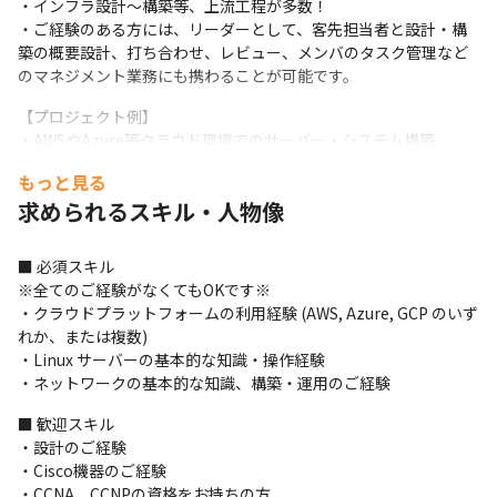
・インフラ設計～構築等、上流工程が多数！

・ご経験のある方には、リーダーとして、客先担当者と設計・構
築の概要設計、打ち合わせ、レビュー、メンバのタスク管理など
のマネジメント業務にも携わることが可能です。
【プロジェクト例】

・AWSやAzure等クラウド環境でのサーバー・システム構築

・社内外のネットワークやサーバの設計構築

もっと見る
・Windowsサーバー、Linuxサーバーの設計構築

求められるスキル・人物像
・Vmwareの仮想マシン作成、 NetApp のボリューム作成／拡張

※大手企業のデータセンターなど、大規模案件も多数有。スキル
に応じて案件をお任せします。
■ 必須スキル　

※全てのご経験がなくてもOKです※

【お取引先を一部ご紹介】

・クラウドプラットフォームの利用経験 (AWS, Azure, GCP のいず
パナソニック(株)、三菱電機(株)、富士通(株)、オムロン(株)、

れか、または複数)

(株)堀場製作所、京セラ(株)、ローム(株)、(株)村田製作所、

・Linux サーバーの基本的な知識・操作経験

村田機械(株)、(株)GSユアサ、沖電気工業(株)、SCSK(株)、

・ネットワークの基本的な知識、構築・運用のご経験
楽天(株)、(株)NTTデータ、宝ホールディングス(株)、

倉敷紡績(株) 、東洋紡(株) 、日本電産グループ 　他
■ 歓迎スキル

・設計のご経験

【チームプロジェクト人数】

・Cisco機器のご経験

小規模：3～5名

・CCNA、CCNPの資格をお持ちの方
