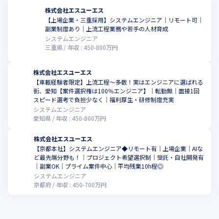
株式会社エスユーエス
【上場企業・三重採用】システムエンジニア│リモート可│
副業制度あり│上流工程業務や若手の人材育成
システムエンジニア
三重県
年収 :
450
-
800
万円
株式会社エスユーエス
【車載経験者限定】上流工程～多数！実はエンジニアに選ばれる
街、愛知【案件選択権は100％エンジニア】│転勤無│面接1回
スピード選考で負担少なく│福利厚生・研修制度充実
システムエンジニア
愛知県
年収 :
450
-
800
万円
株式会社エスユーエス
【京都本社】システムエンジニア◆リモート有｜上場企業｜AIな
ど最先端分野も！｜プロジェクト希望選択制｜受託・自社開発有
｜副業OK｜プライム案件中心｜平均残業10h程◎
システムエンジニア
京都府
年収 :
450
-
700
万円