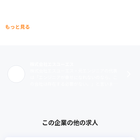
もっと見る
株式会社エスユーエス
株式会社エスユーエス・元エンジニアの代表
は「エンジニアが幸せになれないのなら、こ
の会社は存在する必要がない。」と言いま
す。1999年の創業以来、成長を続け今では従
業員約2,596名、8つの拠点まで成長･･･
この企業の他の求人