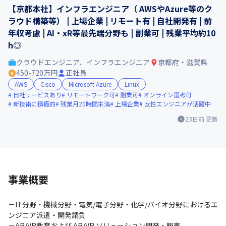
【京都本社】インフラエンジニア（ AWSやAzure等のク
ラウド構築等） | 上場企業 | リモート有 | 自社開発有 | 前
年収考慮 | AI・xR等最先端分野も | 副業可 | 残業平均約10
h◎
クラウドエンジニア、インフラエンジニア
京都府・滋賀県
450-720万円
正社員
AWS
Cisco
Microsoft Azure
Linux
自社サービスあり
リモートワーク可
副業可
オンライン選考可
新技術に積極的
残業月20時間未満
上場企業
女性エンジニアが活躍中
23日前
更新
事業概要
－IT分野・機械分野・電気/電子分野・化学/バイオ分野におけるエ
ンジニア派遣・開発請負

－AR/VR教育および AR/VR ソリューション開発・販売
