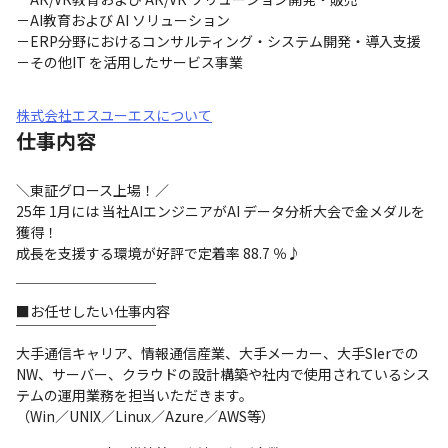
－AI教育および AI ソリューション

－ERP分野におけるコンサルティング・システム開発・導入支援

－その他IT を活用したサービス事業
株式会社エスユーエスについて
仕事内容
＼東証グロース上場！／

25年 1月には 当社AIエンジニアがAI データ分析大会で金メダルを
獲得！

成長を支援する環境が好評で定着率 88.7 ％♪
￣￣￣￣￣￣￣￣￣￣

■お任せしたい仕事内容

￣￣￣￣￣￣￣￣￣￣

大手通信キャリア、情報通信産業、大手メーカー、大手SIerでの

NW、サーバー、クラウドの設計構築や社内で使用されているシス
テムの運用業務を担当いただきます。

（Win／UNIX／Linux／Azure／AWS等） 