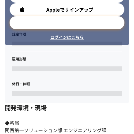
当社員が在籍している5名以上のチームプロジェクトに参画するこ
とを前提としています。

Appleでサインアップ
勤務時間
開発スキル研修やリーダー研修、AIやVRの研修など個人の市場価
値を高める研修を多数ご用意していますので、

メールアドレスで登録
是非ご活用ください。
想定年収
ログインはこちら
￣￣￣￣￣￣￣￣￣￣

■安心のサポート体制

￣￣￣￣￣￣￣￣￣￣

「人」と「技術」をキーワードに、「社会人学校Ⓡ」というコン
雇用形態
セプトモデルを掲げ、

創業以来、市場価値ある人材を育成することを追求しています。

そんな当社ならでは、エンジニアの皆様をサポートする専任の部
署を設置しております。

休日・休暇
技術面だけでなく業務の悩みや不安においてもご相談できるよう
定期的な面談を実施し、

安心して長く働ける環境づくりを常に心がけています。

開発環境・現場
元エンジニアが常駐しているので、技術的な不安や悩みがあれ
ば、すぐに相談できる環境が魅力です。
◆所属 

（変更の範囲）会社の定める業務
関西第一ソリューション部 エンジニアリング課
