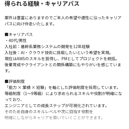
得られる経験・キャリアパス
案件は豊富にありますのでご本人の希望や適性に沿ったキャリア
パスに向け伴走いたします。
■キャリアパス

・40代/男性

入社前：基幹系業務システムの開発を12年経験

入社後：AI・クラウド技術に挑戦したいという希望を実現。

現在はAWSのスキルを習得し、PMとしてプロジェクトを統括。

後輩育成やクライアントとの関係構築にもやりがいを感じていま
す。
■評価制度

「能力 × 業績 × 経験」を軸とした評価制度を採用しています。

等級制度（1～9等級）により求められるスキルや役割が明確にな
っており、

エンジニアとしての成長ステップが可視化されています。

そのため自身のスキルレベルや次に目指す役割を

明確にしながらキャリアを築いていくことができます。