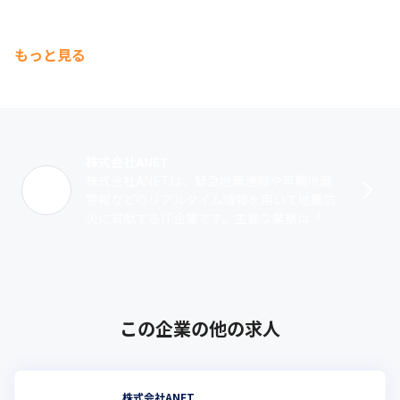
もっと見る
株式会社ANET
株式会社ANETは、緊急地震速報や早期地震
警報などのリアルタイム情報を用いて地震防
災に貢献するIT企業です。主要な業務は「緊
急地震速報の配信および受信システム構築・
保守」「地震防災システムの開発・保守･･･
この企業の他の求人
株式会社ANET