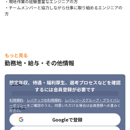
・現地作業の経験豊富なエンジニアの方

・チームメンバーと協力しながら仕事に取り組めるエンジニアの
方
もっと見る
勤務地・給与・その他情報
想定年収、待遇・福利厚生、
選考プロセスなどを確認
勤務地
するには会員登録が必要です
利用規約
、
レバテックID利用規約
、
レバレジーズグループ・プライバシ
ーポリシー
をご確認のうえ、同意いただける場合は会員登録へお進みく
アクセス
ださい。
Googleで登録