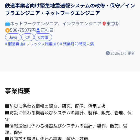
鉄道事業者向け緊急地震速報システムの改修・保守／イン
フラエンジニア・ネットワークエンジニア
ネットワークエンジニア、インフラエンジニア
東京都
500-750万円
正社員
Java
C#
C言語
服装自由
フレックス制度あり
残業月20時間未満
2026/1/6
更新
事業概要
■防災に係わる情報の調査、研究、配信、活用支援

■防災に係わる機器及びシステムの設計、製作、販売、管理、保
守

■情報通信に係わる機器及びシステムの設計、製作、販売、管
理、保守

■鉄道等の環境に係わる調査、解析、評価
