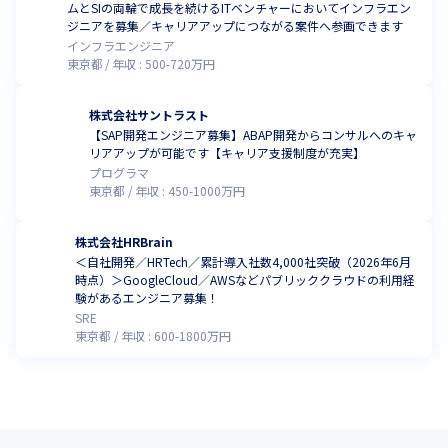
ムとSIの両輪で成長を続けるITベンチャーにおいてインフラエン
ジニアを募集／キャリアアップにつながる案件へ参画できます
インフラエンジニア
東京都
年収 :
500
-
720
万円
株式会社サントラスト
【SAP開発エンジニア募集】ABAP開発からコンサルへのキャ
リアアップが可能です【キャリア支援制度が充実】
プログラマ
東京都
年収 :
450
-
1000
万円
株式会社HRBrain
＜自社開発／HRTech／累計導入社数4,000社突破（2026年6月
時点）＞GoogleCloud／AWSなどパブリッククラウドの利用経
験があるエンジニア募集！
SRE
東京都
年収 :
600
-
1800
万円