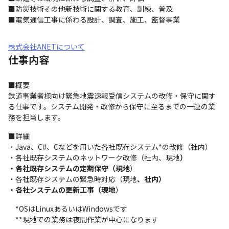
■防災技術その他新技術に関する教育、訓練、普及

■電気通信工事に係わる設計、調査、施工、監督事業
株式会社ANETについて
仕事内容
■概要

鉄道事業者様向け緊急地震速報受信システムの改修・保守に関す
る仕事です。システム開発・改修から保守に至るまでの一連の業
務を担当します。
■詳細

・Java、C#、Cなどを用いた各社既存システム*の改修（社内）

・各社既存システムのネットワーク改修（社内、現地
）

・各社既存システムの定期保守（現地
）

・各社既存システムの緊急時対応（現地
、社内）

・各社システムの更新工事（現地
）
　*OSはLinuxあるいはWindowsです

　**現地での業務は夜間作業が中心になります