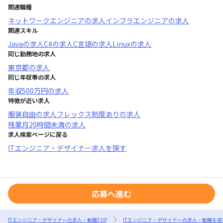
関連職種
ネットワークエンジニア
の求人
インフラエンジニア
の求人
関連スキル
Java
の求人
C#
の求人
C言語
の求人
Linux
の求人
同じ勤務地の求人
東京都
の求人
同じ年収帯の求人
年収
500万円
の求人
特徴が近い求人
服装自由
の求人
フレックス制度あり
の求人
残業月20時間未満
の求人
求人検索ページに戻る
ITエンジニア・デザイナー求人を探す
応募へ進む
ITエンジニア・デザイナーの求人・転職TOP
ITエンジニア・デザイナーの求人・転職を探