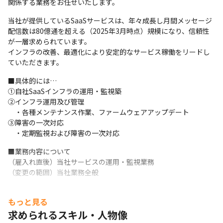
関係する業務をお任せいたします。
当社が提供しているSaaSサービスは、年々成長し月間メッセージ
配信数は80億通を超える（2025年3月時点）規模になり、信頼性
が一層求められています。

インフラの改善、最適化により安定的なサービス稼働をリードし
ていただきます。
■具体的には…

①自社SaaSインフラの運用・監視築

②インフラ運用及び管理

　・各種メンテナンス作業、ファームウェアアップデート

③障害の一次対応

　・定期監視および障害の一次対応
■業務内容について

（雇入れ直後）当社サービスの運用・監視業務

（変更の範囲）当社業務全般
もっと見る
求められるスキル・人物像