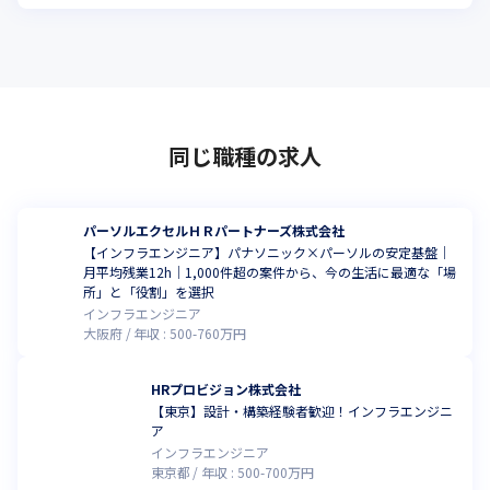
同じ職種の求人
パーソルエクセルＨＲパートナーズ株式会社
【インフラエンジニア】パナソニック×パーソルの安定基盤｜
月平均残業12h｜1,000件超の案件から、今の生活に最適な「場
所」と「役割」を選択
インフラエンジニア
大阪府
年収 :
500
-
760
万円
HRプロビジョン株式会社
【東京】設計・構築経験者歓迎！インフラエンジニ
ア
インフラエンジニア
東京都
年収 :
500
-
700
万円