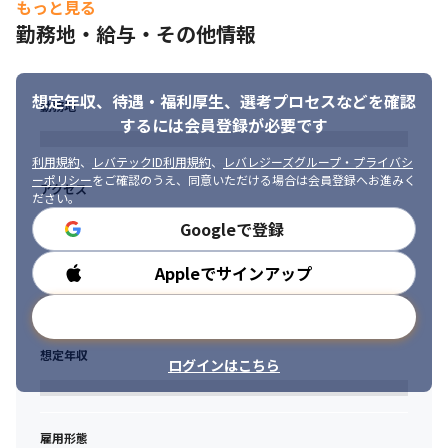
もっと見る
勤務地・給与・その他情報
想定年収、待遇・福利厚生、
選考プロセスなどを確認
勤務地
するには会員登録が必要です
利用規約
、
レバテックID利用規約
、
レバレジーズグループ・プライバシ
ーポリシー
をご確認のうえ、同意いただける場合は会員登録へお進みく
アクセス
ださい。
Googleで登録
Appleでサインアップ
勤務時間
メールアドレスで登録
想定年収
ログインはこちら
雇用形態