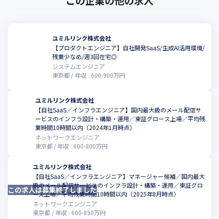
この企業の他の求人
ユミルリンク株式会社
【プロダクトエンジニア】自社開発SaaS/生成AI活用環境/
こ
残業少なめ/週3回在宅◎
システムエンジニア
東京都
年収 :
600
-
900
万円
ユミルリンク株式会社
【自社SaaS／インフラエンジニア】国内最大級のメール配信サ
ービスのインフラ設計・構築・運用／東証グロース上場／平均残
こ
業時間10時間以内（2024年1月時点）
ネットワークエンジニア
東京都
年収 :
600
-
800
万円
ユミルリンク株式会社
【自社SaaS／インフラエンジニア】マネージャー候補／国内最大
級のメール配信サービスのインフラ設計・構築・運用／東証グロ
この求人は募集終了しました
こ
ース上場／平均残業時間10時間以内（2025年8月時点）
ネットワークエンジニア
東京都
年収 :
600
-
850
万円