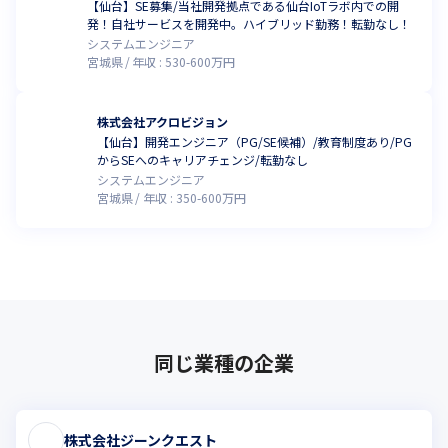
【仙台】SE募集/当社開発拠点である仙台IoTラボ内での開
発！自社サービスを開発中。ハイブリッド勤務！転勤なし！
システムエンジニア
宮城県
年収 :
530
-
600
万円
株式会社アクロビジョン
【仙台】開発エンジニア（PG/SE候補）/教育制度あり/PG
からSEへのキャリアチェンジ/転勤なし
システムエンジニア
宮城県
年収 :
350
-
600
万円
同じ業種の企業
株式会社ジーンクエスト