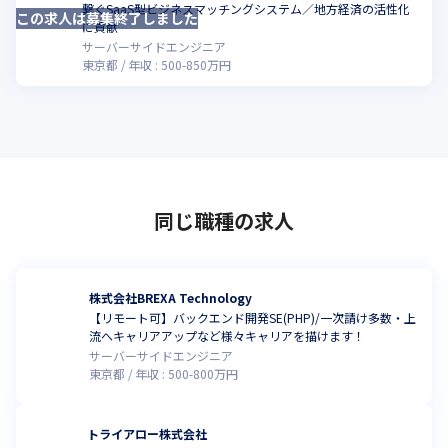
繋ぐSaaS型ビジネスマッチングシステム／地方経済の活性化
この求人は募集終了しました
こ
に貢献
サーバーサイドエンジニア
東京都
年収 :
500
-
850
万円
同じ職種の求人
株式会社BREXA Technology
【リモート可】バックエンド開発SE(PHP)/一次請け多数・上
流へキャリアアップなど様々キャリアを描けます！
サーバーサイドエンジニア
東京都
年収 :
500
-
800
万円
トライアロー株式会社