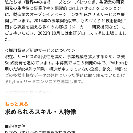
私たちは『世界中の技術ニーズとシーズをつなぎ、製造業の研究
開発の生産性と事業化率を飛躍的に向上させる』をミッション
に、製造業のオープンイノベーションを加速させるサービスを展
開しています。2014年の事業開始以来、ものづくりと技術情報に
関する課題を抱える多くのお客様（メーカー・研究機関など）に
ご支持いただき、2022年10月には東証グロース市場に上場しまし
た。
＜採用背景／新規サービスについて＞

現在、サービスの利便性を高め、事業規模を拡大するため、新規
SaaS開発を進めています。本募集ではこの開発の中で、Pythonを
用いたWebAPIの開発・構造が定まっていない企業、論文、特許な
どの多種多様なデータの処理といった課題に取り組んでいただけ
るPythonリードエンジニアを募集します。
＜事業の独自性と強み＞

私たちの最大の強みは、この十数年で培ってきた大手メーカー・
もっと見る
中小企業・大学・研究機関との広範なネットワークです。この唯
求められるスキル・人物像
一無二のネットワークを通じて蓄積されたマッチングデータ、運
用ノウハウ、専門知識は、他社にはない独自性の高いアセットで
あり、事業における圧倒的な優位性を確立しています。
■必須要件

以下のいずれかのご経験をお持ちの方
