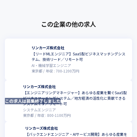
　- OS やエディタ、IDE といった個人の環境は、各自の責任で好
きなものを使用することが可能です
この企業の他の求人
リンカーズ株式会社
【リードMLエンジニア】SaaS型ビジネスマッチングシス
こ
テム、技術リード／リモート可
AI・機械学習エンジニア
東京都
年収 :
700
-
1200
万円
リンカーズ株式会社
【エンジニアリングマネージャー】あらゆる産業を繋ぐSaaS型
ビジネスマッチングシステム／地方経済の活性化に貢献できる
この求人は募集終了しました
こ
システムです／リモート可
システムエンジニア
東京都
年収 :
800
-
1100
万円
リンカーズ株式会社
【バックエンドエンジニア・AIサービス開発】あらゆる産業を