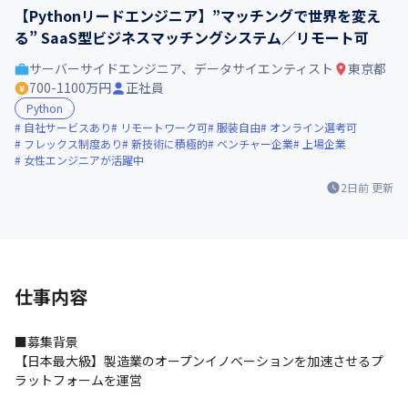
【Pythonリードエンジニア】”マッチングで世界を変え
る” SaaS型ビジネスマッチングシステム／リモート可
サーバーサイドエンジニア、データサイエンティスト
東京都
700-1100万円
正社員
Python
自社サービスあり
リモートワーク可
服装自由
オンライン選考可
フレックス制度あり
新技術に積極的
ベンチャー企業
上場企業
女性エンジニアが活躍中
2日前
更新
仕事内容
■募集背景

【日本最大級】製造業のオープンイノベーションを加速させるプ
ラットフォームを運営