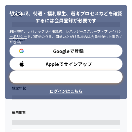
想定年収、待遇・福利厚生、
選考プロセスなどを確認
勤務地
するには会員登録が必要です
利用規約
、
レバテックID利用規約
、
レバレジーズグループ・プライバシ
ーポリシー
をご確認のうえ、同意いただける場合は会員登録へお進みく
アクセス
ださい。
Googleで登録
Appleでサインアップ
勤務時間
メールアドレスで登録
想定年収
ログインはこちら
雇用形態