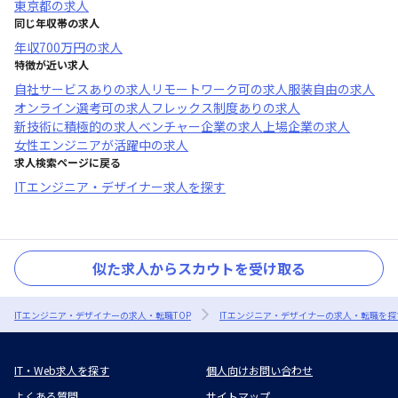
東京都
の求人
同じ年収帯の求人
年収
700万円
の求人
特徴が近い求人
自社サービスあり
の求人
リモートワーク可
の求人
服装自由
の求人
オンライン選考可
の求人
フレックス制度あり
の求人
新技術に積極的
の求人
ベンチャー企業
の求人
上場企業
の求人
女性エンジニアが活躍中
の求人
求人検索ページに戻る
ITエンジニア・デザイナー求人を探す
似た求人からスカウトを受け取る
ITエンジニア・デザイナーの求人・転職TOP
ITエンジニア・デザイナーの求人・転職を探
IT・Web求人を探す
個人向けお問い合わせ
よくある質問
サイトマップ