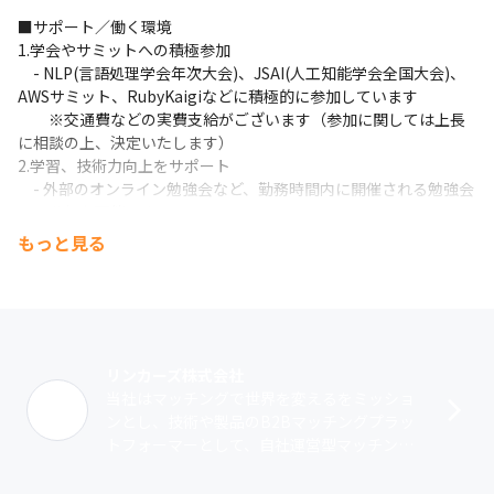
■サポート／働く環境

1.学会やサミットへの積極参加

　- NLP(言語処理学会年次大会)、JSAI(人工知能学会全国大会)、
AWSサミット、RubyKaigiなどに積極的に参加しています

　　※交通費などの実費支給がございます（参加に関しては上長
に相談の上、決定いたします）

2.学習、技術力向上をサポート

　- 外部のオンライン勉強会など、勤務時間内に開催される勉強会
への参加も可能です

　- 技術顧問（まつもと ゆきひろ氏、前島 真一氏）との勉強会を
もっと見る
定期的に開催

　- 週1回程度の勉強会（読書会）

3.書籍代購入補助

　　※部門ごとによる事前承認制

4.リモートワーク活用可能

　- 三か月に一度の申請のみで、状況に合わせてリモートワークを
リンカーズ株式会社
併用することが可能です

当社はマッチングで世界を変えるをミッショ
　　※週に数回出社いただきます

ンとし、技術や製品のB2Bマッチングプラッ
5.マシン選択可能

トフォーマーとして、自社運営型マッチング
　- 相談の上、WindowsまたはMacbookをお選びいただけます　
サービス、SaaS型マッチングシステム、リサ
※モニタ貸与あり

ーチサービスを展開し、2022年1･･･