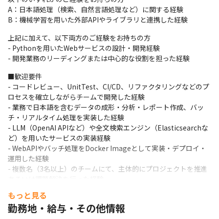
■職務内容

A：日本語処理（検索、自然言語処理など）に関する経験

- 外部の論文・特許・インターネット検索APIや、そこから得られ
B：機械学習を用いた外部APIやライブラリと連携した経験
た数十～百万件規模の情報源から必要な情報を検索・処理する
（各種バッチ処理、リアルタイム処理）Pythonコードの実装

上記に加えて、以下両方のご経験をお持ちの方

- LLMをはじめとする、AI（機械学習・自然言語処理、自社開発を
- Pythonを用いたWebサービスの設計・開発経験

含む）モデルと連携して情報処理するPythonコードの実装

- 開発業務のリーディングまたは中心的な役割を担った経験
- 上記のような処理をクラウドサービス上に乗せ、バッチ処理や
WebAPIを設計・実装し、アプリなどから呼び出せるように統合

■歓迎要件

- 以上の業務を、リードエンジニアとして社内のジュニアメンバー
- コードレビュー、UnitTest、CI/CD、リファクタリングなどのプ
や業務委託メンバー、外部の協力会社などを率いて実現する
ロセスを確立しながらチームで開発した経験

- 業務で日本語を含むデータの成形・分析・レポート作成、バッ
チ・リアルタイム処理を実装した経験

- LLM（OpenAI APIなど）や全文検索エンジン（Elasticsearchな
ど）を用いたサービスの実装経験

- WebAPIやバッチ処理をDocker Imageとして実装・デプロイ・
運用した経験

- 複数名（3名以上）のチームにて、主体的にプロジェクトを推進
あるいは課題解決を行った経験
もっと見る
勤務地・給与・その他情報